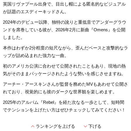
英国リヴァプール出身で、目出し帽による匿名的なビジュアル
が話題のエスディーキッドさん。
2024年のデビュー以降、独特の訛りと重低音でアンダーグラウ
ンドを席巻している彼が、2026年2月に新曲『Omens』を公開
しました。
本作はわずか2分程度の短尺ながら、歪んだベースと攻撃的なラ
ップが詰め込まれた強力な一曲。
初のアメリカ公演に合わせて公開されたこともあり、現地の熱
気がそのままパッケージされたような勢いを感じさせますね。
アーチー・アースキンさんが監督を務めたMVもあわせて公開さ
れており、視覚的にも彼のダークな世界観を楽しめます。
2025年のアルバム『Rebel』を経た次なる一歩として、短時間
でテンションを上げたい方はぜひチェックしてみてください！
expand_less
expand_more
ランキングを上げる
下げる