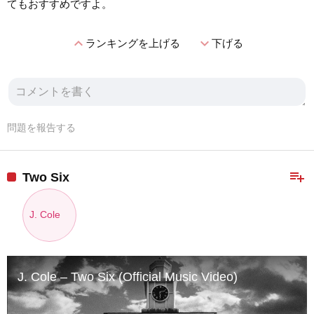
てもおすすめですよ。
expand_less
expand_more
ランキングを上げる
下げる
問題を報告する
playlist_add
Two Six
J. Cole
J. Cole – Two Six (Official Music Video)