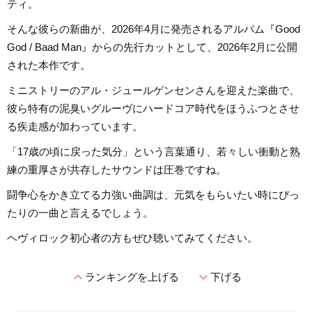
ティ。
そんな彼らの新曲が、2026年4月に発売されるアルバム『Good
God / Baad Man』からの先行カットとして、2026年2月に公開
された本作です。
ミニストリーのアル・ジュールゲンセンさんを迎えた楽曲で、
彼ら特有の泥臭いグルーヴにハードコア時代をほうふつとさせ
る疾走感が加わっています。
「17歳の頃に戻った気分」という言葉通り、若々しい衝動と熟
練の重厚さが共存したサウンドは圧巻ですね。
闘争心をかき立てる力強い曲調は、元気をもらいたい時にぴっ
たりの一曲と言えるでしょう。
ヘヴィロック初心者の方もぜひ聴いてみてください。
expand_less
expand_more
ランキングを上げる
下げる