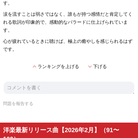
す。
涙を流すことは弱さではなく、誰もが持つ感情だと肯定してく
れる歌詞が印象的で、感動的なバラードに仕上げられていま
す。
心が疲れているときに聴けば、極上の癒やしを感じられるはず
です。
expand_less
expand_more
ランキングを上げる
下げる
問題を報告する
洋楽最新リリース曲【2026年2月】（91〜