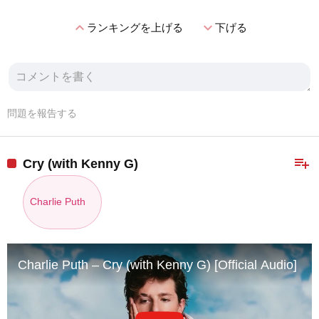
expand_less
expand_more
ランキングを上げる
下げる
問題を報告する
playlist_add
Cry (with Kenny G)
Charlie Puth
Charlie Puth – Cry (with Kenny G) [Official Audio]