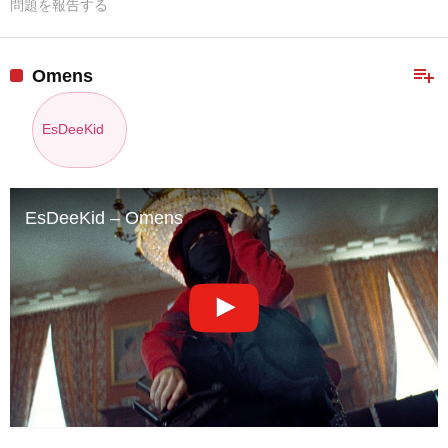
問題を報告する
playlist_add
Omens
EsDeeKid
EsDeeKid – Omens