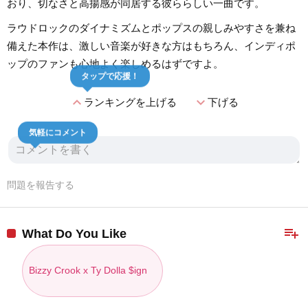
おり、切なさと高揚感が同居する彼ららしい一曲です。
ラウドロックのダイナミズムとポップスの親しみやすさを兼ね
備えた本作は、激しい音楽が好きな方はもちろん、インディポ
ップのファンも心地よく楽しめるはずですよ。
タップで応援！
expand_less
expand_more
ランキングを上げる
下げる
気軽にコメント
問題を報告する
playlist_add
What Do You Like
Bizzy Crook x Ty Dolla $ign