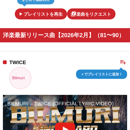
play_arrow
library_music
プレイリストを再生
楽曲をリクエスト
洋楽最新リリース曲【2026年2月】（81〜90）
playlist_add
TWICE
＋でプレイリストに追加！
Bilmuri
BILMURI – TWICE (OFFICIAL LYRIC VIDEO)