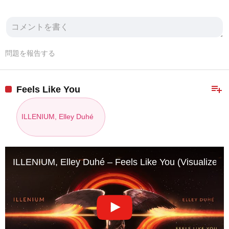
問題を報告する
playlist_add
Feels Like You
ILLENIUM, Elley Duhé
ILLENIUM, Elley Duhé – Feels Like You (Visualizer)