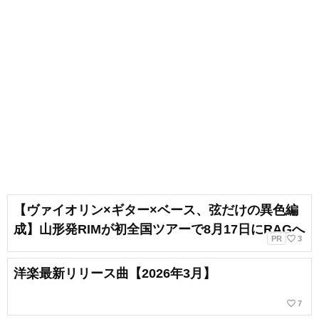
【ヴァイオリン×ギター×ベース、弦だけの異色編
成】山形発RIMが初全国ツアーで8月17日にRAGへ
favorite_border
PR
3
洋楽最新リリース曲【2026年3月】
favorite_border
7