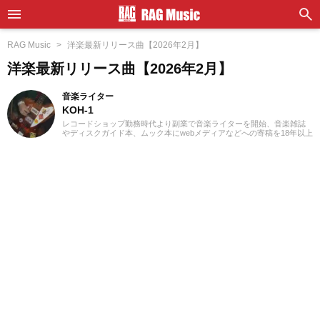
RAG Music
洋楽最新リリース曲【2026年2月】
洋楽最新リリース曲【2026年2月】
音楽ライター
KOH-1
レコードショップ勤務時代より副業で音楽ライターを開始、音楽雑誌
やディスクガイド本、ムック本にwebメディアなどへの寄稿を18年以上
担当。ライターとしては洋楽が主戦場ですが、音楽リスナーとしては
35年以上「好きなものが好き」をモットーに好奇心を忘れないことを
常に心がけています。バンド活動歴あり、作詞作曲を担当するベーシ
ストという立ち位置でした。演奏経験のある楽器はベース、ギター、
ピアノ。40代半ばから英語の勉強を開始、現在も継続中です。