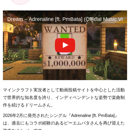
Dream – Adrenaline [ft. PmBata] (Official Music Vide
マインクラフト実況者として動画投稿サイトを中心とした活動
で世界的な知名度を誇り、インディペンデントな姿勢で楽曲制
作を続けるドリームさん。
2026年2月に発売されたシングル『Adrenaline [ft. PmBata]』
は、過去にもコラボ経験のあるピーエムバタさんを再び迎えた