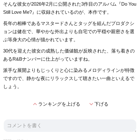
そんな彼女が2026年2月に公開された3作目のアルバム『Do You
Still Love Me?』に収録されているのが、本作です。
長年の相棒であるマスタードさんとタッグを組んだプロダクシ
ョンは健在で、華やかな外出よりも自宅での平穏や親密さを選
ぶ等身大の心情が描かれています。
30代を迎えた彼女の成熟した価値観が反映された、落ち着きの
あるR&Bナンバーに仕上がっていますね。
派手な展開よりもじっくりと心に染みるメロディラインが特徴
ですので、静かな夜にリラックスして聴きたい一曲といえるで
しょう。
expand_less
expand_more
ランキングを上げる
下げる