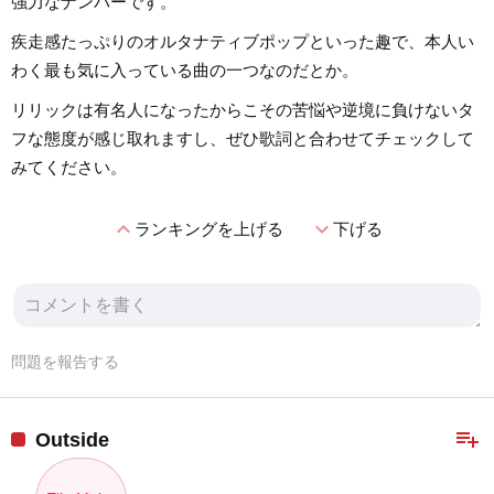
強力なナンバーです。
疾走感たっぷりのオルタナティブポップといった趣で、本人い
わく最も気に入っている曲の一つなのだとか。
リリックは有名人になったからこその苦悩や逆境に負けないタ
フな態度が感じ取れますし、ぜひ歌詞と合わせてチェックして
みてください。
expand_less
expand_more
ランキングを上げる
下げる
問題を報告する
playlist_add
Outside