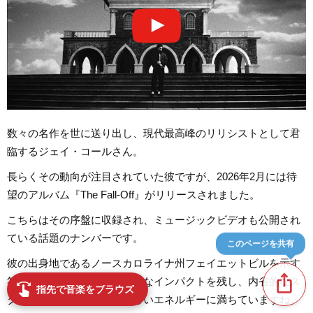
数々の名作を世に送り出し、現代最高峰のリリシストとして君
臨するジェイ・コールさん。
長らくその動向が注目されていた彼ですが、2026年2月には待
望のアルバム『The Fall-Off』がリリースされました。
こちらはその序盤に収録され、ミュージックビデオも公開され
ている話題のナンバーです。
このページを共有
彼の出身地であるノースカロライナ州フェイエットビルを示す
ios_share
符牒を反復するフックが強烈なインパクトを残し、内省的なス
swipe
指先で音楽をブラウズ
タイルとは一線を画す荒々しいエネルギーに満ちていますね。