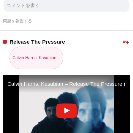
問題を報告する
playlist_add
Release The Pressure
Calvin Harris, Kasabian
Calvin Harris, Kasabian – Release The Pressure (Offic