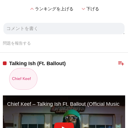
expand_less
expand_more
ランキングを上げる
下げる
問題を報告する
playlist_add
Talking Ish (Ft. Ballout)
Chief Keef
Chief Keef – Talking Ish Ft. Ballout (Official Music Vi