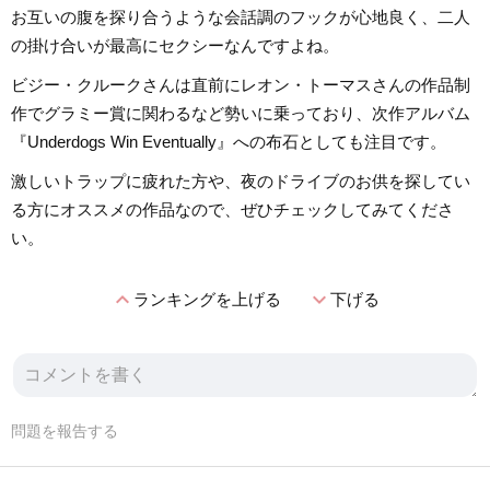
お互いの腹を探り合うような会話調のフックが心地良く、二人
の掛け合いが最高にセクシーなんですよね。
ビジー・クルークさんは直前にレオン・トーマスさんの作品制
作でグラミー賞に関わるなど勢いに乗っており、次作アルバム
『Underdogs Win Eventually』への布石としても注目です。
激しいトラップに疲れた方や、夜のドライブのお供を探してい
る方にオススメの作品なので、ぜひチェックしてみてくださ
い。
expand_less
expand_more
ランキングを上げる
下げる
問題を報告する