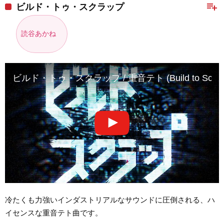
playlist_add
ビルド・トゥ・スクラップ
読谷あかね
ビルド・トゥ・スクラップ / 重音テト (Build to Scrap / 
冷たくも力強いインダストリアルなサウンドに圧倒される、ハ
イセンスな重音テト曲です。