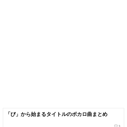
「び」から始まるタイトルのボカロ曲まとめ
favorite_border
3