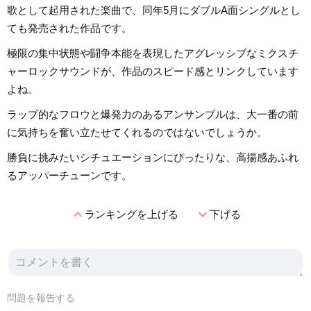
歌として起用された楽曲で、同年5月にダブルA面シングルとし
ても発売された作品です。
極限の集中状態や闘争本能を表現したアグレッシブなミクスチ
ャーロックサウンドが、作品のスピード感とリンクしています
よね。
ラップ的なフロウと爆発力のあるアンサンブルは、大一番の前
に気持ちを奮い立たせてくれるのではないでしょうか。
勝負に挑みたいシチュエーションにぴったりな、高揚感あふれ
るアッパーチューンです。
expand_less
expand_more
ランキングを上げる
下げる
問題を報告する