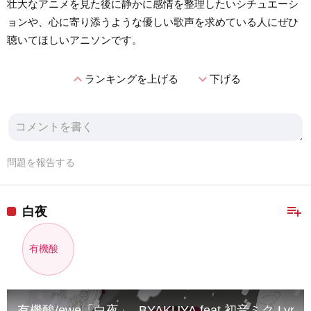
壮大なアニメを見た後に静かに感情を整理したいシチュエーシ
ョンや、心に寄り添うような優しい歌声を求めている人にぜひ
聴いてほしいアニソンです。
expand_less
expand_more
ランキングを上げる
下げる
問題を報告する
playlist_add
白夜
有機酸
有機酸/ewe「白夜」- BYAKUYA feat.初音ミク Lyric V