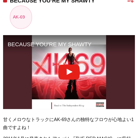
playlist_add
BECAUSE YOU’RE MY SHAWTY
AK-69
BECAUSE YOU’RE MY SHAWTY
甘くメロウなトラックにAK-69さんの独特なフロウが心地よい1
曲ですよね！