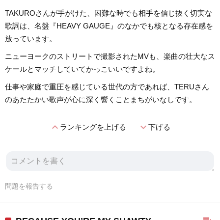
TAKUROさんが手がけた、困難な時でも相手を信じ抜く切実な
歌詞は、名盤『HEAVY GAUGE』のなかでも核となる存在感を
放っています。
ニューヨークのストリートで撮影されたMVも、楽曲の壮大なス
ケールとマッチしていてかっこいいですよね。
仕事や家庭で重圧を感じている世代の方であれば、TERUさん
のあたたかい歌声が心に深く響くことまちがいなしです。
expand_less
expand_more
ランキングを上げる
下げる
問題を報告する