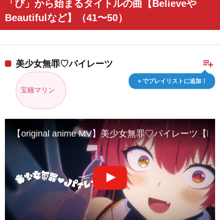
「び」から始まるタイトルの曲【Believeや
Beautifulなど】（41〜50）
playlist_add
美少女無罪♡パイレーツ
＋でプレイリストに追加！
宝鐘マリン
【original anime MV】美少女無罪♡パイレーツ【hol