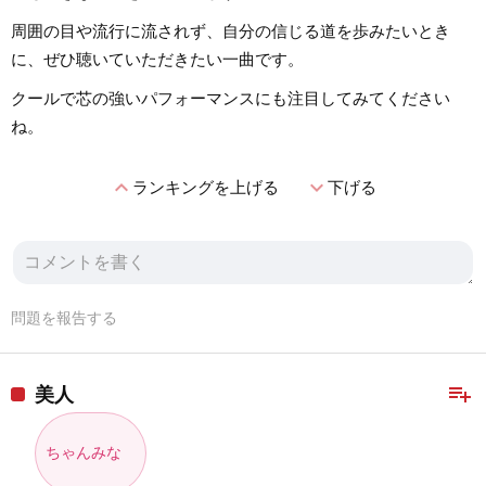
周囲の目や流行に流されず、自分の信じる道を歩みたいとき
に、ぜひ聴いていただきたい一曲です。
クールで芯の強いパフォーマンスにも注目してみてください
ね。
expand_less
expand_more
ランキングを上げる
下げる
問題を報告する
playlist_add
美人
ちゃんみな