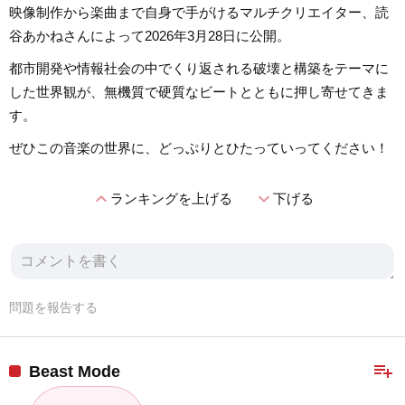
映像制作から楽曲まで自身で手がけるマルチクリエイター、読
谷あかねさんによって2026年3月28日に公開。
都市開発や情報社会の中でくり返される破壊と構築をテーマに
した世界観が、無機質で硬質なビートとともに押し寄せてきま
す。
ぜひこの音楽の世界に、どっぷりとひたっていってください！
expand_less
expand_more
ランキングを上げる
下げる
問題を報告する
playlist_add
Beast Mode