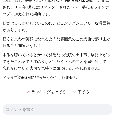
2011年1月に発売されたアルバム『THE RED MAGIC』に収録
され、2026年1月にはリマスターされたベスト盤にもラインナ
ップに加えられた楽曲です。
低音はしっかりしているのに、どこかラグジュアリーな雰囲気
がありますね。
聴くと思わず笑顔になれるような雰囲気のこの楽曲で盛り上が
れること間違いなし！
本作を聴いているとかつて貧乏だった頃の出来事、駆け上がっ
てきたこれまでの道のりなど、たくさんのことを思い出して、
忘れかけていた大切な気持ちに気づけるかもしれません。
ドライブのBGMにぴったりかもしれません。
expand_less
expand_more
ランキングを上げる
下げる