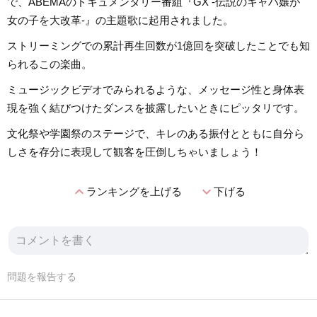
で、ABEMAのドキュメンタリー番組『GX -伝説のキャバ嬢が
女の子を大改革-』の主題歌に起用されました。
ストリーミングでの累計再生回数が1億回を突破したことでも知
られるこの楽曲。
ミュージックビデオでみられるような、メッセージ性と身体表
現を強く結びつけたダンスを披露したいときにピッタリです。
文化祭や学園祭のステージで、キレのある振付とともに自分ら
しさを存分に表現して観客を圧倒しちゃいましょう！
expand_less
expand_more
ランキングを上げる
下げる
問題を報告する