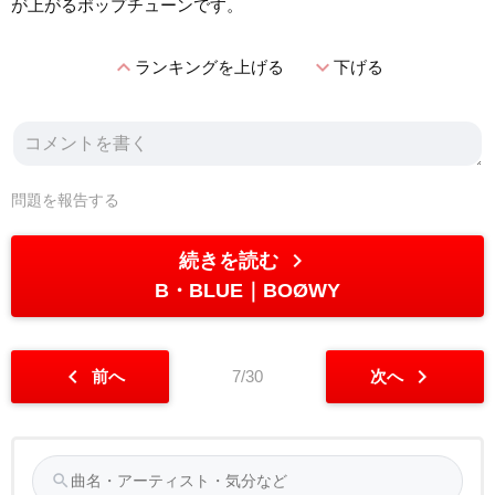
が上がるポップチューンです。
expand_less
expand_more
ランキングを上げる
下げる
問題を報告する
chevron_right
続きを読む
B・BLUE
BOØWY
chevron_left
chevron_right
前へ
7/30
次へ
search