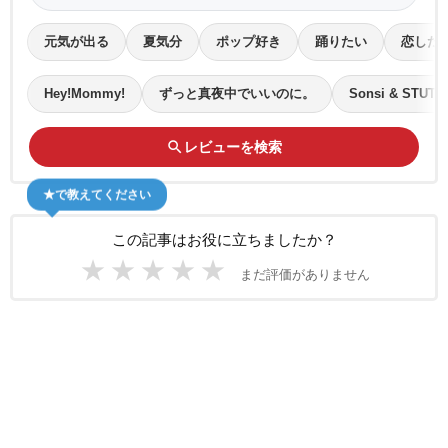
元気が出る
夏気分
ポップ好き
踊りたい
恋した
Hey!Mommy!
ずっと真夜中でいいのに。
Sonsi & STUTS
search
レビューを検索
★で教えてください
この記事はお役に立ちましたか？
★
★
★
★
★
まだ評価がありません