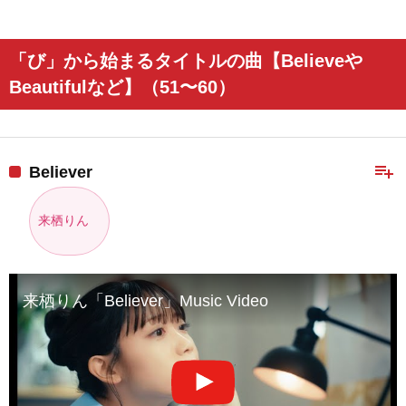
「び」から始まるタイトルの曲【Believeや
Beautifulなど】（51〜60）
playlist_add
Believer
来栖りん
来栖りん「Believer」Music Video