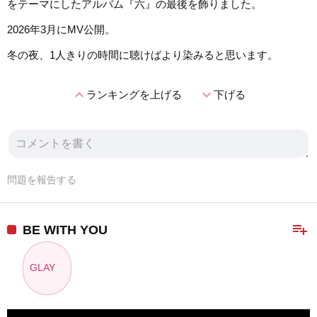
をテーマにしたアルバム『六』の最後を飾りました。
2026年3月にMV公開。
冬の夜、1人きりの時間に聴けばより染みると思います。
expand_less
expand_more
ランキングを上げる
下げる
問題を報告する
playlist_add
BE WITH YOU
GLAY