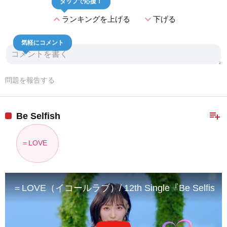
タップで応援！
expand_less
expand_more
ランキングを上げる
下げる
気軽にコメント
問題を報告する
playlist_add
Be Selfish
＝LOVE
＝LOVE（イコールラブ）/ 12th Single『Be Selfish』