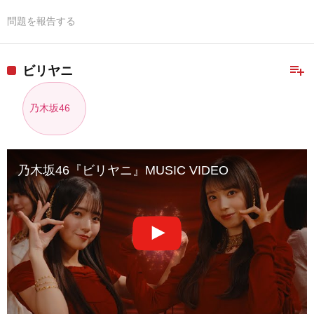
問題を報告する
playlist_add
ビリヤニ
乃木坂46
乃木坂46『ビリヤニ』MUSIC VIDEO