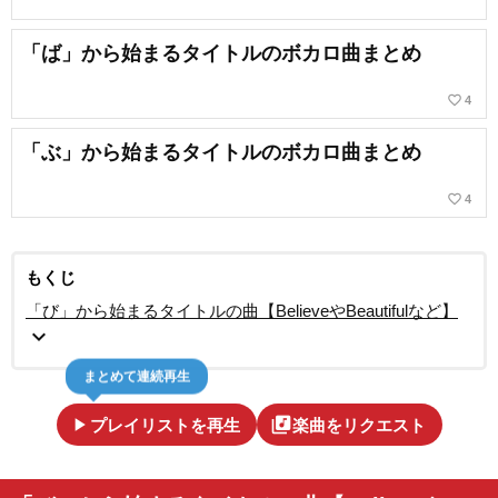
「ば」から始まるタイトルのボカロ曲まとめ
favorite_border
4
「ぶ」から始まるタイトルのボカロ曲まとめ
favorite_border
4
もくじ
「び」から始まるタイトルの曲【BelieveやBeautifulなど】
expand_more
まとめて連続再生
play_arrow
library_music
プレイリストを再生
楽曲をリクエスト