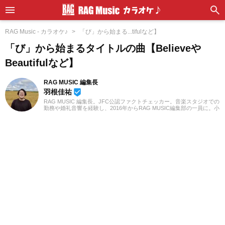
RAG Music - カラオケ♪
「び」から始まる...tifulなど】
「び」から始まるタイトルの曲【Believeや
Beautifulなど】
RAG MUSIC 編集長
羽根佳祐
beenhere
RAG MUSIC 編集長。JFC公認ファクトチェッカー。音楽スタジオでの
勤務や婚礼音響を経験し、2016年からRAG MUSIC編集部の一員に。小
学校ではマーチング、中学校では吹奏楽でクラリネット、高校以降は
バンドでドラムと、さまざまな楽器を経験。各種楽曲紹介記事をはじ
め、各地の音楽フェスの紹介記事やライブレポートなど、自身の音楽
活動やこれまでの業務で培った経験を元に日々記事を制作していま
す。音楽は国内外のロックはもちろん、最近ではJ-POPも広く好んで
聴いています。