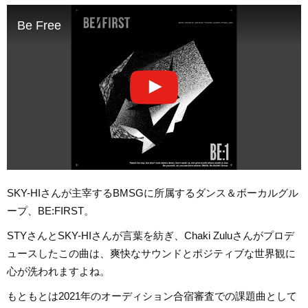
Be Free
SKY-HIさんが主宰するBMSGに所属するダンス＆ボーカルグル
ープ、BE:FIRST。
STYさんとSKY-HIさんが言葉を紡ぎ、Chaki Zuluさんがプロデ
ュースしたこの曲は、爽快なサウンドとポジティブな世界観に
心が洗われますよね。
もともとは2021年のオーディション合宿審査での課題曲として