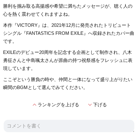
勝利を掴み取る高揚感や希望に満ちたメッセージが、聴く人の
心を熱く震わせてくれますよね。
本作『VICTORY』は、2021年12月に発売されたトリビュート
シングル『FANTASTICS FROM EXILE』へ収録されたカバー曲
です。
EXILEのデビュー20周年を記念する企画として制作され、八木
勇征さんと中島颯太さんが原曲の持つ祝祭感をフレッシュに表
現しています。
ここぞという勝負の時や、仲間と一体になって盛り上がりたい
瞬間のBGMとして選んでみてください。
expand_less
expand_more
ランキングを上げる
下げる