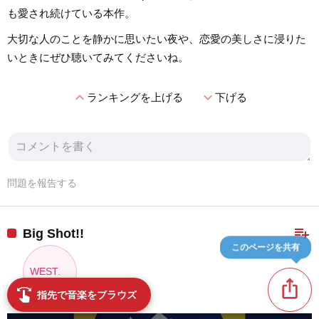
も愛され続けている本作。
大切な人のことを静かに思いたい夜や、恋愛の美しさに浸りた
いときにぜひ聴いてみてくださいね。
expand_less
expand_more
ランキングを上げる
下げる
問題を報告する
playlist_add
Big Shot!!
このページを共有
WEST.
ios_share
swipe
指先で音楽をブラウズ