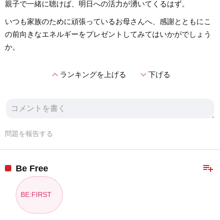
親子で一緒に聴けば、明日への活力が湧いてくるはず。
いつも家族のために頑張っているお母さんへ、感謝とともにこ
の前向きなエネルギーをプレゼントしてみてはいかがでしょう
か。
expand_less
expand_more
ランキングを上げる
下げる
問題を報告する
playlist_add
Be Free
BE:FIRST