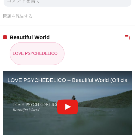
問題を報告する
playlist_add
Beautiful World
LOVE PSYCHEDELICO
LOVE PSYCHEDELICO – Beautiful World (Official V