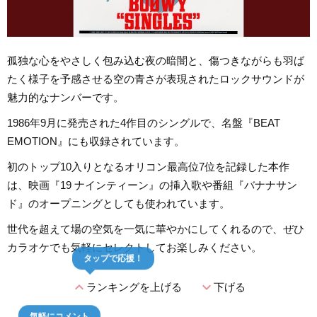
孤独な心をやさしく包み込む夜の暗闇と、傷つきながらも羽ば
たく様子を予感させる空の青さが表現されたロックサウンドが
魅力的なナンバーです。
1986年9月に発売された4作目のシングルで、名盤『BEAT
EMOTION』にも収録されています。
初のトップ10入りとなるオリコン最高位7位を記録した本作
は、映画『19 ナインティーン』の挿入歌や番組『バナナサン
ド』のオープニングとしても使われています。
世代を超えて場の空気を一気に華やかにしてくれるので、ぜひ
カラオケでも気軽にセレクトしてお楽しみください。
タップで応援！
expand_less
expand_more
ランキングを上げる
下げる