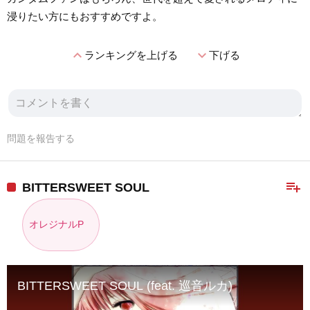
浸りたい方にもおすすめですよ。
expand_less
expand_more
ランキングを上げる
下げる
問題を報告する
playlist_add
BITTERSWEET SOUL
オレジナルP
BITTERSWEET SOUL (feat. 巡音ルカ)