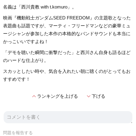
名義は「西川貴教 with t.komuro」。
映画『機動戦士ガンダムSEED FREEDOM』の主題歌となった
表題曲も話題ですが、マーティ・フリードマンなどの豪華ミュ
ージシャンが参加した本作の本格的なバンドサウンドも本当に
かっこいいですよね！
「デモを聴いた瞬間に衝撃だった」と西川さん自身も語るほど
のハードな仕上がり。
スカッとしたい時や、気合を入れたい朝に聴くのがとってもお
すすめです！
expand_less
expand_more
ランキングを上げる
下げる
問題を報告する