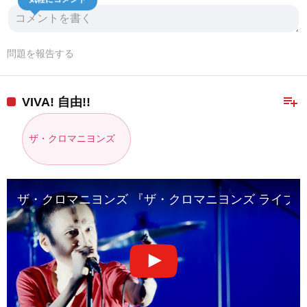
気軽にコメント
問題を報告する
playlist_add
VIVA! 自由!!
ザ・クロマニヨンズ
ザ・クロマニヨンズ 『ザ・クロマニヨンズ ライブ！ MUD