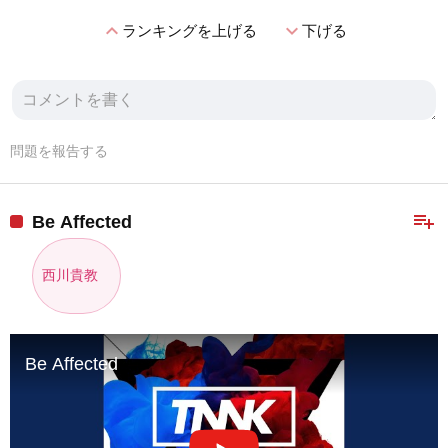
expand_less
expand_more
ランキングを上げる
下げる
問題を報告する
playlist_add
Be Affected
西川貴教
Be Affected