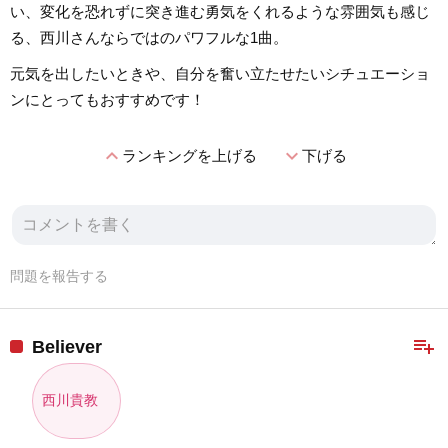
い、変化を恐れずに突き進む勇気をくれるような雰囲気も感じ
る、西川さんならではのパワフルな1曲。
元気を出したいときや、自分を奮い立たせたいシチュエーショ
ンにとってもおすすめです！
expand_less
expand_more
ランキングを上げる
下げる
問題を報告する
playlist_add
Believer
西川貴教