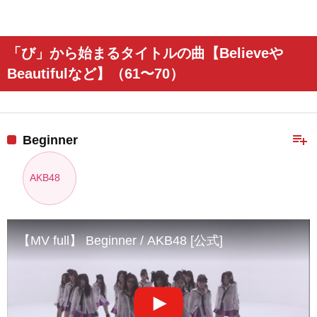
「び」から始まるタイトルの曲【Believeや
Beautifulなど】（61〜70）
playlist_add
Beginner
AKB48
【MV full】 Beginner / AKB48 [公式]