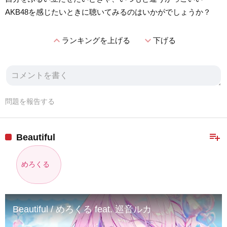
AKB48を感じたいときに聴いてみるのはいかがでしょうか？
expand_less
expand_more
ランキングを上げる
下げる
問題を報告する
playlist_add
Beautiful
めろくる
Beautiful / めろくる feat. 巡音ルカ