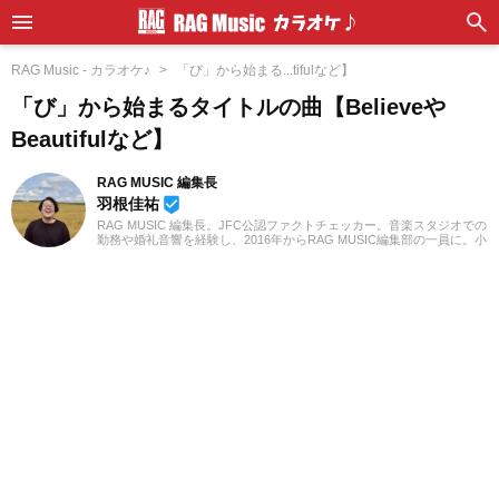
RAG Music - カラオケ♪
「び」から始まる...tifulなど】
「び」から始まるタイトルの曲【Believeや
Beautifulなど】
RAG MUSIC 編集長
羽根佳祐
beenhere
RAG MUSIC 編集長。JFC公認ファクトチェッカー。音楽スタジオでの
勤務や婚礼音響を経験し、2016年からRAG MUSIC編集部の一員に。小
学校ではマーチング、中学校では吹奏楽でクラリネット、高校以降は
バンドでドラムと、さまざまな楽器を経験。各種楽曲紹介記事をはじ
め、各地の音楽フェスの紹介記事やライブレポートなど、自身の音楽
活動やこれまでの業務で培った経験を元に日々記事を制作していま
す。音楽は国内外のロックはもちろん、最近ではJ-POPも広く好んで
聴いています。