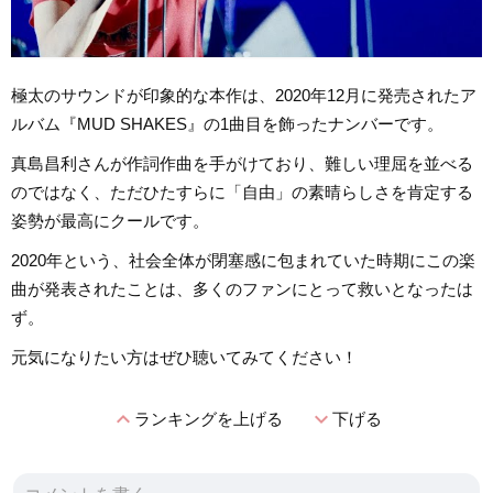
極太のサウンドが印象的な本作は、2020年12月に発売されたア
ルバム『MUD SHAKES』の1曲目を飾ったナンバーです。
真島昌利さんが作詞作曲を手がけており、難しい理屈を並べる
のではなく、ただひたすらに「自由」の素晴らしさを肯定する
姿勢が最高にクールです。
2020年という、社会全体が閉塞感に包まれていた時期にこの楽
曲が発表されたことは、多くのファンにとって救いとなったは
ず。
元気になりたい方はぜひ聴いてみてください！
expand_less
expand_more
ランキングを上げる
下げる