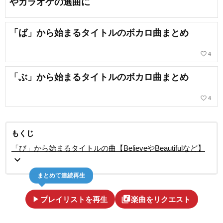
やカラオケの選曲に
「ば」から始まるタイトルのボカロ曲まとめ
favorite_border
4
「ぶ」から始まるタイトルのボカロ曲まとめ
favorite_border
4
もくじ
「び」から始まるタイトルの曲【BelieveやBeautifulなど】
expand_more
まとめて連続再生
play_arrow
library_music
プレイリストを再生
楽曲をリクエスト