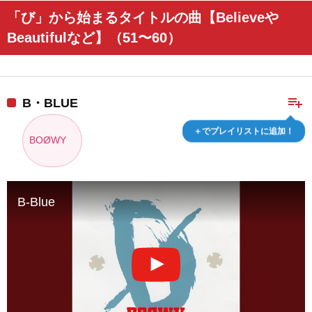
「び」から始まるタイトルの曲【Believeや
Beautifulなど】（51〜60）
playlist_add
B・BLUE
＋でプレイリストに追加！
BOØWY
B-Blue