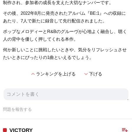
制作され、参加者の成長を支えた大切なナンバーです。
その後、2022年8月に発売されたアルバム『BE:1』への収録に
あたり、7人で新たに録音して先行配信されました。
ポップなメロディーとR&Bのグルーヴが心地よく融合し、聴く
人の背中を優しく押してくれる本作。
何か新しいことに挑戦したいときや、気分をリフレッシュさせ
たいときにぴったりの1曲といえるでしょう。
expand_less
expand_more
ランキングを上げる
下げる
問題を報告する
playlist_add
VICTORY