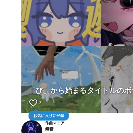
「び」から始まるタイトルのボ
favorite_border
3
お気に入りに登録
作曲マニア
無糖