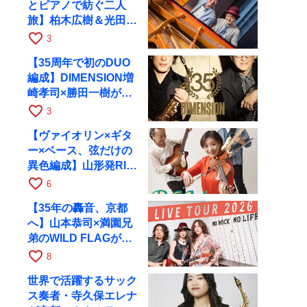
とピアノで紡ぐ二人
旅】柏木広樹＆光田健
一が11月12日に京都
favorite_border
3
RAGへ
【35周年で初のDUO
編成】DIMENSION増
崎孝司×勝田一樹が10
月11日に京都RAGへ
favorite_border
3
【ヴァイオリン×ギタ
ー×ベース、弦だけの
異色編成】山形発RIM
が初全国ツアーで8月
favorite_border
6
17日にRAGへ
【35年の轟音、京都
へ】山本恭司×満園兄
弟のWILD FLAGが8
月6日にRAGでライブ
favorite_border
8
世界で活躍するサック
ス奏者・寺久保エレナ