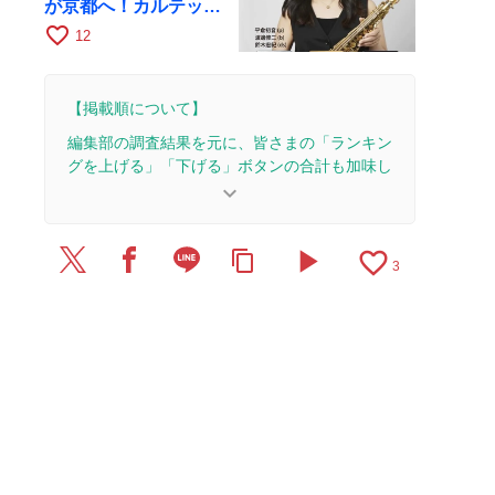
が京都へ！カルテッ
ト・ツアー京都公演を
favorite_border
12
10月28日に開催
【掲載順について】
編集部の調査結果を元に、皆さまの「ランキン
グを上げる」「下げる」ボタンの合計も加味し
て決まります。
keyboard_arrow_down
【更新履歴】
play_arrow
favorite_border
content_copy
2026/6/28：1本のレビューを追加・更新。
3
2026/6/22：1本のレビューを追加・更新。
2026/6/15：1本のレビューを追加・更新。
2026/5/13：1本のレビューを追加・更新。
2026/4/3：1本のレビューを追加・更新。
2026/3/18：1本のレビューを追加・更新。
2026/3/5：1本のレビューを追加・更新。
2026/2/27：1本のレビューを追加・更新。
2025/9/5：1本のレビューを追加・更新。
2025/8/7：1本のレビューを追加・更新。
2025/4/20：1本のレビューを追加・更新。