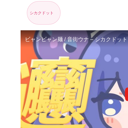
シカクドット
ビャンビャン麺 / 音街ウナ – シカクドット