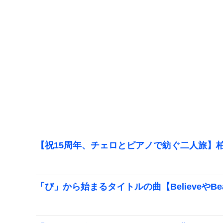
【祝15周年、チェロとピアノで紡ぐ二人旅】柏
「び」から始まるタイトルの曲【BelieveやBeau