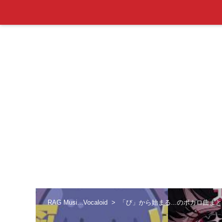
RAG Musi...Vocaloid
「び」から始まる...のボカロ曲ま