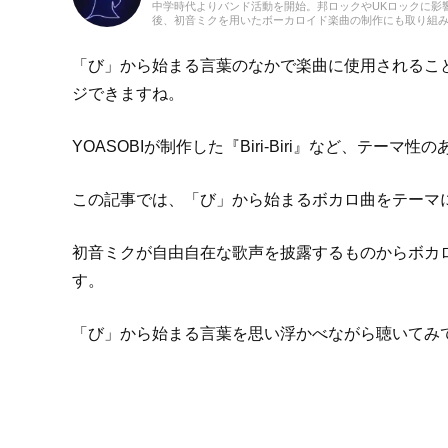
中学時代よりバンド活動を開始。邦ロックやUKロックに影
後、初音ミクを用いたボーカロイド楽曲の制作にも取り組み
イター / ディレクター / 作曲家として活動し、全国各地
ィックギターを軸に、コード解析やギタースケールの知識
かした執筆をおこなう。
「び」から始まる言葉のなかで楽曲に使用されるこ
ジできますね。
YOASOBIが制作した『Biri-Biri』など、テー
この記事では、「び」から始まるボカロ曲をテーマ
初音ミクが自由自在な歌声を披露するものからボカ
す。
「び」から始まる言葉を思い浮かべながら聴いてみ