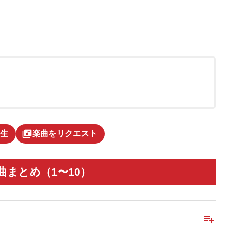
library_music
生
楽曲をリクエスト
まとめ（1〜10）
playlist_add