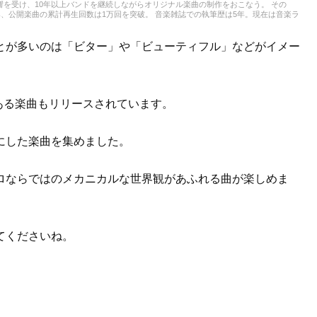
響を受け、10年以上バンドを継続しながらオリジナル楽曲の制作をおこなう。 その
、公開楽曲の累計再生回数は1万回を突破。 音楽雑誌での執筆歴は5年。現在は音楽ラ
のライブにも足を運びながら、シーンの動向を現場目線で捉えている。 現在はアコーステ
を活かしたギタープレイを東京のライブハウスで披露。幅広いジャンルの音楽知識を生
とが多いのは「ビター」や「ビューティフル」などがイメー
マ性のある楽曲もリリースされています。
にした楽曲を集めました。
ロならではのメカニカルな世界観があふれる曲が楽しめま
てくださいね。