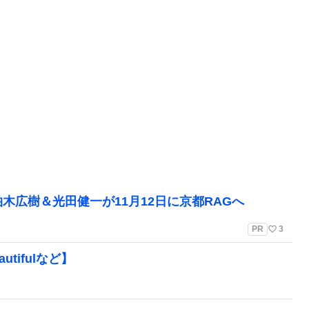
木広樹＆光田健一が11月12日に京都RAGへ
favorite_border
PR
3
tifulなど】