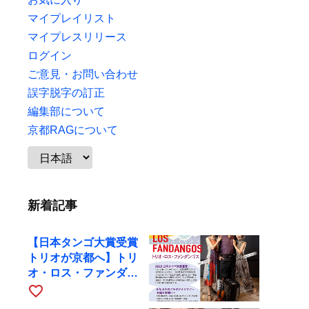
マイプレイリスト
マイプレスリリース
ログイン
ご意見・お問い合わせ
誤字脱字の訂正
編集部について
京都RAGについて
新着記事
【日本タンゴ大賞受賞
トリオが京都へ】トリ
オ・ロス・ファンダン
ゴスが10月9日にRAG
favorite_border
で公演