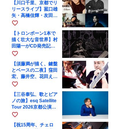
【川口千里、京都でリ
リースライブ】菰口雄
矢・高橋佳輝・友田ジ
ュンと9月28日にRAG
favorite_border
へ
【トロンボーン1本で
描く壮大な音世界】村
田陽一がCD発売記念
ツアーで9月4日に京
favorite_border
都へ
【須藤満が描く、鍵盤
とベースの二夜】窪田
宏、藤井空、花田えみ
と京都RAGで共演
favorite_border
【三谷泰弘、歌とピア
ノの旅】esq Satellite
Tour 2026京都公演を
10月に開催
favorite_border
【祝15周年、チェロ