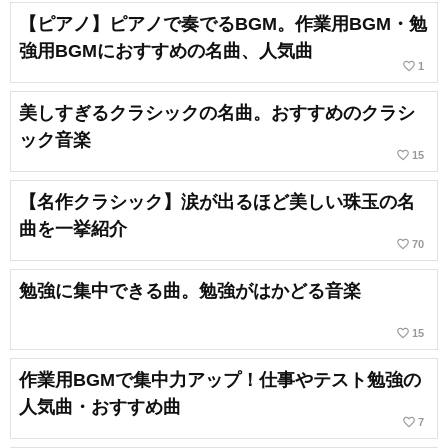
【ピアノ】ピアノで奏でるBGM。作業用BGM・勉
強用BGMにおすすめの名曲、人気曲
favorite_border
1
美しすぎるクラシックの名曲。おすすめのクラシ
ック音楽
favorite_border
15
【名作クラシック】涙が出るほど美しい珠玉の名
曲を一挙紹介
favorite_border
70
勉強に集中できる曲。勉強がはかどる音楽
favorite_border
15
作業用BGMで集中力アップ！仕事やテスト勉強の
人気曲・おすすめ曲
favorite_border
7