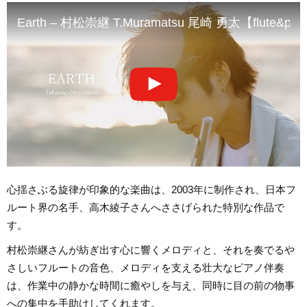
Earth – 村松崇継 T.Muramatsu 尾崎 勇太【flute&pia
心揺さぶる旋律が印象的な楽曲は、2003年に制作され、日本フ
ルート界の名手、高木綾子さんへささげられた特別な作品で
す。
村松崇継さんが紡ぎ出す心に響くメロディと、それを奏でるや
さしいフルートの音色、メロディを支える壮大なピアノ伴奏
は、作業中の静かな時間に癒やしを与え、同時に目の前の物事
への集中を手助けしてくれます。