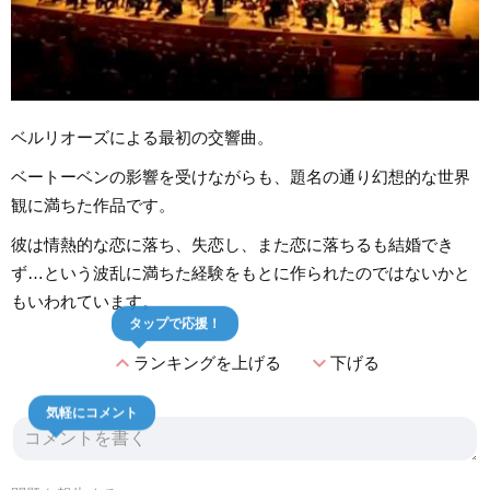
ベルリオーズによる最初の交響曲。
ベートーベンの影響を受けながらも、題名の通り幻想的な世界
観に満ちた作品です。
彼は情熱的な恋に落ち、失恋し、また恋に落ちるも結婚でき
ず…という波乱に満ちた経験をもとに作られたのではないかと
もいわれています。
タップで応援！
expand_less
expand_more
ランキングを上げる
下げる
気軽にコメント