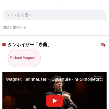
問題を報告する
playlist_add
タンホイザー「序曲」
Richard Wagner
Wagner: Tannhäuser – Ouvertüre ∙ hr-Sinfonieorcheste