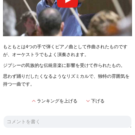
もともとは4つの手で弾くピアノ曲として作曲されたものです
が、オーケストラでもよく演奏されます。
ジプシーの民族的な伝統音楽に影響を受けて作られたもの。
思わず踊りだしたくなるようなリズミカルで、独特の雰囲気を
持つ一曲です。
expand_less
expand_more
ランキングを上げる
下げる