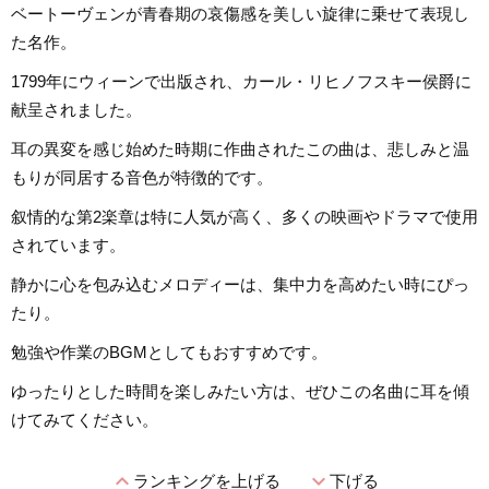
ベートーヴェンが青春期の哀傷感を美しい旋律に乗せて表現し
た名作。
1799年にウィーンで出版され、カール・リヒノフスキー侯爵に
献呈されました。
耳の異変を感じ始めた時期に作曲されたこの曲は、悲しみと温
もりが同居する音色が特徴的です。
叙情的な第2楽章は特に人気が高く、多くの映画やドラマで使用
されています。
静かに心を包み込むメロディーは、集中力を高めたい時にぴっ
たり。
勉強や作業のBGMとしてもおすすめです。
ゆったりとした時間を楽しみたい方は、ぜひこの名曲に耳を傾
けてみてください。
expand_less
expand_more
ランキングを上げる
下げる