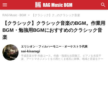
RAG Music - BGM
【クラシック】ク...のクラシック音楽
【クラシック】クラシック音楽のBGM。作業用
BGM・勉強用BGMにおすすめのクラシック音
楽
エリシオン・フィルハーモニー・オーケストラ代表
sai-kisaragi
平成音楽大学 作曲コース。作曲・指揮を出田敬三、ピアノを吉良千
波、アートマネジメントを小西たくま各氏に師事。地域と音楽をテー
マに地元佐賀県で地域活性化に努めています。九州各地の吹奏楽、オ
ーケストラにコントラバス奏者として活動をおこないながら、2012年9
月に長野県松本市で行われたプロのゲーム・アニメ音楽のオーケスト
ラ「エミネンス・オーケストラ」のオーケストラキャンプ「国境なき
オーケストラ」にコントラバスで参加。2016年CAPCOM九州ツアーで
はオーケストラメンバーとして参加の他、公演スタッフも担当。現在
は佐賀県及び福岡県のゲーム・アニメ演奏楽団「エリシオン・フィル
ハーモニー・オーケストラ」、「福岡ゲームミュージック吹奏楽団」
運営代表、指揮・編曲、広報などを担当しています。