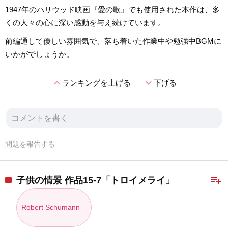
1947年のハリウッド映画『愛の歌』でも使用された本作は、多
くの人々の心に深い感動を与え続けています。
前編通して優しい雰囲気で、落ち着いた作業中や勉強中BGMに
いかがでしょうか。
expand_less
expand_more
ランキングを上げる
下げる
問題を報告する
playlist_add
子供の情景 作品15-7「トロイメライ」
Robert Schumann