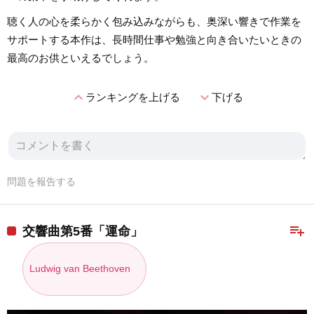
聴く人の心を柔らかく包み込みながらも、奥深い響きで作業を
サポートする本作は、長時間仕事や勉強と向き合いたいときの
最高のお供といえるでしょう。
expand_less
expand_more
ランキングを上げる
下げる
問題を報告する
playlist_add
交響曲第5番「運命」
Ludwig van Beethoven