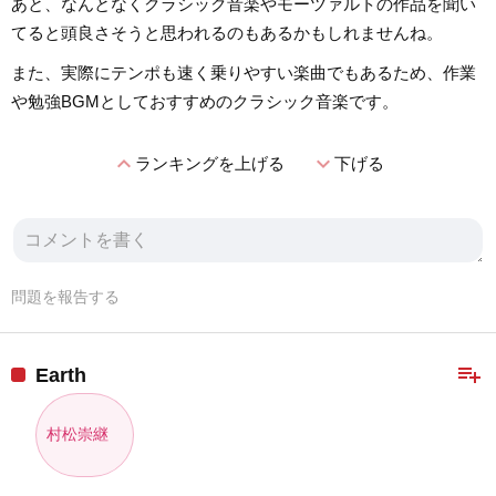
あと、なんとなくクラシック音楽やモーツァルトの作品を聞い
てると頭良さそうと思われるのもあるかもしれませんね。
また、実際にテンポも速く乗りやすい楽曲でもあるため、作業
や勉強BGMとしておすすめのクラシック音楽です。
expand_less
expand_more
ランキングを上げる
下げる
問題を報告する
playlist_add
Earth
村松崇継