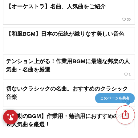
【オーケストラ】名曲、人気曲をご紹介
favorite_border
30
【和風BGM】日本の伝統が織りなす美しい音色
テンション上がる！作業用BGMに最適な邦楽の人
気曲・名曲を厳選
favorite_border
1
切ないクラシックの名曲。おすすめのクラシック
音楽
このページを共有
favorite_border
28
ios_share
【感動のBGM】作業用・勉強用におすすめの名曲
swipe
指先で音楽をブラウズ
＆人気曲を厳選！
favorite_border
1