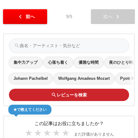
chevron_left
chevron_right
前へ
9/9
次へ
search
集中力アップ
心落ち着く
優雅な時間
夜のひとり時間
Johann Pachelbel
Wolfgang Amadeus Mozart
Pyotr Ily
search
レビューを検索
★で教えてください
この記事はお役に立ちましたか？
★
★
★
★
★
まだ評価がありません