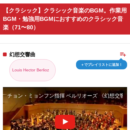
【クラシック】クラシック音楽のBGM。作業用
BGM・勉強用BGMにおすすめのクラシック音
楽（71〜80）
playlist_add
幻想交響曲
＋でプレイリストに追加！
Louis Hector Berlioz
チョン・ミョンフン指揮 ベルリオーズ 《幻想交響