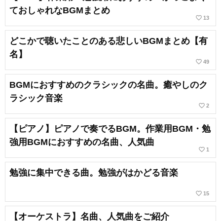
ておしゃれなBGMまとめ
favorite_border
13
どこかで聴いたことのある悲しいBGMまとめ【有
名】
favorite_border
49
BGMにおすすめのクラシックの名曲。癒やしのク
ラシック音楽
favorite_border
2
【ピアノ】ピアノで奏でるBGM。作業用BGM・勉
強用BGMにおすすめの名曲、人気曲
favorite_border
1
勉強に集中できる曲。勉強がはかどる音楽
favorite_border
15
【オーケストラ】名曲、人気曲をご紹介