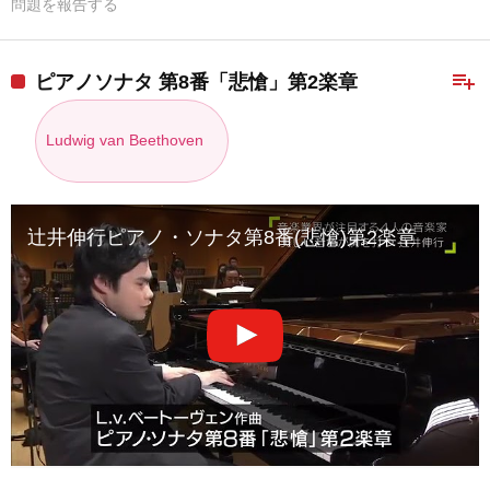
問題を報告する
playlist_add
ピアノソナタ 第8番「悲愴」第2楽章
Ludwig van Beethoven
辻井伸行ピアノ・ソナタ第8番(悲愴)第2楽章