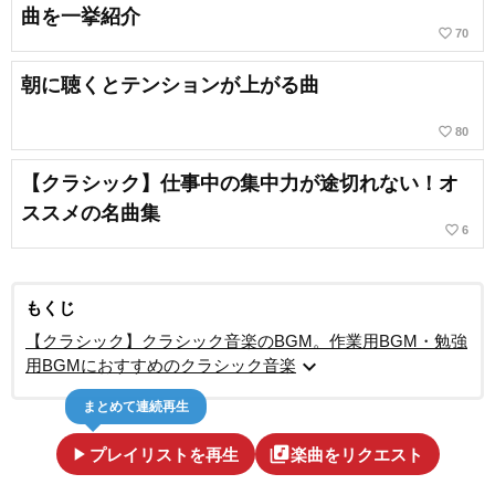
曲を一挙紹介
favorite_border
70
朝に聴くとテンションが上がる曲
favorite_border
80
【クラシック】仕事中の集中力が途切れない！オ
ススメの名曲集
favorite_border
6
もくじ
【クラシック】クラシック音楽のBGM。作業用BGM・勉強
expand_more
用BGMにおすすめのクラシック音楽
まとめて連続再生
play_arrow
library_music
プレイリストを再生
楽曲をリクエスト