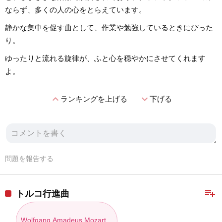
ならず、多くの人の心をとらえています。
静かな集中を促す曲として、作業や勉強しているときにぴった
り。
ゆったりと流れる旋律が、ふと心を穏やかにさせてくれます
よ。
expand_less
expand_more
ランキングを上げる
下げる
問題を報告する
playlist_add
トルコ行進曲
Wolfgang Amadeus Mozart