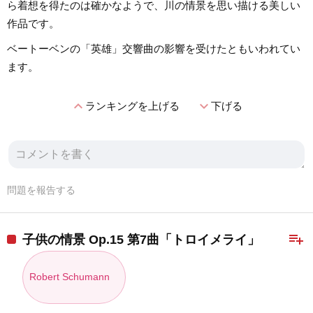
ら着想を得たのは確かなようで、川の情景を思い描ける美しい
作品です。
ベートーベンの「英雄」交響曲の影響を受けたともいわれてい
ます。
expand_less
expand_more
ランキングを上げる
下げる
問題を報告する
playlist_add
子供の情景 Op.15 第7曲「トロイメライ」
Robert Schumann