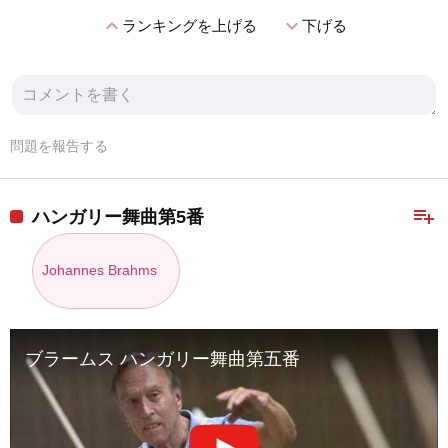
expand_less
expand_more
ランキングを上げる
下げる
問題を報告する
playlist_add
ハンガリー舞曲第5番
Johannes Brahms
ブラームス ハンガリー舞曲第五番