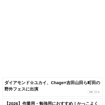
ダイアモンド☆ユカイ、Chage×吉田山田ら町田の
野外フェスに出演
favorite_border
PR
4
【2026】作業用・勉強用におすすめ！かっこよく