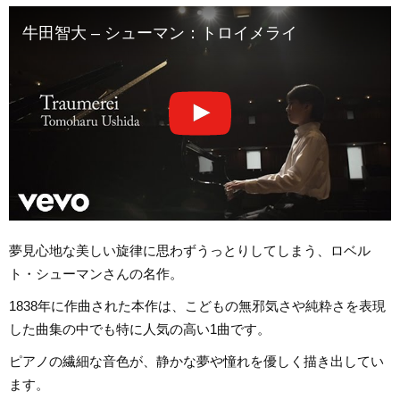
牛田智大 – シューマン：トロイメライ
夢見心地な美しい旋律に思わずうっとりしてしまう、ロベル
ト・シューマンさんの名作。
1838年に作曲された本作は、こどもの無邪気さや純粋さを表現
した曲集の中でも特に人気の高い1曲です。
ピアノの繊細な音色が、静かな夢や憧れを優しく描き出してい
ます。