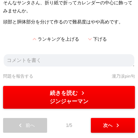
そんなサンタさん、折り紙で折ってカレンダーの中心に飾って
みませんか。
頭部と胴体部分を分けて作るので難易度はやや高めです。
expand_less
expand_more
ランキングを上げる
下げる
問題を報告する
瀧乃涙pin句
chevron_right
続きを読む
ジンジャーマン
chevron_left
chevron_right
前へ
1/5
次へ