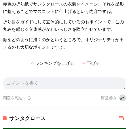
赤色の折り紙でサンタクロースの衣装をイメージ、それを星形
に整えることでマスコットに仕上げるという内容ですね。
折り目をガイドにして立体的にしているのもポイントで、この
丸みを感じる立体感がかわいらしさを際立たせています。
顔をどのように描くのかというところで、オリジナリティが出
せるのも大切なポイントですよ。
expand_less
expand_more
ランキングを上げる
下げる
問題を報告する
河童巻き
playlist_add
サンタクロース