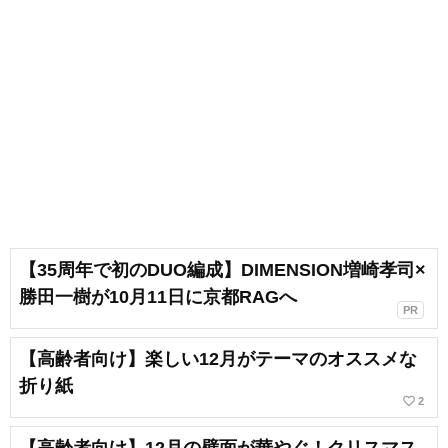
【35周年で初のDUO編成】DIMENSION増崎孝司×
勝田一樹が10月11日に京都RAGへ
PR
【高齢者向け】楽しい12月がテーマのオススメな
折り紙
favorite_border
2