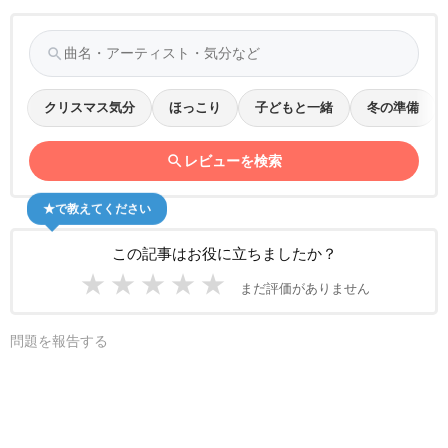
search
クリスマス気分
ほっこり
子どもと一緒
冬の準備
search
レビューを検索
★で教えてください
この記事はお役に立ちましたか？
★
★
★
★
★
まだ評価がありません
問題を報告する