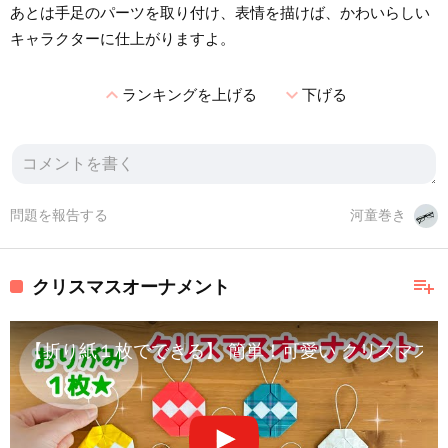
あとは手足のパーツを取り付け、表情を描けば、かわいらしい
キャラクターに仕上がりますよ。
expand_less
expand_more
ランキングを上げる
下げる
問題を報告する
河童巻き
playlist_add
クリスマスオーナメント
【折り紙１枚でできる】 簡単！可愛い クリスマスオーナメント