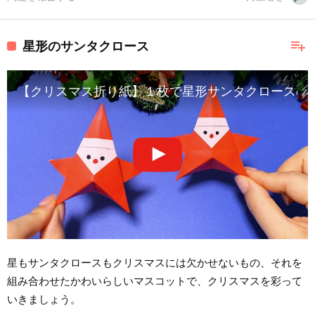
playlist_add
星形のサンタクロース
【クリスマス折り紙】１枚で星形サンタクロースの作り方🎅How t
星もサンタクロースもクリスマスには欠かせないもの、それを
組み合わせたかわいらしいマスコットで、クリスマスを彩って
いきましょう。