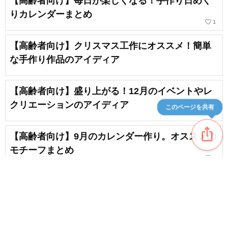
【高齢者向け】毎日が楽しくなる！手作り日めく
りカレンダーまとめ
favorite_border
1
【高齢者向け】クリスマス工作にオススメ！簡単
な手作り作品のアイディア
【高齢者向け】盛り上がる！12月のイベントやレ
クリエーションのアイディア
このページを共有
ios_share
【高齢者向け】9月のカレンダー作り。オススメの
モチーフまとめ
favorite_border
3
【クリスマス お正月】12月のデイサービス向け工
作アイデア
favorite_border
1
content_copy
【高齢者向け】11月の季節を感じる楽しい折り紙