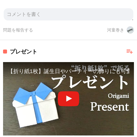
問題を報告する
河童巻き
playlist_add
プレゼント
【折り紙1枚】誕生日やパーティーの飾りにも可愛い『プレゼント』の折り方