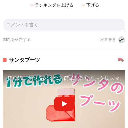
expand_less
expand_more
ランキングを上げる
下げる
問題を報告する
河童巻き
playlist_add
サンタブーツ
折り紙『サンタのくつ』簡単な作り方 ~クリスマス/飾り~｜Paper