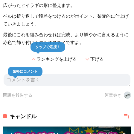
広がったヒイラギの形に整えます。
ベルは折り返しで段差をつけるのがポイント、梨隊的に仕上げ
ていきましょう。
最後にこれを組み合わせれば完成、より鮮やかに言えるように
赤色で飾り付けるのもオススメですよ。
タップで応援！
expand_less
expand_more
ランキングを上げる
下げる
気軽にコメント
問題を報告する
河童巻き
playlist_add
キャンドル