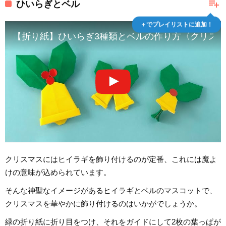
playlist_add
ひいらぎとベル
＋でプレイリストに追加！
【折り紙】ひいらぎ3種類とベルの作り方〈クリス
クリスマスにはヒイラギを飾り付けるのが定番、これには魔よ
けの意味が込められています。
そんな神聖なイメージがあるヒイラギとベルのマスコットで、
クリスマスを華やかに飾り付けるのはいかがでしょうか。
緑の折り紙に折り目をつけ、それをガイドにして2枚の葉っぱが