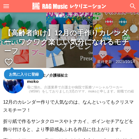
素敵なシニアライフ
【高齢者向け】12月の手作りカレンダ
ー。ワクワク楽しい気分になれるモチ
ーフ
favorite_border
最終更新：
2025/10/14
お気に入りに登録
社会福祉士／介護福祉士
moko
母に憧れ、介護業界で介護士や病院で医療ソーシャルワーカー
（MSW）をしておりました3児のママ、mokoと申します。前職での経
験を活かして、主に介護に関する記事を執筆してまいります。どうぞ
よろしくお願いいたします。
12月のカレンダー作りで人気なのは、なんといってもクリスマ
スモチーフ！
折り紙で作るサンタクロースやトナカイ、ポインセチアなどを
飾り付けると、より季節感あふれる作品に仕上がります。