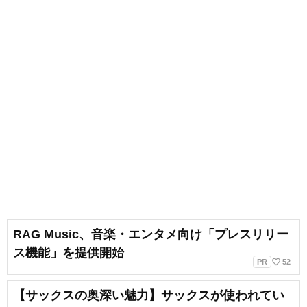
楽団「エリシオン・フィルハーモ
ニー・オーケストラ」、「福岡ゲ
ームミュージック吹奏楽団」運営
代表、指揮・編曲、広報などを担
当しています。
RAG Music、音楽・エンタメ向け「プレスリリー
ス機能」を提供開始
favorite_border
PR
52
【サックスの奥深い魅力】サックスが使われてい