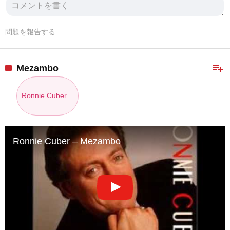
問題を報告する
playlist_add
Mezambo
Ronnie Cuber
Ronnie Cuber – Mezambo