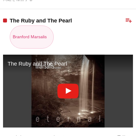
playlist_add
The Ruby and The Pearl
Branford Marsalis
The Ruby and The Pearl