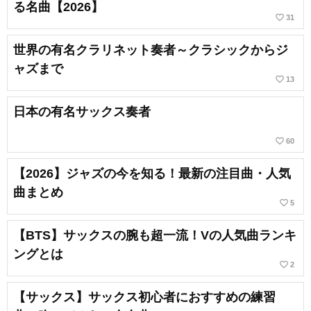
る名曲【2026】
favorite_border
31
世界の有名クラリネット奏者～クラシックからジ
ャズまで
favorite_border
13
日本の有名サックス奏者
favorite_border
60
【2026】ジャズの今を知る！最新の注目曲・人気
曲まとめ
favorite_border
5
【BTS】サックスの腕も超一流！Vの人気曲ランキ
ングとは
favorite_border
2
【サックス】サックス初心者におすすめの練習