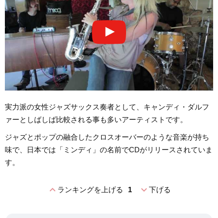
実力派の女性ジャズサックス奏者として、キャンディ・ダルフ
ァーとしばしば比較される事も多いアーティストです。
ジャズとポップの融合したクロスオーバーのような音楽が持ち
味で、日本では「ミンディ」の名前でCDがリリースされていま
す。
expand_less
expand_more
ランキングを上げる
1
下げる