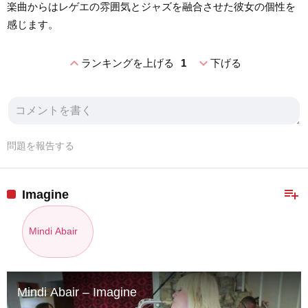
楽曲からはレゲエの雰囲気とジャズを融合させた彼女の個性を
感じます。
expand_less
expand_more
ランキングを上げる
1
下げる
問題を報告する
playlist_add
Imagine
Mindi Abair
Mindi Abair – Imagine