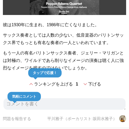
彼は1930年に生まれ、1986年に亡くなりました。
サックス奏者としては人数の少ない、低音楽器のバリトンサッ
クス界でもっとも有名な奏者の一人といわれています。
もう一人の有名バリトンサックス奏者、ジェリー・マリガンと
は対極の、ワイルドであら削りなイメージの演奏は聴く人に強
烈なイメージを残すのではないでしょうか。
タップで応援！
expand_less
expand_more
ランキングを上げる
1
下げる
気軽にコメント
問題を報告する
平川雅子（ボーカリスト:坂田水雅子）