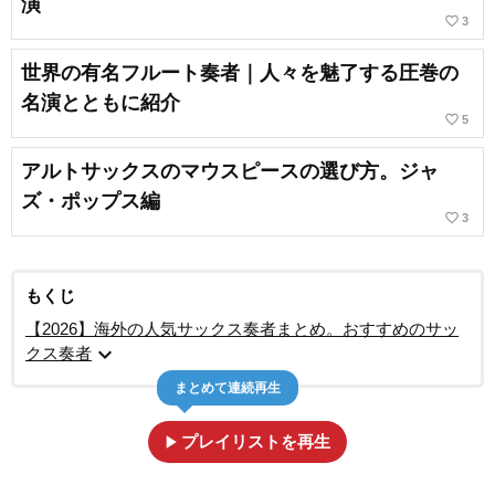
演
favorite_border
3
世界の有名フルート奏者｜人々を魅了する圧巻の
名演とともに紹介
favorite_border
5
アルトサックスのマウスピースの選び方。ジャ
ズ・ポップス編
favorite_border
3
もくじ
【2026】海外の人気サックス奏者まとめ。おすすめのサッ
expand_more
クス奏者
まとめて連続再生
play_arrow
プレイリストを再生