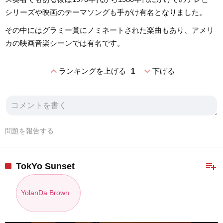
シリーズや映画のテーマソングも手がけ有名となりました。
その中にはグラミー賞にノミネートされた楽曲もあり、アメリ
カの映画音楽シーンでは有名です。
expand_less
expand_more
ランキングを上げる
1
下げる
問題を報告する
playlist_add
TokYo Sunset
YolanDa Brown