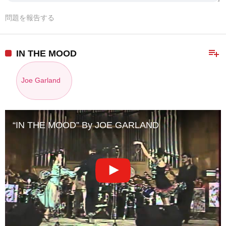
問題を報告する
playlist_add
IN THE MOOD
Joe Garland
“IN THE MOOD” By JOE GARLAND