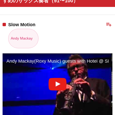
すめのサックス奏者（91〜100）
playlist_add
Slow Motion
Andy Mackay
Andy Mackay(Roxy Music) guests with Hotei @ 