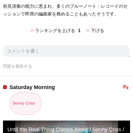
初見演奏の能力に恵まれ、多くのブルーノート・レコードのセ
ッションで即席の編曲家を務めることもあったそうです。
expand_less
expand_more
ランキングを上げる
1
下げる
問題を報告する
playlist_add
Saturday Morning
Sonny Criss
Until the Real Thing Comes Along / Sonny Criss / S