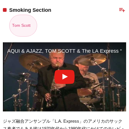
playlist_add
Smoking Section
Tom Scott
AQUI & AJAZZ, TOM SCOTT & The LA Express “Smo
ジャズ融合アンサンブル「L.A. Express」のアメリカのサック
ス奏者でもある彼は1970年代から1980年代にかけてのテレビ・