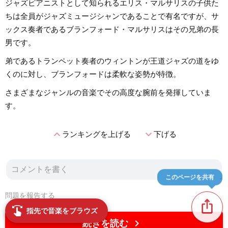
ジャズピアニストとして知られるエリス・マルサリスの子供た
ちは全員がジャズミュージシャンであることで有名ですが、サ
ックス奏者であるブランフォード・マルサリスはその兄弟の長
男です。
弟であるトランペット奏者のウィントンが王道ジャズの道をゆ
くのに対し、ブランフォードは柔軟な姿勢が特徴。
さまざまなジャンルの音楽でその高度な腕前を発揮していま
す。
expand_less
expand_more
ランキングを上げる
下げる
このページを共有
問題を報告する
ios_share
swipe
指先で音楽をブラウズ
chevron_right
続きを読む