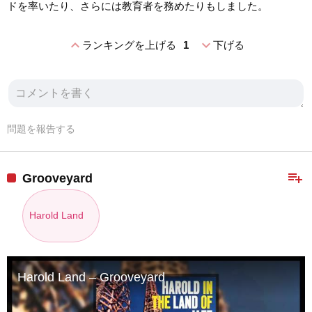
ドを率いたり、さらには教育者を務めたりもしました。
expand_less
expand_more
ランキングを上げる
1
下げる
問題を報告する
playlist_add
Grooveyard
Harold Land
Harold Land – Grooveyard