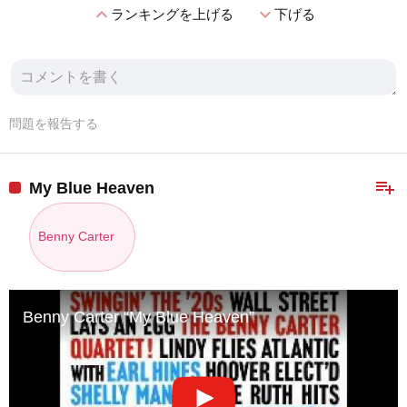
expand_less
expand_more
ランキングを上げる
下げる
問題を報告する
playlist_add
My Blue Heaven
Benny Carter
Benny Carter “My Blue Heaven”