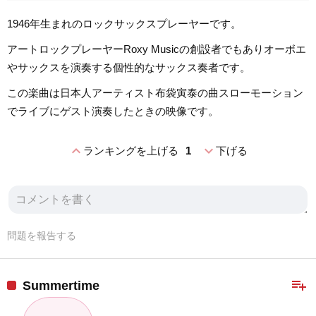
1946年生まれのロックサックスプレーヤーです。
アートロックプレーヤーRoxy Musicの創設者でもありオーボエ
やサックスを演奏する個性的なサックス奏者です。
この楽曲は日本人アーティスト布袋寅泰の曲スローモーション
でライブにゲスト演奏したときの映像です。
expand_less
expand_more
ランキングを上げる
1
下げる
問題を報告する
playlist_add
Summertime