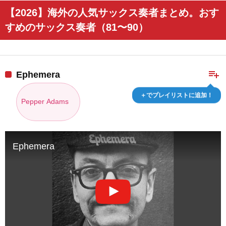
【2026】海外の人気サックス奏者まとめ。おす
すめのサックス奏者（81〜90）
playlist_add
Ephemera
＋でプレイリストに追加！
Pepper Adams
Ephemera