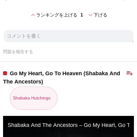
expand_less
expand_more
ランキングを上げる
1
下げる
問題を報告する
playlist_add
Go My Heart, Go To Heaven (Shabaka And
The Ancestors)
Shabaka Hutchings
Shabaka And The Ancestors – Go My Heart, Go To 