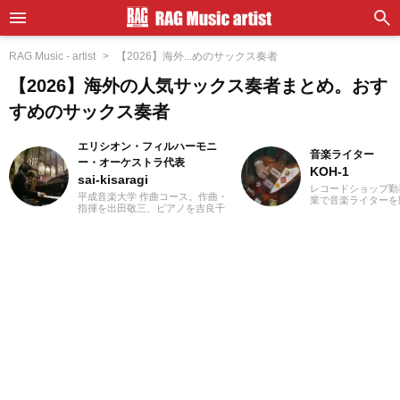
RAG Music - artist
【2026】海外...めのサックス奏者
【2026】海外の人気サックス奏者まとめ。おす
すめのサックス奏者
エリシオン・フィルハーモニ
音楽ライター
ー・オーケストラ代表
KOH-1
sai-kisaragi
レコードショップ勤
平成音楽大学 作曲コース。作曲・
業で音楽ライターを
指揮を出田敬三、ピアノを吉良千
誌やディスクガイド
波、アートマネジメントを小西た
にwebメディアなど
くま各氏に師事。地域と音楽をテ
年以上担当。ライタ
ーマに地元佐賀県で地域活性化に
楽が主戦場ですが、
努めています。九州各地の吹奏
としては35年以上
楽、オーケストラにコントラバス
好き」をモットーに
奏者として活動をおこないなが
ないことを常に心が
ら、2012年9月に長野県松本市で行
バンド活動歴あり、
われたプロのゲーム・アニメ音楽
当するベーシストと
のオーケストラ「エミネンス・オ
でした。演奏経験の
ーケストラ」のオーケストラキャ
ース、ギター、ピア
ンプ「国境なきオーケストラ」に
から英語の勉強を開
コントラバスで参加。2016年
続中です。
CAPCOM九州ツアーではオーケス
トラメンバーとして参加の他、公
演スタッフも担当。現在は佐賀県
及び福岡県のゲーム・アニメ演奏