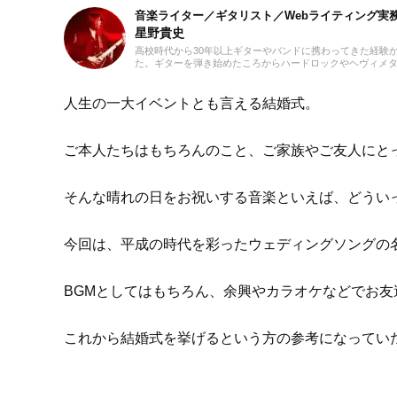
音楽ライター／ギタリスト／Webライティング実
星野貴史
高校時代から30年以上ギターやバンドに携わってきた経験
た。ギターを弾き始めたころからハードロックやヘヴィメ
けるようにしています。2018年からフリーランスライター
も動画編集を勉強しています。プライベートでは小学生の
す。
人生の一大イベントとも言える結婚式。
ご本人たちはもちろんのこと、ご家族やご友人にと
そんな晴れの日をお祝いする音楽といえば、どうい
今回は、平成の時代を彩ったウェディングソングの
BGMとしてはもちろん、余興やカラオケなどでお
これから結婚式を挙げるという方の参考になってい