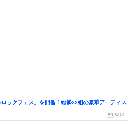
ルロックフェス」を開催！総勢32組の豪華アーティス
favorite_border
PR
14