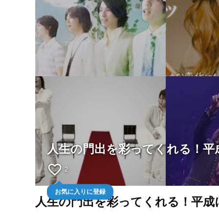
人生の門出を彩ってくれる！平
favorite_border
2
お気に入りに登録
人生の門出を彩ってくれる！平成