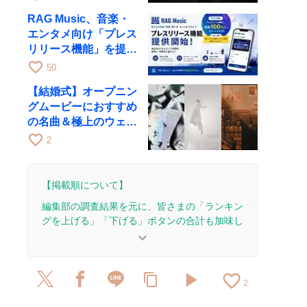
RAG Music、音楽・
エンタメ向け「プレス
リリース機能」を提供
開始
favorite_border
50
【結婚式】オープニン
グムービーにおすすめ
の名曲＆極上のウェデ
ィングソング
favorite_border
2
【掲載順について】
編集部の調査結果を元に、皆さまの「ランキン
グを上げる」「下げる」ボタンの合計も加味し
て決まります。
keyboard_arrow_down
【更新履歴】
play_arrow
favorite_border
content_copy
2026/2/26：1本のレビューを追加・更新。
2
2025/11/16：5本のレビューを追加・更新。
2025/9/9：1本のレビューを追加・更新。