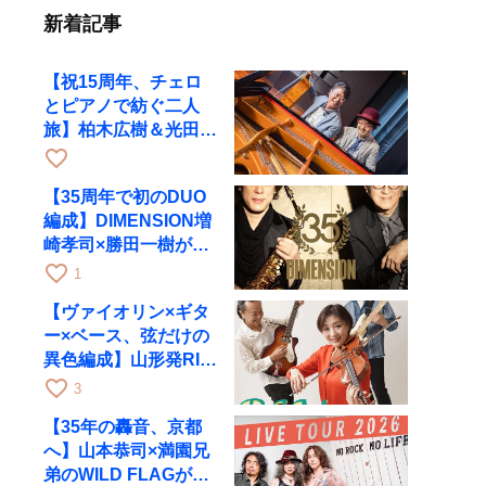
新着記事
【祝15周年、チェロ
とピアノで紡ぐ二人
旅】柏木広樹＆光田健
一が11月12日に京都
favorite_border
RAGへ
【35周年で初のDUO
編成】DIMENSION増
崎孝司×勝田一樹が10
月11日に京都RAGへ
favorite_border
1
【ヴァイオリン×ギタ
ー×ベース、弦だけの
異色編成】山形発RIM
が初全国ツアーで8月
favorite_border
3
17日にRAGへ
【35年の轟音、京都
へ】山本恭司×満園兄
弟のWILD FLAGが8