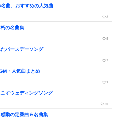
の名曲、おすすめの人気曲
favorite_border
2
不朽の名曲集
favorite_border
5
れたバースデーソング
favorite_border
7
GM・人気曲まとめ
favorite_border
1
起こすウェディングソング
favorite_border
36
！感動の定番曲＆名曲集