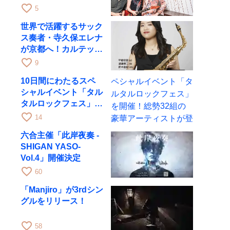
月6日にRAGでライブ
favorite_border
5
世界で活躍するサック
ス奏者・寺久保エレナ
が京都へ！カルテッ
ト・ツアー京都公演を
favorite_border
9
10月28日に開催
10日間にわたるスペ
シャルイベント「タル
タルロックフェス」を
開催！総勢32組の豪
favorite_border
14
華アーティストが登場
六合主催「此岸夜奏 -
SHIGAN YASO-
Vol.4」開催決定
favorite_border
60
「Manjiro」が3rdシン
グルをリリース！
favorite_border
58