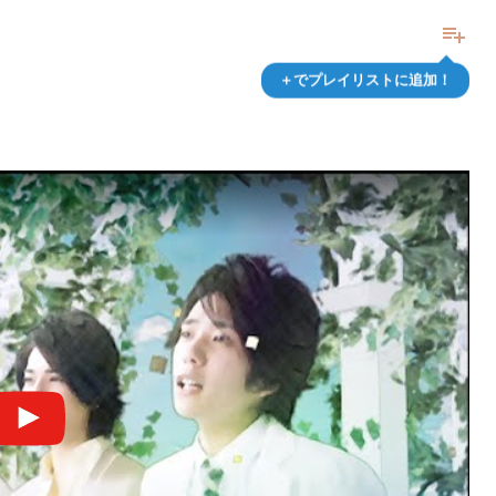
playlist_add
＋でプレイリストに追加！
]