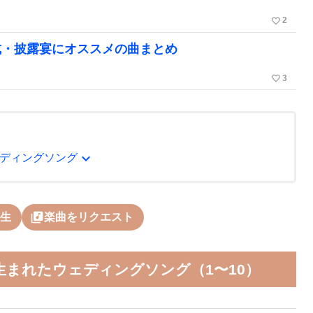
favorite_border
2
式・披露宴にオススメの曲まとめ
favorite_border
3
expand_more
ディングソング
library_music
生
楽曲をリクエスト
まれたウェディングソング（1〜10）