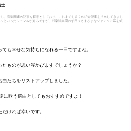
務士
から、音楽関連の記事を得意としており、これまでも多くの紹介記事を担当してきまし
タルといったジャンルが好みですが、邦楽洋楽問わず日々さまざまなジャンルに耳を傾
として活動を開始。Webライティング実務士を取得しており、またライティング以外に
育児をしており、パルクールやダンスなど習い事のフォローをしながら活動していま
っても幸せな気持ちになれる一日ですよね。
ったものが思い浮かびますでしょうか？
名曲たちをリストアップしました。
友達に歌う選曲としてもおすすめですよ！
ただければ幸いです。