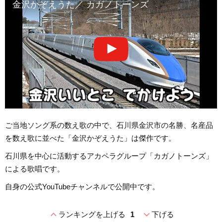
金沢かぞえうた／ カガノトーンズ
ご当地ソング系の数え歌の中で、石川県金沢市の名勝、名産品
を数え歌に並べた「金沢かぞえうた」は傑作です。
石川県を中心に活動するアカペラグループ「カガノトーンズ」
による歌唱です。
自身の公式YouTubeチャンネルで公開中です。
expand_less
expand_more
ランキングを上げる
1
下げる