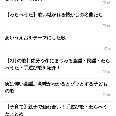
favorite_border
20
【わらべうた】歌い継がれる懐かしの名曲たち
favorite_border
14
あいうえおをテーマにした歌
favorite_border
4
【2月の歌】節分や冬にまつわる童謡・民謡・わら
べうた・手遊び歌を紹介！
favorite_border
25
実は怖い童謡。意味がわかるとゾッとする子ども
の歌
favorite_border
79
【子育て】親子で触れ合い！手遊び歌・わらべう
たまとめ