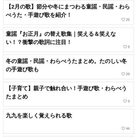
【2月の歌】節分や冬にまつわる童謡・民謡・わら
べうた・手遊び歌を紹介！
favorite_border
25
童謡『お正月』の替え歌集｜笑える＆笑えな
い！？衝撃の歌詞に注目！
favorite_border
9
冬の童謡・民謡・わらべうたまとめ。たのしい冬
の手遊び歌も
favorite_border
29
【子育て】親子で触れ合い！手遊び歌・わらべう
たまとめ
favorite_border
9
九九を楽しく覚えられる歌
favorite_border
46