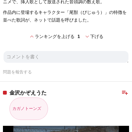
ニメで、挿入歌として放送された音頭調の数え歌。
作品内に登場するキャラクター「尾獣（びじゅう）」の特徴を
並べた歌詞が、ネットで話題を呼びました。
expand_less
expand_more
ランキングを上げる
1
下げる
問題を報告する
playlist_add
金沢かぞえうた
カガノトーンズ