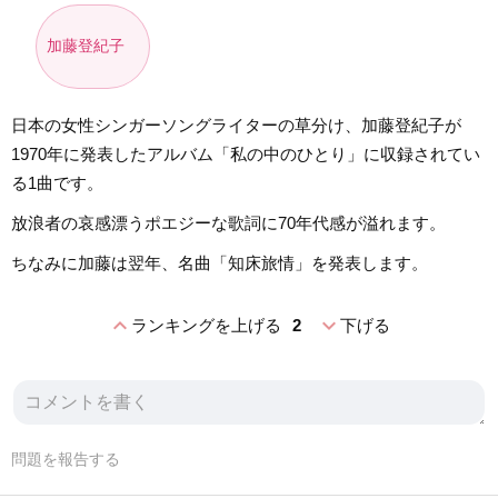
加藤登紀子
日本の女性シンガーソングライターの草分け、加藤登紀子が
1970年に発表したアルバム「私の中のひとり」に収録されてい
る1曲です。
放浪者の哀感漂うポエジーな歌詞に70年代感が溢れます。
ちなみに加藤は翌年、名曲「知床旅情」を発表します。
expand_less
expand_more
ランキングを上げる
2
下げる
問題を報告する