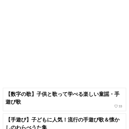
【数字の歌】子供と歌って学べる楽しい童謡・手
遊び歌
favorite_border
33
【手遊び】子どもに人気！流行の手遊び歌＆懐か
しのわらべうた集