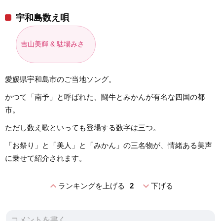
宇和島数え唄
吉山美輝 & 駄場みさ
愛媛県宇和島市のご当地ソング。
かつて「南予」と呼ばれた、闘牛とみかんが有名な四国の都
市。
ただし数え歌といっても登場する数字は三つ。
「お祭り」と「美人」と「みかん」の三名物が、情緒ある美声
に乗せて紹介されます。
expand_less
expand_more
ランキングを上げる
2
下げる