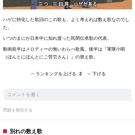
ハゲに特化した歌詞のこの歌も、よく考えれば数え歌なのでし
た。
いつのまにか日本中に知れ渡った民間伝承歌の代表。
動画前半はメロディーの無いわらべ歌風、後半は『軍隊小唄
（ほんとにほんとにご苦労さん）』の替え歌。
expand_less
expand_more
ランキングを上げる
2
下げる
問題を報告する
別れの数え歌