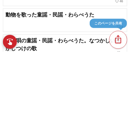
favorite_border
46
動物を歌った童謡・民謡・わらべうた
このページを共有
favorite_border
4
ios_share
子守唄の童謡・民謡・わらべうた。なつかしい寝
swipe
指先で音楽をブラウズ
かしつけの歌
favorite_border
7
【1月の歌】子供に親しんでほしい童謡や手遊び歌
favorite_border
22
content_copy
【鹿児島民謡の世界】郷土の心を歌い継ぐ伝統の
調べ
play_arrow
favorite_border
2
熊本の民謡・童謡・わらべうた。歌い継がれる故
favorite_border
郷のこころ