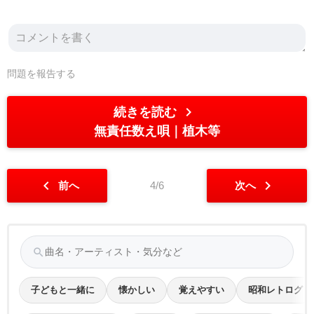
問題を報告する
chevron_right
続きを読む
無責任数え唄
植木等
chevron_left
chevron_right
前へ
4/6
次へ
search
子どもと一緒に
懐かしい
覚えやすい
昭和レトログ