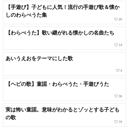
【手遊び】子どもに人気！流行の手遊び歌＆懐か
しのわらべうた集
favorite_border
20
【わらべうた】歌い継がれる懐かしの名曲たち
favorite_border
14
あいうえおをテーマにした歌
favorite_border
4
【ヘビの歌】童謡・わらべうた・手遊びうた
favorite_border
36
実は怖い童謡。意味がわかるとゾッとする子ども
の歌
favorite_border
79