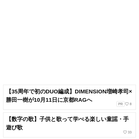
【35周年で初のDUO編成】DIMENSION増崎孝司×
勝田一樹が10月11日に京都RAGへ
favorite_border
PR
8
【数字の歌】子供と歌って学べる楽しい童謡・手
遊び歌
favorite_border
33