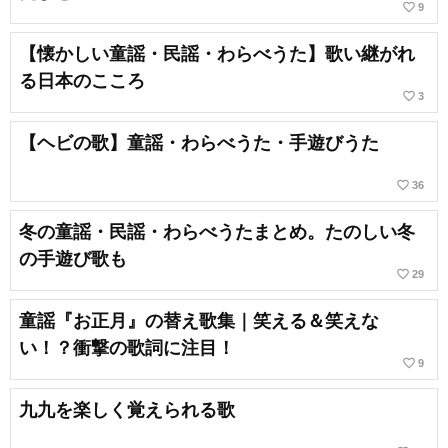
favorite_border
9
【懐かしい童謡・民謡・わらべうた】歌い継がれ
る日本のこころ
favorite_border
3
【ヘビの歌】童謡・わらべうた・手遊びうた
favorite_border
36
冬の童謡・民謡・わらべうたまとめ。たのしい冬
の手遊び歌も
favorite_border
29
童謡『お正月』の替え歌集｜笑える＆笑えな
い！？衝撃の歌詞に注目！
favorite_border
9
九九を楽しく覚えられる歌