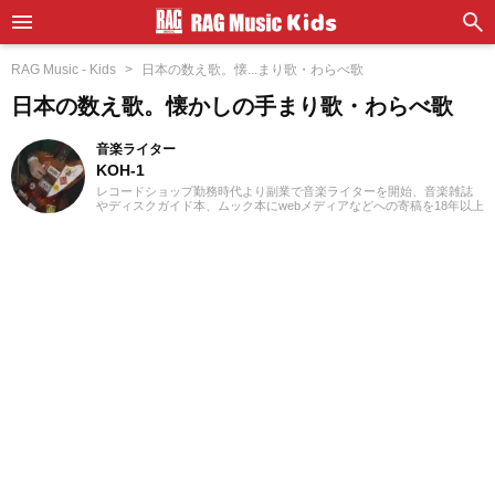
RAG Music - Kids
日本の数え歌。懐...まり歌・わらべ歌
日本の数え歌。懐かしの手まり歌・わらべ歌
音楽ライター
KOH-1
レコードショップ勤務時代より副業で音楽ライターを開始、音楽雑誌
やディスクガイド本、ムック本にwebメディアなどへの寄稿を18年以上
担当。ライターとしては洋楽が主戦場ですが、音楽リスナーとしては
35年以上「好きなものが好き」をモットーに好奇心を忘れないことを
常に心がけています。バンド活動歴あり、作詞作曲を担当するベーシ
ストという立ち位置でした。演奏経験のある楽器はベース、ギター、
ピアノ。40代半ばから英語の勉強を開始、現在も継続中です。