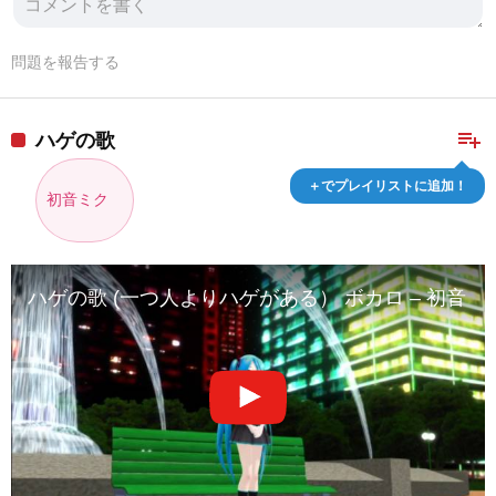
問題を報告する
playlist_add
ハゲの歌
＋でプレイリストに追加！
初音ミク
ハゲの歌 (一つ人よりハゲがある） ボカロ – 初音ミ