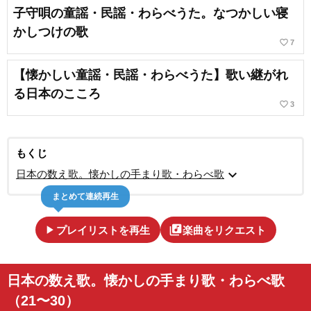
子守唄の童謡・民謡・わらべうた。なつかしい寝
かしつけの歌
favorite_border
7
【懐かしい童謡・民謡・わらべうた】歌い継がれ
る日本のこころ
favorite_border
3
もくじ
expand_more
日本の数え歌。懐かしの手まり歌・わらべ歌
まとめて連続再生
play_arrow
library_music
プレイリストを再生
楽曲をリクエスト
日本の数え歌。懐かしの手まり歌・わらべ歌
（21〜30）