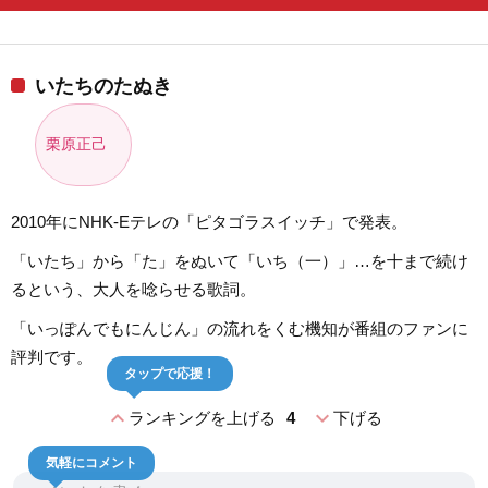
いたちのたぬき
栗原正己
2010年にNHK-Eテレの「ピタゴラスイッチ」で発表。
「いたち」から「た」をぬいて「いち（一）」…を十まで続け
るという、大人を唸らせる歌詞。
「いっぽんでもにんじん」の流れをくむ機知が番組のファンに
評判です。
タップで応援！
expand_less
expand_more
ランキングを上げる
4
下げる
気軽にコメント