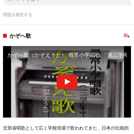
問題を報告する
playlist_add
かぞへ歌
かぞへ歌（かぞえうた） 尋常小学唱歌 「第三学年
文部省唱歌として広く学校現場で歌われてきた、日本の伝統的