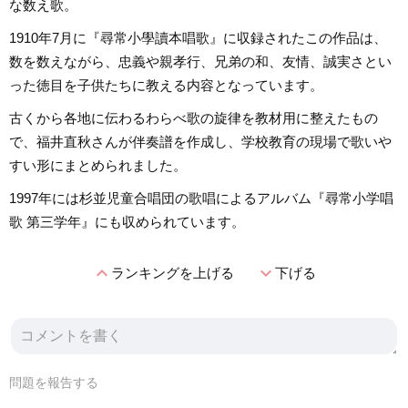
な数え歌。
1910年7月に『尋常小學讀本唱歌』に収録されたこの作品は、
数を数えながら、忠義や親孝行、兄弟の和、友情、誠実さとい
った徳目を子供たちに教える内容となっています。
古くから各地に伝わるわらべ歌の旋律を教材用に整えたもの
で、福井直秋さんが伴奏譜を作成し、学校教育の現場で歌いや
すい形にまとめられました。
1997年には杉並児童合唱団の歌唱によるアルバム『尋常小学唱
歌 第三学年』にも収められています。
expand_less
expand_more
ランキングを上げる
下げる
問題を報告する