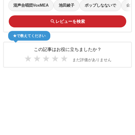
混声合唱団VoxMEA
池田綾子
ポップしなないで
金沢
search
レビューを検索
★で教えてください
この記事はお役に立ちましたか？
★
★
★
★
★
まだ評価がありません