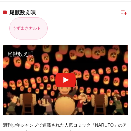
playlist_add
尾獣数え唄
うずまきナルト
尾獣数え唄
週刊少年ジャンプで連載された人気コミック「NARUTO」のア