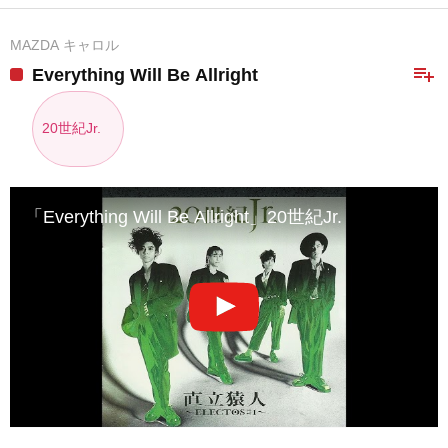
MAZDA キャロル
playlist_add
Everything Will Be Allright
20世紀Jr.
「Everything Will Be Allright」20世紀Jr.