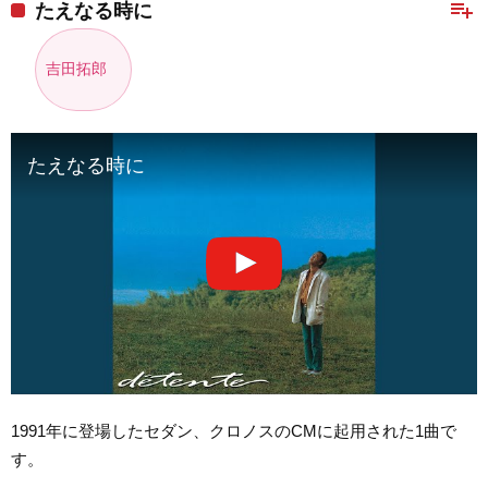
playlist_add
たえなる時に
吉田拓郎
たえなる時に
1991年に登場したセダン、クロノスのCMに起用された1曲で
す。