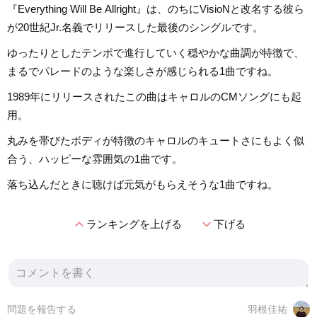
『Everything Will Be Allright』は、のちにVisioNと改名する彼ら
が20世紀Jr.名義でリリースした最後のシングルです。
ゆったりとしたテンポで進行していく穏やかな曲調が特徴で、
まるでパレードのような楽しさが感じられる1曲ですね。
1989年にリリースされたこの曲はキャロルのCMソングにも起
用。
丸みを帯びたボディが特徴のキャロルのキュートさにもよく似
合う、ハッピーな雰囲気の1曲です。
落ち込んだときに聴けば元気がもらえそうな1曲ですね。
expand_less
expand_more
ランキングを上げる
下げる
問題を報告する
羽根佳祐