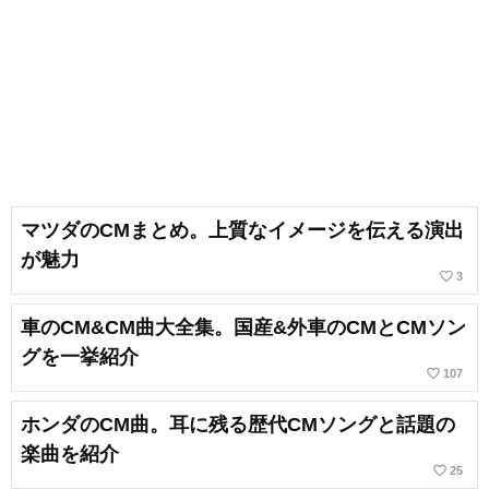
マツダのCMまとめ。上質なイメージを伝える演出
が魅力
favorite_border
3
車のCM&CM曲大全集。国産&外車のCMとCMソン
グを一挙紹介
favorite_border
107
ホンダのCM曲。耳に残る歴代CMソングと話題の
楽曲を紹介
favorite_border
25