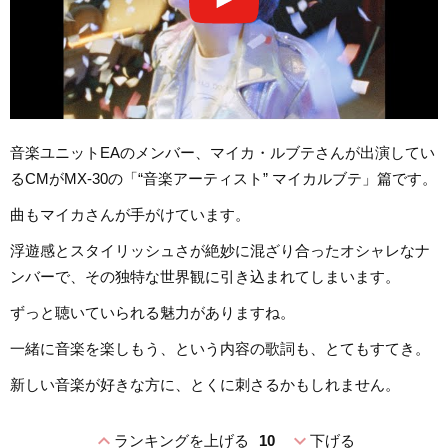
音楽ユニットEAのメンバー、マイカ・ルブテさんが出演してい
るCMがMX-30の「“音楽アーティスト” マイカルブテ」篇です。
曲もマイカさんが手がけています。
浮遊感とスタイリッシュさが絶妙に混ざり合ったオシャレなナ
ンバーで、その独特な世界観に引き込まれてしまいます。
ずっと聴いていられる魅力がありますね。
一緒に音楽を楽しもう、という内容の歌詞も、とてもすてき。
新しい音楽が好きな方に、とくに刺さるかもしれません。
expand_less
expand_more
ランキングを上げる
10
下げる