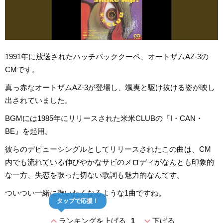
1991年に放送されたハッチバッククーペ、オートザムAZ-3の
CMです。
真っ赤なオートザムAZ-3が登場し、颯爽と駆け抜ける姿が映し
出されていました。
BGMには1985年にリリースされた米米CLUBの『I・CAN・
BE』を起用。
彼らのデビューシングルとしてリリースされたこの曲は、CM
内でも流れている伸びやかなサビのメロディがなんとも印象的
な一方、失恋を歌った切ない歌詞も魅力的なんです。
ついつい一緒に歌いたくなるような1曲ですね。
タップで応援！
expand_less
expand_more
ランキングを上げる
1
下げる