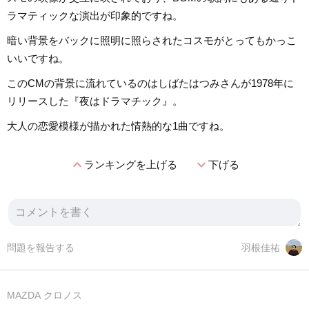
ラマティックな演出が印象的ですね。
暗い背景をバックに照明に照らされたコスモがとってもかっこ
いいですね。
このCMの背景に流れているのはしばたはつみさんが1978年に
リリースした『夜はドラマチック』。
大人の恋愛模様が描かれた情熱的な1曲ですね。
expand_less
expand_more
ランキングを上げる
下げる
問題を報告する
羽根佳祐
MAZDA クロノス