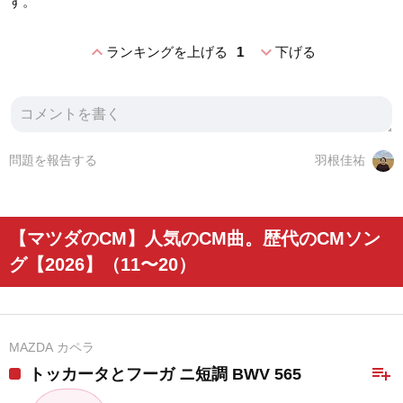
す。
expand_less
expand_more
ランキングを上げる
1
下げる
問題を報告する
羽根佳祐
【マツダのCM】人気のCM曲。歴代のCMソン
グ【2026】（11〜20）
MAZDA カペラ
playlist_add
トッカータとフーガ ニ短調 BWV 565