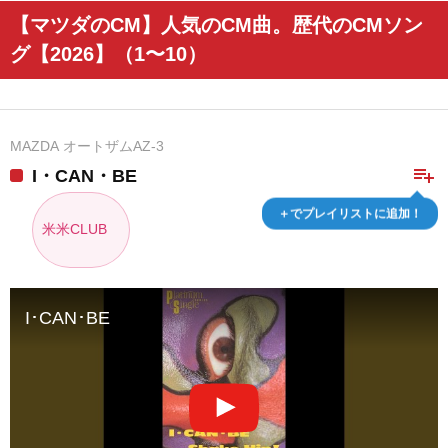
【マツダのCM】人気のCM曲。歴代のCMソン
グ【2026】（1〜10）
MAZDA オートザムAZ-3
playlist_add
I・CAN・BE
＋でプレイリストに追加！
米米CLUB
I･CAN･BE