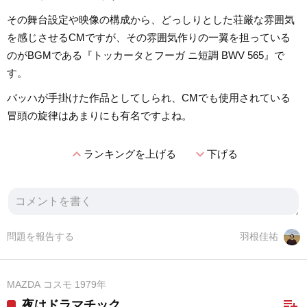
その舞台設定や映像の構成から、どっしりとした荘厳な雰囲気
を感じさせるCMですが、その雰囲気作りの一翼を担っている
のがBGMである『トッカータとフーガ ニ短調 BWV 565』で
す。
バッハが手掛けた作品としてしられ、CMでも使用されている
冒頭の旋律はあまりにも有名ですよね。
expand_less
expand_more
ランキングを上げる
下げる
問題を報告する
羽根佳祐
MAZDA コスモ 1979年
playlist_add
夜はドラマチック