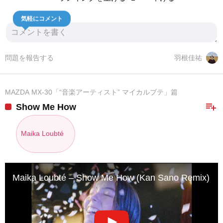
気軽にコメント
問題を報告する
羽根佳祐
MAZDA MX-30「“音楽アーティスト” マイカルブテ」篇
playlist_add
Show Me How
Maika Loubté
Maika Loubté – Show Me How (Kan Sano Remix) Offi