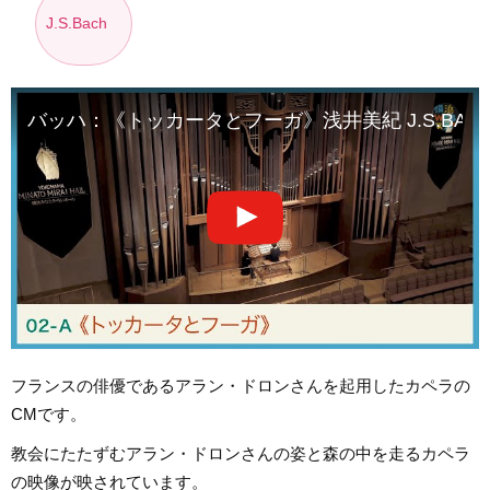
J.S.Bach
バッハ：《トッカータとフーガ》浅井美紀 J.S.BACH Organ “
フランスの俳優であるアラン・ドロンさんを起用したカペラの
CMです。
教会にたたずむアラン・ドロンさんの姿と森の中を走るカペラ
の映像が映されています。