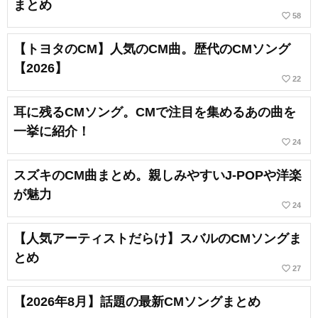
まとめ
favorite_border
58
【トヨタのCM】人気のCM曲。歴代のCMソング
【2026】
favorite_border
22
耳に残るCMソング。CMで注目を集めるあの曲を
一挙に紹介！
favorite_border
24
スズキのCM曲まとめ。親しみやすいJ-POPや洋楽
が魅力
favorite_border
24
【人気アーティストだらけ】スバルのCMソングま
とめ
favorite_border
27
【2026年8月】話題の最新CMソングまとめ