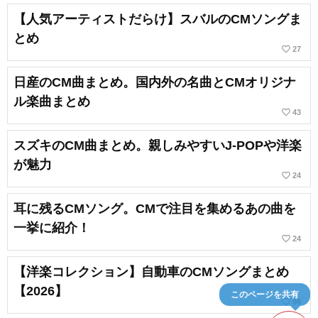
【人気アーティストだらけ】スバルのCMソングま
とめ
favorite_border
27
日産のCM曲まとめ。国内外の名曲とCMオリジナ
ル楽曲まとめ
favorite_border
43
スズキのCM曲まとめ。親しみやすいJ-POPや洋楽
が魅力
favorite_border
24
耳に残るCMソング。CMで注目を集めるあの曲を
一挙に紹介！
favorite_border
24
【洋楽コレクション】自動車のCMソングまとめ
【2026】
このページを共有
favorite_border
98