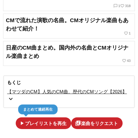
chat_bubble_outline
favorite_border
1
318
CMで流れた演歌の名曲。CMオリジナル楽曲もあ
わせて紹介！
favorite_border
1
日産のCM曲まとめ。国内外の名曲とCMオリジナ
ル楽曲まとめ
favorite_border
43
もくじ
【マツダのCM】人気のCM曲。歴代のCMソング【2026】
expand_more
まとめて連続再生
play_arrow
library_music
プレイリストを再生
楽曲をリクエスト