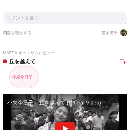
問題を報告する
荒木若干
MAZDA オートザムレビュー
playlist_add
丘を越えて
小泉今日子
小泉今日子 – 丘を越えて (Official Video)