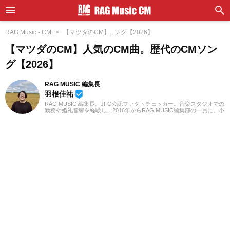
RAG Music - CM
【マツダのCM】...ング【2026】
【マツダのCM】人気のCM曲。歴代のCMソン
グ【2026】
RAG MUSIC 編集長
羽根佳祐
beenhere
RAG MUSIC 編集長。JFC公認ファクトチェッカー。音楽スタジオでの
勤務や婚礼音響を経験し、2016年からRAG MUSIC編集部の一員に。小
学校ではマーチング、中学校では吹奏楽でクラリネット、高校以降は
バンドでドラムと、さまざまな楽器を経験。各種楽曲紹介記事をはじ
め、各地の音楽フェスの紹介記事やライブレポートなど、自身の音楽
活動やこれまでの業務で培った経験を元に日々記事を制作していま
す。音楽は国内外のロックはもちろん、最近ではJ-POPも広く好んで
聴いています。