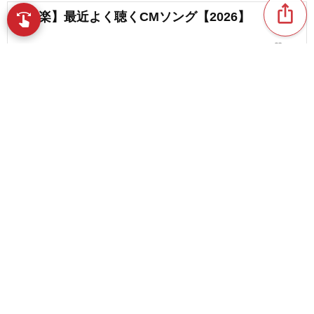
ios_share
【洋楽】最近よく聴くCMソング【2026】
swipe
指先で音楽をブラウズ
favorite_border
122
CMで流れた演歌の名曲。CMオリジナル楽曲もあ
わせて紹介！
favorite_border
1
content_copy
【カップヌードルのCM曲】人気のCM曲。歴代CM
ソング【2026】
play_arrow
favorite_border
14
YouTubeショートで耳に残るCM曲・広告ソング特
favorite_border
集
favorite_border
18
【また聴きたくなる】生命保険の人気CM曲。歴代
のCMソング【2026】
favorite_border
7