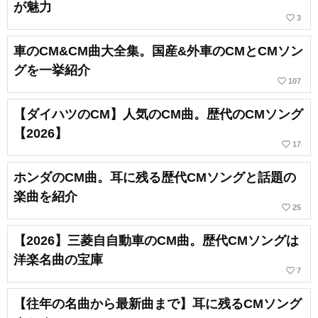
が魅力
favorite_border
3
車のCM&CM曲大全集。国産&外車のCMとCMソン
グを一挙紹介
favorite_border
107
【ダイハツのCM】人気のCM曲。歴代のCMソング
【2026】
favorite_border
17
ホンダのCM曲。耳に残る歴代CMソングと話題の
楽曲を紹介
favorite_border
25
【2026】三菱自自動車のCM曲。歴代CMソングは
洋楽名曲の宝庫
favorite_border
7
【往年の名曲から最新曲まで】耳に残るCMソング