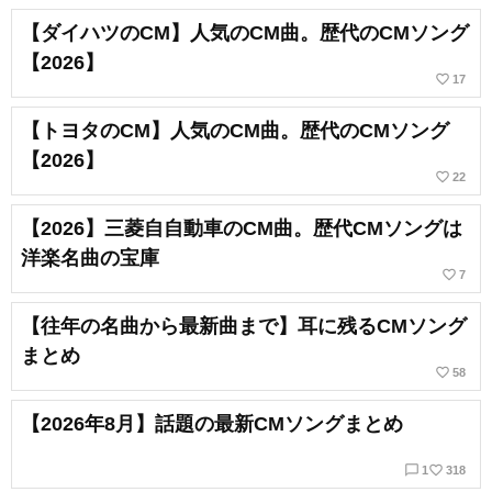
【ダイハツのCM】人気のCM曲。歴代のCMソング
【2026】
favorite_border
17
【トヨタのCM】人気のCM曲。歴代のCMソング
【2026】
favorite_border
22
【2026】三菱自自動車のCM曲。歴代CMソングは
洋楽名曲の宝庫
favorite_border
7
【往年の名曲から最新曲まで】耳に残るCMソング
まとめ
favorite_border
58
【2026年8月】話題の最新CMソングまとめ
chat_bubble_outline
favorite_border
1
318