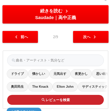
chevron_right
続きを読む
Saudade
高中正義
chevron_left
chevron_right
前へ
2/9
次へ
search
ドライブ
懐かしい
元気出す
夜更かし
思い出す
奥田民生
The Knack
Elton John
サディスティック・
search
レビューを検索
★で教えてください