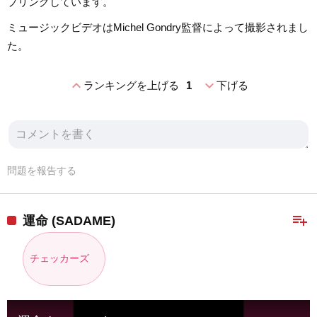
プリングしています。
ミュージックビデオはMichel Gondry監督によって撮影されまし
た。
expand_less
expand_more
ランキングを上げる
1
下げる
問題を報告する
playlist_add
運命 (SADAME)
チェッカーズ