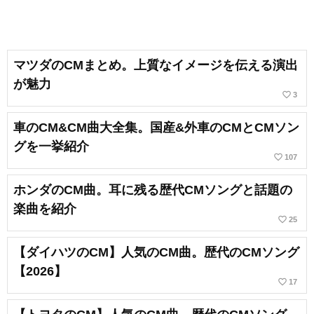
マツダのCMまとめ。上質なイメージを伝える演出
が魅力
favorite_border
3
車のCM&CM曲大全集。国産&外車のCMとCMソン
グを一挙紹介
favorite_border
107
ホンダのCM曲。耳に残る歴代CMソングと話題の
楽曲を紹介
favorite_border
25
【ダイハツのCM】人気のCM曲。歴代のCMソング
【2026】
favorite_border
17