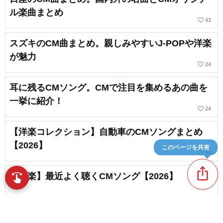
ル楽曲まとめ
favorite_border
43
スズキのCM曲まとめ。親しみやすいJ-POPや洋楽
が魅力
favorite_border
24
耳に残るCMソング。CMで注目を集めるあの曲を
一挙に紹介！
favorite_border
24
【洋楽コレクション】自動車のCMソングまとめ
【2026】
このページを共有
favorite_border
98
ios_share
【洋楽】最近よく聴くCMソング【2026】
swipe
指先で音楽をブラウズ
favorite_border
122
CMで流れた演歌の名曲。CMオリジナル楽曲もあ