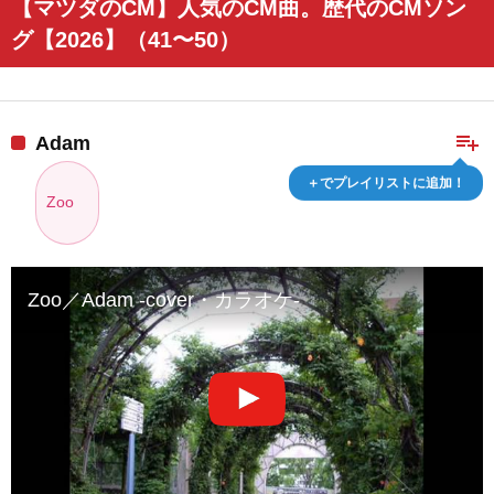
【マツダのCM】人気のCM曲。歴代のCMソン
グ【2026】（41〜50）
playlist_add
Adam
＋でプレイリストに追加！
Zoo
Zoo／Adam -cover・カラオケ-