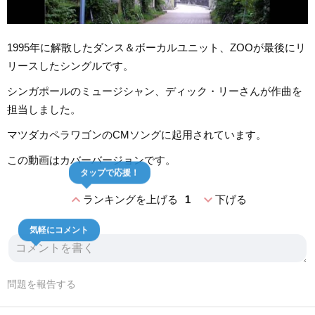
1995年に解散したダンス＆ボーカルユニット、ZOOが最後にリ
リースしたシングルです。
シンガポールのミュージシャン、ディック・リーさんが作曲を
担当しました。
マツダカペラワゴンのCMソングに起用されています。
この動画はカバーバージョンです。
タップで応援！
expand_less
expand_more
ランキングを上げる
1
下げる
気軽にコメント
問題を報告する