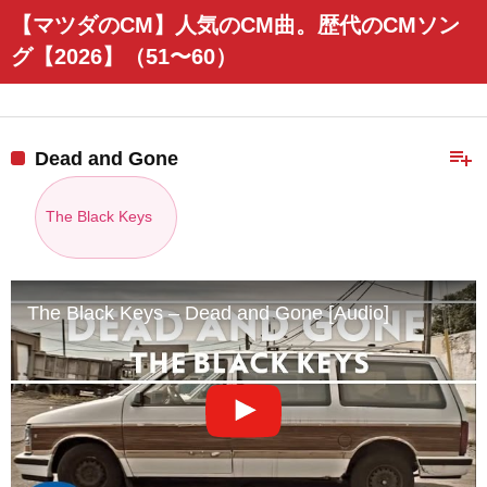
【マツダのCM】人気のCM曲。歴代のCMソン
グ【2026】（51〜60）
playlist_add
Dead and Gone
The Black Keys
The Black Keys – Dead and Gone [Audio]