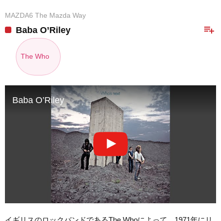
MAZDA6 The Mazda Way
playlist_add
Baba O’Riley
The Who
Baba O’Riley
イギリスのロックバンドであるThe Whoによって、1971年にリ