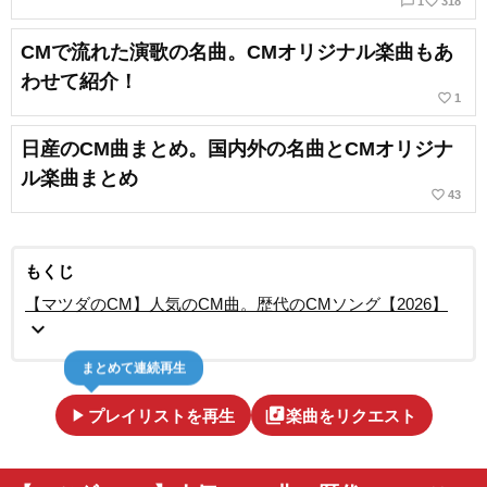
chat_bubble_outline
favorite_border
1
318
CMで流れた演歌の名曲。CMオリジナル楽曲もあ
わせて紹介！
favorite_border
1
日産のCM曲まとめ。国内外の名曲とCMオリジナ
ル楽曲まとめ
favorite_border
43
もくじ
【マツダのCM】人気のCM曲。歴代のCMソング【2026】
expand_more
まとめて連続再生
play_arrow
library_music
プレイリストを再生
楽曲をリクエスト