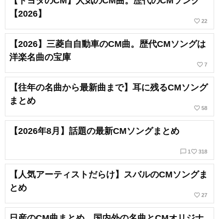
【トヨタのCM】人気のCM曲。歴代のCMソング
【2026】
favorite_border
22
【2026】三菱自自動車のCM曲。歴代CMソングは
洋楽名曲の宝庫
favorite_border
7
【往年の名曲から最新曲まで】耳に残るCMソング
まとめ
favorite_border
58
【2026年8月】話題の最新CMソングまとめ
chat_bubble_outline
favorite_border
1
318
【人気アーティストだらけ】スバルのCMソングま
とめ
favorite_border
27
日産のCM曲まとめ。国内外の名曲とCMオリジナ