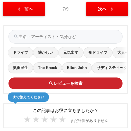
chevron_left
chevron_right
前へ
7/9
次へ
search
ドライブ
懐かしい
元気出す
夜ドライブ
大人っ
奥田民生
The Knack
Elton John
サディスティック・
search
レビューを検索
★で教えてください
この記事はお役に立ちましたか？
★
★
★
★
★
まだ評価がありません