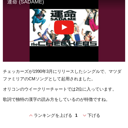
運命 (SADAME)
チェッカーズが1990年3月にリリースしたシングルで、マツダ
ファミリアのCMソングとして起用されました。
オリコンのウイークリーチャートでは2位に入っています。
歌詞で独特の漢字の読み方をしているのが特徴ですね。
expand_less
expand_more
ランキングを上げる
1
下げる