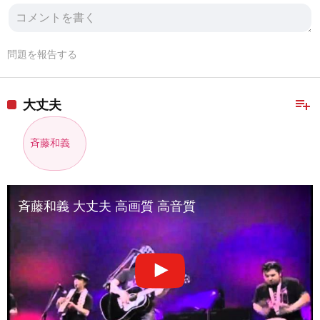
問題を報告する
playlist_add
大丈夫
斉藤和義
斉藤和義 大丈夫 高画質 高音質