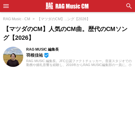
RAG Music - CM
【マツダのCM】...ング【2026】
【マツダのCM】人気のCM曲。歴代のCMソン
グ【2026】
RAG MUSIC 編集長
羽根佳祐
beenhere
RAG MUSIC 編集長。JFC公認ファクトチェッカー。音楽スタジオでの
勤務や婚礼音響を経験し、2016年からRAG MUSIC編集部の一員に。小
学校ではマーチング、中学校では吹奏楽でクラリネット、高校以降は
バンドでドラムと、さまざまな楽器を経験。各種楽曲紹介記事をはじ
め、各地の音楽フェスの紹介記事やライブレポートなど、自身の音楽
活動やこれまでの業務で培った経験を元に日々記事を制作していま
す。音楽は国内外のロックはもちろん、最近ではJ-POPも広く好んで
聴いています。