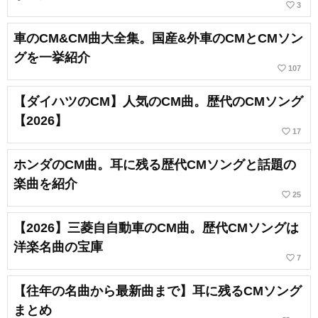
favorite_border
3
車のCM&CM曲大全集。国産&外車のCMとCMソン
グを一挙紹介
favorite_border
107
【ダイハツのCM】人気のCM曲。歴代のCMソング
【2026】
favorite_border
17
ホンダのCM曲。耳に残る歴代CMソングと話題の
楽曲を紹介
favorite_border
25
【2026】三菱自自動車のCM曲。歴代CMソングは
洋楽名曲の宝庫
favorite_border
7
【往年の名曲から最新曲まで】耳に残るCMソング
まとめ