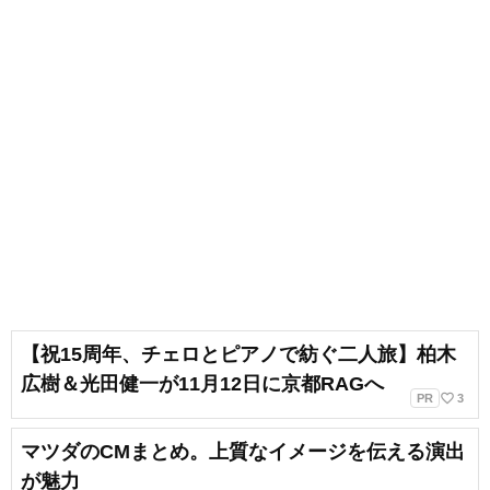
【祝15周年、チェロとピアノで紡ぐ二人旅】柏木
広樹＆光田健一が11月12日に京都RAGへ
favorite_border
PR
3
マツダのCMまとめ。上質なイメージを伝える演出
が魅力