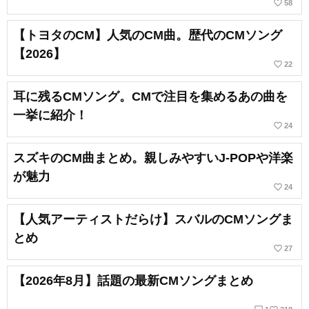
favorite_border
58
【トヨタのCM】人気のCM曲。歴代のCMソング
【2026】
favorite_border
22
耳に残るCMソング。CMで注目を集めるあの曲を
一挙に紹介！
favorite_border
24
スズキのCM曲まとめ。親しみやすいJ-POPや洋楽
が魅力
favorite_border
24
【人気アーティストだらけ】スバルのCMソングま
とめ
favorite_border
27
【2026年8月】話題の最新CMソングまとめ