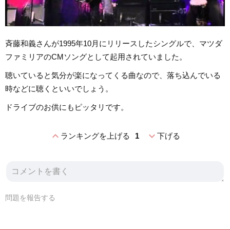
斉藤和義さんが1995年10月にリリースしたシングルで、マツダ
ファミリアのCMソングとして起用されていました。
聴いていると気分が楽になってくる曲なので、落ち込んでいる
時などに聴くといいでしょう。
ドライブのお供にもピッタリです。
expand_less
expand_more
ランキングを上げる
1
下げる
問題を報告する