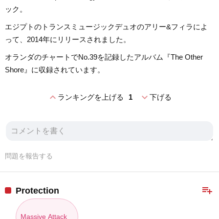
ック。
エジプトのトランスミュージックデュオのアリー&フィラによ
って、2014年にリリースされました。
オランダのチャートでNo.39を記録したアルバム『The Other
Shore』に収録されています。
expand_less
expand_more
ランキングを上げる
1
下げる
問題を報告する
playlist_add
Protection
Massive Attack