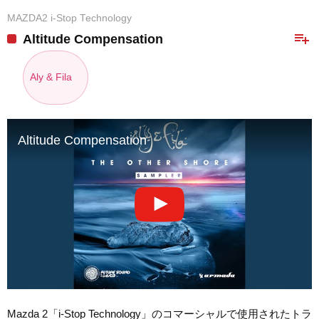
MAZDA2 i-Stop Technology
playlist_add
Altitude Compensation
Aly & Fila
Altitude Compensation
Mazda 2「i-Stop Technology」のコマーシャルで使用されたトラ