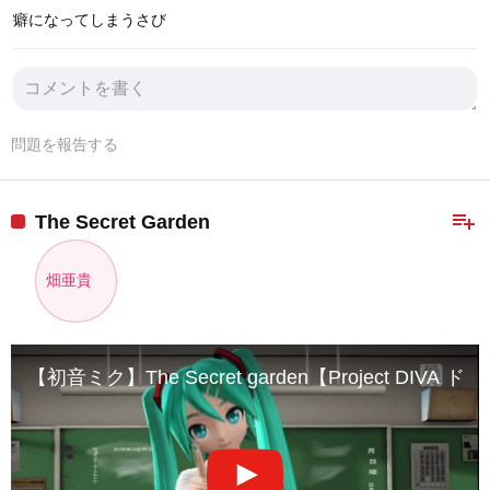
癖になってしまうさび
問題を報告する
playlist_add
The Secret Garden
畑亜貴
【初音ミク】The Secret garden【Project DIV