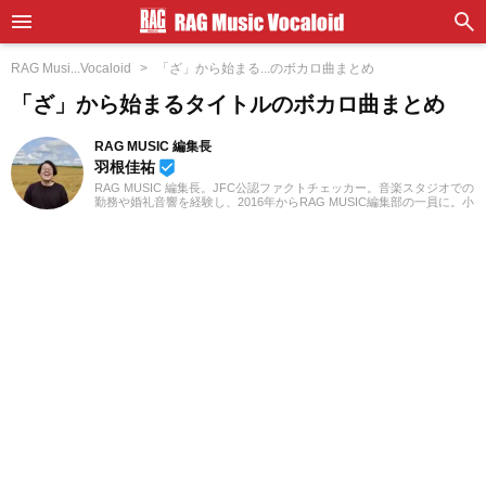
RAG Musi...Vocaloid
「ざ」から始まる...のボカロ曲まとめ
「ざ」から始まるタイトルのボカロ曲まとめ
RAG MUSIC 編集長
羽根佳祐
beenhere
RAG MUSIC 編集長。JFC公認ファクトチェッカー。音楽スタジオでの
勤務や婚礼音響を経験し、2016年からRAG MUSIC編集部の一員に。小
学校ではマーチング、中学校では吹奏楽でクラリネット、高校以降は
バンドでドラムと、さまざまな楽器を経験。各種楽曲紹介記事をはじ
め、各地の音楽フェスの紹介記事やライブレポートなど、自身の音楽
活動やこれまでの業務で培った経験を元に日々記事を制作していま
す。音楽は国内外のロックはもちろん、最近ではJ-POPも広く好んで
聴いています。