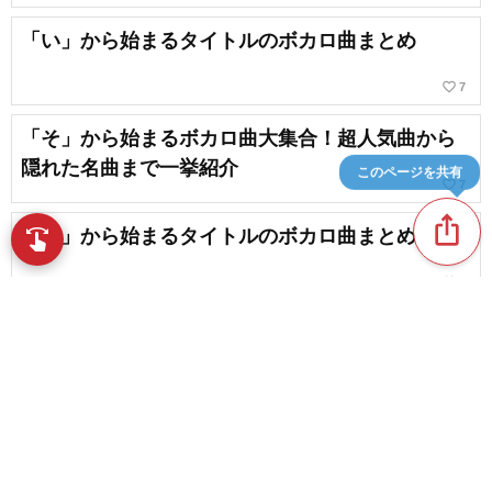
「い」から始まるタイトルのボカロ曲まとめ
favorite_border
7
「そ」から始まるボカロ曲大集合！超人気曲から
隠れた名曲まで一挙紹介
このページを共有
favorite_border
7
ios_share
「ら」から始まるタイトルのボカロ曲まとめ
swipe
指先で音楽をブラウズ
favorite_border
1
「の」から始まるタイトルのボカロ曲まとめ
favorite_border
5
content_copy
「り」から始まるボカロ曲まとめ
play_arrow
favorite_border
7