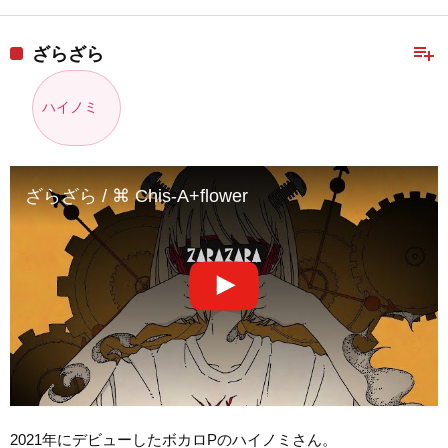
playlist_add
ざらざら
ハイノミ
ざらざら / ⌘ Chis-A+flower
2021年にデビューしたボカロPのハイノミさん。