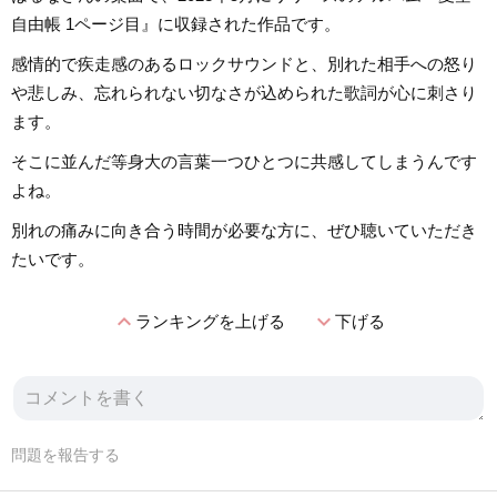
自由帳 1ページ目』に収録された作品です。
感情的で疾走感のあるロックサウンドと、別れた相手への怒り
や悲しみ、忘れられない切なさが込められた歌詞が心に刺さり
ます。
そこに並んだ等身大の言葉一つひとつに共感してしまうんです
よね。
別れの痛みに向き合う時間が必要な方に、ぜひ聴いていただき
たいです。
expand_less
expand_more
ランキングを上げる
下げる
問題を報告する