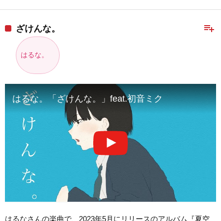
playlist_add
ざけんな。
はるな。
はるな。「ざけんな。」feat.初音ミク
はるなさんの楽曲で、2023年5月にリリースのアルバム『夏空