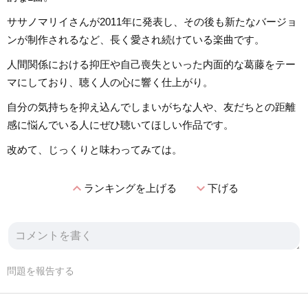
ササノマリイさんが2011年に発表し、その後も新たなバージョ
ンが制作されるなど、長く愛され続けている楽曲です。
人間関係における抑圧や自己喪失といった内面的な葛藤をテー
マにしており、聴く人の心に響く仕上がり。
自分の気持ちを抑え込んでしまいがちな人や、友だちとの距離
感に悩んでいる人にぜひ聴いてほしい作品です。
改めて、じっくりと味わってみては。
expand_less
expand_more
ランキングを上げる
下げる
問題を報告する