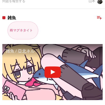
問題を報告する
山本
playlist_add
雑魚
柊マグネタイト
雑魚 / 亞北ネル