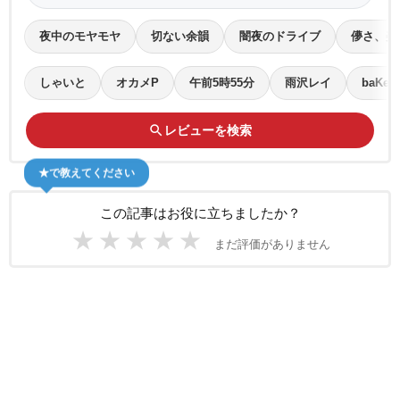
夜中のモヤモヤ
切ない余韻
闇夜のドライブ
儚さ、美
しゃいと
オカメP
午前5時55分
雨沢レイ
baKe
search
レビューを検索
★で教えてください
この記事はお役に立ちましたか？
★
★
★
★
★
まだ評価がありません