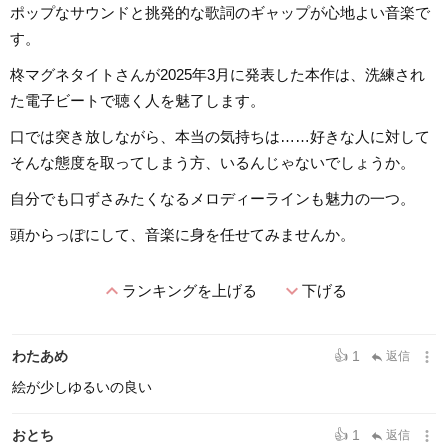
ポップなサウンドと挑発的な歌詞のギャップが心地よい音楽で
す。
柊マグネタイトさんが2025年3月に発表した本作は、洗練され
た電子ビートで聴く人を魅了します。
口では突き放しながら、本当の気持ちは……好きな人に対して
そんな態度を取ってしまう方、いるんじゃないでしょうか。
自分でも口ずさみたくなるメロディーラインも魅力の一つ。
頭からっぽにして、音楽に身を任せてみませんか。
expand_less
expand_more
ランキングを上げる
下げる
more_vert
わたあめ
👍 1
返信
reply
絵が少しゆるいの良い
more_vert
おとち
👍 1
返信
reply