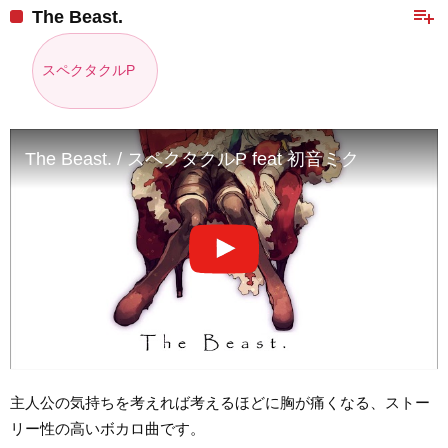
playlist_add
The Beast.
スペクタクルP
The Beast. / スペクタクルP feat 初音ミク
主人公の気持ちを考えれば考えるほどに胸が痛くなる、ストー
リー性の高いボカロ曲です。