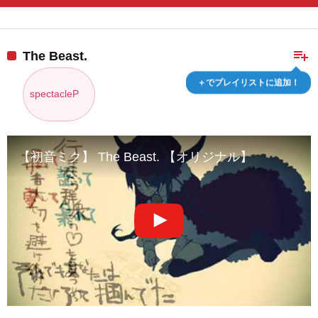
playlist_add
The Beast.
＋でプレイリストに追加！
spectacleP
【初音ミク】 The Beast. 【オリジナル】