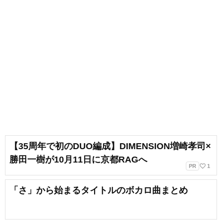
【35周年で初のDUO編成】DIMENSION増崎孝司×
勝田一樹が10月11日に京都RAGへ
favorite_border
PR
1
「さ」から始まるタイトルのボカロ曲まとめ