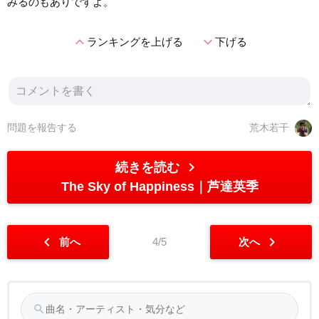
みるのもありですよ。
expand_less
expand_more
ランキングを上げる
下げる
問題を報告する
荒木若干
chevron_right
続きを読む
The Sky of Happiness
芦達英季
chevron_left
chevron_right
前へ
4/5
次へ
search