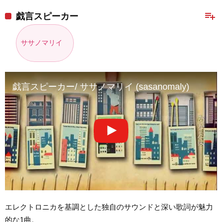
playlist_add
戯言スピーカー
ササノマリイ
戯言スピーカー/ ササノマリイ (sasanomaly)
エレクトロニカを基調とした独自のサウンドと深い歌詞が魅力
的な1曲。