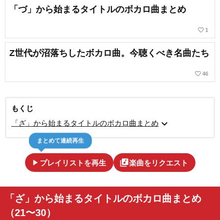
「づ」から始まるタイトルのボカロ曲まとめ
favorite_border
1
Z世代が沼落ちしたボカロ曲。今聴くべき名曲たち
favorite_border
46
もくじ
expand_more
「ざ」から始まるタイトルのボカロ曲まとめ
まとめて連続再生
play_arrow
library_music
プレイリストを再生
楽曲をリクエスト
「ざ」から始まるタイトルのボカロ曲まとめ
（21〜30）