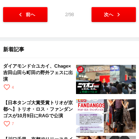
chevron_left
chevron_right
前へ
2/98
次へ
新着記事
ダイアモンド☆ユカイ、Chage×
吉田山田ら町田の野外フェスに出
演
favorite_border
4
【日本タンゴ大賞受賞トリオが京
都へ】トリオ・ロス・ファンダン
ゴスが10月9日にRAGで公演
favorite_border
7