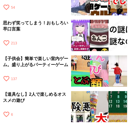
favorite_border
54
思わず笑ってしまう！おもしろい
早口言葉
favorite_border
213
【子供会】簡単で楽しい室内ゲー
ム。盛り上がるパーティーゲーム
favorite_border
137
【道具なし】2人で楽しめるオス
スメの遊び
favorite_border
6