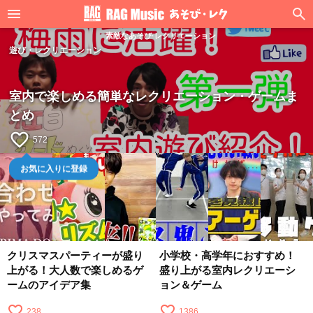
素敵なあそび·レクリエーション
遊び・レクリエーション
室内で楽しめる簡単なレクリエーション・ゲームま
とめ
favorite_border
572
お気に入りに登録
クリスマスパーティーが盛り
小学校・高学年におすすめ！
上がる！大人数で楽しめるゲ
盛り上がる室内レクリエーシ
ームのアイデア集
ョン＆ゲーム
favorite_border
favorite_border
238
1386