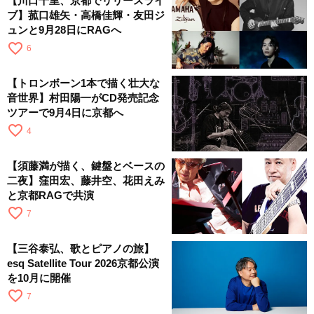
【川口千里、京都でリリースライ
ブ】菰口雄矢・高橋佳輝・友田ジ
ュンと9月28日にRAGへ
favorite_border
6
【トロンボーン1本で描く壮大な
音世界】村田陽一がCD発売記念
ツアーで9月4日に京都へ
favorite_border
4
【須藤満が描く、鍵盤とベースの
二夜】窪田宏、藤井空、花田えみ
と京都RAGで共演
favorite_border
7
【三谷泰弘、歌とピアノの旅】
esq Satellite Tour 2026京都公演
を10月に開催
favorite_border
7