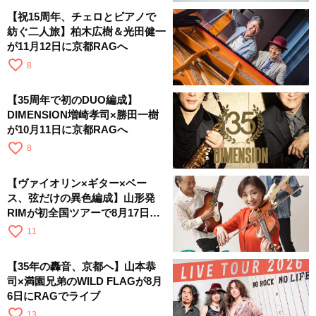
【祝15周年、チェロとピアノで
紡ぐ二人旅】柏木広樹＆光田健一
が11月12日に京都RAGへ
favorite_border
8
【35周年で初のDUO編成】
DIMENSION増崎孝司×勝田一樹
が10月11日に京都RAGへ
favorite_border
8
【ヴァイオリン×ギター×ベー
ス、弦だけの異色編成】山形発
RIMが初全国ツアーで8月17日に
RAGへ
favorite_border
11
【35年の轟音、京都へ】山本恭
司×満園兄弟のWILD FLAGが8月
6日にRAGでライブ
favorite_border
13