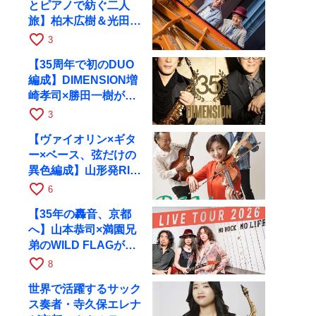
とピアノで紡ぐ二人
旅】柏木広樹＆光田健
一が11月12日に京都
favorite_border
3
RAGへ
【35周年で初のDUO
編成】DIMENSION増
崎孝司×勝田一樹が10
月11日に京都RAGへ
favorite_border
3
【ヴァイオリン×ギタ
ー×ベース、弦だけの
異色編成】山形発RIM
が初全国ツアーで8月
favorite_border
6
17日にRAGへ
【35年の轟音、京都
へ】山本恭司×満園兄
弟のWILD FLAGが8
月6日にRAGでライブ
favorite_border
8
世界で活躍するサック
ス奏者・寺久保エレナ