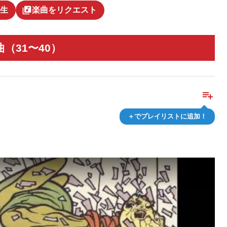
library_music
生
楽曲をリクエスト
（31〜40）
playlist_add
＋でプレイリストに追加！