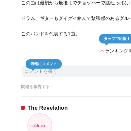
この曲は最初から最後までチョッパーで跳ねっぱな
ドラム、ギターもグイグイ絡んで緊張感のあるグル
このバンドを代表する1曲。
タップで応援！
expand_less
ランキング
気軽にコメント
問題を報告する
The Revelation
coldrain