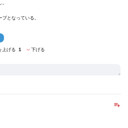
し。
ーブとなっている。
expand_more
を上げる
1
下げる
playlist_add