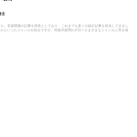
務士
から、音楽関連の記事を得意としており、これまでも多くの紹介記事を担当してきまし
タルといったジャンルが好みですが、邦楽洋楽問わず日々さまざまなジャンルに耳を傾
として活動を開始。Webライティング実務士を取得しており、またライティング以外に
育児をしており、パルクールやダンスなど習い事のフォローをしながら活動していま