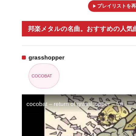
play_arrow
プレイリストを再
邦楽メタルの名曲。おすすめの人気曲
grasshopper
COCOBAT
cocobat – return of grasshopper – full