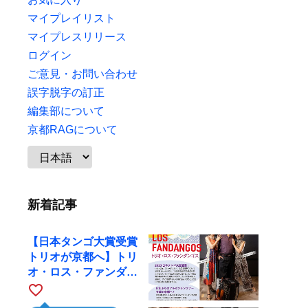
マイプレイリスト
マイプレスリリース
ログイン
ご意見・お問い合わせ
誤字脱字の訂正
編集部について
京都RAGについて
新着記事
【日本タンゴ大賞受賞
トリオが京都へ】トリ
オ・ロス・ファンダン
ゴスが10月9日にRAG
favorite_border
で公演