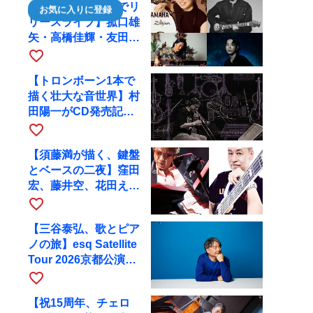
【川口千里、京都でリ
お気に入りに登録
リースライブ】菰口雄
矢・高橋佳輝・友田ジ
ュンと9月28日にRAG
favorite_border
へ
【トロンボーン1本で
描く壮大な音世界】村
田陽一がCD発売記念
ツアーで9月4日に京
favorite_border
都へ
【須藤満が描く、鍵盤
とベースの二夜】窪田
宏、藤井空、花田えみ
と京都RAGで共演
favorite_border
【三谷泰弘、歌とピア
ノの旅】esq Satellite
Tour 2026京都公演を
10月に開催
favorite_border
【祝15周年、チェロ