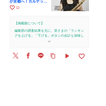
が京都へ！カルテッ
ト・ツアー京都公演を
favorite_border
12
10月28日に開催
【掲載順について】
編集部の調査結果を元に、皆さまの「ランキン
グを上げる」「下げる」ボタンの合計も加味し
て決まります。
keyboard_arrow_down
【更新履歴】
play_arrow
favorite_border
content_copy
2026/5/4：1本のレビューを追加・更新。
2025/8/14：1本のレビューを追加・更新。
2025/7/15：1本のレビューを追加・更新。
2025/6/10：1本のレビューを追加・更新。
2025/6/3：1本のレビューを追加・更新。
2025/5/16：1本のレビューを追加・更新。
2025/4/25：1本のレビューを追加・更新。
2025/4/8：2本のレビューを追加・更新。
2025/3/19：2本のレビューを追加・更新。
2025/3/18：3本のレビューを追加・更新。
2024/12/18：1本のレビューを追加・更新。