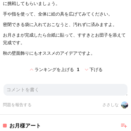
に挑戦してもらいましょう。
手や指を使って、全体に絵の具を広げてみてください。
密閉できる袋に入れておこなうと、汚れずに済みますよ。
お月さまが完成したら台紙に貼って、すすきとお団子を添えて
完成です。
秋の壁面飾りにもオススメのアイデアですよ。
expand_less
expand_more
ランキングを上げる
1
下げる
問題を報告する
ささしな
playlist_add
お月様アート