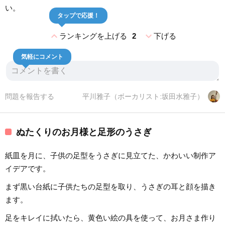
い。
タップで応援！
expand_less
expand_more
ランキングを上げる
2
下げる
気軽にコメント
問題を報告する
平川雅子（ボーカリスト:坂田水雅子）
ぬたくりのお月様と足形のうさぎ
紙皿を月に、子供の足型をうさぎに見立てた、かわいい制作ア
イデアです。
まず黒い台紙に子供たちの足型を取り、うさぎの耳と顔を描き
ます。
足をキレイに拭いたら、黄色い絵の具を使って、お月さま作り