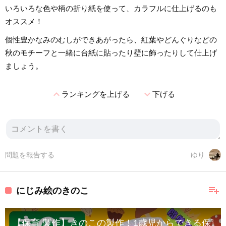
いろいろな色や柄の折り紙を使って、カラフルに仕上げるのも
オススメ！
個性豊かなみのむしができあがったら、紅葉やどんぐりなどの
秋のモチーフと一緒に台紙に貼ったり壁に飾ったりして仕上げ
ましょう。
expand_less
expand_more
ランキングを上げる
下げる
問題を報告する
ゆり
playlist_add
にじみ絵のきのこ
【保育 製作】きのこの製作！1歳児からできる保育