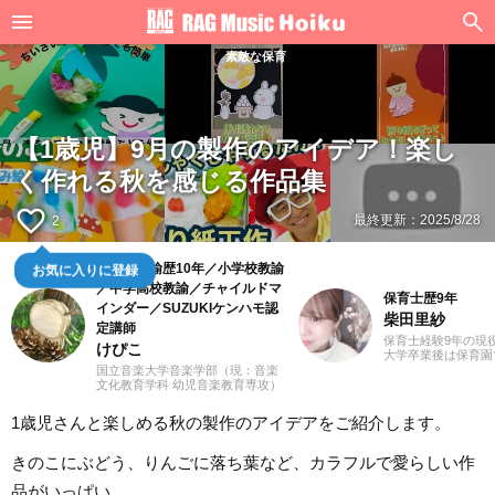
素敵な保育
【1歳児】9月の製作のアイデア！楽し
く作れる秋を感じる作品集
favorite_border
最終更新：
2025/8/28
2
幼稚園教諭歴10年／小学校教諭
お気に入りに登録
／中学高校教諭／チャイルドマ
保育士歴9年
インダー／SUZUKIケンハモ認
柴田里紗
定講師
保育士経験9年の現
けぴこ
大学卒業後は保育園
た。ピアノを弾きな
国立音楽大学音楽学部（現：音楽
遊びなどを通して子
文化教育学科 幼児音楽教育専攻）
く過ごした経験は宝
卒業。小学校時代は、ゲーム研究
は3人の子どもを育
家の草場純先生が担任でした。大
1歳児さんと楽しめる秋の製作のアイデアをご紹介します。
後デイサービスにて
学卒業後は幼稚園教諭として10年
関わり、一人ひとり
間、学童保育指導員として7年間勤
達支援を行っていま
務した後、シンガポールのインタ
きのこにぶどう、りんごに落ち葉など、カラフルで愛らしい作
して、母として、さ
ーナショナルスクールで音楽教諭
を活かしながら、文
として赴任。音楽教育だけでな
品がいっぱい。