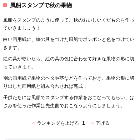
風船スタンプで秋の果物
風船をスタンプのように使って、秋のおいしいくだものを作っ
ていきましょう！
白い画用紙に、絵の具をつけた風船でポンポンと色をつけてい
きます。
絵の具が乾いたら、絵の具の色に合わせて好きな果物の形に切
っていきます。
別の画用紙で果物のヘタや茎などを作っておき、果物の形に切
り出した画用紙と組み合わせれば完成！
子供たちには風船でスタンプする作業をおこなってもらい、は
さみを使った作業は先生側でおこなうようにしましょう。
expand_less
expand_more
ランキングを上げる
1
下げる