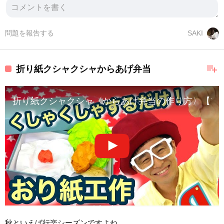
問題を報告する
SAKI
playlist_add
折り紙クシャクシャからあげ弁当
折り紙クシャクシャ〈からあげ弁当の作り方〉【簡
秋といえば行楽シーズンですよね。