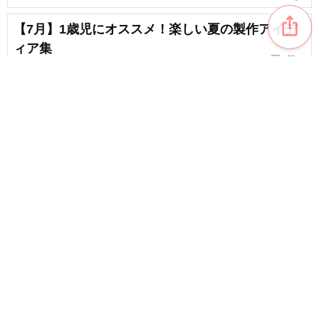
ios_share
【7月】1歳児にオススメ！楽しい夏の製作アイデ
ィア集
chat_bubble_outline
favorite_border
1
5
【保育】5歳児さん向け！秋の製作アイデア
favorite_border
4
content_copy
【3歳児製作】秋に楽しみたいアイデア特集!季節
のモチーフを取り入れよう
favorite_border
favorite_border
2
【3歳児】9月にぴったり！秋の自然を楽しむ製作
のアイデア集
favorite_border
4
2歳児さんが楽しい！8月に作れる製作のアイデア
集
favorite_border
4