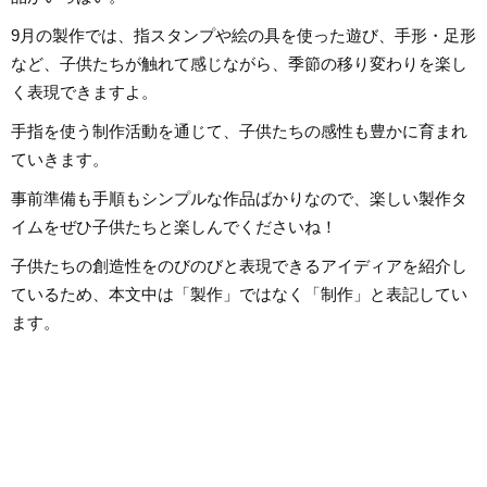
いを表現し伝えてい
く、日本文化や伝承遊び、レクリ
ます。
エーションなども伝える活動をお
9月の製作では、指スタンプや絵の具を使った遊び、手形・足形
こない、多くの子供たちと関わっ
てきました。その後、小学館にて
など、子供たちが触れて感じながら、季節の移り変わりを楽し
フリーランスライター、企画、編
集の仕事を通して楽しい大人との
く表現できますよ。
出会いもへて、伝えることの楽し
さを経験。教育現場で培った視点
と編集者としての経験を活かし、
手指を使う制作活動を通じて、子供たちの感性も豊かに育まれ
インプットとアウトプットを大切
に音楽や子供に関わる分野を中心
ていきます。
に実践に役立つ情報をお届けしま
す。趣味は楽器、歌、手作り、お
もちゃ、お絵描き、伝承あそび、
事前準備も手順もシンプルな作品ばかりなので、楽しい製作タ
アウトドア、本、工作、クラフ
ト。特技はコマ技。
イムをぜひ子供たちと楽しんでくださいね！
子供たちの創造性をのびのびと表現できるアイディアを紹介し
ているため、本文中は「製作」ではなく「制作」と表記してい
ます。