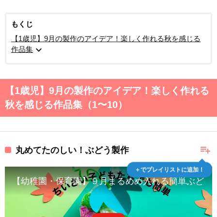
もくじ
【1歳児】9月の製作のアイデア！楽しく作れる秋を感じる
expand_more
作品集
【1歳児】9月の製作のアイデア！楽しく作れる
秋を感じる作品集（1〜10）
playlist_add
丸めてたのしい！ぶどう製作
＋でプレイリストに追加！
【幼稚園・保育園】９月まるめめ入れる簡単ぶどう