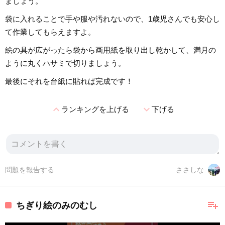
ましょう。
袋に入れることで手や服や汚れないので、1歳児さんでも安心し
て作業してもらえますよ。
絵の具が広がったら袋から画用紙を取り出し乾かして、満月の
ように丸くハサミで切りましょう。
最後にそれを台紙に貼れば完成です！
expand_less
expand_more
ランキングを上げる
下げる
問題を報告する
ささしな
playlist_add
ちぎり絵のみのむし