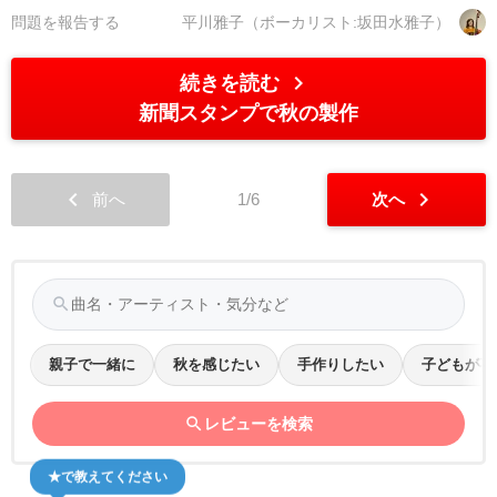
問題を報告する
平川雅子（ボーカリスト:坂田水雅子）
chevron_right
続きを読む
新聞スタンプで秋の製作
chevron_left
chevron_right
前へ
1/6
次へ
search
親子で一緒に
秋を感じたい
手作りしたい
子どもが喜
search
レビューを検索
★で教えてください