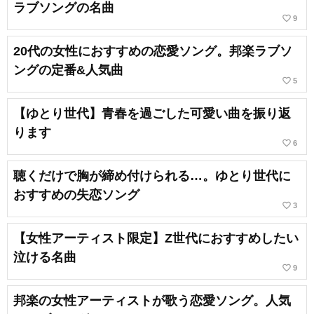
ラブソングの名曲
favorite_border
9
20代の女性におすすめの恋愛ソング。邦楽ラブソ
ングの定番&人気曲
favorite_border
5
【ゆとり世代】青春を過ごした可愛い曲を振り返
ります
favorite_border
6
聴くだけで胸が締め付けられる…。ゆとり世代に
おすすめの失恋ソング
favorite_border
3
【女性アーティスト限定】Z世代におすすめしたい
泣ける名曲
favorite_border
9
邦楽の女性アーティストが歌う恋愛ソング。人気