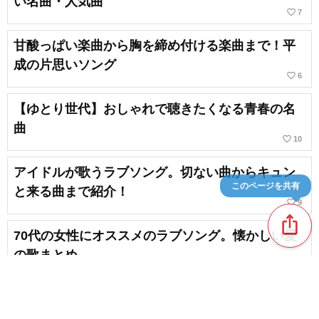
い名曲・人気曲
favorite_border
7
甘酸っぱい楽曲から胸を締め付ける楽曲まで！平
成の片思いソング
favorite_border
6
【ゆとり世代】おしゃれで聴きたくなる青春の名
曲
favorite_border
10
アイドルが歌うラブソング。切ない曲からキュン
このページを共有
と来る曲まで紹介！
favorite_border
9
ios_share
70代の女性にオススメのラブソング。懐かしい愛
の歌まとめ
favorite_border
6