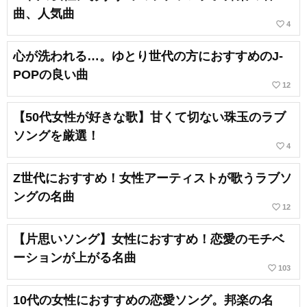
曲、人気曲
favorite_border
4
心が洗われる…。ゆとり世代の方におすすめのJ-
POPの良い曲
favorite_border
12
【50代女性が好きな歌】甘くて切ない珠玉のラブ
ソングを厳選！
favorite_border
4
Z世代におすすめ！女性アーティストが歌うラブソ
ングの名曲
favorite_border
12
【片思いソング】女性におすすめ！恋愛のモチベ
ーションが上がる名曲
favorite_border
103
10代の女性におすすめの恋愛ソング。邦楽の名