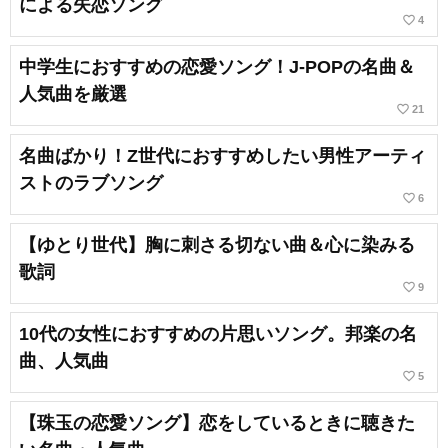
による失恋ソング
favorite_border
4
中学生におすすめの恋愛ソング！J-POPの名曲＆
人気曲を厳選
favorite_border
21
名曲ばかり！Z世代におすすめしたい男性アーティ
ストのラブソング
favorite_border
6
【ゆとり世代】胸に刺さる切ない曲＆心に染みる
歌詞
favorite_border
9
10代の女性におすすめの片思いソング。邦楽の名
曲、人気曲
favorite_border
5
【珠玉の恋愛ソング】恋をしているときに聴きた