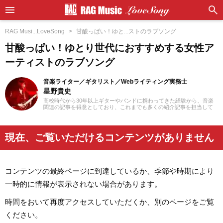
RAG Musi...LoveSong
甘酸っぱい！ゆと...ストのラブソング
甘酸っぱい！ゆとり世代におすすめする女性ア
ーティストのラブソング
音楽ライター／ギタリスト／Webライティング実務士
星野貴史
高校時代から30年以上ギターやバンドに携わってきた経験から、音楽
関連の記事を得意としており、これまでも多くの紹介記事を担当して
きました。ギターを弾き始めたころからハードロックやヘヴィメタル
といったジャンルが好みですが、邦楽洋楽問わず日々さまざまなジャ
ンルに耳を傾けるようにしています。2018年からフリーランスライタ
ーとして活動を開始。Webライティング実務士を取得しており、また
現在、ご覧いただけるコンテンツがありません
ライティング以外にも動画編集を勉強しています。プライベートでは
小学生の育児をしており、パルクールやダンスなど習い事のフォロー
をしながら活動しています。
コンテンツの最終ページに到達しているか、季節や時期により
一時的に情報が表示されない場合があります。
時間をおいて再度アクセスしていただくか、別のページをご覧
ください。