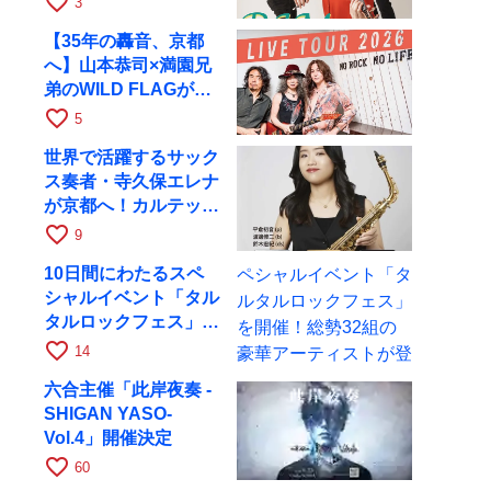
favorite_border
3
17日にRAGへ
【35年の轟音、京都
へ】山本恭司×満園兄
弟のWILD FLAGが8
月6日にRAGでライブ
favorite_border
5
世界で活躍するサック
ス奏者・寺久保エレナ
が京都へ！カルテッ
ト・ツアー京都公演を
favorite_border
9
10月28日に開催
10日間にわたるスペ
シャルイベント「タル
タルロックフェス」を
開催！総勢32組の豪
favorite_border
14
華アーティストが登場
六合主催「此岸夜奏 -
SHIGAN YASO-
Vol.4」開催決定
favorite_border
60