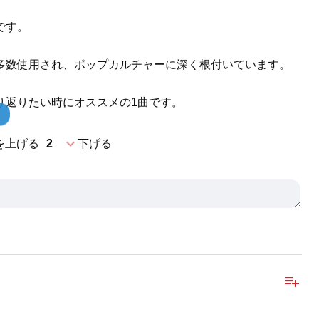
です。
多数使用され、ポップカルチャーに深く根付いています。
り返りたい時にオススメの1曲です。
expand_more
を上げる
2
下げる
playlist_add