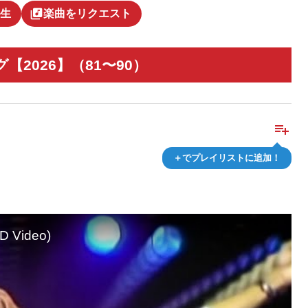
library_music
生
楽曲をリクエスト
2026】（81〜90）
playlist_add
＋でプレイリストに追加！
HD Video)