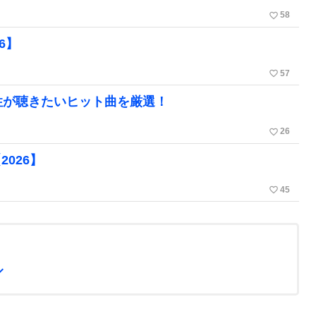
favorite_border
58
6】
favorite_border
57
性が聴きたいヒット曲を厳選！
favorite_border
26
026】
favorite_border
45
d_more