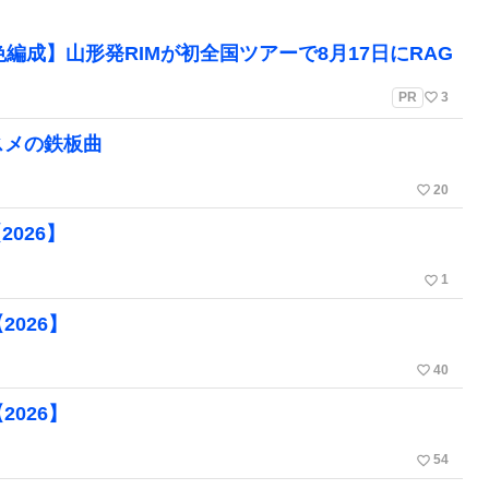
編成】山形発RIMが初全国ツアーで8月17日にRAG
favorite_border
PR
3
スメの鉄板曲
favorite_border
20
026】
favorite_border
1
026】
favorite_border
40
026】
favorite_border
54