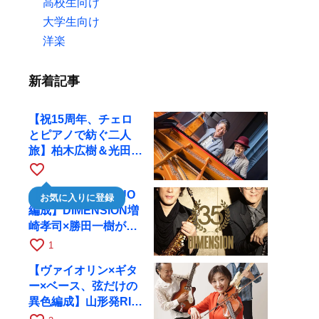
高校生向け
大学生向け
洋楽
新着記事
【祝15周年、チェロ
とピアノで紡ぐ二人
旅】柏木広樹＆光田健
一が11月12日に京都
favorite_border
RAGへ
【35周年で初のDUO
お気に入りに登録
編成】DIMENSION増
崎孝司×勝田一樹が10
月11日に京都RAGへ
favorite_border
1
【ヴァイオリン×ギタ
ー×ベース、弦だけの
異色編成】山形発RIM
が初全国ツアーで8月