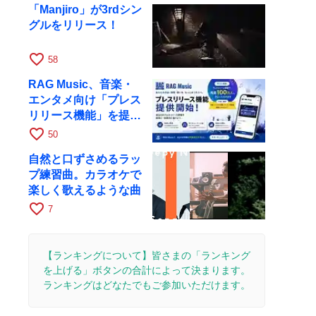
「Manjiro」が3rdシン
グルをリリース！
favorite_border
58
RAG Music、音楽・
エンタメ向け「プレス
リリース機能」を提供
開始
favorite_border
50
自然と口ずさめるラッ
プ練習曲。カラオケで
楽しく歌えるような曲
favorite_border
7
【ランキングについて】皆さまの「ランキング
を上げる」ボタンの合計によって決まります。
ランキングはどなたでもご参加いただけます。