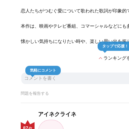
恋人たちがつむぐ愛について歌われた歌詞が印象的
本作は、映画やテレビ番組、コマーシャルなどにも
懐かしい気持ちになりたい時や、楽しい思い出を振
タップで応援！
expand_less
ランキング
気軽にコメント
問題を報告する
アイネクライネ
87
位