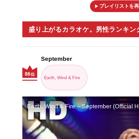
play_arrow
プレイリストを再
盛り上がるカラオケ。男性ランキング【
September
86
位
Earth, Wind & Fire
Earth, Wind & Fire – September (Official 