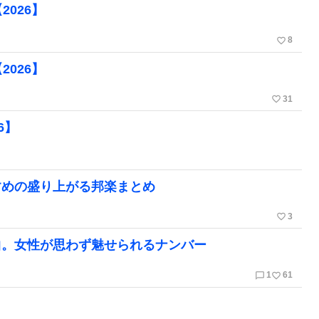
026】
favorite_border
8
026】
favorite_border
31
6】
すめの盛り上がる邦楽まとめ
favorite_border
3
曲。女性が思わず魅せられるナンバー
chat_bubble_outline
favorite_border
1
61