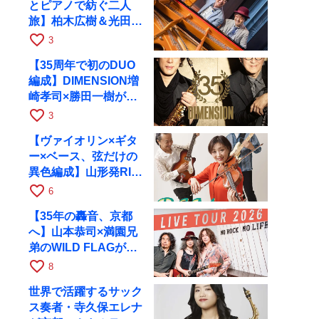
とピアノで紡ぐ二人
旅】柏木広樹＆光田健
一が11月12日に京都
favorite_border
3
RAGへ
【35周年で初のDUO
編成】DIMENSION増
崎孝司×勝田一樹が10
月11日に京都RAGへ
favorite_border
3
【ヴァイオリン×ギタ
ー×ベース、弦だけの
異色編成】山形発RIM
が初全国ツアーで8月
favorite_border
6
17日にRAGへ
【35年の轟音、京都
へ】山本恭司×満園兄
弟のWILD FLAGが8
月6日にRAGでライブ
favorite_border
8
世界で活躍するサック
ス奏者・寺久保エレナ