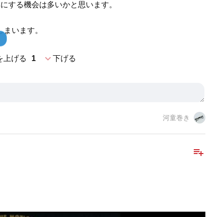
耳にする機会は多いかと思います。
しまいます。
expand_more
を上げる
1
下げる
河童巻き
playlist_add