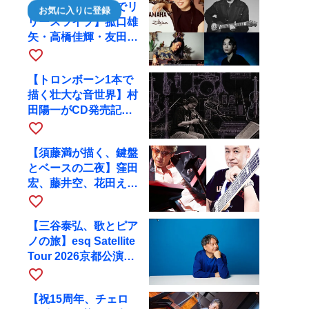
【川口千里、京都でリ
お気に入りに登録
リースライブ】菰口雄
矢・高橋佳輝・友田ジ
ュンと9月28日にRAG
favorite_border
へ
【トロンボーン1本で
描く壮大な音世界】村
田陽一がCD発売記念
ツアーで9月4日に京
favorite_border
都へ
【須藤満が描く、鍵盤
とベースの二夜】窪田
宏、藤井空、花田えみ
と京都RAGで共演
favorite_border
【三谷泰弘、歌とピア
ノの旅】esq Satellite
Tour 2026京都公演を
10月に開催
favorite_border
【祝15周年、チェロ