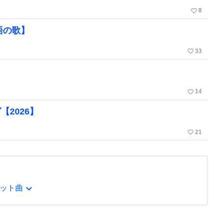
favorite_border
8
語の歌】
favorite_border
33
favorite_border
14
2026】
favorite_border
21
expand_more
ット曲