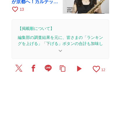
が京都へ！カルテッ
ト・ツアー京都公演を
favorite_border
13
10月28日に開催
【掲載順について】
編集部の調査結果を元に、皆さまの「ランキン
グを上げる」「下げる」ボタンの合計も加味し
て決まります。
keyboard_arrow_down
【更新履歴】
play_arrow
favorite_border
content_copy
2024/1/5：1本のレビューを追加・更新。
12
2020/5/10：記事全体をアップデートしました。
2020/5/9：20本のレビューを追加・更新。
2018/7/5：記事全体をアップデートしました。
2018/6/24：23本のレビューを追加・更新。
2017/4/1：記事を公開しました。