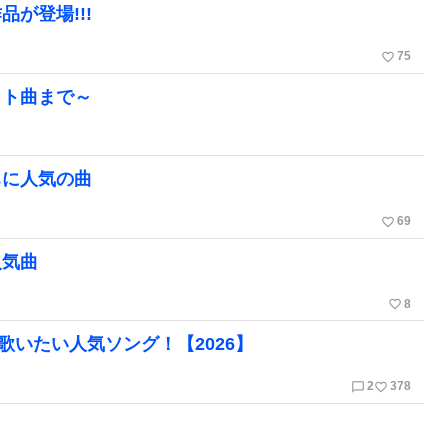
が登場!!!
favorite_border
75
ット曲まで～
ちに人気の曲
favorite_border
69
人気曲
favorite_border
8
いたい人気ソング！【2026】
chat_bubble_outline
favorite_border
2
378