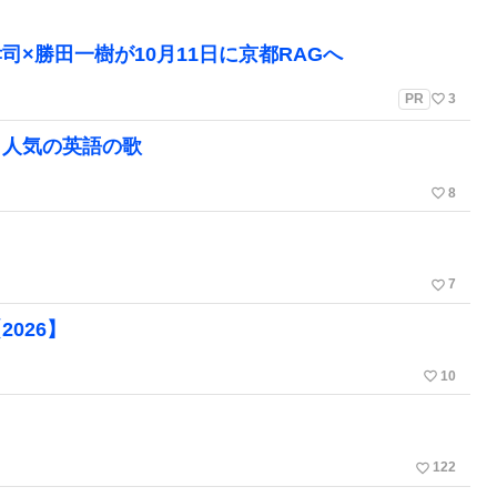
孝司×勝田一樹が10月11日に京都RAGへ
favorite_border
PR
3
！人気の英語の歌
favorite_border
8
favorite_border
7
026】
favorite_border
10
favorite_border
122