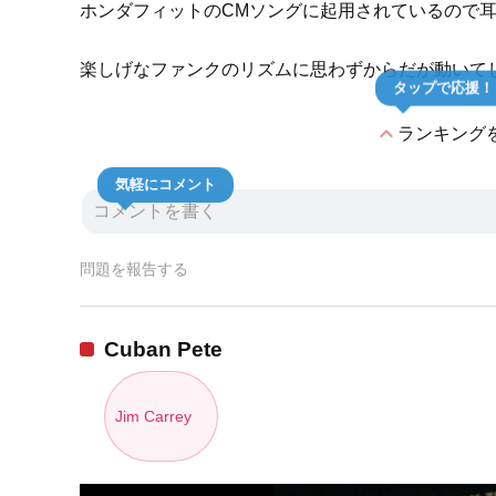
ホンダフィットのCMソングに起用されているので
楽しげなファンクのリズムに思わずからだが動いて
タップで応援！
expand_less
ランキング
気軽にコメント
問題を報告する
Cuban Pete
Jim Carrey