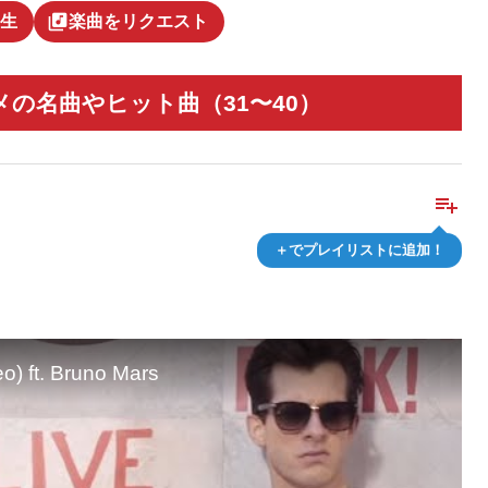
library_music
生
楽曲をリクエスト
の名曲やヒット曲（31〜40）
playlist_add
＋でプレイリストに追加！
o) ft. Bruno Mars