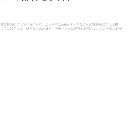
音楽雑誌やディスクガイド本、ムック本にwebメディアなどへの寄稿を18年以上担
しては35年以上「好きなものが好き」をモットーに好奇心を忘れないことを常に心が
ストという立ち位置でした。演奏経験のある楽器はベース、ギター、ピアノ。40代半