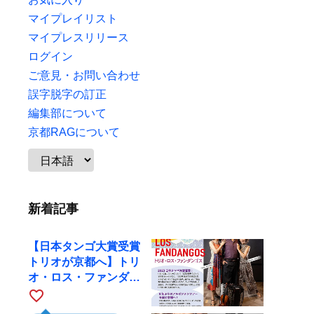
マイプレイリスト
マイプレスリリース
ログイン
ご意見・お問い合わせ
誤字脱字の訂正
編集部について
京都RAGについて
新着記事
【日本タンゴ大賞受賞
トリオが京都へ】トリ
オ・ロス・ファンダン
ゴスが10月9日にRAG
favorite_border
で公演