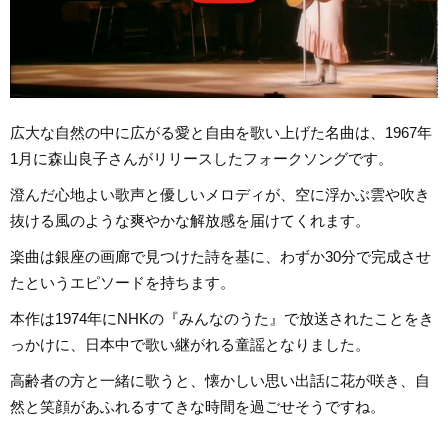
広大な自然の中に広がる愛と自由を歌い上げた名曲は、1967年
1月に森山良子さんがリリースしたフォークソングです。
澄んだ心地よい歌声と優しいメロディが、空に浮かぶ雲や吹き
抜ける風のような爽やかな解放感を届けてくれます。
楽曲は銀座の画廊で見つけた詩を基に、わずか30分で完成させ
たというエピソードを持ちます。
本作は1974年にNHKの『みんなのうた』で放送されたことをき
っかけに、日本中で歌い継がれる童謡となりました。
高齢者の方と一緒に歌うと、懐かしい思い出話に花が咲き、自
然と笑顔があふれるすてきな時間を過ごせそうですね。