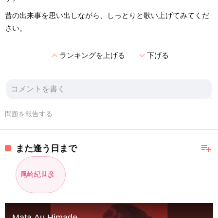
昔の出来事を思い出しながら、しっとりと歌い上げてみてくだ
さい。
expand_less
expand_more
ランキングを上げる
下げる
問題を報告する
playlist_add
また逢う日まで
尾崎紀世彦
Mata Au Himade