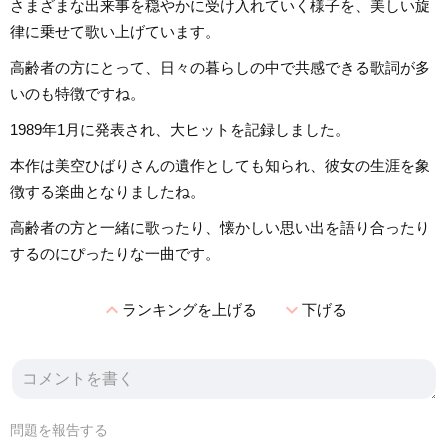
さまざまな出来事を穏やかに受け入れていく様子を、美しい旋
律に乗せて歌い上げています。
高齢者の方にとって、日々の暮らしの中で共感できる歌詞が多
いのも特徴ですね。
1989年1月に発表され、大ヒットを記録しました。
本作は美空ひばりさんの遺作としても知られ、彼女の生涯を象
徴する楽曲となりましたね。
高齢者の方と一緒に歌ったり、懐かしい思い出を語り合ったり
するのにぴったりな一曲です。
expand_less
expand_more
ランキングを上げる
下げる
問題を報告する