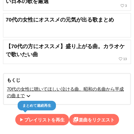
い日本の歌を厳選
favorite_border
3
70代の女性にオススメの元気が出る歌まとめ
【70代の方にオススメ】盛り上がる曲。カラオケ
で歌いたい曲
favorite_border
13
もくじ
70代の女性に聴いてほしい泣ける曲。昭和の名曲から平成
expand_more
の曲まで
まとめて連続再生
play_arrow
library_music
プレイリストを再生
楽曲をリクエスト