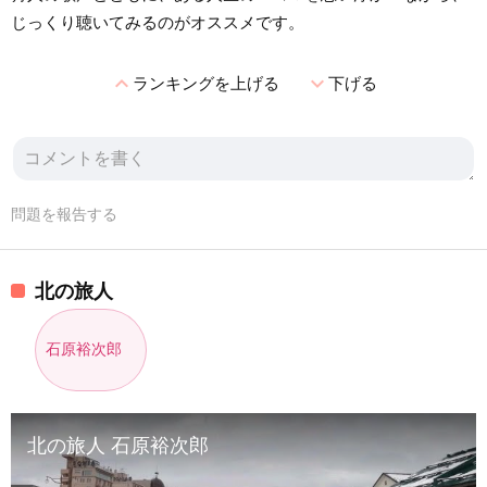
じっくり聴いてみるのがオススメです。
expand_less
expand_more
ランキングを上げる
下げる
問題を報告する
北の旅人
石原裕次郎
北の旅人 石原裕次郎