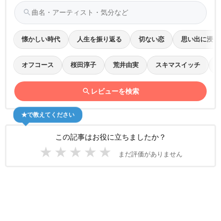
search
懐かしい時代
人生を振り返る
切ない恋
思い出に浸る
オフコース
桜田淳子
荒井由実
スキマスイッチ
search
レビューを検索
★で教えてください
この記事はお役に立ちましたか？
★
★
★
★
★
まだ評価がありません