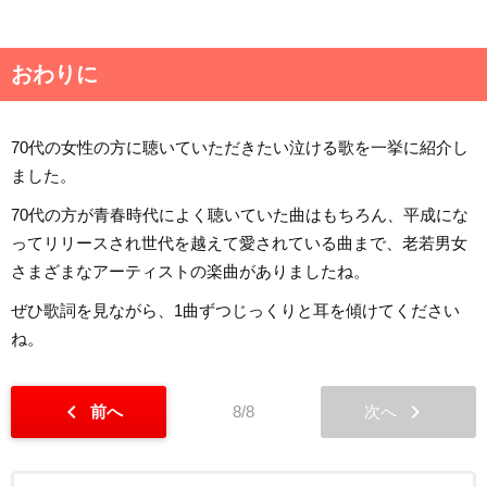
おわりに
70代の女性の方に聴いていただきたい泣ける歌を一挙に紹介し
ました。
70代の方が青春時代によく聴いていた曲はもちろん、平成にな
ってリリースされ世代を越えて愛されている曲まで、老若男女
さまざまなアーティストの楽曲がありましたね。
ぜひ歌詞を見ながら、1曲ずつじっくりと耳を傾けてください
ね。
chevron_left
chevron_right
前へ
8/8
次へ