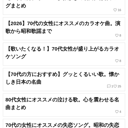
グまとめ
favorite_border
16
【2026】70代の女性にオススメのカラオケ曲。演
歌から昭和歌謡まで
favorite_border
8
【歌いたくなる！】70代女性が盛り上がるカラオ
ケソング
favorite_border
8
【70代の方におすすめ】グッとくるいい歌。懐か
しき日本の名曲
chat_bubble_outline
favorite_border
1
25
80代女性にオススメの泣ける歌。心を震わせる名
曲まとめ
favorite_border
4
70代の女性にオススメの失恋ソング。昭和の失恋