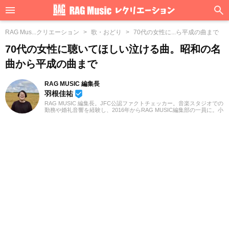
RAG Mus...クリエーション
歌・おどり
70代の女性に...ら平成の曲まで
70代の女性に聴いてほしい泣ける曲。昭和の名
曲から平成の曲まで
RAG MUSIC 編集長
羽根佳祐
beenhere
RAG MUSIC 編集長。JFC公認ファクトチェッカー。音楽スタジオでの
勤務や婚礼音響を経験し、2016年からRAG MUSIC編集部の一員に。小
学校ではマーチング、中学校では吹奏楽でクラリネット、高校以降は
バンドでドラムと、さまざまな楽器を経験。各種楽曲紹介記事をはじ
め、各地の音楽フェスの紹介記事やライブレポートなど、自身の音楽
活動やこれまでの業務で培った経験を元に日々記事を制作していま
す。音楽は国内外のロックはもちろん、最近ではJ-POPも広く好んで
聴いています。