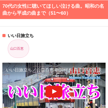
70代の女性に聴いてほしい泣ける曲。昭和の名
曲から平成の曲まで（51〜60）
いい日旅立ち
山口百恵
いい日旅立ち／山口百恵 歌詞付き 高音質CD音源