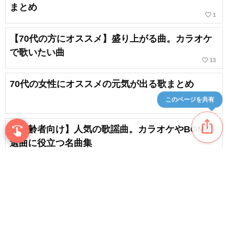
まとめ
favorite_border
1
【70代の方にオススメ】盛り上がる曲。カラオケ
で歌いたい曲
favorite_border
13
70代の女性にオススメの元気が出る歌まとめ
このページを共有
ios_share
【高齢者向け】人気の歌謡曲。カラオケやBGMの
swipe
指先で音楽をブラウズ
選曲に役立つ名曲集
favorite_border
2
【70代の方向け】オススメの応援ソング。元気を
もらえる歌まとめ
content_copy
70代の方におすすめ！寒い冬に聴きたい＆歌いた