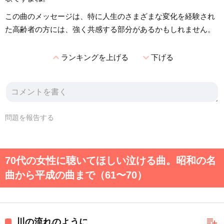
この曲のメッセージは、特に人生のさまざまな変化を経験され
た高齢者の方には、強く共感する部分があるかもしれません。
expand_less
expand_more
ランキングを上げる
下げる
問題を報告する
70代の女性に聴いてほしい泣ける曲。昭和の名
曲から平成の曲まで（61〜70）
playlist_add
川の流れのように