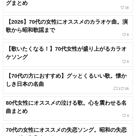
グまとめ
favorite_border
16
【2026】70代の女性にオススメのカラオケ曲。演
歌から昭和歌謡まで
favorite_border
8
【歌いたくなる！】70代女性が盛り上がるカラオ
ケソング
favorite_border
8
【70代の方におすすめ】グッとくるいい歌。懐か
しき日本の名曲
chat_bubble_outline
favorite_border
1
25
80代女性にオススメの泣ける歌。心を震わせる名
曲まとめ
favorite_border
4
70代の女性にオススメの失恋ソング。昭和の失恋