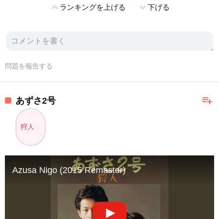
expand_less
expand_more
ランキングを上げる
下げる
問題を報告する
playlist_add
あずさ2号
狩人
Azusa Nigo (2015 Remaster)