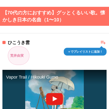
【70代の方におすすめ】グッとくるいい歌。懐
かしき日本の名曲（1〜10）
playlist_add
ひこうき雲
＋でプレイリストに追加！
荒井由実
Vapor Trail / Hikouki Gumo