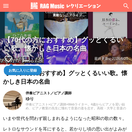
素敵なシニアライフ
【70代の方におすすめ】グッとくるい
い歌。懐かしき日本の名曲
favorite_border
chat_bubble_outline
最終更新：
2026/6/20
25
1
お気に入りに登録
【70代の方におすすめ】グッとくるいい歌。懐
かしき日本の名曲
伴奏ピアニスト／ピアノ講師
ゆり
伴奏ピアニスト×ピアノ講師×Webライター。4歳からピアノを習い始
め、ピアノ教室の先生に憧れて音楽の道を志す。高校・大学と音楽の
専門課程に進み、器楽や歌の伴奏のおもしろさに目覚める。現在、ピ
アノを教える傍ら、地元愛知を中心にフルート・声楽・合唱等の伴奏
いまや世代を問わず親しまれるようになった昭和の歌の数々。
者として活動している。レッスンを通して生徒たちから流行の曲を教
わることも多く、邦楽・洋楽・CM曲など、ジャンルを問わずなんでも
ピアノで弾いてみるのが趣味。2021年より、Webライターとしての活
レトロなサウンドを耳にすると、若かりし頃の思い出がよみが
動もスタート。音楽をはじめさまざまなジャンルの執筆にあたってい