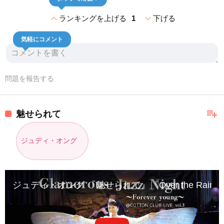
expand_less
expand_more
ランキングを上げる
1
下げる
気軽にコメント
問題を報告する
playlist_add
魅せられて
ジュディ・オング
ジュディ・オング 『魅せられて』『Over the Rain