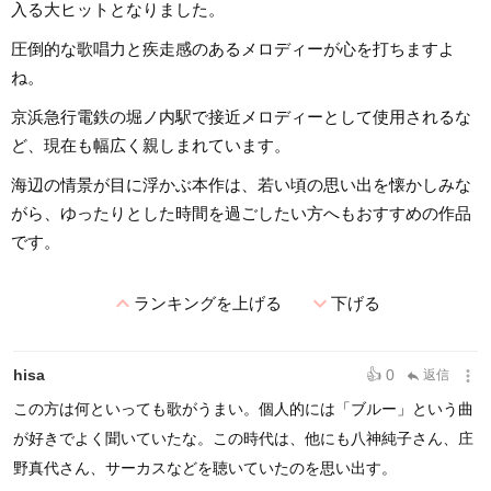
入る大ヒットとなりました。
圧倒的な歌唱力と疾走感のあるメロディーが心を打ちますよ
ね。
京浜急行電鉄の堀ノ内駅で接近メロディーとして使用されるな
ど、現在も幅広く親しまれています。
海辺の情景が目に浮かぶ本作は、若い頃の思い出を懐かしみな
がら、ゆったりとした時間を過ごしたい方へもおすすめの作品
です。
expand_less
expand_more
ランキングを上げる
下げる
more_vert
hisa
👍 0
返信
reply
この方は何といっても歌がうまい。個人的には「ブルー」という曲
が好きでよく聞いていたな。この時代は、他にも八神純子さん、庄
野真代さん、サーカスなどを聴いていたのを思い出す。