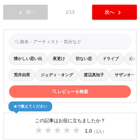
chevron_left
chevron_right
前へ
1/13
次へ
search
懐かしい思い出
夜更け
切ない恋
ドライブ
心が
荒井由実
ジュディ・オング
渡辺真知子
サザンオール
search
レビューを検索
★で教えてください
この記事はお役に立ちましたか？
★
★
★
★
★
1.0
（1人）