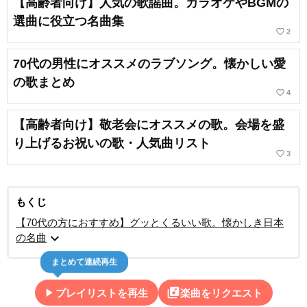
【高齢者向け】人気の歌謡曲。カラオケやBGMの
選曲に役立つ名曲集
favorite_border
2
70代の男性にオススメのラブソング。懐かしい愛
の歌まとめ
favorite_border
4
【高齢者向け】敬老会にオススメの歌。会場を盛
り上げるお祝いの歌・人気曲リスト
favorite_border
3
もくじ
【70代の方におすすめ】グッとくるいい歌。懐かしき日本
expand_more
の名曲
まとめて連続再生
play_arrow
library_music
プレイリストを再生
楽曲をリクエスト