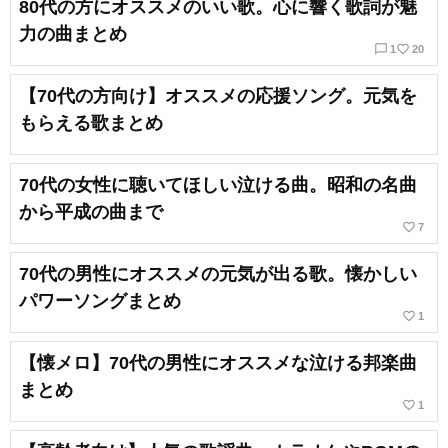
80代の方にオススメのいい歌。心に響く歌詞が魅
力の曲まとめ
chat_bubble_outline
favorite_border
1
20
【70代の方向け】オススメの応援ソング。元気を
もらえる歌まとめ
70代の女性に聴いてほしい泣ける曲。昭和の名曲
から平成の曲まで
favorite_border
7
70代の男性にオススメの元気が出る歌。懐かしい
パワーソングまとめ
favorite_border
1
【懐メロ】70代の男性にオススメな泣ける邦楽曲
まとめ
favorite_border
1