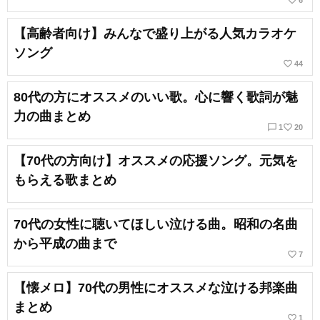
favorite_border
6
【高齢者向け】みんなで盛り上がる人気カラオケ
ソング
favorite_border
44
80代の方にオススメのいい歌。心に響く歌詞が魅
力の曲まとめ
chat_bubble_outline
favorite_border
1
20
【70代の方向け】オススメの応援ソング。元気を
もらえる歌まとめ
70代の女性に聴いてほしい泣ける曲。昭和の名曲
から平成の曲まで
favorite_border
7
【懐メロ】70代の男性にオススメな泣ける邦楽曲
まとめ
favorite_border
1