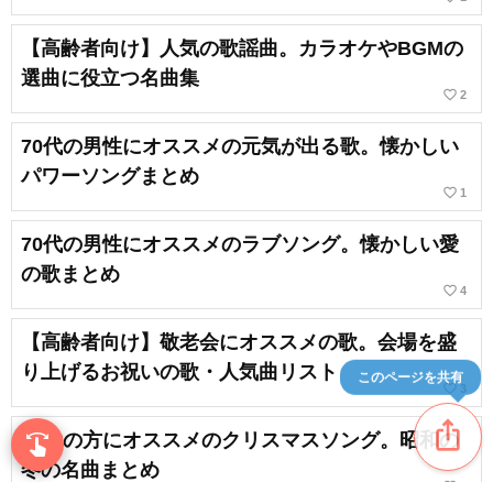
【高齢者向け】人気の歌謡曲。カラオケやBGMの
選曲に役立つ名曲集
favorite_border
2
70代の男性にオススメの元気が出る歌。懐かしい
パワーソングまとめ
favorite_border
1
70代の男性にオススメのラブソング。懐かしい愛
の歌まとめ
favorite_border
4
【高齢者向け】敬老会にオススメの歌。会場を盛
り上げるお祝いの歌・人気曲リスト
このページを共有
favorite_border
3
ios_share
70代の方にオススメのクリスマスソング。昭和の
swipe
指先で音楽をブラウズ
冬の名曲まとめ
favorite_border
8