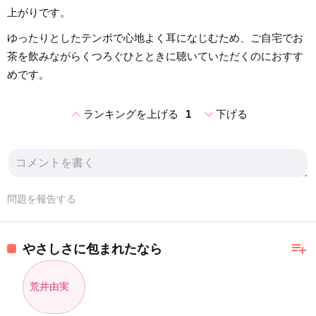
上がりです。
ゆったりとしたテンポで心地よく耳になじむため、ご自宅でお
茶を飲みながらくつろぐひとときに聴いていただくのにおすす
めです。
expand_less
expand_more
ランキングを上げる
1
下げる
問題を報告する
playlist_add
やさしさに包まれたなら
荒井由実