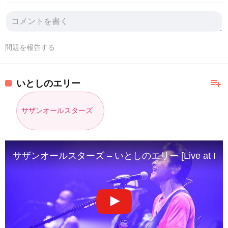
問題を報告する
playlist_add
いとしのエリー
サザンオールスターズ
サザンオールスターズ – いとしのエリー [Live at NHK