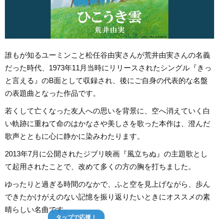
誰もが知るユーミンこと松任谷由実さんが荒井由実さんの名義
だった時代、1973年11月当時にリリースされたシングル『きっ
と言える』のB面として収録され、後にご自身の代表的な名盤
の表題曲となった作品です。
若くして亡くなった友人への思いを背景に、空へ消えていく白
い軌跡に重ねて命のはかなさや美しさを歌った本作は、澄んだ
歌声とともに心に静かに染みわたります。
2013年7月に公開されたジブリ映画『風立ちぬ』の主題歌とし
て起用されたことで、改めて多くの方の胸を打ちました。
ゆったりと過ぎる時間のなかで、ふと空を見上げながら、歩ん
できたかけがえのない記憶を振り返りたいときにオススメの素
晴らしい名曲です。
タップで応援！