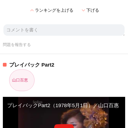
expand_less
expand_more
ランキングを上げる
下げる
問題を報告する
プレイバック Part2
山口百恵
プレイバックPart2（1978年5月1日）／山口百惠