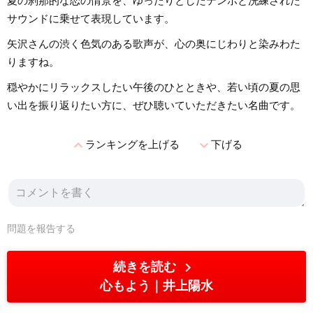
夏の刹那的な恋の情景を、ゆったりとしたテンポと洗練された
サウンドに乗せて表現しています。
矢沢さんの渋く色気のある歌声が、心の奥にじわりと染みわた
りますね。
穏やかにリラックスしたい午後のひとときや、若い頃の夏の思
い出を振り返りたい方に、ぜひ聴いていただきたい名曲です。
expand_less
expand_more
ランキングを上げる
下げる
問題を報告する
chevron_right
続きを読む
心もよう
井上陽水