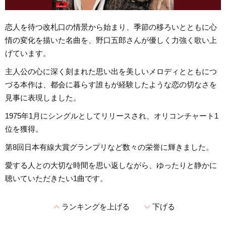
恋人を待つ改札口の情景から始まり、季節の移ろいとともに心
情の変化を描いた名曲を、野口五郎さんが優しく力強く歌い上
げています。
主人公の心に深く刻まれた思い出を美しいメロディとともにつ
づる本作は、都会に暮らす誰もが経験したような恋の切なさを
見事に表現しました。
1975年1月にシングルとしてリリースされ、オリコンチャート1
位を獲得。
第8回日本有線大賞グランプリなど数々の栄誉に輝きました。
愛する人との大切な時間を思い返しながら、ゆったりと静かに
聴いていただきたい1曲です。
expand_less
expand_more
ランキングを上げる
下げる