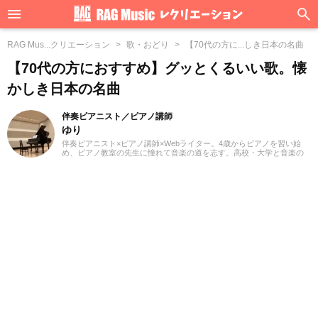
RAG Mus...クリエーション
歌・おどり
【70代の方に...しき日本の名曲
【70代の方におすすめ】グッとくるいい歌。懐
かしき日本の名曲
伴奏ピアニスト／ピアノ講師
ゆり
伴奏ピアニスト×ピアノ講師×Webライター。4歳からピアノを習い始
め、ピアノ教室の先生に憧れて音楽の道を志す。高校・大学と音楽の
専門課程に進み、器楽や歌の伴奏のおもしろさに目覚める。現在、ピ
アノを教える傍ら、地元愛知を中心にフルート・声楽・合唱等の伴奏
者として活動している。レッスンを通して生徒たちから流行の曲を教
わることも多く、邦楽・洋楽・CM曲など、ジャンルを問わずなんでも
ピアノで弾いてみるのが趣味。2021年より、Webライターとしての活
動もスタート。音楽をはじめさまざまなジャンルの執筆にあたってい
る。