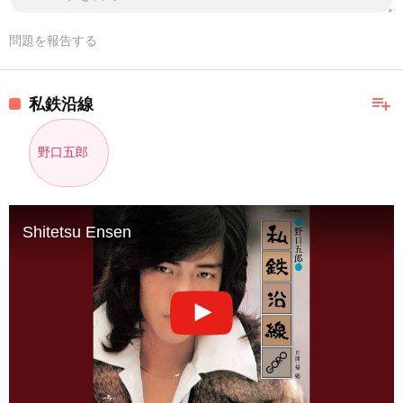
問題を報告する
playlist_add
私鉄沿線
野口五郎
Shitetsu Ensen