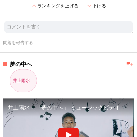
expand_less
expand_more
ランキングを上げる
下げる
問題を報告する
playlist_add
夢の中へ
井上陽水
井上陽水 – 「夢の中へ」 ミュージックビデオ