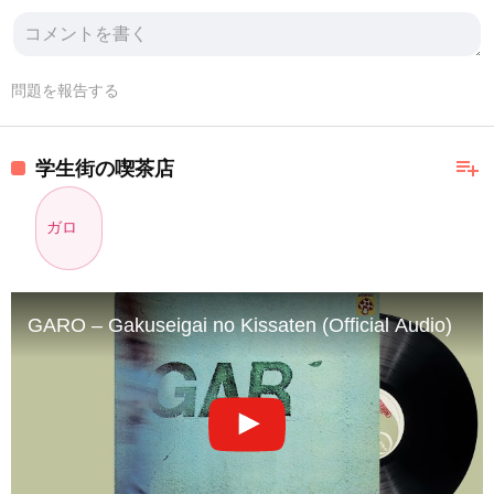
問題を報告する
playlist_add
学生街の喫茶店
ガロ
GARO – Gakuseigai no Kissaten (Official Audio)