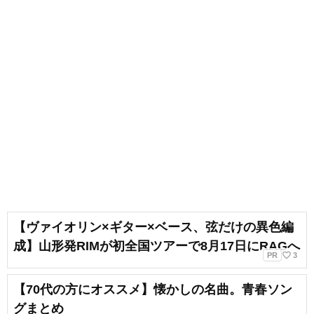
【ヴァイオリン×ギター×ベース、弦だけの異色編
成】山形発RIMが初全国ツアーで8月17日にRAGへ
favorite_border
PR
3
【70代の方にオススメ】懐かしの名曲。青春ソン
グまとめ