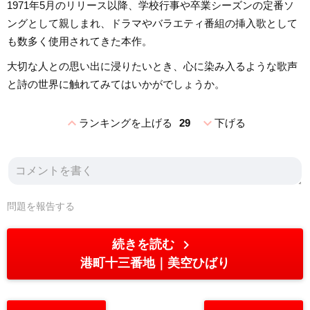
1971年5月のリリース以降、学校行事や卒業シーズンの定番ソ
ングとして親しまれ、ドラマやバラエティ番組の挿入歌として
も数多く使用されてきた本作。
大切な人との思い出に浸りたいとき、心に染み入るような歌声
と詩の世界に触れてみてはいかがでしょうか。
expand_less
expand_more
ランキングを上げる
29
下げる
問題を報告する
chevron_right
続きを読む
港町十三番地
美空ひばり