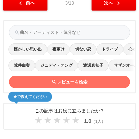
chevron_left
chevron_right
前へ
3/13
次へ
search
懐かしい思い出
夜更け
切ない恋
ドライブ
心が
荒井由実
ジュディ・オング
渡辺真知子
サザンオール
search
レビューを検索
★で教えてください
この記事はお役に立ちましたか？
★
★
★
★
★
1.0
（1人）