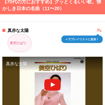
【70代の方におすすめ】グッとくるいい歌。懐
かしき日本の名曲（11〜20）
playlist_add
真赤な太陽
＋でプレイリストに追加！
美空ひばり
真赤な太陽