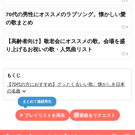
favorite_border
2
70代の男性にオススメのラブソング。懐かしい愛
の歌まとめ
favorite_border
4
【高齢者向け】敬老会にオススメの歌。会場を盛
り上げるお祝いの歌・人気曲リスト
favorite_border
3
もくじ
【70代の方におすすめ】グッとくるいい歌。懐かしき日本
expand_more
の名曲
まとめて連続再生
play_arrow
library_music
プレイリストを再生
楽曲をリクエスト