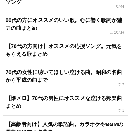
ソング
favorite_border
44
80代の方にオススメのいい歌。心に響く歌詞が魅
力の曲まとめ
chat_bubble_outline
favorite_border
1
20
【70代の方向け】オススメの応援ソング。元気を
もらえる歌まとめ
70代の女性に聴いてほしい泣ける曲。昭和の名曲
から平成の曲まで
favorite_border
7
【懐メロ】70代の男性にオススメな泣ける邦楽曲
まとめ
favorite_border
1
【高齢者向け】人気の歌謡曲。カラオケやBGMの