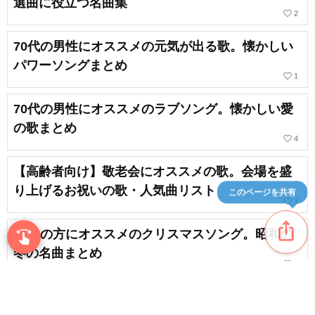
選曲に役立つ名曲集
favorite_border
2
70代の男性にオススメの元気が出る歌。懐かしい
パワーソングまとめ
favorite_border
1
70代の男性にオススメのラブソング。懐かしい愛
の歌まとめ
favorite_border
4
【高齢者向け】敬老会にオススメの歌。会場を盛
り上げるお祝いの歌・人気曲リスト
このページを共有
favorite_border
3
ios_share
70代の方にオススメのクリスマスソング。昭和の
swipe
指先で音楽をブラウズ
冬の名曲まとめ
favorite_border
8
80代の方にオススメの失恋ソング。切ない思いが