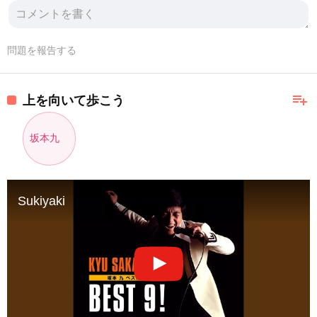
問題を報告する
playlist_add
上を向いて歩こう
坂本九
Sukiyaki