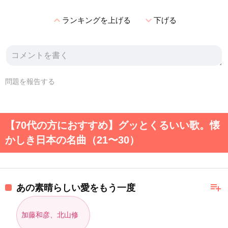
expand_less
expand_more
ランキングを上げる
下げる
問題を報告する
【70代の方におすすめ】グッとくるいい歌。懐
かしき日本の名曲（21〜30）
playlist_add
あの素晴らしい愛をもう一度
加藤和彦、北山修