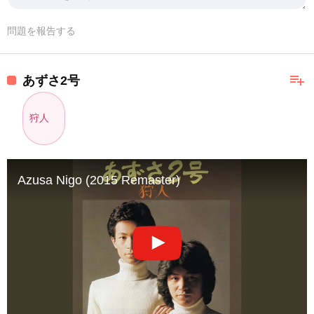
問題を報告する
playlist_add
あずさ2号
狩人
Azusa Nigo (2015 Remaster)