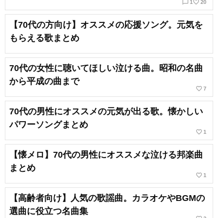
chat_bubble_outline
favorite_border
1
20
【70代の方向け】オススメの応援ソング。元気を
もらえる歌まとめ
70代の女性に聴いてほしい泣ける曲。昭和の名曲
から平成の曲まで
favorite_border
7
70代の男性にオススメの元気が出る歌。懐かしい
パワーソングまとめ
favorite_border
1
【懐メロ】70代の男性にオススメな泣ける邦楽曲
まとめ
favorite_border
1
【高齢者向け】人気の歌謡曲。カラオケやBGMの
選曲に役立つ名曲集