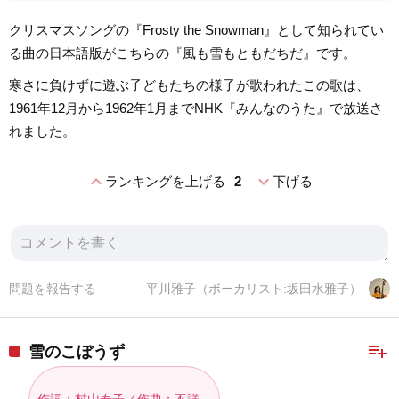
クリスマスソングの『Frosty the Snowman』として知られてい
る曲の日本語版がこちらの『風も雪もともだちだ』です。
寒さに負けずに遊ぶ子どもたちの様子が歌われたこの歌は、
1961年12月から1962年1月までNHK『みんなのうた』で放送さ
れました。
expand_less
expand_more
ランキングを上げる
2
下げる
問題を報告する
平川雅子（ボーカリスト:坂田水雅子）
playlist_add
雪のこぼうず