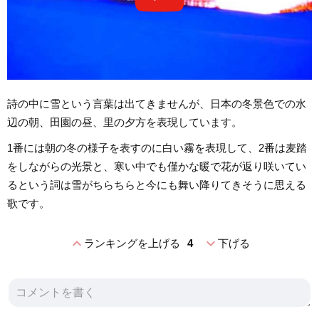
詩の中に雪という言葉は出てきませんが、日本の冬景色での水
辺の朝、田園の昼、里の夕方を表現しています。
1番には朝の冬の様子を表すのに白い霧を表現して、2番は麦踏
をしながらの光景と、寒い中でも僅かな暖で花が返り咲いてい
るという詞は雪がちらちらと今にも舞い降りてきそうに思える
歌です。
expand_less
expand_more
ランキングを上げる
4
下げる