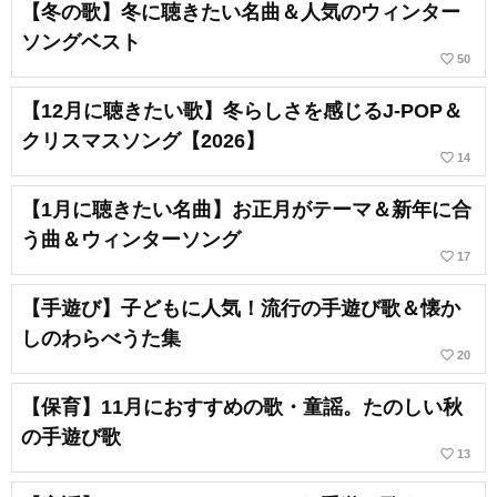
【冬の歌】冬に聴きたい名曲＆人気のウィンター
ソングベスト
favorite_border
50
【12月に聴きたい歌】冬らしさを感じるJ-POP＆
クリスマスソング【2026】
favorite_border
14
【1月に聴きたい名曲】お正月がテーマ＆新年に合
う曲＆ウィンターソング
favorite_border
17
【手遊び】子どもに人気！流行の手遊び歌＆懐か
しのわらべうた集
favorite_border
20
【保育】11月におすすめの歌・童謡。たのしい秋
の手遊び歌
favorite_border
13