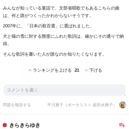
みんなが知っている童謡で、文部省唱歌でもあるこちらの曲
は、何と誰がつくったかわからないそうです。
2007年に、「日本の歌百選」に選ばれました。
犬と猫の雪に対する態度にふれた歌詞は、確かにその通りで納
得。
そんな歌詞を書いた人が誰なのか知りたくなります。
expand_less
expand_more
ランキングを上げる
21
下げる
問題を報告する
平川雅子（ボーカリスト:坂田水雅子）
playlist_add
きらきらゆき