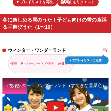
play_arrow
library_music
プレイリストを再生
楽曲をリクエスト
冬に楽しめる雪のうた！子ども向けの雪の童謡
＆手遊びうた（1〜10）
playlist_add
ウィンター・ワンダーランド
＋でプレイリストに追加！
作曲：F・バーナード／作詞：蓮健児
♪ウィンター・ワンダーランド（すてきな雪景色） – Winter 