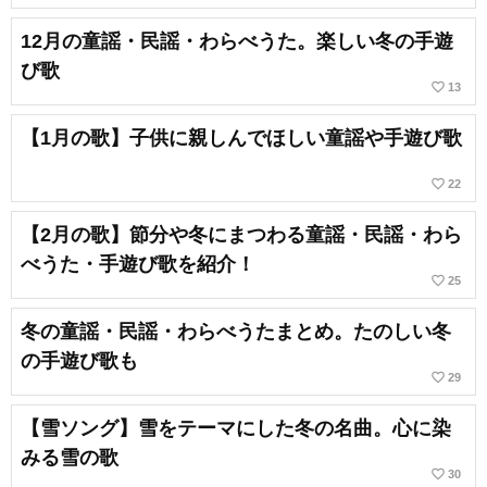
12月の童謡・民謡・わらべうた。楽しい冬の手遊
び歌
favorite_border
13
【1月の歌】子供に親しんでほしい童謡や手遊び歌
favorite_border
22
【2月の歌】節分や冬にまつわる童謡・民謡・わら
べうた・手遊び歌を紹介！
favorite_border
25
冬の童謡・民謡・わらべうたまとめ。たのしい冬
の手遊び歌も
favorite_border
29
【雪ソング】雪をテーマにした冬の名曲。心に染
みる雪の歌
favorite_border
30