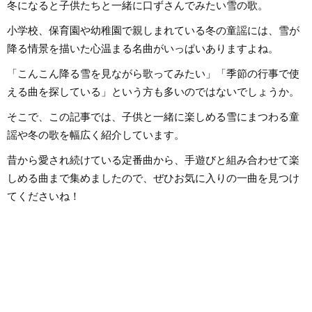
冬になると子供たちと一緒に口ずさんでみたい雪の歌。
を活かし、学生時代
学卒業後は幼稚園教諭として10年
イザーやピアノもは
間、学童保育指導員として7年間勤
催のイベントにも出
務した後、シンガポールのインタ
小学校、保育園や幼稚園で親しまれている冬の童謡には、雪が
としては、音楽関連
ーナショナルスクールで音楽教諭
くさまざまなジャン
として赴任。音楽教育だけでな
降る情景を描いた心温まる名曲がいっぱいありますよね。
れてきたので、これ
く、日本文化や伝承遊び、レクリ
活かしながら「やっ
エーションなども伝える活動をお
「聴いてみたい！」
「こんこん降る雪を見ながら歌ってみたい」「季節の行事で使
こない、多くの子供たちと関わっ
記事を届けられたら
てきました。その後、小学館にて
す！
える曲を探している」という方も多いのではないでしょうか。
フリーランスライター、企画、編
集の仕事を通して楽しい大人との
出会いもへて、伝えることの楽し
そこで、この記事では、子供と一緒に楽しめる雪にまつわる童
さを経験。教育現場で培った視点
と編集者としての経験を活かし、
謡や冬の歌を幅広く紹介しています。
インプットとアウトプットを大切
に音楽や子供に関わる分野を中心
に実践に役立つ情報をお届けしま
昔から愛され続けている定番曲から、手遊びと組み合わせて楽
す。趣味は楽器、歌、手作り、お
もちゃ、お絵描き、伝承あそび、
しめる曲まで集めましたので、ぜひお気に入りの一曲を見つけ
アウトドア、本、工作、クラフ
ト。特技はコマ技。
てくださいね！