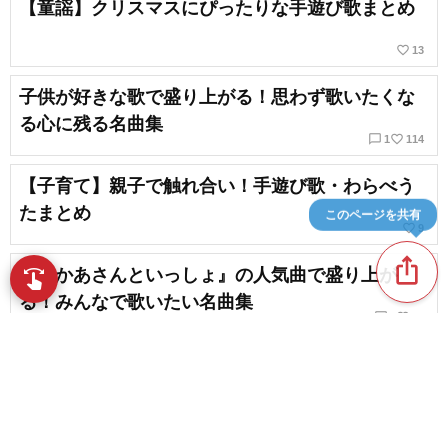
【童謡】クリスマスにぴったりな手遊び歌まとめ
favorite_border
13
子供が好きな歌で盛り上がる！思わず歌いたくな
る心に残る名曲集
chat_bubble_outline
favorite_border
1
114
【子育て】親子で触れ合い！手遊び歌・わらべう
たまとめ
このページを共有
favorite_border
9
ios_share
『おかあさんといっしょ』の人気曲で盛り上が
swipe
指先で音楽をブラウズ
る！みんなで歌いたい名曲集
chat_bubble_outline
favorite_border
2
81
TikTokでオススメのよく耳にする冬の定番ソン
グ。
favorite_border
5
content_copy