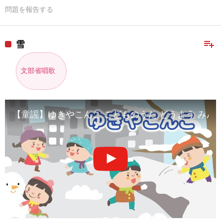
問題を報告する
playlist_add
雪
文部省唱歌
【童謡】ゆきやこんこ こどものうた どうよう みん