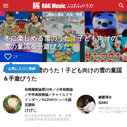
素敵な童謡・民謡・唱歌
冬に楽しめる雪のうた！子ども向けの
雪の童謡＆手遊びうた
favorite_border
最終更新：
2026/2/9
13
冬に楽しめる雪のうた！子ども向けの雪の童謡
お気に入りに登録
＆手遊びうた
幼稚園教諭歴10年／小学校教諭
／中学高校教諭／チャイルドマ
鍵盤弾き
インダー／SUZUKIケンハモ認
SAKI
定講師
6歳の頃からエレク
けぴこ
ディズニー音楽やア
マや映画音楽を主に
国立音楽大学音楽学部（現：音楽
YouTubeやSNS
文化教育学科 幼児音楽教育専攻）
したり、コンサート
卒業。小学校時代は、ゲーム研究
しています。エレク
家の草場純先生が担任でした。大