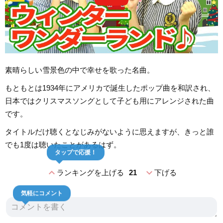
素晴らしい雪景色の中で幸せを歌った名曲。
もともとは1934年にアメリカで誕生したポップ曲を和訳され、
日本ではクリスマスソングとして子ども用にアレンジされた曲
です。
タイトルだけ聴くとなじみがないように思えますが、きっと誰
でも1度は聴いたことがあるはず。
タップで応援！
expand_less
expand_more
ランキングを上げる
21
下げる
気軽にコメント