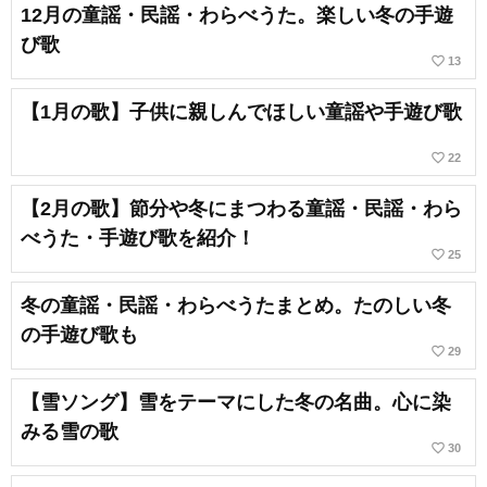
12月の童謡・民謡・わらべうた。楽しい冬の手遊
び歌
favorite_border
13
【1月の歌】子供に親しんでほしい童謡や手遊び歌
favorite_border
22
【2月の歌】節分や冬にまつわる童謡・民謡・わら
べうた・手遊び歌を紹介！
favorite_border
25
冬の童謡・民謡・わらべうたまとめ。たのしい冬
の手遊び歌も
favorite_border
29
【雪ソング】雪をテーマにした冬の名曲。心に染
みる雪の歌
favorite_border
30