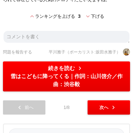
expand_less
expand_more
ランキングを上げる
3
下げる
問題を報告する
平川雅子（ボーカリスト:坂田水雅子）
chevron_right
続きを読む
雪はこどもに降ってくる
作詞：山川啓介／作
曲：渋谷毅
chevron_left
chevron_right
前へ
1/8
次へ