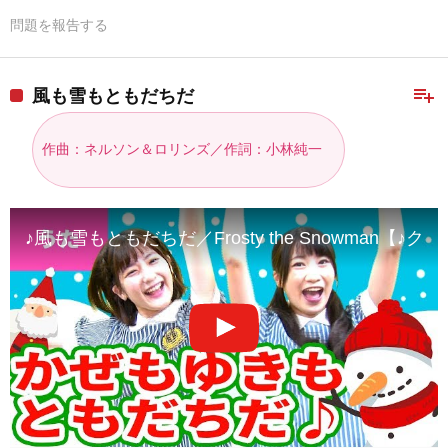
問題を報告する
playlist_add
風も雪もともだちだ
作曲：ネルソン＆ロリンズ／作詞：小林純一
♪風も雪もともだちだ／Frosty the Snowman【♪クリスマ