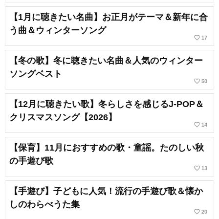
【1月に聴きたい名曲】お正月がテーマ＆新年に合
う曲＆ウィンターソング
favorite_border
17
【冬の歌】冬に聴きたい名曲＆人気のウィンター
ソングベスト
favorite_border
50
【12月に聴きたい歌】冬らしさを感じるJ-POP＆
クリスマスソング【2026】
favorite_border
14
【保育】11月におすすめの歌・童謡。たのしい秋
の手遊び歌
favorite_border
13
【手遊び】子どもに人気！流行の手遊び歌＆懐か
しのわらべうた集
favorite_border
20