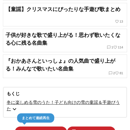
【童謡】クリスマスにぴったりな手遊び歌まとめ
favorite_border
13
子供が好きな歌で盛り上がる！思わず歌いたくな
る心に残る名曲集
chat_bubble_outline
favorite_border
1
114
『おかあさんといっしょ』の人気曲で盛り上が
る！みんなで歌いたい名曲集
chat_bubble_outline
favorite_border
2
81
もくじ
冬に楽しめる雪のうた！子ども向けの雪の童謡＆手遊びう
expand_more
た
まとめて連続再生