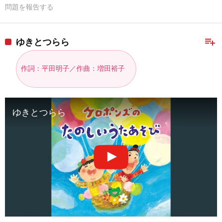
問題を報告する
playlist_add
ゆきとつらら
作詞：平田明子／作曲：増田裕子
ゆきとつらら