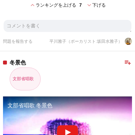
expand_less
expand_more
ランキングを上げる
7
下げる
問題を報告する
平川雅子（ボーカリスト:坂田水雅子）
playlist_add
冬景色
文部省唱歌
文部省唱歌 冬景色