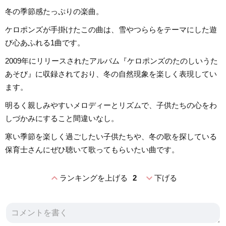
冬の季節感たっぷりの楽曲。
ケロポンズが手掛けたこの曲は、雪やつららをテーマにした遊
び心あふれる1曲です。
2009年にリリースされたアルバム『ケロポンズのたのしいうた
あそび』に収録されており、冬の自然現象を楽しく表現してい
ます。
明るく親しみやすいメロディーとリズムで、子供たちの心をわ
しづかみにすること間違いなし。
寒い季節を楽しく過ごしたい子供たちや、冬の歌を探している
保育士さんにぜひ聴いて歌ってもらいたい曲です。
expand_less
expand_more
ランキングを上げる
2
下げる