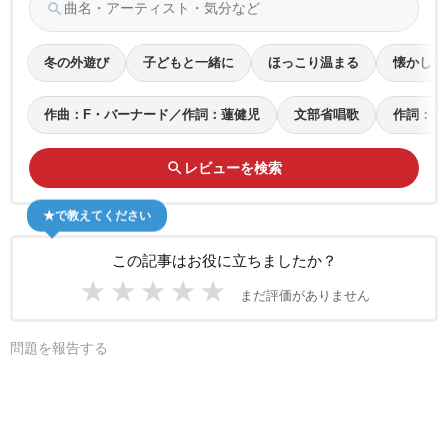
search
冬の外遊び
子どもと一緒に
ほっこり温まる
懐かしい
作曲：F・バーナード／作詞：蓮健児
文部省唱歌
作詞：平
search
レビューを検索
★で教えてください
この記事はお役に立ちましたか？
★
★
★
★
★
まだ評価がありません
問題を報告する