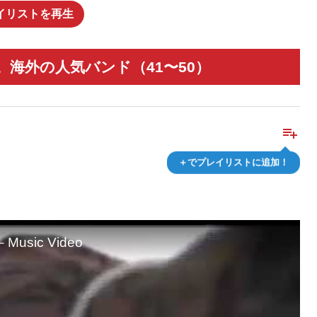
イリストを再生
海外の人気バンド（41〜50）
playlist_add
＋でプレイリストに追加！
– Music Video