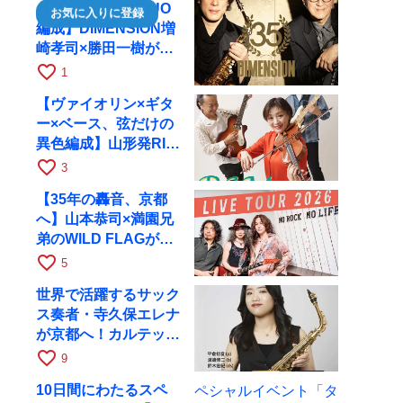
【35周年で初のDUO
お気に入りに登録
編成】DIMENSION増
崎孝司×勝田一樹が10
月11日に京都RAGへ
favorite_border
1
【ヴァイオリン×ギタ
ー×ベース、弦だけの
異色編成】山形発RIM
が初全国ツアーで8月
favorite_border
3
17日にRAGへ
【35年の轟音、京都
へ】山本恭司×満園兄
弟のWILD FLAGが8
月6日にRAGでライブ
favorite_border
5
世界で活躍するサック
ス奏者・寺久保エレナ
が京都へ！カルテッ
ト・ツアー京都公演を
favorite_border
9
10月28日に開催
10日間にわたるスペ