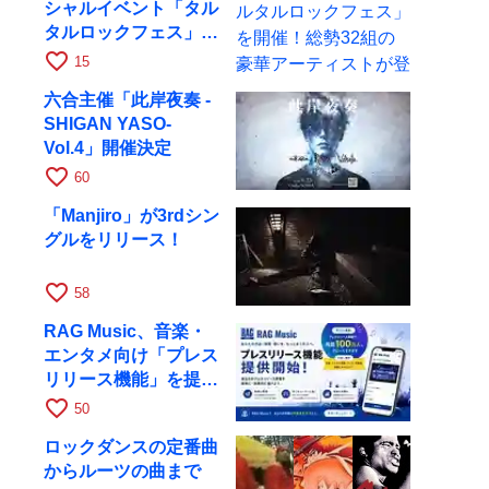
シャルイベント「タル
タルロックフェス」を
開催！総勢32組の豪
favorite_border
15
華アーティストが登場
六合主催「此岸夜奏 -
SHIGAN YASO-
Vol.4」開催決定
favorite_border
60
「Manjiro」が3rdシン
グルをリリース！
favorite_border
58
RAG Music、音楽・
エンタメ向け「プレス
リリース機能」を提供
開始
favorite_border
50
ロックダンスの定番曲
からルーツの曲まで