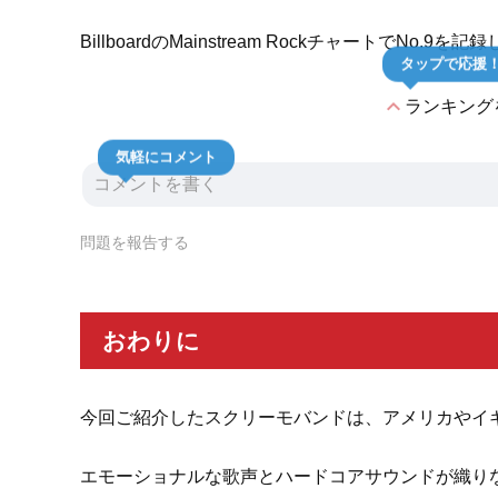
BillboardのMainstream RockチャートでNo.9
タップで応援
expand_less
ランキング
気軽にコメント
問題を報告する
おわりに
今回ご紹介したスクリーモバンドは、アメリカやイ
エモーショナルな歌声とハードコアサウンドが織り