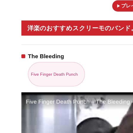
play_arrow
プレ
洋楽のおすすめスクリーモのバンド。
The Bleeding
Five Finger Death Punch
Five Finger Death Punch – The Bleeding 