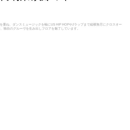
重ね、ダンスミュージックを軸にUS HIP HOPやJラップまで縦横無尽にクロスオー
で、独自のグルーヴを生み出しフロアを魅了しています。