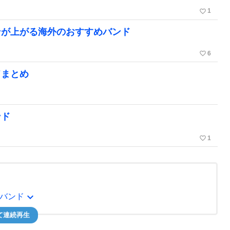
favorite_border
1
ンが上がる海外のおすすめバンド
favorite_border
6
ドまとめ
ンド
favorite_border
1
expand_more
バンド
て連続再生