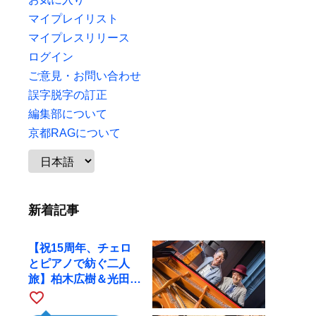
マイプレイリスト
マイプレスリリース
ログイン
ご意見・お問い合わせ
誤字脱字の訂正
編集部について
京都RAGについて
新着記事
【祝15周年、チェロ
とピアノで紡ぐ二人
旅】柏木広樹＆光田健
一が11月12日に京都
favorite_border
RAGへ