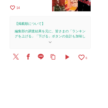
favorite_border
14
【掲載順について】
編集部の調査結果を元に、皆さまの「ランキン
グを上げる」「下げる」ボタンの合計も加味し
て決まります。
keyboard_arrow_down
【更新履歴】
play_arrow
favorite_border
content_copy
2025/6/14：15本のレビューを追加・更新して、記
6
事全体をアップデートしました。
2024/4/7：1本のレビューを追加・更新。
2017/5/12：30本のレビューを追加・更新。
2017/5/1：記事を公開しました。