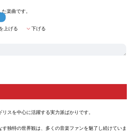
を記録した楽曲です。
！
expand_more
を上げる
下げる
ギリスを中心に活躍する実力派ばかりです。
なす独特の世界観は、多くの音楽ファンを魅了し続けていま