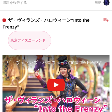
問題を報告する
無糖
playlist_add
ザ・ヴィランズ・ハロウィーン“Into the
Frenzy”
東京ディズニーランド
ザ・ヴィランズ・ハロウィーン“Into the Frenzy” 〜