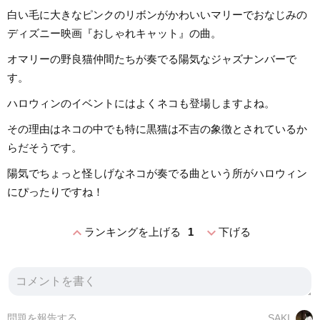
白い毛に大きなピンクのリボンがかわいいマリーでおなじみの
ディズニー映画『おしゃれキャット』の曲。
オマリーの野良猫仲間たちが奏でる陽気なジャズナンバーで
す。
ハロウィンのイベントにはよくネコも登場しますよね。
その理由はネコの中でも特に黒猫は不吉の象徴とされているか
らだそうです。
陽気でちょっと怪しげなネコが奏でる曲という所がハロウィン
にぴったりですね！
expand_less
expand_more
ランキングを上げる
1
下げる
問題を報告する
SAKI