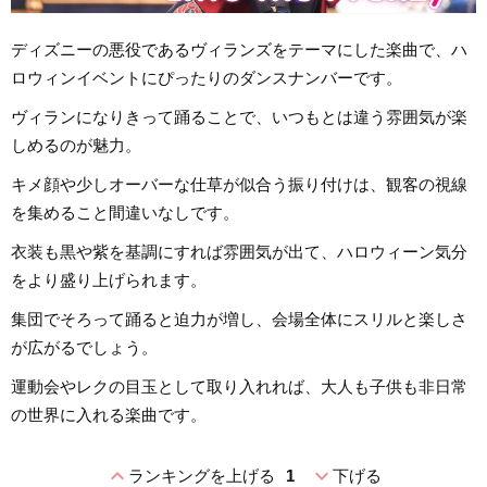
ディズニーの悪役であるヴィランズをテーマにした楽曲で、ハ
ロウィンイベントにぴったりのダンスナンバーです。
ヴィランになりきって踊ることで、いつもとは違う雰囲気が楽
しめるのが魅力。
キメ顔や少しオーバーな仕草が似合う振り付けは、観客の視線
を集めること間違いなしです。
衣装も黒や紫を基調にすれば雰囲気が出て、ハロウィーン気分
をより盛り上げられます。
集団でそろって踊ると迫力が増し、会場全体にスリルと楽しさ
が広がるでしょう。
運動会やレクの目玉として取り入れれば、大人も子供も非日常
の世界に入れる楽曲です。
expand_less
expand_more
ランキングを上げる
1
下げる