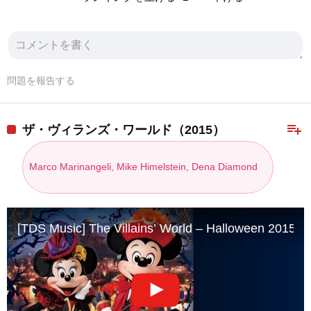
問題を報告する
playlist_add
ザ・ヴィランズ・ワールド（2015）
Marco Marinangeli, Mike Himelstein, Dena Diamond
[TDS Music] The Villains’ World – Halloween 2015