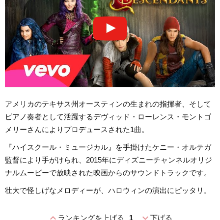
アメリカのテキサス州オースティンの生まれの指揮者、そして
ピアノ奏者として活躍するデヴィッド・ローレンス・モントゴ
メリーさんによりプロデュースされた1曲。
『ハイスクール・ミュージカル』を手掛けたケニー・オルテガ
監督により手がけられ、2015年にディズニーチャンネルオリジ
ナルムービーで放映された映画からのサウンドトラックです。
壮大で怪しげなメロディーが、ハロウィンの演出にピッタリ。
expand_less
expand_more
ランキングを上げる
1
下げる