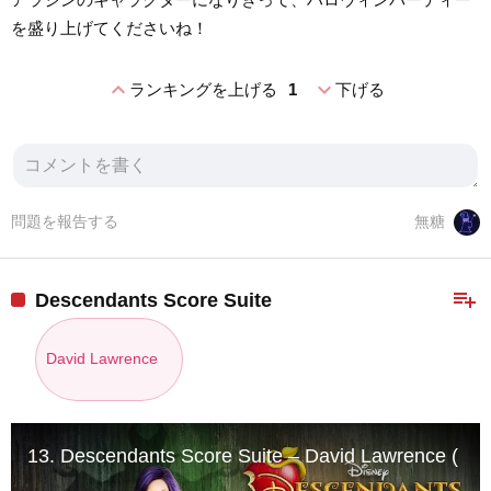
を盛り上げてくださいね！
expand_less
expand_more
ランキングを上げる
1
下げる
問題を報告する
無糖
playlist_add
Descendants Score Suite
David Lawrence
13. Descendants Score Suite – David Lawrence ( Aud