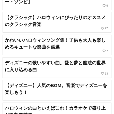
ー・ゾンビ】
favorite_border
5
【クラシック】ハロウィンにぴったりのオススメ
のクラシック音楽
favorite_border
27
かわいいハロウィンソング集！子供も大人も楽し
めるキュートな楽曲を厳選
favorite_border
7
ディズニーの歌いやすい曲。愛と夢と魔法の世界
に入り込める曲
favorite_border
13
【ディズニー】人気のBGM。音楽でディズニーを
楽しもう！
ハロウィンの曲といえばこれ！カラオケで盛り上