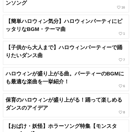
ンソング
favorite_border
16
【簡単ハロウィン気分】ハロウィンパーティにピ
ッタリなBGM・テーマ曲
favorite_border
1
【子供から大人まで】ハロウィンパーティーで踊
りたいダンス曲
favorite_border
7
ハロウィンが盛り上がる曲。パーティーのBGMに
も最適な楽曲を一挙紹介！
favorite_border
6
保育のハロウィンが盛り上がる！踊って楽しめる
ダンスのアイデア
favorite_border
8
【おばけ・妖怪】ホラーソング特集【モンスタ