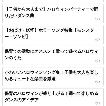
【子供から大人まで】ハロウィンパーティーで踊
りたいダンス曲
favorite_border
7
【おばけ・妖怪】ホラーソング特集【モンスタ
ー・ゾンビ】
favorite_border
5
保育での活動にオススメ！歌って遊べるハロウィ
ンのうた
favorite_border
1
かわいいハロウィンソング集！子供も大人も楽し
めるキュートな楽曲を厳選
favorite_border
7
保育のハロウィンが盛り上がる！踊って楽しめる
ダンスのアイデア
favorite_border
8