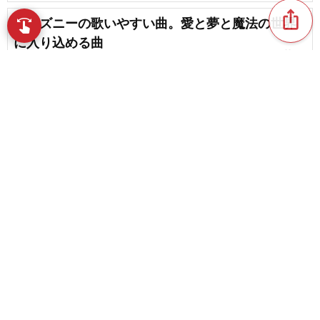
ios_share
ディズニーの歌いやすい曲。愛と夢と魔法の世界
swipe
指先で音楽をブラウズ
に入り込める曲
favorite_border
13
【2026】ハロウィンパーティーにおすすめ！洋楽
のハロウィンソング特集
favorite_border
7
content_copy
【2026】ハロウィンパーティーに！ハロウィンや
ホラー映画のBGMまとめ
play_arrow
favorite_border
3
平成のハロウィンソング｜パーティー気分を盛り
favorite_border
上げる名曲を一挙紹介！
favorite_border
21
ボカロのハロウィンソング特集【トリック・オ
ア・トリート】
favorite_border
11