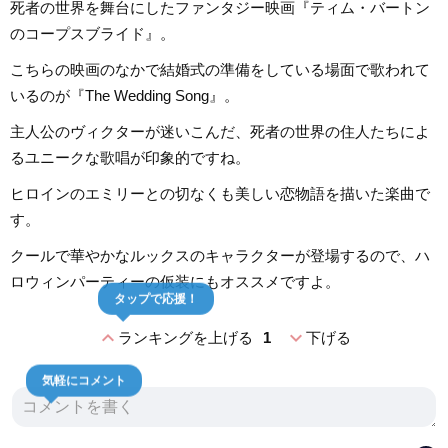
死者の世界を舞台にしたファンタジー映画『ティム・バートン
のコープスブライド』。
こちらの映画のなかで結婚式の準備をしている場面で歌われて
いるのが『The Wedding Song』。
主人公のヴィクターが迷いこんだ、死者の世界の住人たちによ
るユニークな歌唱が印象的ですね。
ヒロインのエミリーとの切なくも美しい恋物語を描いた楽曲で
す。
クールで華やかなルックスのキャラクターが登場するので、ハ
ロウィンパーティーの仮装にもオススメですよ。
タップで応援！
expand_less
expand_more
ランキングを上げる
1
下げる
気軽にコメント