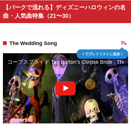
【パークで流れる】ディズニーハロウィンの名
曲・人気曲特集（21〜30）
playlist_add
The Wedding Song
＋でプレイリストに追加！
コープスブライド Tim Burton’s Corpse Bride : The We