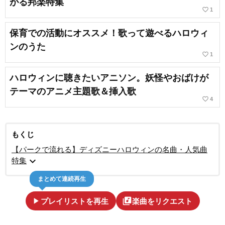
がる邦楽特集
favorite_border
1
保育での活動にオススメ！歌って遊べるハロウィ
ンのうた
favorite_border
1
ハロウィンに聴きたいアニソン。妖怪やおばけが
テーマのアニメ主題歌＆挿入歌
favorite_border
4
もくじ
【パークで流れる】ディズニーハロウィンの名曲・人気曲
expand_more
特集
まとめて連続再生
play_arrow
library_music
プレイリストを再生
楽曲をリクエスト