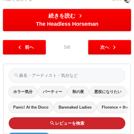
chevron_right
続きを読む
The Headless Horseman
chevron_left
chevron_right
前へ
5/8
次へ
search
ホラー気分
パーティー
秋の夜
悪役になりたい
Panic! At the Disco
Barenaked Ladies
Florence + the M
search
レビューを検索