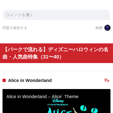
問題を報告する
無糖
【パークで流れる】ディズニーハロウィンの名
曲・人気曲特集（31〜40）
playlist_add
Alice in Wonderland
Alice in Wonderland – Alice´ Theme