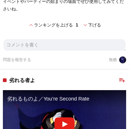
イベントやパーティーの始まりの場面でぜひ使用してみてくだ
さいね。
expand_less
expand_more
ランキングを上げる
1
下げる
問題を報告する
無糖
playlist_add
劣れる者よ
劣れるものよ／You’re Second Rate