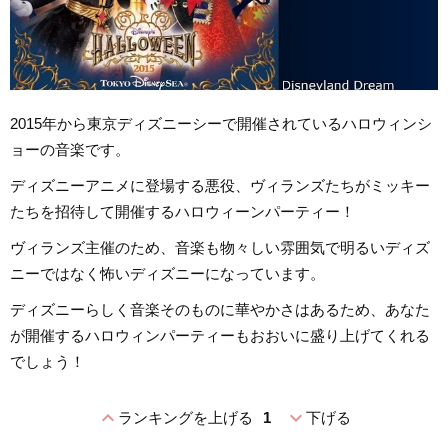
2015年から東京ディズニーシーで開催されているハロウィンシ
ョーの音楽です。
ディズニーアニメに登場する悪役、ヴィランズたちがミッキー
たちを招待して開催するハロウィーンパーティー！
ヴィランズ主催のため、音楽も物々しい雰囲気で明るいディズ
ニーではなく怖いディズニーになっています。
ディズニーらしく音楽そのものに華やかさはあるため、あなた
が開催するハロウィンパーティーもおおいに盛り上げてくれる
でしょう！
expand_less
expand_more
ランキングを上げる
1
下げる