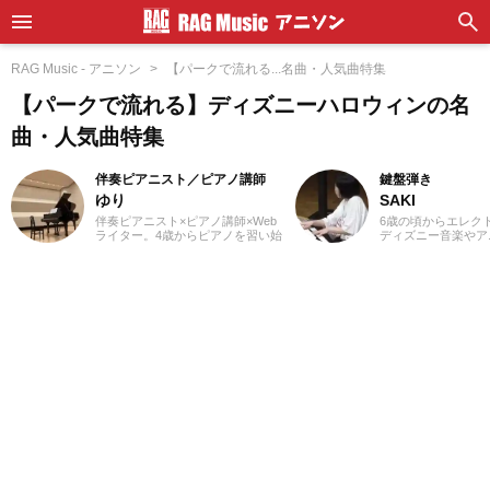
RAG Music - アニソン
【パークで流れる...名曲・人気曲特集
【パークで流れる】ディズニーハロウィンの名
曲・人気曲特集
伴奏ピアニスト／ピアノ講師
鍵盤弾き
ゆり
SAKI
伴奏ピアニスト×ピアノ講師×Web
6歳の頃からエレク
ライター。4歳からピアノを習い始
ディズニー音楽やア
め、ピアノ教室の先生に憧れて音
マや映画音楽を主に
楽の道を志す。高校・大学と音楽
YouTubeやSNS
の専門課程に進み、器楽や歌の伴
したり、コンサート
奏のおもしろさに目覚める。現
しています。エレク
在、ピアノを教える傍ら、地元愛
を活かし、学生時代
知を中心にフルート・声楽・合唱
イザーやピアノもは
等の伴奏者として活動している。
催のイベントにも出
レッスンを通して生徒たちから流
としては、音楽関連
行の曲を教わることも多く、邦
くさまざまなジャン
楽・洋楽・CM曲など、ジャンルを
れてきたので、これ
問わずなんでもピアノで弾いてみ
活かしながら「やっ
るのが趣味。2021年より、Webラ
「聴いてみたい！」
イターとしての活動もスタート。
記事を届けられたら
音楽をはじめさまざまなジャンル
す！
の執筆にあたっている。