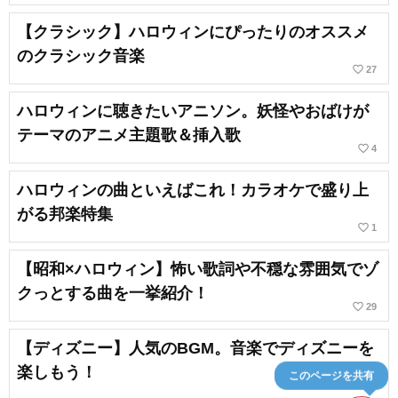
【クラシック】ハロウィンにぴったりのオススメ
のクラシック音楽
favorite_border
27
ハロウィンに聴きたいアニソン。妖怪やおばけが
テーマのアニメ主題歌＆挿入歌
favorite_border
4
ハロウィンの曲といえばこれ！カラオケで盛り上
がる邦楽特集
favorite_border
1
【昭和×ハロウィン】怖い歌詞や不穏な雰囲気でゾ
クっとする曲を一挙紹介！
favorite_border
29
【ディズニー】人気のBGM。音楽でディズニーを
楽しもう！
このページを共有