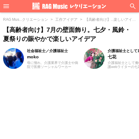
RAG Mus...クリエーション
工作アイデア
【高齢者向け】...楽しいアイデ
ア
【高齢者向け】7月の壁面飾り。七夕・風鈴・
夏祭りの賑やかで楽しいアイデア
社会福祉士／介護福祉士
介護福祉士として
moko
七花
母に憧れ、介護業界で介護士や病
介護福祉士として働
院で医療ソーシャルワーカー
護webライターの
（MSW）をしておりました3児の
福祉士を目指したき
ママ、mokoと申します。前職での
のために役立つ仕事
経験を活かして、主に介護に関す
から。デイケアで長
る記事を執筆してまいります。ど
ので、さまざまなレ
うぞよろしくお願いいたします。
ンを体験してきまし
楽に合わせた体操は
る雰囲気になりとて
た。これからも、た
介護関連の記事を通
く文章を届けられた
す。よろしくお願い