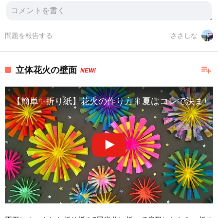
問題を報告する
ささしな
playlist_add
立体花火の壁面
NEW!
【簡単✨折り紙】花火の作り方🎇夏はコレで決まり！【壁面飾り】華やか