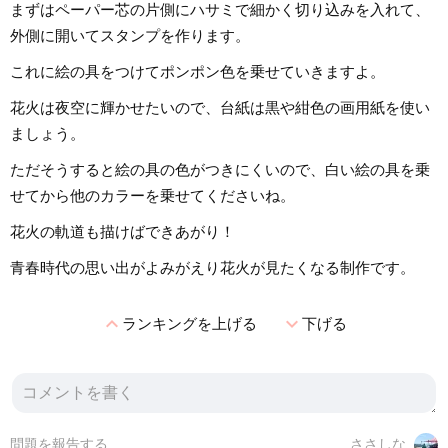
まずはペーパー芯の片側にハサミで細かく切り込みを入れて、
外側に開いてスタンプを作ります。
これに絵の具をつけてポンポン色を乗せていきますよ。
花火は夜空に輝かせたいので、台紙は黒や紺色の画用紙を使い
ましょう。
ただそうすると絵の具の色がつきにくいので、白い絵の具を乗
せてから他のカラーを乗せてくださいね。
花火の軌道も描けばできあがり！
青春時代の思い出がよみがえり花火が見たくなる制作です。
expand_less
expand_more
ランキングを上げる
下げる
問題を報告する
ささしな