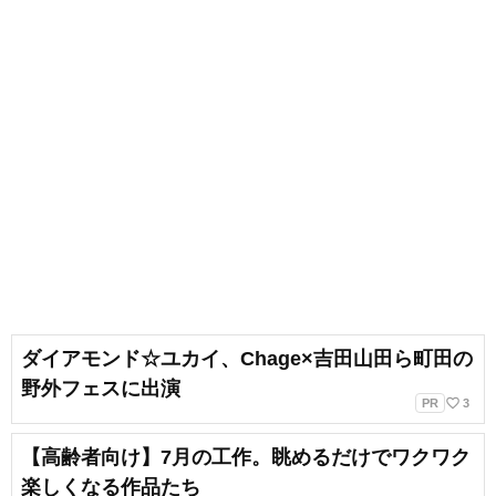
ダイアモンド☆ユカイ、Chage×吉田山田ら町田の
野外フェスに出演
favorite_border
PR
3
【高齢者向け】7月の工作。眺めるだけでワクワク
楽しくなる作品たち