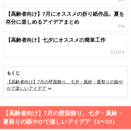
favorite_border
1
【高齢者向け】7月にオススメの折り紙作品。夏を
存分に楽しめるアイデアまとめ
favorite_border
9
【高齢者向け】七夕にオススメの簡単工作
chat_bubble_outline
favorite_border
1
4
もくじ
【高齢者向け】7月の壁面飾り。七夕・風鈴・夏祭りの賑や
expand_more
かで楽しいアイデア
【高齢者向け】7月の壁面飾り。七夕・風鈴・
夏祭りの賑やかで楽しいアイデア（1〜10）