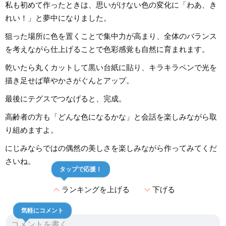
私も初めて作ったときは、思いがけない色の変化に「わあ、き
れい！」と夢中になりました。
狙った場所に色を置くことで集中力が高まり、全体のバランス
を考えながら仕上げることで色彩感覚も自然に育まれます。
乾いたら丸くカットして黒い台紙に貼り、キラキラペンで光を
描き足せば華やかさがぐんとアップ。
最後にテグスでつなげると、完成。
高齢者の方も「どんな色になるかな」と会話を楽しみながら取
り組めますよ。
にじみならではの偶然の美しさを楽しみながら作ってみてくだ
さいね。
タップで応援！
expand_less
expand_more
ランキングを上げる
下げる
気軽にコメント