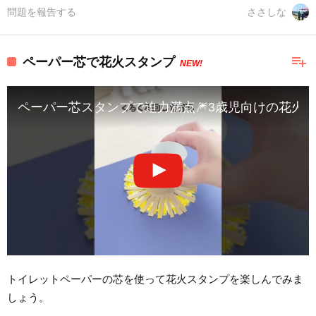
問題を報告する
ささしな
playlist_add
ペーパー芯で花火スタンプ
NEW!
ペーパー芯スタンプで迫力満点🎆3歳児向けの花火製作！ 
トイレットペーパーの芯を使って花火スタンプを楽しんでみま
しょう。