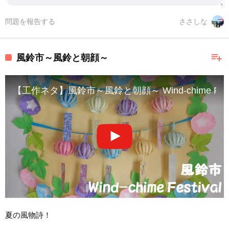
問題を報告する
ささしな
playlist_add
風鈴市～風鈴と朝顔～
【工作ネタ】風鈴市～風鈴と朝顔～ Wind-chime F
夏の風物詩！