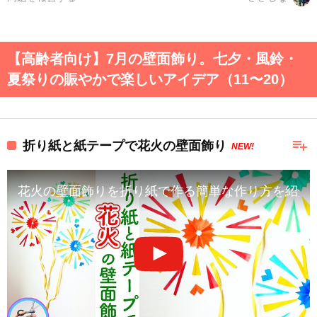
【高齢者向け】7月の壁面飾り。七夕・風鈴・
夏祭りの賑やかで楽しいアイデア（11〜20）
playlist_add
折り紙と紙テープで花火の壁面飾り
NEW!
花火の壁面飾りを折り紙で作る簡単な作り方を紹介