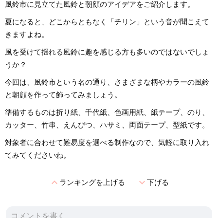
風鈴市に見立てた風鈴と朝顔のアイデアをご紹介します。
夏になると、どこからともなく「チリン」という音が聞こえて
きますよね。
風を受けて揺れる風鈴に趣を感じる方も多いのではないでしょ
うか？
今回は、風鈴市という名の通り、さまざまな柄やカラーの風鈴
と朝顔を作って飾ってみましょう。
準備するものは折り紙、千代紙、色画用紙、紙テープ、のり、
カッター、竹串、えんぴつ、ハサミ、両面テープ、型紙です。
対象者に合わせて難易度を選べる制作なので、気軽に取り入れ
てみてくださいね。
expand_less
expand_more
ランキングを上げる
下げる