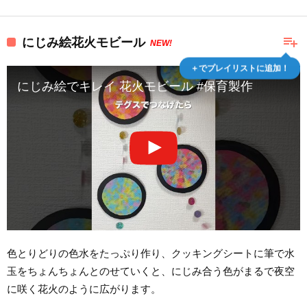
playlist_add
にじみ絵花火モビール
NEW!
＋でプレイリストに追加！
にじみ絵でキレイ 花火モビール #保育製作
色とりどりの色水をたっぷり作り、クッキングシートに筆で水
玉をちょんちょんとのせていくと、にじみ合う色がまるで夜空
に咲く花火のように広がります。