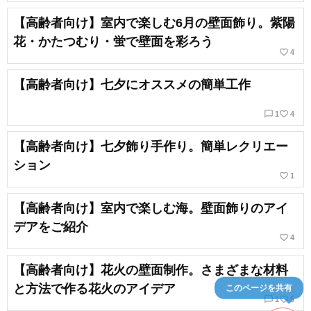
【高齢者向け】室内で楽しむ6月の壁面飾り。紫陽
花・かたつむり・蛍で壁面を彩ろう
favorite_border
4
【高齢者向け】七夕にオススメの簡単工作
chat_bubble_outline
favorite_border
1
4
【高齢者向け】七夕飾り手作り。簡単レクリエー
ション
favorite_border
1
【高齢者向け】室内で楽しむ海。壁面飾りのアイ
デアをご紹介
favorite_border
4
【高齢者向け】花火の壁面制作。さまざまな材料
と方法で作る花火のアイデア
このページを共有
chat_bubble_outline
favorite_border
1
5