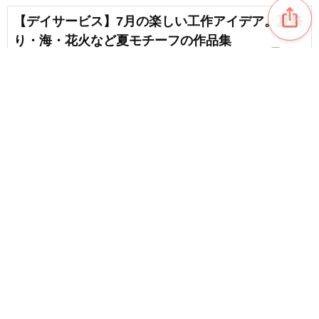
ios_share
【デイサービス】7月の楽しい工作アイデア。夏祭
り・海・花火など夏モチーフの作品集
chat_bubble_outline
favorite_border
1
7
【高齢者向け】夏が楽しくなる工作。身近な材料
で作ってみたくなる簡単アイデア集
chat_bubble_outline
favorite_border
1
8
content_copy
【高齢者向け】手作り暑中見舞い。すてきな夏の
モチーフまとめ
favorite_border
【高齢者向け】7月のイベント企画！盆踊り・スイ
カ割り・七夕喫茶・流しそうめんで盛り上がろう
favorite_border
1
【高齢者向け】7月に体感したい遊び集。七夕ゲー
ムやおやつレク・体操に脳トレまでご紹介
chat_bubble_outline
favorite_border
1
12