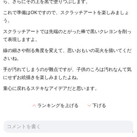
ら、さらにその上を黒で塗りつぶします。
これで準備はOKですので、スクラッチアートを楽しみましょ
う。
スクラッチアートでは先端のとがった棒で黒いクレヨンを削っ
て表現しますよ。
線の細さや削る角度を変えて、思いおもいの花火を描いてくだ
さいね。
手が汚れてしまうのが難点ですが、子供のころは汚れなんて気
にせずお絵描きを楽しみましたよね。
童心に戻れるステキなアイデアだと思います。
expand_less
expand_more
ランキングを上げる
下げる