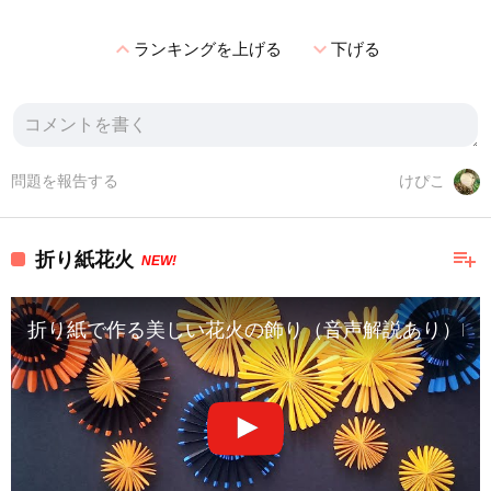
expand_less
expand_more
ランキングを上げる
下げる
問題を報告する
けぴこ
playlist_add
折り紙花火
NEW!
折り紙で作る美しい花火の飾り（音声解説あり）How to make beau