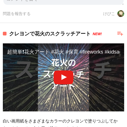
問題を報告する
けぴこ
playlist_add
クレヨンで花火のスクラッチアート
NEW!
超簡単❗花火アート #花火 #保育 #fireworks #kidsactivity 
白い画用紙をさまざまなカラーのクレヨンで塗りつぶしてか