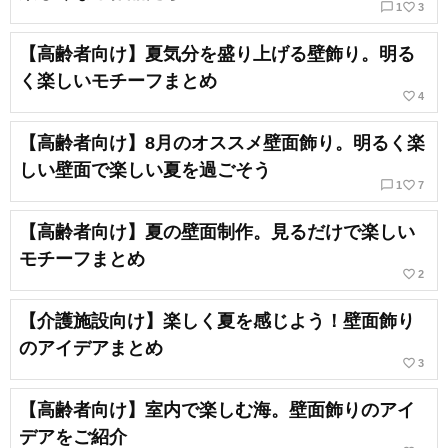
chat_bubble_outline
favorite_border
1
3
【高齢者向け】夏気分を盛り上げる壁飾り。明る
く楽しいモチーフまとめ
favorite_border
4
【高齢者向け】8月のオススメ壁面飾り。明るく楽
しい壁面で楽しい夏を過ごそう
chat_bubble_outline
favorite_border
1
7
【高齢者向け】夏の壁面制作。見るだけで楽しい
モチーフまとめ
favorite_border
2
【介護施設向け】楽しく夏を感じよう！壁面飾り
のアイデアまとめ
favorite_border
3
【高齢者向け】室内で楽しむ海。壁面飾りのアイ
デアをご紹介