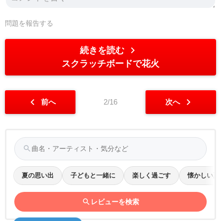
問題を報告する
chevron_right
続きを読む
スクラッチボードで花火
chevron_left
chevron_right
前へ
2/16
次へ
search
夏の思い出
子どもと一緒に
楽しく過ごす
懐かしい夏
search
レビューを検索