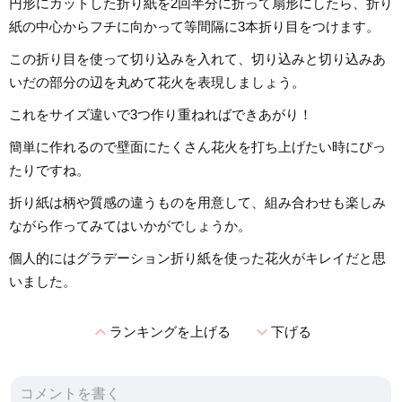
円形にカットした折り紙を2回半分に折って扇形にしたら、折り
紙の中心からフチに向かって等間隔に3本折り目をつけます。
この折り目を使って切り込みを入れて、切り込みと切り込みあ
いだの部分の辺を丸めて花火を表現しましょう。
これをサイズ違いで3つ作り重ねればできあがり！
簡単に作れるので壁面にたくさん花火を打ち上げたい時にぴっ
たりですね。
折り紙は柄や質感の違うものを用意して、組み合わせも楽しみ
ながら作ってみてはいかがでしょうか。
個人的にはグラデーション折り紙を使った花火がキレイだと思
いました。
expand_less
expand_more
ランキングを上げる
下げる