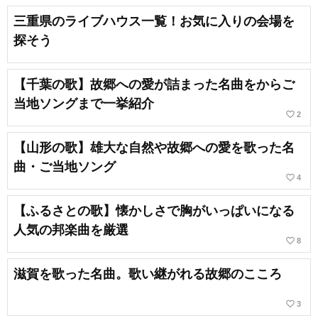
三重県のライブハウス一覧！お気に入りの会場を
探そう
【千葉の歌】故郷への愛が詰まった名曲をからご
当地ソングまで一挙紹介
favorite_border
2
【山形の歌】雄大な自然や故郷への愛を歌った名
曲・ご当地ソング
favorite_border
4
【ふるさとの歌】懐かしさで胸がいっぱいになる
人気の邦楽曲を厳選
favorite_border
8
滋賀を歌った名曲。歌い継がれる故郷のこころ
favorite_border
3