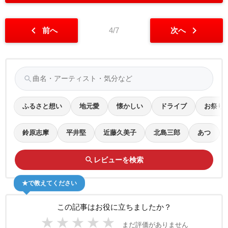
chevron_left
chevron_right
前へ
4/7
次へ
search
ふるさと想い
地元愛
懐かしい
ドライブ
お祭り
鈴原志摩
平井堅
近藤久美子
北島三郎
あつ
search
レビューを検索
★で教えてください
この記事はお役に立ちましたか？
★
★
★
★
★
まだ評価がありません