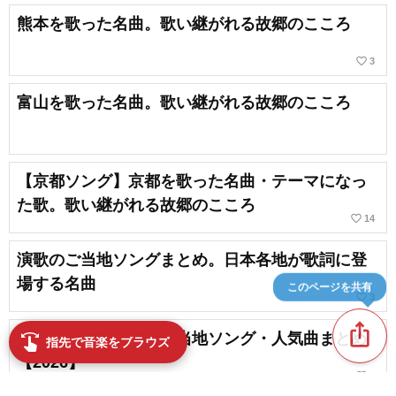
熊本を歌った名曲。歌い継がれる故郷のこころ
favorite_border
3
富山を歌った名曲。歌い継がれる故郷のこころ
【京都ソング】京都を歌った名曲・テーマになっ
た歌。歌い継がれる故郷のこころ
favorite_border
14
演歌のご当地ソングまとめ。日本各地が歌詞に登
場する名曲
このページを共有
favorite_border
3
ios_share
奈良を歌った名曲～ご当地ソング・人気曲まとめ
swipe
指先で音楽をブラウズ
【2026】
favorite_border
4