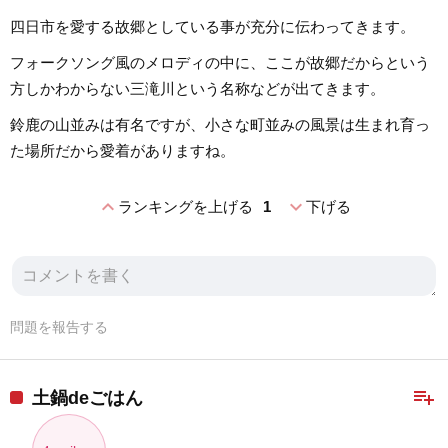
四日市を愛する故郷としている事が充分に伝わってきます。
フォークソング風のメロディの中に、ここが故郷だからという
方しかわからない三滝川という名称などが出てきます。
鈴鹿の山並みは有名ですが、小さな町並みの風景は生まれ育っ
た場所だから愛着がありますね。
expand_less
expand_more
ランキングを上げる
1
下げる
問題を報告する
playlist_add
土鍋deごはん