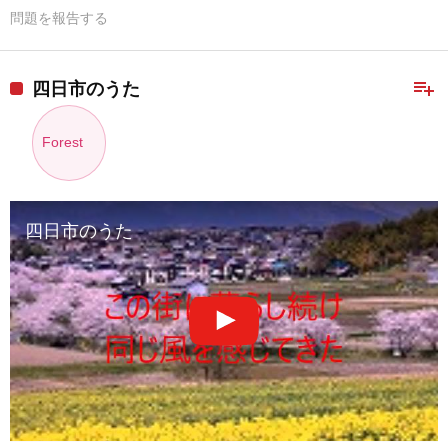
問題を報告する
playlist_add
四日市のうた
Forest
四日市のうた