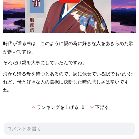
時代が遡る曲は、このように親の為に好きな人をあきらめた歌
が多いですね。
それだけ親を大事にしていたんですね。
海から帰る母を待つとあるので、病に伏せている訳でもないけ
れど、母と好きな人の選択に決断した時の悲しさは辛いです
ね。
expand_less
expand_more
ランキングを上げる
1
下げる