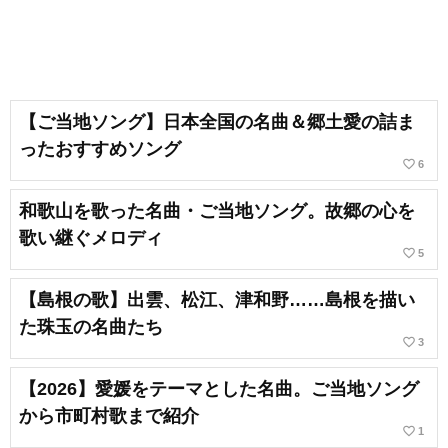
【ご当地ソング】日本全国の名曲＆郷土愛の詰ま
ったおすすめソング
favorite_border
6
和歌山を歌った名曲・ご当地ソング。故郷の心を
歌い継ぐメロディ
favorite_border
5
【島根の歌】出雲、松江、津和野……島根を描い
た珠玉の名曲たち
favorite_border
3
【2026】愛媛をテーマとした名曲。ご当地ソング
から市町村歌まで紹介
favorite_border
1