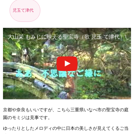
児玉て津代
大山栄 もみじに映える聖宝寺（歌 児玉 て津代）い
京都や奈良もいいですが、こちら三重県いなべ市の聖宝寺の庭
園のモミジは見事です。
ゆったりとしたメロディの中に日本の美しさが見えてくるご当