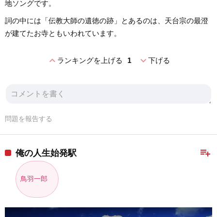
地ソングです。
詞の中には「伝教大師の遺徳の跡」とあるのは、天台宗の最澄
が建てたお寺ともいわれています。
expand_less
expand_more
ランキングを上げる
1
下げる
問題を報告する
playlist_add
俺の人生始発駅
鳥羽一郎