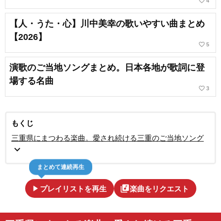
favorite_border
4
【人・うた・心】川中美幸の歌いやすい曲まとめ
【2026】
favorite_border
5
演歌のご当地ソングまとめ。日本各地が歌詞に登
場する名曲
favorite_border
3
もくじ
三重県にまつわる楽曲。愛され続ける三重のご当地ソング
expand_more
まとめて連続再生
play_arrow
library_music
プレイリストを再生
楽曲をリクエスト