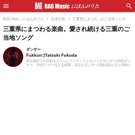
RAG Mus... にほんのうた
日本の歌
三重県にまつわ...のご当地ソング
三重県にまつわる楽曲。愛され続ける三重のご
当地ソング
ダンサー
Fukkun:)Tatsuki Fukuda
東京都内での活動をメインにアーティストのバックダンサーやMVダン
サー、CMダンサーなどを経験。現在もダンサー活動を続けると同時に
記事制作にも携わっています。中学時代にマイケル・ジャクソンを知
ったのをキッカケに、高校2年生からダンス活動を始める。ダンスを始
めてから今まで聴いていたJ-POPや邦楽ロック以外にも洋楽のR&Bや
ラップ、オルタナティブ系の音楽まで、主にダンスで使用される曲も
聴き始める。小学生の頃は3年間合唱団に所属し、歌うことが好きなの
で趣味でカラオケにもよく行きます！現在では邦楽ロックやラップ、
さらにはK-POPまで幅広くの音楽を好んで聴きます。