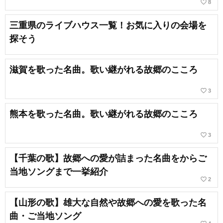
favorite_border
8
三重県のライブハウス一覧！お気に入りの会場を
探そう
滋賀を歌った名曲。歌い継がれる故郷のこころ
favorite_border
3
熊本を歌った名曲。歌い継がれる故郷のこころ
favorite_border
3
【千葉の歌】故郷への愛が詰まった名曲をからご
当地ソングまで一挙紹介
favorite_border
2
【山形の歌】雄大な自然や故郷への愛を歌った名
曲・ご当地ソング