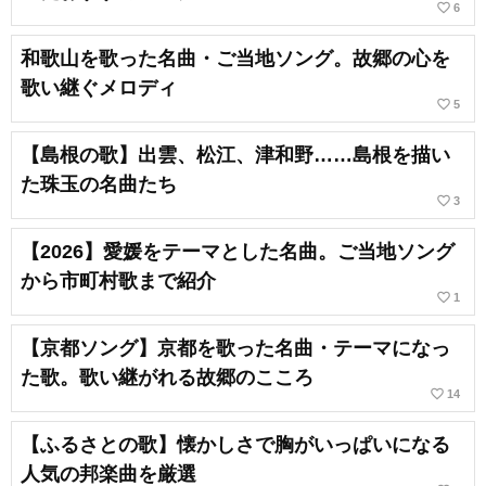
favorite_border
6
和歌山を歌った名曲・ご当地ソング。故郷の心を
歌い継ぐメロディ
favorite_border
5
【島根の歌】出雲、松江、津和野……島根を描い
た珠玉の名曲たち
favorite_border
3
【2026】愛媛をテーマとした名曲。ご当地ソング
から市町村歌まで紹介
favorite_border
1
【京都ソング】京都を歌った名曲・テーマになっ
た歌。歌い継がれる故郷のこころ
favorite_border
14
【ふるさとの歌】懐かしさで胸がいっぱいになる
人気の邦楽曲を厳選