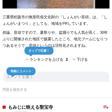
三重県松阪市の無形民俗文化財の「しょんがい音頭」は、「し
ょんがいまつり」としても、地域をPRしています。
勿論、音頭ですので、夏祭りや、盆踊りでも人気が高く、30年
ぶりに開催された地区で披露したところ、地元ブームになりつ
つあるそうで、音頭というのは活性化されますね。
タップで応援！
expand_less
expand_more
ランキングを上げる
2
下げる
気軽にコメント
問題を報告する
playlist_add
もみじに映える聖宝寺