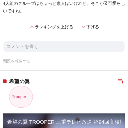
4人組のグループはちょっと素人ぽいけれど、そこが又可愛らし
いですね。
expand_less
expand_more
ランキングを上げる
下げる
問題を報告する
playlist_add
希望の翼
Trooper
希望の翼 TROOPER 三重テレビ放送 第94回高