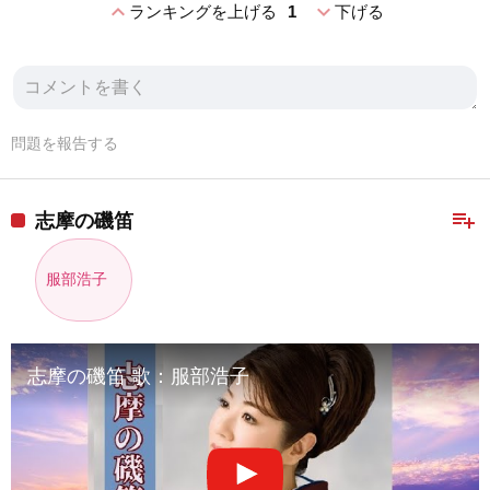
expand_less
expand_more
ランキングを上げる
1
下げる
問題を報告する
playlist_add
志摩の磯笛
服部浩子
志摩の磯笛 歌：服部浩子