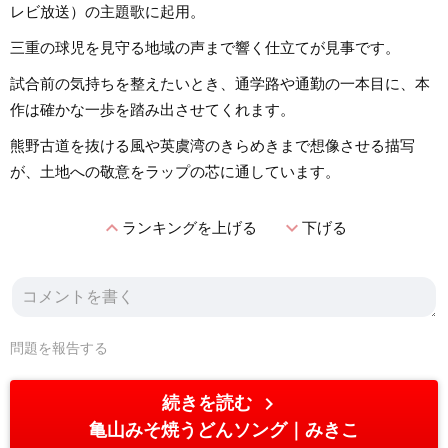
レビ放送）の主題歌に起用。
三重の球児を見守る地域の声まで響く仕立てが見事です。
試合前の気持ちを整えたいとき、通学路や通勤の一本目に、本
作は確かな一歩を踏み出させてくれます。
熊野古道を抜ける風や英虞湾のきらめきまで想像させる描写
が、土地への敬意をラップの芯に通しています。
expand_less
expand_more
ランキングを上げる
下げる
問題を報告する
chevron_right
続きを読む
亀山みそ焼うどんソング
みきこ