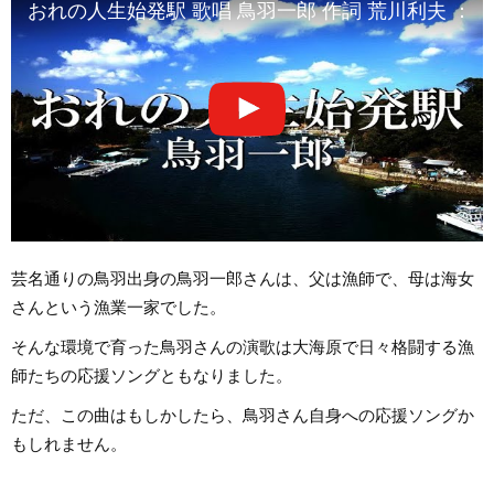
おれの人生始発駅 歌唱 鳥羽一郎 作詞 荒川利夫 ：作曲
芸名通りの鳥羽出身の鳥羽一郎さんは、父は漁師で、母は海女
さんという漁業一家でした。
そんな環境で育った鳥羽さんの演歌は大海原で日々格闘する漁
師たちの応援ソングともなりました。
ただ、この曲はもしかしたら、鳥羽さん自身への応援ソングか
もしれません。