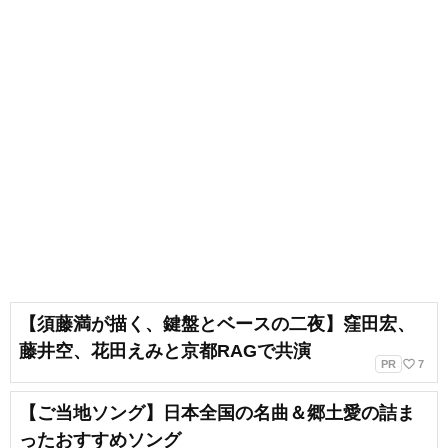
【須藤満が描く、鍵盤とベースの二夜】窪田宏、
藤井空、花田えみと京都RAGで共演
favorite_border
PR
7
【ご当地ソング】日本全国の名曲＆郷土愛の詰ま
ったおすすめソング