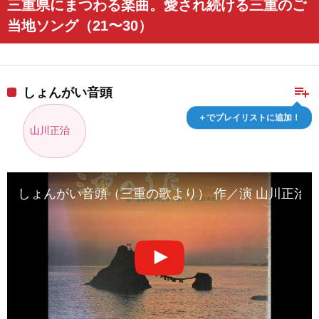
三重県にまつわる楽曲。愛され続ける三重のご
当地ソング（21〜30）
playlist_add
しょんがい音頭
＋でプレイリストに追加！
山川正治
しょんがい音頭（三重の歌より） 作／演 山川正治