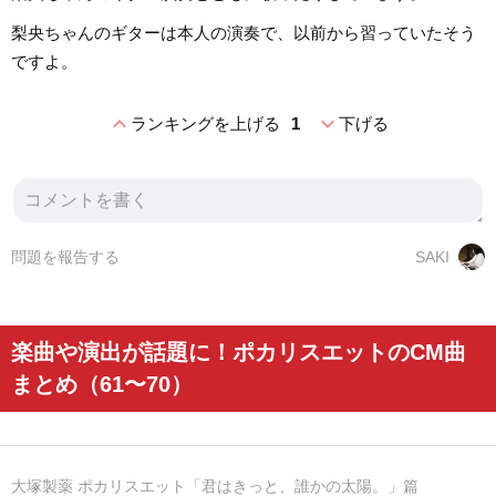
梨央ちゃんのギターは本人の演奏で、以前から習っていたそう
ですよ。
expand_less
expand_more
ランキングを上げる
1
下げる
問題を報告する
SAKI
楽曲や演出が話題に！ポカリスエットのCM曲
まとめ（61〜70）
大塚製薬 ポカリスエット「君はきっと、誰かの太陽。」篇