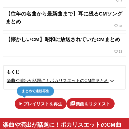
favorite_border
3
【往年の名曲から最新曲まで】耳に残るCMソング
まとめ
favorite_border
58
【懐かしいCM】昭和に放送されていたCMまとめ
favorite_border
23
もくじ
expand_more
楽曲や演出が話題に！ポカリスエットのCM曲まとめ
まとめて連続再生
play_arrow
library_music
プレイリストを再生
楽曲をリクエスト
楽曲や演出が話題に！ポカリスエットのCM曲