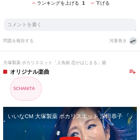
expand_less
expand_more
ランキングを上げる
1
下げる
問題を報告する
河童巻き
大塚製薬 ポカリスエット「人魚姫 恋がはじまる」篇
playlist_add
オリジナル楽曲
SCHANITA
いいなCM 大塚製薬 ポカリスエット 深田恭子 「人魚