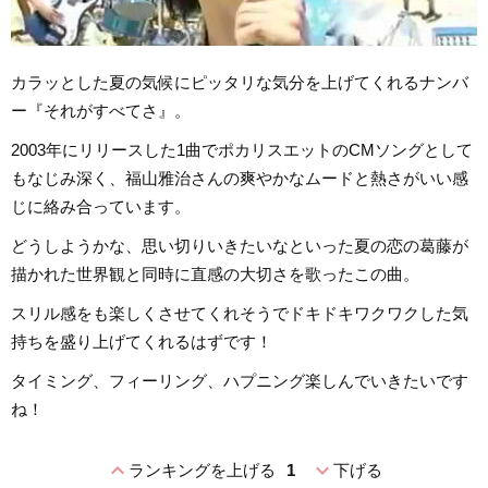
カラッとした夏の気候にピッタリな気分を上げてくれるナンバ
ー『それがすべてさ』。
2003年にリリースした1曲でポカリスエットのCMソングとして
もなじみ深く、福山雅治さんの爽やかなムードと熱さがいい感
じに絡み合っています。
どうしようかな、思い切りいきたいなといった夏の恋の葛藤が
描かれた世界観と同時に直感の大切さを歌ったこの曲。
スリル感をも楽しくさせてくれそうでドキドキワクワクした気
持ちを盛り上げてくれるはずです！
タイミング、フィーリング、ハプニング楽しんでいきたいです
ね！
expand_less
expand_more
ランキングを上げる
1
下げる