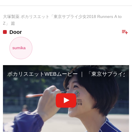
大塚製薬 ポカリスエット「東京サプライ少女2018 Runners A to
Z」 篇
playlist_add
Door
sumika
ポカリスエットWEBムービー ｜ 「東京サプライ少女2018 