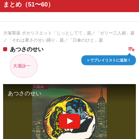
まとめ（51〜60）
大塚製薬 ポカリスエット「じっとしてて」篇／「ゼリー三人娘」篇
／「それは暑さのせい踊り」篇／「日傘のひと」篇
playlist_add
あつさのせい
＋でプレイリストに追加！
大瀧詠一
あつさのせい