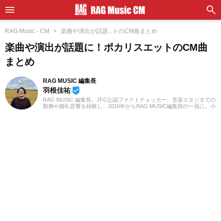
RAG Music - CM
楽曲や演出が話題...トのCM曲まとめ
楽曲や演出が話題に！ポカリスエットのCM曲
まとめ
RAG MUSIC 編集長
羽根佳祐
beenhere
RAG MUSIC 編集長。JFC公認ファクトチェッカー。音楽スタジオでの
勤務や婚礼音響を経験し、2016年からRAG MUSIC編集部の一員に。小
学校ではマーチング、中学校では吹奏楽でクラリネット、高校以降は
バンドでドラムと、さまざまな楽器を経験。各種楽曲紹介記事をはじ
め、各地の音楽フェスの紹介記事やライブレポートなど、自身の音楽
活動やこれまでの業務で培った経験を元に日々記事を制作していま
す。音楽は国内外のロックはもちろん、最近ではJ-POPも広く好んで
聴いています。