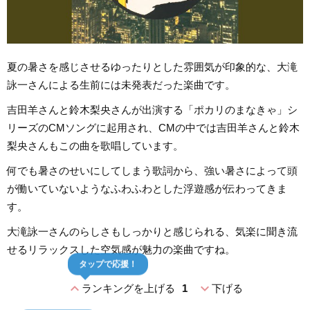
夏の暑さを感じさせるゆったりとした雰囲気が印象的な、大滝
詠一さんによる生前には未発表だった楽曲です。
吉田羊さんと鈴木梨央さんが出演する「ポカリのまなきゃ」シ
リーズのCMソングに起用され、CMの中では吉田羊さんと鈴木
梨央さんもこの曲を歌唱しています。
何でも暑さのせいにしてしまう歌詞から、強い暑さによって頭
が働いていないようなふわふわとした浮遊感が伝わってきま
す。
大滝詠一さんのらしさもしっかりと感じられる、気楽に聞き流
せるリラックスした空気感が魅力の楽曲ですね。
タップで応援！
expand_less
expand_more
ランキングを上げる
1
下げる