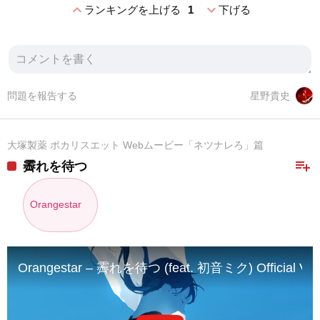
expand_less
expand_more
ランキングを上げる
1
下げる
問題を報告する
星野貴史
大塚製薬 ポカリスエット Webムービー「ネツナレろ」篇
playlist_add
霽れを待つ
Orangestar
Orangestar – 霽れを待つ (feat. 初音ミク) Official Vid