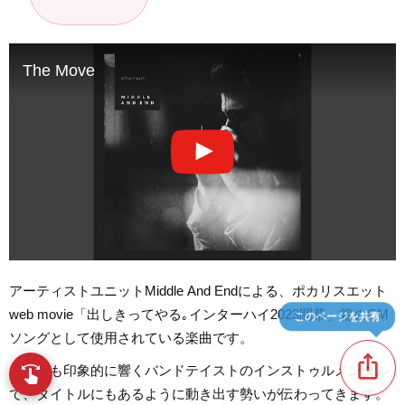
The Move
アーティストユニットMiddle And Endによる、ポカリスエット
web movie「出しきってやる｡インターハイ2023開幕」篇のCM
このページを共有
ソングとして使用されている楽曲です。
ios_share
ピアノも印象的に響くバンドテイストのインストゥルメンタル
swipe
指先で音楽をブラウズ
で、タイトルにもあるように動き出す勢いが伝わってきます。