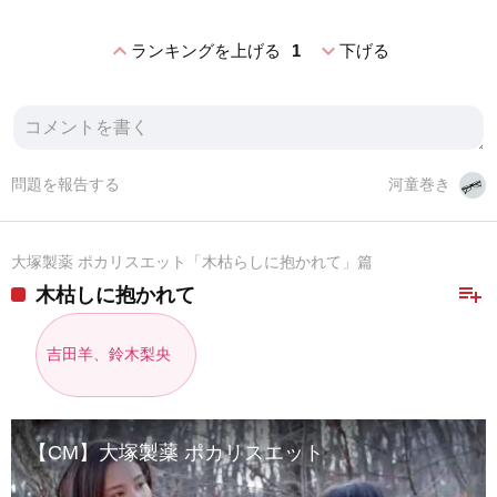
expand_less
expand_more
ランキングを上げる
1
下げる
問題を報告する
河童巻き
大塚製薬 ポカリスエット「木枯らしに抱かれて」篇
playlist_add
木枯しに抱かれて
吉田羊、鈴木梨央
【CM】大塚製薬 ポカリスエット