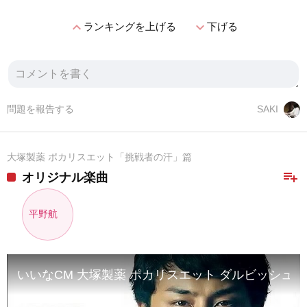
expand_less
expand_more
ランキングを上げる
下げる
問題を報告する
SAKI
大塚製薬 ポカリスエット「挑戦者の汗」篇
playlist_add
オリジナル楽曲
平野航
いいなCM 大塚製薬 ポカリスエット ダルビッシュ