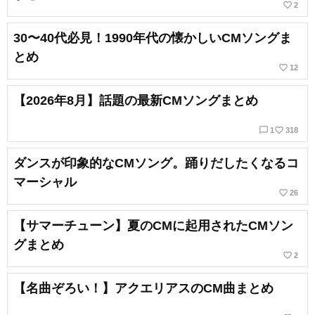
favorite_border
2
30〜40代必見！1990年代の懐かしいCMソングま
とめ
favorite_border
12
【2026年8月】話題の最新CMソングまとめ
chat_bubble_outline
favorite_border
1
318
ダンスが印象的なCMソング。踊りだしたくなるコ
マーシャル
favorite_border
26
【サマーチューン】夏のCMに起用されたCMソン
グまとめ
favorite_border
2
【名曲ぞろい！】アクエリアスのCM曲まとめ