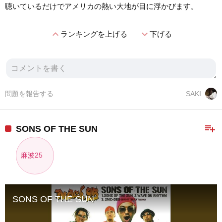
聴いているだけでアメリカの熱い大地が目に浮かびます。
expand_less
expand_more
ランキングを上げる
下げる
問題を報告する
SAKI
playlist_add
SONS OF THE SUN
麻波25
SONS OF THE SUN