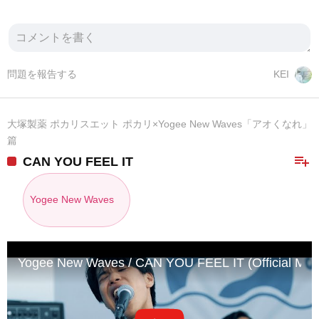
問題を報告する
KEI
大塚製薬 ポカリスエット ポカリ×Yogee New Waves「アオくなれ」
篇
playlist_add
CAN YOU FEEL IT
Yogee New Waves
Yogee New Waves / CAN YOU FEEL IT (Official MV)