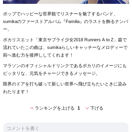
ポップでハッピーな世界観でリスナーを魅了するバンド、
sumikaのファーストアルバム『Familia』のラストを飾るナンバ
ー。
ポカリスエット「東京サプライ少女2018 Runners A to Z」篇で
流れていたこの曲は、sumikaらしいキャッチーなメロディーで
前へ進む力を後押ししてくれます！
マラソンのオフィシャルドリンクであるポカリのイメージにも
ピッタリな、元気をチャージできるメッセージ。
限界のドアを打ち破って新しい世界へ飛び立ちたいときに染み
わたります！
expand_less
expand_more
ランキングを上げる
1
下げる