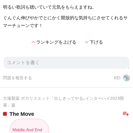
明るい歌詞も聴いていて元気をもらえますね。
ぐんぐん伸びやかでとにかく開放的な気持ちにさせてくれるサ
マーチューンです！
expand_less
expand_more
ランキングを上げる
下げる
問題を報告する
KEI
大塚製薬 ポカリスエット「出しきってやる｡インターハイ2023開
幕」篇
playlist_add
The Move
Middle And End