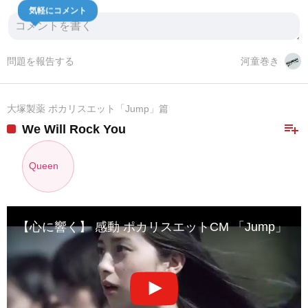
気軽にコメント
問題を報告する
河童巻き
大塚製薬 ポカリスエット「Jump」篇
playlist_add
We Will Rock You
Queen
【心に響く】 感動 ポカリスエットCM 「Jump」 “中条あや