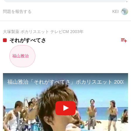
問題を報告する
KEI
大塚製薬 ポカリスエット テレビCM 2003年
playlist_add
それがすべてさ
福山雅治
福山雅治「それがすべてさ」ポカリスエット 2003年