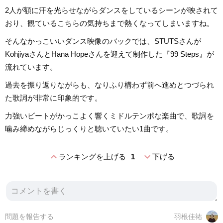
2人が額に汗を光らせながらダンスをしているシーンが映されて
おり、観ているこちらの気持ちまで熱くなってしまいますね。
そんなかっこいいダンス映像のバックでは、STUTSさんが
KohjiyaさんとHana Hopeさんを迎えて制作した『99 Steps』が
流れています。
過去を振り返りながらも、なりふり構わず前へ進めとつづられ
た歌詞が非常に印象的です。
力強いビートがかっこよく響くミドルテンポな楽曲で、歌詞を
噛み締めながらじっくりと聴いていたい1曲です。
expand_less
expand_more
ランキングを上げる
1
下げる
問題を報告する
羽根佳祐