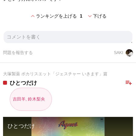
expand_less
expand_more
ランキングを上げる
1
下げる
問題を報告する
SAKI
大塚製薬 ポカリスエット「ジェスチャー いきます」篇
playlist_add
ひとつだけ
吉田羊, 鈴木梨央
ひとつだけ