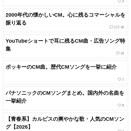
favorite_border
2
2000年代の懐かしいCM。心に残るコマーシャルを
振り返る
chat_bubble_outline
favorite_border
1
38
YouTubeショートで耳に残るCM曲・広告ソング特
集
favorite_border
18
ポッキーのCM曲。歴代CMソングを一挙に紹介
favorite_border
1
パナソニックのCMソングまとめ。国内外の名曲を
一挙紹介
favorite_border
8
【青春系】カルピスの爽やかな歌・人気のCMソン
グ【2026】