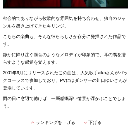
都会的でありながら牧歌的な雰囲気を持ち合わせ、独自のジャ
ンルを築き上げてきたキリンジ。
こちらの楽曲も、そんな彼ららしさが存分に発揮された作品で
す。
静かに降り注ぐ雨音のようなメロディが印象的で、耳の隅を濡
らすような感覚を覚えます。
2001年6月にリリースされたこの曲は、人気歌手aikoさんがバッ
クコーラスで参加しており、PVにはダンサーの川口ゆいさんが
登場しています。
雨の日に窓辺で聴けば、一層感慨深い情景が浮かぶことでしょ
う。
expand_less
expand_more
ランキングを上げる
下げる