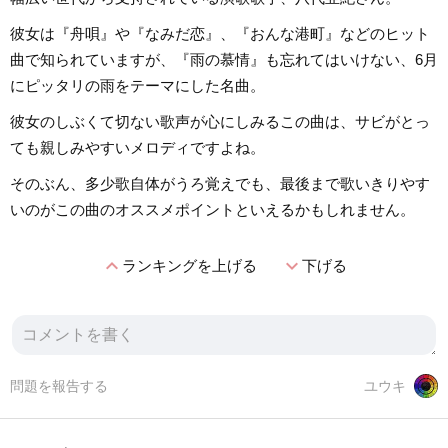
彼女は『舟唄』や『なみだ恋』、『おんな港町』などのヒット
曲で知られていますが、『雨の慕情』も忘れてはいけない、6月
にピッタリの雨をテーマにした名曲。
彼女のしぶくて切ない歌声が心にしみるこの曲は、サビがとっ
ても親しみやすいメロディですよね。
そのぶん、多少歌自体がうろ覚えでも、最後まで歌いきりやす
いのがこの曲のオススメポイントといえるかもしれません。
expand_less
expand_more
ランキングを上げる
下げる
問題を報告する
ユウキ