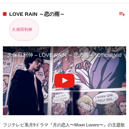
playlist_add
LOVE RAIN ～恋の雨～
久保田利伸
久保田利伸 – LOVE RAIN ～恋の雨～ [Official Video Sh
フジテレビ系月9ドラマ『月の恋人〜Moon Lovers〜』の主題歌