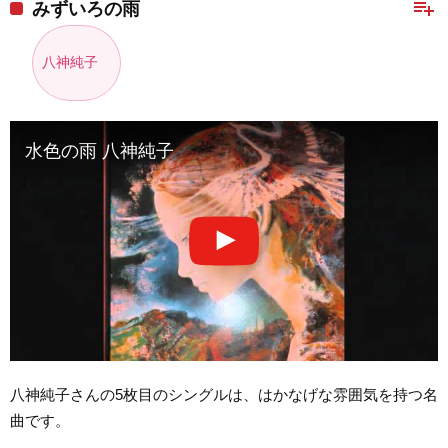
playlist_add
みずいろの雨
八神純子
水色の雨 八神純子
八神純子さんの5枚目のシングルは、はかなげな雰囲気を持つ名
曲です。