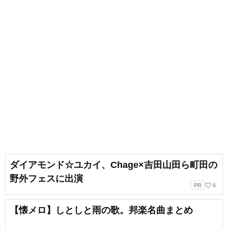
ダイアモンド☆ユカイ、Chage×吉田山田ら町田の
野外フェスに出演
favorite_border
PR
6
【懐メロ】しとしと雨の歌。邦楽名曲まとめ