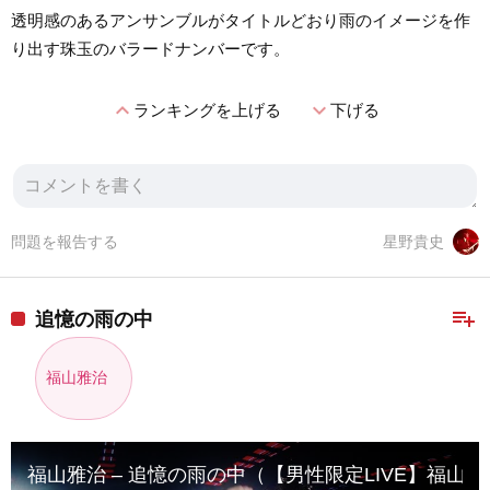
透明感のあるアンサンブルがタイトルどおり雨のイメージを作
り出す珠玉のバラードナンバーです。
expand_less
expand_more
ランキングを上げる
下げる
問題を報告する
星野貴史
playlist_add
追憶の雨の中
福山雅治
福山雅治 – 追憶の雨の中（【男性限定LIVE】福山