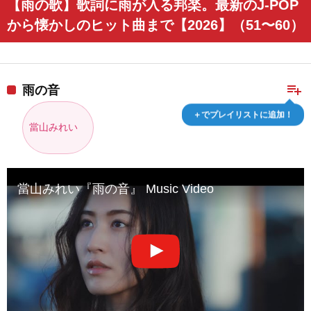
【雨の歌】歌詞に雨が入る邦楽。最新のJ-POP
から懐かしのヒット曲まで【2026】（51〜60）
playlist_add
雨の音
＋でプレイリストに追加！
當山みれい
當山みれい『雨の音』 Music Video