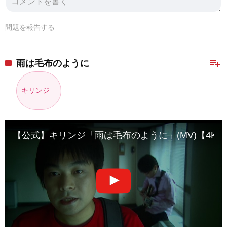
問題を報告する
playlist_add
雨は毛布のように
キリンジ
【公式】キリンジ「雨は毛布のように」(MV)【4Kリマスター】KI