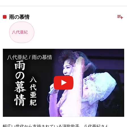
playlist_add
雨の慕情
八代亜紀
八代亜紀 / 雨の慕情
幅広い世代から支持されている演歌歌手、八代亜紀さん。