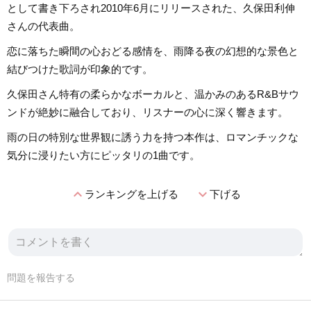
として書き下ろされ2010年6月にリリースされた、久保田利伸
さんの代表曲。
恋に落ちた瞬間の心おどる感情を、雨降る夜の幻想的な景色と
結びつけた歌詞が印象的です。
久保田さん特有の柔らかなボーカルと、温かみのあるR&Bサウ
ンドが絶妙に融合しており、リスナーの心に深く響きます。
雨の日の特別な世界観に誘う力を持つ本作は、ロマンチックな
気分に浸りたい方にピッタリの1曲です。
expand_less
expand_more
ランキングを上げる
下げる
問題を報告する