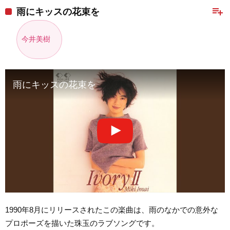
playlist_add
雨にキッスの花束を
今井美樹
雨にキッスの花束を
1990年8月にリリースされたこの楽曲は、雨のなかでの意外な
プロポーズを描いた珠玉のラブソングです。