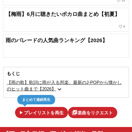
favorite_border
15
【梅雨】6月に聴きたいボカロ曲まとめ【初夏】
favorite_border
4
雨のパレードの人気曲ランキング【2026】
もくじ
【雨の歌】歌詞に雨が入る邦楽。最新のJ-POPから懐かし
expand_more
のヒット曲まで【2026】
まとめて連続再生
play_arrow
library_music
プレイリストを再生
楽曲をリクエスト