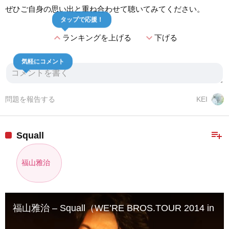
ぜひご自身の思い出と重ね合わせて聴いてみてください。
タップで応援！
expand_less
expand_more
ランキングを上げる
下げる
気軽にコメント
問題を報告する
KEI
playlist_add
Squall
福山雅治
福山雅治 – Squall（WE’RE BROS.TOUR 2014 in A