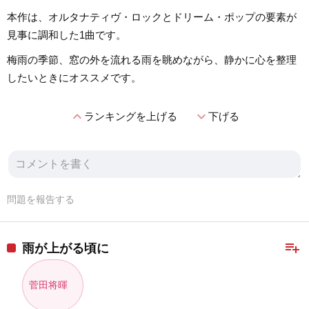
本作は、オルタナティヴ・ロックとドリーム・ポップの要素が
見事に調和した1曲です。
梅雨の季節、窓の外を流れる雨を眺めながら、静かに心を整理
したいときにオススメです。
expand_less
expand_more
ランキングを上げる
下げる
問題を報告する
playlist_add
雨が上がる頃に
菅田将暉