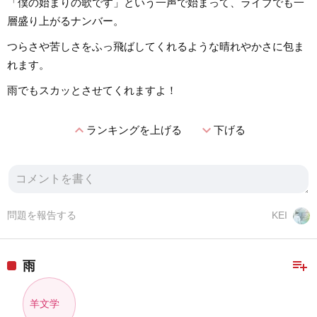
「僕の始まりの歌です」という一声で始まって、ライブでも一
層盛り上がるナンバー。
つらさや苦しさをふっ飛ばしてくれるような晴れやかさに包ま
れます。
雨でもスカッとさせてくれますよ！
expand_less
expand_more
ランキングを上げる
下げる
問題を報告する
KEI
playlist_add
雨
羊文学