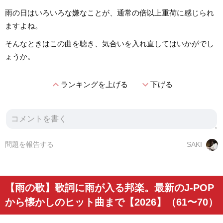
雨の日はいろいろな嫌なことが、通常の倍以上重荷に感じられ
ますよね。
そんなときはこの曲を聴き、気合いを入れ直してはいかがでし
ょうか。
expand_less
expand_more
ランキングを上げる
下げる
問題を報告する
SAKI
【雨の歌】歌詞に雨が入る邦楽。最新のJ-POP
から懐かしのヒット曲まで【2026】（61〜70）