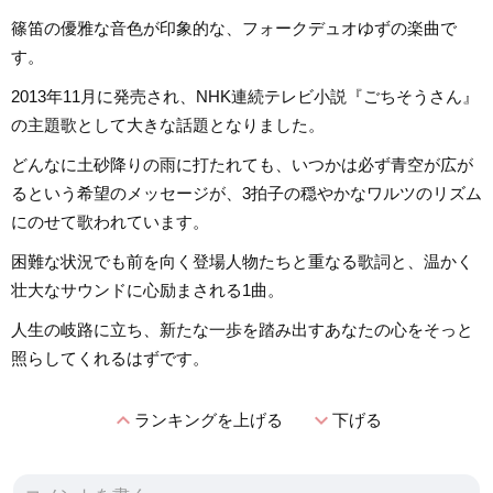
篠笛の優雅な音色が印象的な、フォークデュオゆずの楽曲で
す。
2013年11月に発売され、NHK連続テレビ小説『ごちそうさん』
の主題歌として大きな話題となりました。
どんなに土砂降りの雨に打たれても、いつかは必ず青空が広が
るという希望のメッセージが、3拍子の穏やかなワルツのリズム
にのせて歌われています。
困難な状況でも前を向く登場人物たちと重なる歌詞と、温かく
壮大なサウンドに心励まされる1曲。
人生の岐路に立ち、新たな一歩を踏み出すあなたの心をそっと
照らしてくれるはずです。
expand_less
expand_more
ランキングを上げる
下げる