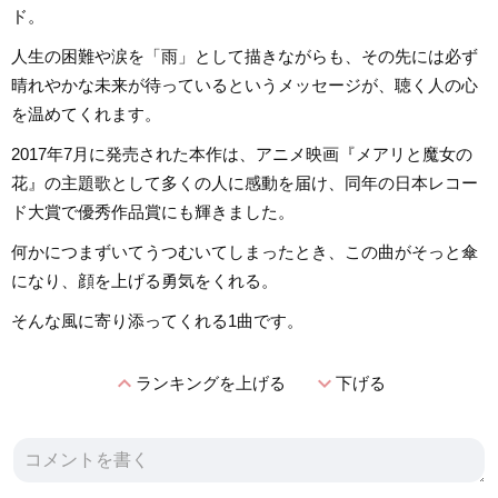
ド。
人生の困難や涙を「雨」として描きながらも、その先には必ず
晴れやかな未来が待っているというメッセージが、聴く人の心
を温めてくれます。
2017年7月に発売された本作は、アニメ映画『メアリと魔女の
花』の主題歌として多くの人に感動を届け、同年の日本レコー
ド大賞で優秀作品賞にも輝きました。
何かにつまずいてうつむいてしまったとき、この曲がそっと傘
になり、顔を上げる勇気をくれる。
そんな風に寄り添ってくれる1曲です。
expand_less
expand_more
ランキングを上げる
下げる