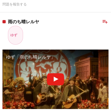
問題を報告する
playlist_add
雨のち晴レルヤ
ゆず
ゆず「雨のち晴レルヤ」