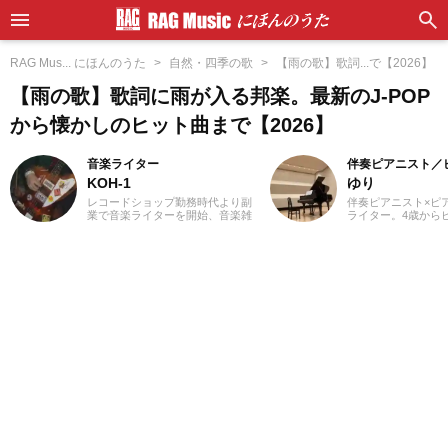
RAG Mus... にほんのうた
自然・四季の歌
【雨の歌】歌詞...で【2026】
【雨の歌】歌詞に雨が入る邦楽。最新のJ-POP
から懐かしのヒット曲まで【2026】
音楽ライター
伴奏ピアニスト／
KOH-1
ゆり
レコードショップ勤務時代より副
伴奏ピアニスト×ピア
業で音楽ライターを開始、音楽雑
ライター。4歳から
誌やディスクガイド本、ムック本
め、ピアノ教室の先
にwebメディアなどへの寄稿を18
楽の道を志す。高校
年以上担当。ライターとしては洋
の専門課程に進み、
楽が主戦場ですが、音楽リスナー
奏のおもしろさに目
としては35年以上「好きなものが
在、ピアノを教える
好き」をモットーに好奇心を忘れ
知を中心にフルート
ないことを常に心がけています。
等の伴奏者として活
バンド活動歴あり、作詞作曲を担
レッスンを通して生
当するベーシストという立ち位置
行の曲を教わること
でした。演奏経験のある楽器はベ
楽・洋楽・CM曲な
ース、ギター、ピアノ。40代半ば
問わずなんでもピア
から英語の勉強を開始、現在も継
るのが趣味。2021
続中です。
イターとしての活動
音楽をはじめさまざ
の執筆にあたってい