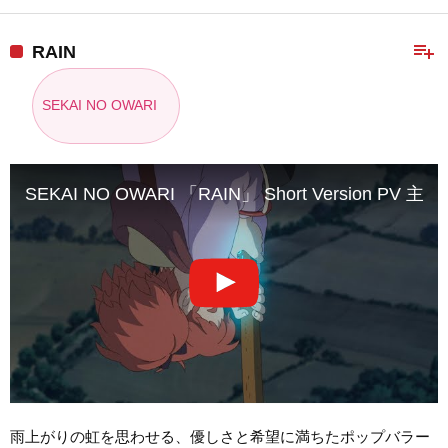
playlist_add
RAIN
SEKAI NO OWARI
SEKAI NO OWARI 「RAIN」 Short Version
雨上がりの虹を思わせる、優しさと希望に満ちたポップバラー