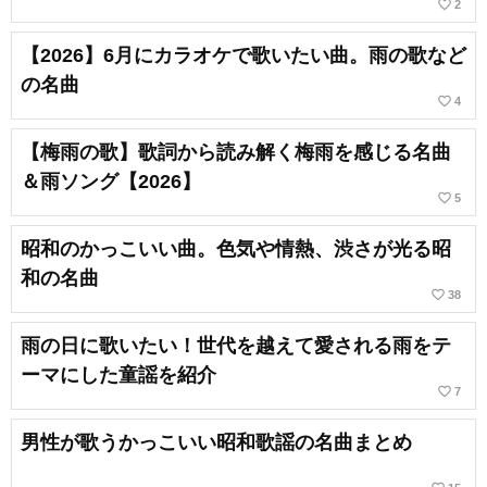
favorite_border
2
【2026】6月にカラオケで歌いたい曲。雨の歌など
の名曲
favorite_border
4
【梅雨の歌】歌詞から読み解く梅雨を感じる名曲
＆雨ソング【2026】
favorite_border
5
昭和のかっこいい曲。色気や情熱、渋さが光る昭
和の名曲
favorite_border
38
雨の日に歌いたい！世代を越えて愛される雨をテ
ーマにした童謡を紹介
favorite_border
7
男性が歌うかっこいい昭和歌謡の名曲まとめ