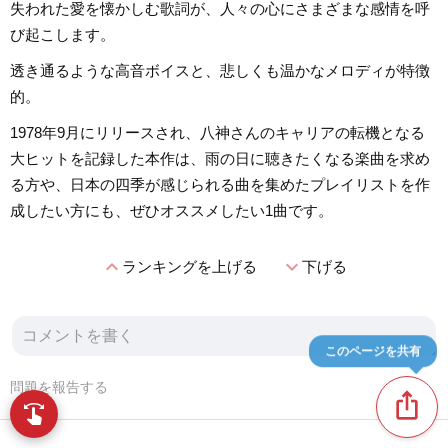
失われた愛を懐かしむ歌詞が、人々の心にさまざまな感情を呼
び起こします。
透き通るような高音ボイスと、悲しくも温かなメロディが特徴
的。
1978年9月にリリースされ、八神さんのキャリアの転機となる
大ヒットを記録した本作は、雨の日に聴きたくなる楽曲を求め
る方や、日本の四季が感じられる曲を集めたプレイリストを作
成したい方にも、ぜひオススメしたい1曲です。
expand_less
expand_more
ランキングを上げる
下げる
このページを共有
問題を報告する
ios_share
swipe
指先で音楽をブラウズ