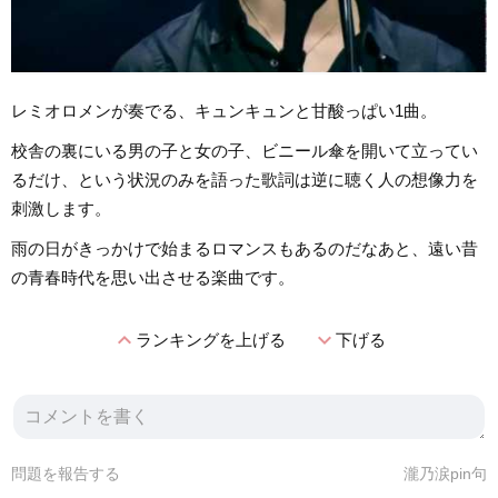
レミオロメンが奏でる、キュンキュンと甘酸っぱい1曲。
校舎の裏にいる男の子と女の子、ビニール傘を開いて立ってい
るだけ、という状況のみを語った歌詞は逆に聴く人の想像力を
刺激します。
雨の日がきっかけで始まるロマンスもあるのだなあと、遠い昔
の青春時代を思い出させる楽曲です。
expand_less
expand_more
ランキングを上げる
下げる
問題を報告する
瀧乃涙pin句