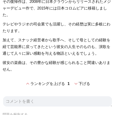
その復帰作は、2008年に日本クラウンからリリースされたメジ
ャーデビュー作で、2015年には日本コロムビアに移籍しまし
た。
テレビやラジオの司会業でも活躍し、その経歴は実に多岐にわ
たります。
加えて、スナック経営者から歌手へ、そして母としての経験を
経て芸能界に戻ってきたという彼女の人生そのものも、演歌を
通じて人々に深い感動を与える物語といえるでしょう。
彼女の楽曲は、その豊かな経験が感じられること間違いありま
せん。
expand_less
expand_more
ランキングを上げる
1
下げる
問題を報告する