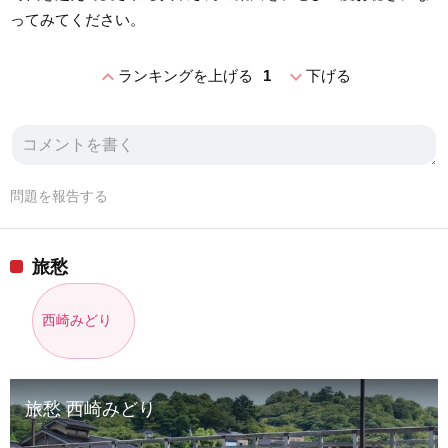
ってみてください。
expand_less
expand_more
ランキングを上げる
1
下げる
問題を報告する
旅愁
西崎みどり
旅愁 西崎みどり