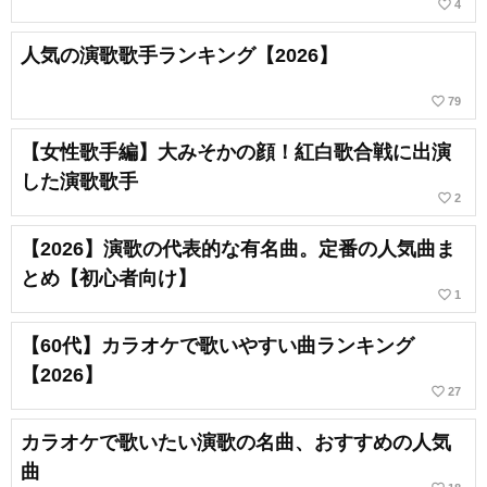
favorite_border
4
人気の演歌歌手ランキング【2026】
favorite_border
79
【女性歌手編】大みそかの顔！紅白歌合戦に出演
した演歌歌手
favorite_border
2
【2026】演歌の代表的な有名曲。定番の人気曲ま
とめ【初心者向け】
favorite_border
1
【60代】カラオケで歌いやすい曲ランキング
【2026】
favorite_border
27
カラオケで歌いたい演歌の名曲、おすすめの人気
曲