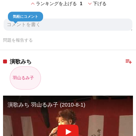
expand_less
expand_more
ランキングを上げる
1
下げる
気軽にコメント
問題を報告する
playlist_add
演歌みち
羽山るみ子
演歌みち 羽山るみ子 (2010-8-1)