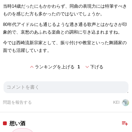
当時14歳だったにもかかわらず、同曲の表現力には特筆すべき
ものを感じた方も多かったのではないでしょうか。
80年代アイドルにも通じるような透き通る歌声とはかなさが印
象的で、哀愁のあふれる楽曲との調和に引き込まれますね。
今では西崎流新宗家として、振り付けや教室といった舞踊家の
面でも活躍しています。
expand_less
expand_more
ランキングを上げる
1
下げる
問題を報告する
KEI
playlist_add
想い酒