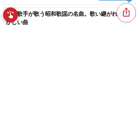
ios_share
女性歌手が歌う昭和歌謡の名曲。歌い継がれる懐
swipe
かしい曲
favorite_border
4
【2026】カラオケでおすすめの簡単な演歌～女性
歌手編
favorite_border
2
content_copy
【2026】演歌の代表的な有名曲。定番の人気曲ま
とめ【初心者向け】
play_arrow
favorite_border
1
90年代の偉大な演歌の名曲・ヒット曲
favorite_border
favorite_border
2
演歌歌手のデビュー曲
favorite_border
3