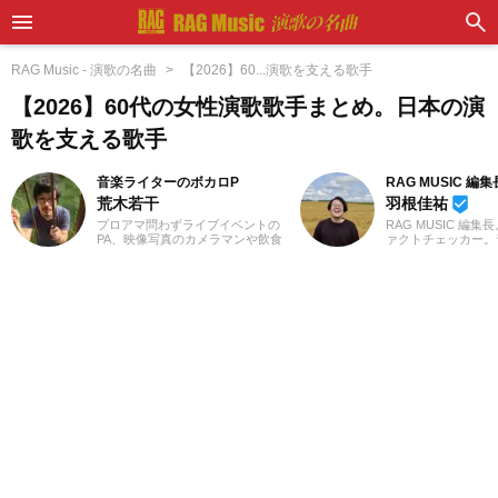
RAG Music - 演歌の名曲
【2026】60...演歌を支える歌手
【2026】60代の女性演歌歌手まとめ。日本の演
歌を支える歌手
音楽ライターのボカロP
RAG MUSIC 編集
荒木若干
羽根佳祐
beenhere
プロアマ問わずライブイベントの
RAG MUSIC 編集
PA、映像写真のカメラマンや飲食
ァクトチェッカー。
店店員、物流拠点のスタッフなど
での勤務や婚礼音響
さまざまな職種を経験、現在は兼
2016年からRAG M
業ライターとして日々を過ごして
一員に。小学校では
います。これまでに音楽、漫画系
中学校では吹奏楽で
サイトでの作品紹介記事や、1st
ト、高校以降はバン
PLACE株式会社様の「IA SUPER
と、さまざまな楽器
BEST」特典ライナーノーツの執筆
楽曲紹介記事をはじ
等に携わらせていただきました。
楽フェスの紹介記事
音楽経験としては、中学からギタ
ートなど、自身の音
ーを始め、学生時代はバンド活動
までの業務で培った
に注力。その後15年以上、現在に
日々記事を制作して
至るまで、いちボカロPとしてオリ
は国内外のロックは
ジナル楽曲を発表し続けていま
近ではJ-POPも広
す。邦楽ロック、ボカロ、漫画が
います。
得意ジャンルです。