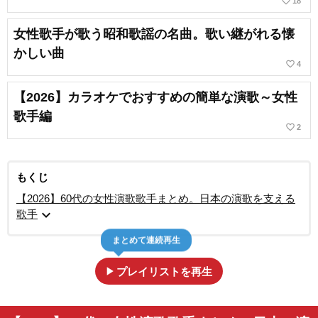
favorite_border
18
女性歌手が歌う昭和歌謡の名曲。歌い継がれる懐
かしい曲
favorite_border
4
【2026】カラオケでおすすめの簡単な演歌～女性
歌手編
favorite_border
2
もくじ
【2026】60代の女性演歌歌手まとめ。日本の演歌を支える
expand_more
歌手
まとめて連続再生
play_arrow
プレイリストを再生