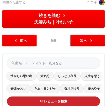
問題を報告する
ユウキ
chevron_right
続きを読む
夫婦みち
叶れい子
chevron_left
chevron_right
前へ
5/6
次へ
search
懐かしい思い出
旅気分
しっとり夜長
人生を想う
香西かおり
キム・ヨンジャ
石川さゆり
藤あや子
search
レビューを検索