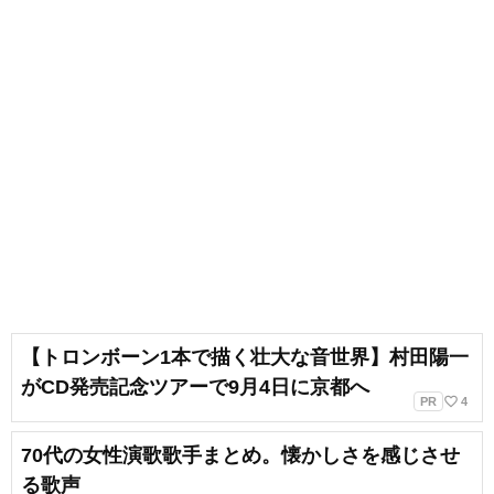
【トロンボーン1本で描く壮大な音世界】村田陽一
がCD発売記念ツアーで9月4日に京都へ
favorite_border
PR
4
70代の女性演歌歌手まとめ。懐かしさを感じさせ
る歌声