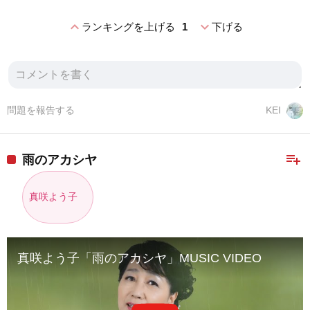
expand_less
expand_more
ランキングを上げる
1
下げる
問題を報告する
KEI
playlist_add
雨のアカシヤ
真咲よう子
真咲よう子「雨のアカシヤ」MUSIC VIDEO