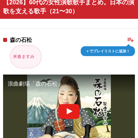
【2026】60代の女性演歌歌手まとめ。日本の演
歌を支える歌手（21〜30）
playlist_add
森の石松
＋でプレイリストに追加！
米倉ますみ
浪曲劇場「森の石松」