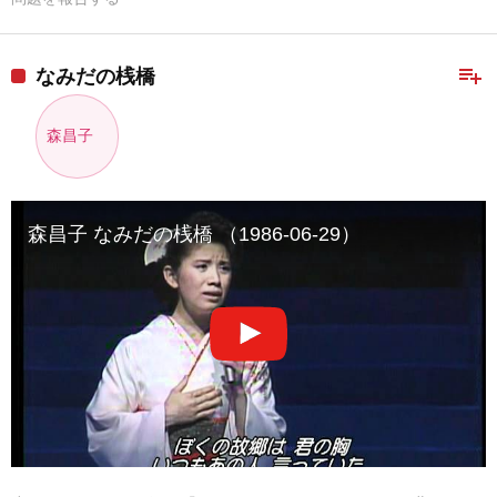
playlist_add
なみだの桟橋
森昌子
森昌子 なみだの桟橋 （1986-06-29）