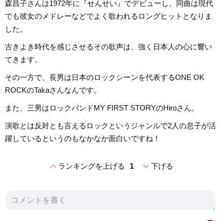
森昌子さんは1972年に『せんせい』でデビューし、同曲は現代
でも彼女のメドレーなどでよく歌われるロングヒットとなりま
した。
古きよき時代を感じさせるその歌声は、強く日本人の心に響い
てきます。
その一方で、長男は日本のロックシーンを代表するONE OK
ROCKのTakaさんなんです。
また、三男はロックバンドMY FIRST STORYのHiroさん。
演歌とは反対とも言えるロックというジャンルで2人の息子が活
躍しているというのもなかなか面白いですね！
expand_less
expand_more
ランキングを上げる
1
下げる