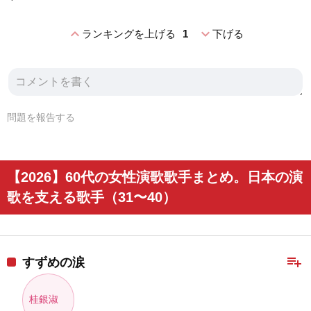
expand_less
expand_more
ランキングを上げる
1
下げる
問題を報告する
【2026】60代の女性演歌歌手まとめ。日本の演
歌を支える歌手（31〜40）
playlist_add
すずめの涙
桂銀淑