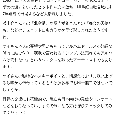
1985年に『大阪暮色』で日本デビューすると『夢おんな』『す
ずめの涙』といったヒット作を次々放ち、NHK紅白歌合戦にも
7年連続で出場するなど大活躍しました。
浜圭介さんとの『北空港』や堀内孝雄さんとの『都会の天使た
ち』などのデュエット曲もカラオケ等で親しまれたようです
ね。
ケイさん本人の要望や思いもあってアルバムセールスが好調な
傾向に結び付き、演歌で言われる「シングルは売れてもアルバ
ムは売れない」というジンクスを破ったアーティストでもあり
ます。
ケイさんの独特なハスキーボイスと、情感たっぷりに歌い上げ
る歌唱から伝わってくるものは演歌界でも唯一無二ではないで
しょうか。
日韓の交流にも積極的で、現在も日本向けの発信やコンサート
などをおこなっていますので気になる方はぜひチェックしてみ
てください！