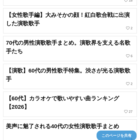
favorite_border
18
【女性歌手編】大みそかの顔！紅白歌合戦に出演
した演歌歌手
favorite_border
2
70代の男性演歌歌手まとめ。演歌界を支える名歌
手たち
favorite_border
6
【演歌】60代の男性歌手特集。渋さが光る演歌歌
手
favorite_border
2
【60代】カラオケで歌いやすい曲ランキング
【2026】
favorite_border
27
美声に魅了される40代の女性演歌歌手まとめ
このページを共有
favorite_border
8