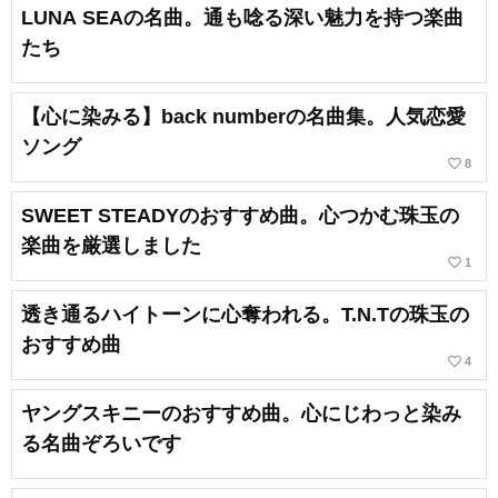
LUNA SEAの名曲。通も唸る深い魅力を持つ楽曲
たち
【心に染みる】back numberの名曲集。人気恋愛
ソング
favorite_border
8
SWEET STEADYのおすすめ曲。心つかむ珠玉の
楽曲を厳選しました
favorite_border
1
透き通るハイトーンに心奪われる。T.N.Tの珠玉の
おすすめ曲
favorite_border
4
ヤングスキニーのおすすめ曲。心にじわっと染み
る名曲ぞろいです