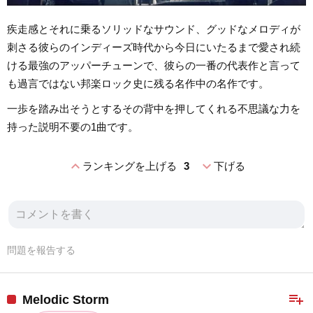
疾走感とそれに乗るソリッドなサウンド、グッドなメロディが
刺さる彼らのインディーズ時代から今日にいたるまで愛され続
ける最強のアッパーチューンで、彼らの一番の代表作と言って
も過言ではない邦楽ロック史に残る名作中の名作です。
一歩を踏み出そうとするその背中を押してくれる不思議な力を
持った説明不要の1曲です。
expand_less
expand_more
ランキングを上げる
3
下げる
問題を報告する
playlist_add
Melodic Storm