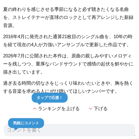
夏の終わりを感じさせる季節になると必ず聴きたくなる名曲
を、ストレイテナーが直球のロックとして再アレンジした新録
音源。
2016年4月に発売された通算21枚目のシングル曲を、10年の時
を経て現在の4人が力強いアンサンブルで更新した作品です。
2026年7月に公開された本作は、原曲の親しみやすいメロディ
ーを残しつつ、重厚なバンドサウンドで感情の起伏を鮮やかに
描き出しています。
過ぎ去る時間の切なさをじっくり味わいたいときや、胸を熱く
する音楽を求める人にぜひ聴いてほしいナンバーです。
タップで応援！
expand_less
expand_more
ランキングを上げる
下げる
気軽にコメント