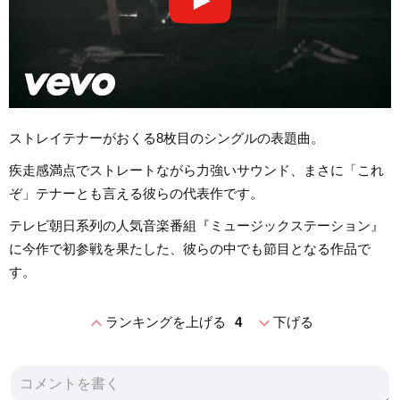
ストレイテナーがおくる8枚目のシングルの表題曲。
疾走感満点でストレートながら力強いサウンド、まさに「これ
ぞ」テナーとも言える彼らの代表作です。
テレビ朝日系列の人気音楽番組『ミュージックステーション』
に今作で初参戦を果たした、彼らの中でも節目となる作品で
す。
expand_less
expand_more
ランキングを上げる
4
下げる