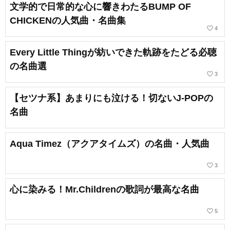
文学的で日常的な心に響きわたるBUMP OF
CHICKENの人気曲・名曲集
favorite_border
4
Every Little Thingが紡いできた軌跡をたどる必聴
の名曲選
favorite_border
3
【セツナ系】あまりにも泣ける！切ないJ-POPの
名曲
Aqua Timez（アクアタイムズ）の名曲・人気曲
favorite_border
3
心に染みる！Mr.Childrenの歌詞が最高な名曲
favorite_border
5