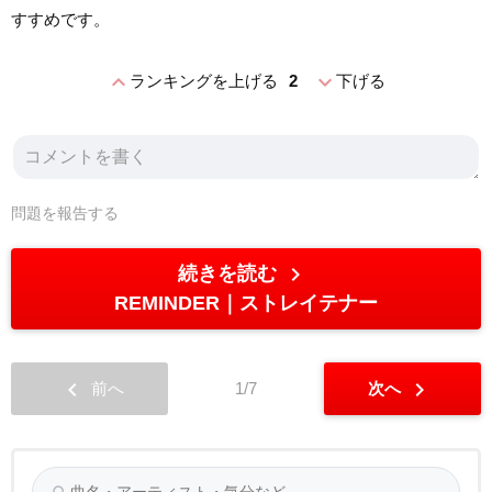
すすめです。
expand_less
expand_more
ランキングを上げる
2
下げる
問題を報告する
chevron_right
続きを読む
REMINDER
ストレイテナー
chevron_left
chevron_right
前へ
1/7
次へ