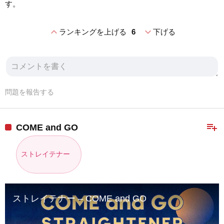
す。
expand_less
expand_more
ランキングを上げる
6
下げる
問題を報告する
playlist_add
COME and GO
ストレイテナー
ストレイテナー – COME and GO