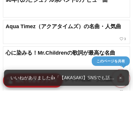
90年代のビジュアル系バンドのデビュー曲
Aqua Timez（アクアタイムズ）の名曲・人気曲
favorite_border
3
心に染みる！Mr.Childrenの歌詞が最高な名曲
このページを共有
favorite_border
5
ios_share
いいねがありました👍「【AKASAKI】SNSでも話題！中
×
ポルカドットスティングレイの名曲・人気曲
swipe
指先で音楽をブラウズ
favorite_border
6
ヒトリエの名曲・人気曲
favorite_border
2
content_copy
邦楽ロックのラブソング。心に響く恋愛ソングの