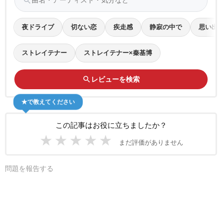
search
夜ドライブ
切ない恋
疾走感
静寂の中で
思い出
ストレイテナー
ストレイテナー×秦基博
search
レビューを検索
★で教えてください
この記事はお役に立ちましたか？
★
★
★
★
★
まだ評価がありません
問題を報告する