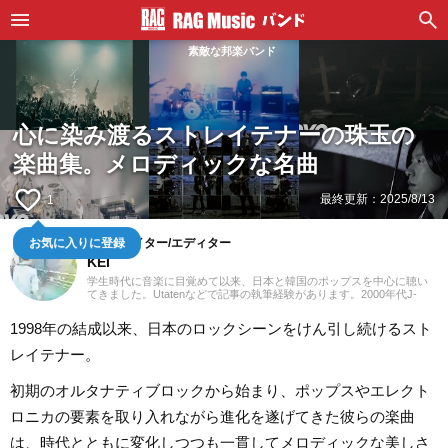
素敵な邦楽バンド
心に染み渡るストレイテナーの珠玉の
楽曲集。メロディックな名曲
favorite_border
最終更新：
2025/8/13
1
お気に入りに登録
POPSライター/エディター
KEI
学生時代に音楽に目覚めて以来、日本と韓国のポップスを中心に聴い
てきました。Utatenなどで記事の執筆経験があります。2000年代J-
POPと2010年代K-POPが特に青春。「良いものは良い」の精神でジャ
ンル問わずに楽しみます。過去のお仕事の環境とその影響で往年のロ
1998年の結成以来、日本のロックシーンをけん引し続けるスト
ックや歌謡曲をたくさん耳にしたことが、「好き」の幅を広げたかも
しれません。『RAG MUSIC』ではK-POPとJ-POPを中心に担当中。ポ
レイテナー。
ップスシーンを見てきた肌感覚とヒット性に即した編集を心がけてい
ます。
初期のオルタナティブロックから始まり、ポップスやエレクト
ロニカの要素を取り入れながら進化を遂げてきた彼らの楽曲
は、時代とともに変化しつつも一貫してメロディックな美しさ