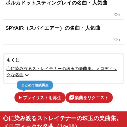
ポルカドットスティングレイの名曲・人気曲
favorite_border
6
SPYAIR（スパイエアー）の名曲・人気曲
favorite_border
1
もくじ
心に染み渡るストレイテナーの珠玉の楽曲集。メロディッ
expand_more
クな名曲
まとめて連続再生
play_arrow
library_music
プレイリストを再生
楽曲をリクエスト
心に染み渡るストレイテナーの珠玉の楽曲集。
メロディックな名曲（1〜10）