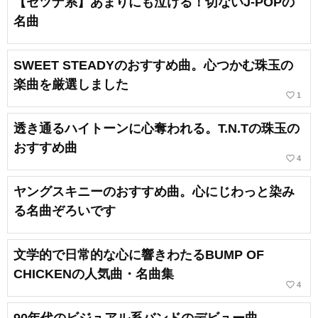
【セツナ系】あまりにも泣ける！切ないJ-POPの
名曲
SWEET STEADYのおすすめ曲。心つかむ珠玉の
楽曲を厳選しました
favorite_border
1
透き通るハイトーンに心奪われる。T.N.Tの珠玉の
おすすめ曲
favorite_border
4
ヤングスキニーのおすすめ曲。心にじわっと染み
る名曲ぞろいです
文学的で日常的な心に響きわたるBUMP OF
CHICKENの人気曲・名曲集
favorite_border
4