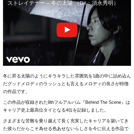
ストレイテナー – 冬の太陽 （Dir：須永秀明）
冬に昇る太陽のようにキラキラした雰囲気を1曲の中に詰め込ん
だグッドメロディのラッシュとも言えるメロディの良さが特徴
の作品です。
この作品が収録された8thフルアルバム『Behind The Scene』は
キャリア史上最高位タイとなる4位を記録しました。
さまざまな苦難を乗り越えて長く充実したキャリアを築いてき
た彼らだからこそ為せる色あせないらしさを今に伝える作品で