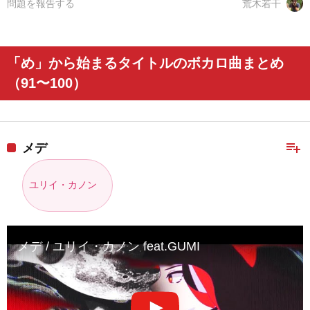
問題を報告する
荒木若干
「め」から始まるタイトルのボカロ曲まとめ
（91〜100）
playlist_add
メデ
ユリイ・カノン
メデ / ユリイ・カノン feat.GUMI