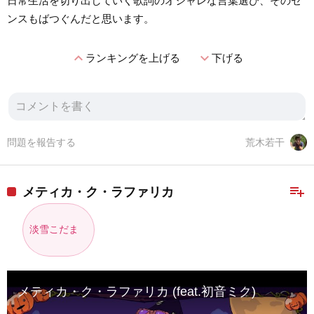
日常生活を切り出していく歌詞のオシャレな言葉選び、そのセ
ンスもばつぐんだと思います。
expand_less
expand_more
ランキングを上げる
下げる
問題を報告する
荒木若干
playlist_add
メティカ・ク・ラファリカ
淡雪こだま
メティカ・ク・ラファリカ (feat.初音ミク)