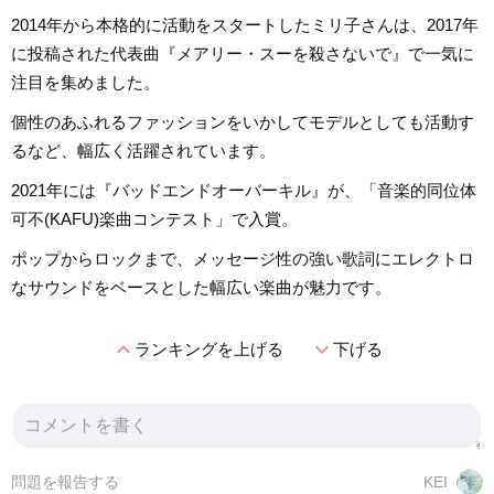
2014年から本格的に活動をスタートしたミリ子さんは、2017年
に投稿された代表曲『メアリー・スーを殺さないで』で一気に
注目を集めました。
個性のあふれるファッションをいかしてモデルとしても活動す
るなど、幅広く活躍されています。
2021年には『バッドエンドオーバーキル』が、「音楽的同位体
可不(KAFU)楽曲コンテスト」で入賞。
ポップからロックまで、メッセージ性の強い歌詞にエレクトロ
なサウンドをベースとした幅広い楽曲が魅力です。
expand_less
expand_more
ランキングを上げる
下げる
問題を報告する
KEI