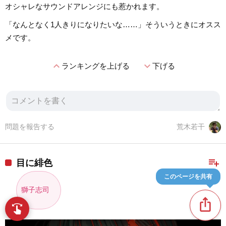
オシャレなサウンドアレンジにも惹かれます。
「なんとなく1人きりになりたいな……」そういうときにオスス
メです。
expand_less
expand_more
ランキングを上げる
下げる
問題を報告する
荒木若干
playlist_add
目に緋色
このページを共有
獅子志司
ios_share
swipe
指先で音楽をブラウズ