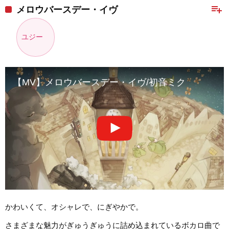
playlist_add
メロウバースデー・イヴ
ユジー
【MV】メロウバースデー・イヴ/初音ミク
かわいくて、オシャレで、にぎやかで。
さまざまな魅力がぎゅうぎゅうに詰め込まれているボカロ曲で