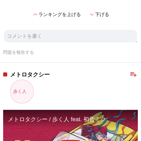
expand_less
expand_more
ランキングを上げる
下げる
問題を報告する
playlist_add
メトロタクシー
歩く人
メトロタクシー / 歩く人 feat. 初音ミク