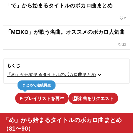
「で」から始まるタイトルのボカロ曲まとめ
favorite_border
2
「MEIKO」が歌う名曲。オススメのボカロ人気曲
favorite_border
23
もくじ
expand_more
「め」から始まるタイトルのボカロ曲まとめ
まとめて連続再生
play_arrow
library_music
プレイリストを再生
楽曲をリクエスト
「め」から始まるタイトルのボカロ曲まとめ
（81〜90）