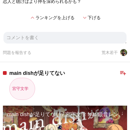
恋人と聴けばより仲を深められるかも？
expand_less
expand_more
ランキングを上げる
下げる
問題を報告する
荒木若干
playlist_add
main dishが足りてない
宮守文学
main dishが足りてない / 宮守文学 feat.鏡音レン, 初