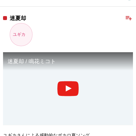
playlist_add
迷夏却
ユギカ
迷夏却 / 鳴花ミコト
ユギカさんによる感動的なボカロ夏ソング。