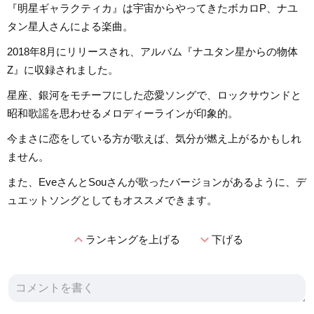
『明星ギャラクティカ』は宇宙からやってきたボカロP、ナユ
タン星人さんによる楽曲。
2018年8月にリリースされ、アルバム『ナユタン星からの物体
Z』に収録されました。
星座、銀河をモチーフにした恋愛ソングで、ロックサウンドと
昭和歌謡を思わせるメロディーラインが印象的。
今まさに恋をしている方が歌えば、気分が燃え上がるかもしれ
ません。
また、EveさんとSouさんが歌ったバージョンがあるように、デ
ュエットソングとしてもオススメできます。
expand_less
expand_more
ランキングを上げる
下げる