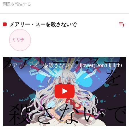
問題を報告する
playlist_add
メアリー・スーを殺さないで
ミリ子
メアリー・スーを殺さないで／flower(Don’t kill the Ma