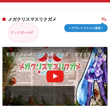
playlist_add
メガクリスマスリクガメ
＋でプレイリストに追加！
デッドボールP
初音ミクのオリジナル曲 メガクリスマスリクガメ Full 