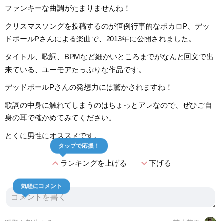
ファンキーな曲調がたまりませんね！
クリスマスソングを投稿するのが恒例行事的なボカロP、デッ
ドボールPさんによる楽曲で、2013年に公開されました。
タイトル、歌詞、BPMなど細かいところまでがなんと回文で出
来ている、ユーモアたっぷりな作品です。
デッドボールPさんの発想力には驚かされますね！
歌詞の中身に触れてしまうのはちょっとアレなので、ぜひご自
身の耳で確かめてみてください。
とくに男性にオススメです。
タップで応援！
expand_less
expand_more
ランキングを上げる
下げる
気軽にコメント