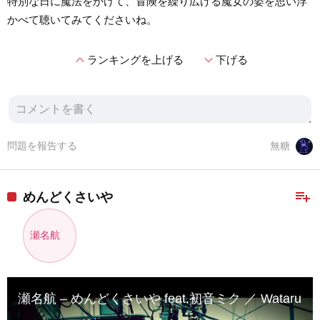
特別な日に魔法をかけて、冒険を繰り広げる魔女の姿を思い浮
かべて聴いてみてくださいね。
expand_less
expand_more
ランキングを上げる
下げる
問題を報告する
無糖
playlist_add
めんどくさいや
瀬名航
瀬名航 – めんどくさいや feat.初音ミク ／ Wataru Sena – F