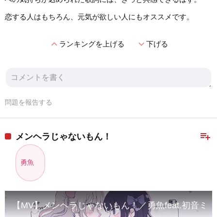
恋する人はもちろん、元気が欲しい人にもオススメです。
expand_less
expand_more
ランキングを上げる
下げる
問題を報告する
playlist_add
メンヘラじゃないもん！
勇魚
【MV】メンヘラじゃないもん！／勇魚feat.初音ミ