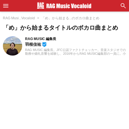
RAG Musi...Vocaloid
「め」から始まる...のボカロ曲まとめ
「め」から始まるタイトルのボカロ曲まとめ
RAG MUSIC 編集長
羽根佳祐
beenhere
RAG MUSIC 編集長。JFC公認ファクトチェッカー。音楽スタジオでの
勤務や婚礼音響を経験し、2016年からRAG MUSIC編集部の一員に。小
学校ではマーチング、中学校では吹奏楽でクラリネット、高校以降は
バンドでドラムと、さまざまな楽器を経験。各種楽曲紹介記事をはじ
め、各地の音楽フェスの紹介記事やライブレポートなど、自身の音楽
活動やこれまでの業務で培った経験を元に日々記事を制作していま
す。音楽は国内外のロックはもちろん、最近ではJ-POPも広く好んで
聴いています。