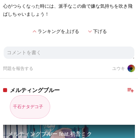
心がつらくなった時には、派手なこの曲で嫌な気持ちを吹き飛
ばしちゃいましょう！
expand_less
expand_more
ランキングを上げる
下げる
問題を報告する
ユウキ
playlist_add
メルティングブルー
千石ナタデコ子
メルティングブルー feat.初音ミク