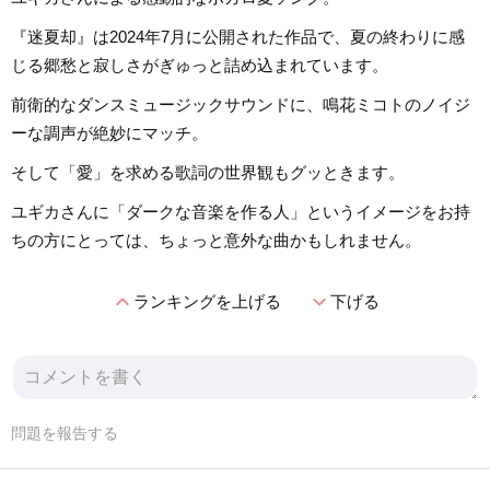
『迷夏却』は2024年7月に公開された作品で、夏の終わりに感
じる郷愁と寂しさがぎゅっと詰め込まれています。
前衛的なダンスミュージックサウンドに、鳴花ミコトのノイジ
ーな調声が絶妙にマッチ。
そして「愛」を求める歌詞の世界観もグッときます。
ユギカさんに「ダークな音楽を作る人」というイメージをお持
ちの方にとっては、ちょっと意外な曲かもしれません。
expand_less
expand_more
ランキングを上げる
下げる
問題を報告する