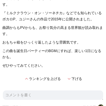
す。
『ミルククラウン・オン・ソーネチカ』などでも知られている
ボカロP、ユジーさんの作品で2015年に公開されました。
曲調からもPVからも、お祭り気分の高まる世界観が読み取れま
す。
おもちゃ箱をひっくり返したような雰囲気です。
この曲を誕生日パーティーのBGMにすれば、楽しい1日になる
かも。
ぜひやってみてください。
expand_less
expand_more
ランキングを上げる
下げる