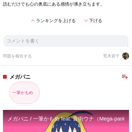
読むだけでも心の奥底にある感情が沸き立ちます。
expand_less
expand_more
ランキングを上げる
下げる
問題を報告する
荒木若干
playlist_add
メガパニ
一筆かもめ
メガパニ / 一筆かもめ feat. 音街ウナ（Mega-panic / ippi