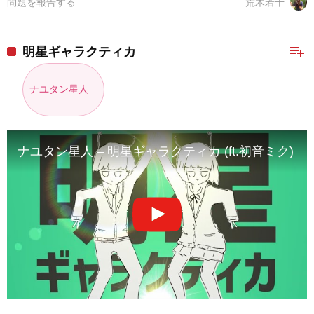
問題を報告する
荒木若干
playlist_add
明星ギャラクティカ
ナユタン星人
ナユタン星人 – 明星ギャラクティカ (ft.初音ミク) OFFIC