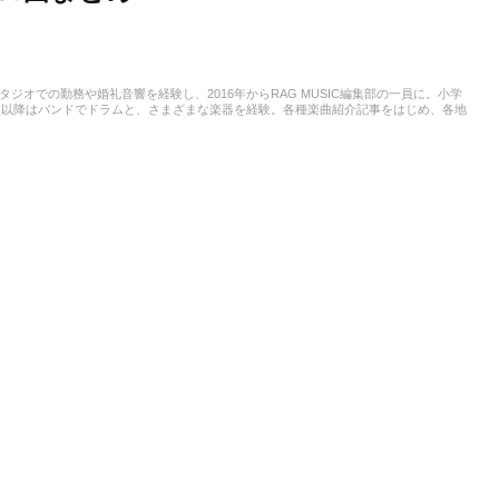
スタジオでの勤務や婚礼音響を経験し、2016年からRAG MUSIC編集部の一員に。小学
校以降はバンドでドラムと、さまざまな楽器を経験。各種楽曲紹介記事をはじめ、各地
楽活動やこれまでの業務で培った経験を元に日々記事を制作しています。音楽は国内外
います。