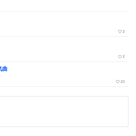
favorite_border
2
favorite_border
2
気曲
favorite_border
23