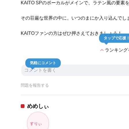
KAITO SPのボーカルがメインで、ラテン風の要
その荘厳な世界の中に、いつのまにか入り込んでし
KAITOファンの方はぜひ押さえておきましょう！
タップで応援
expand_less
ランキング
気軽にコメント
問題を報告する
めめしぃ
すりぃ