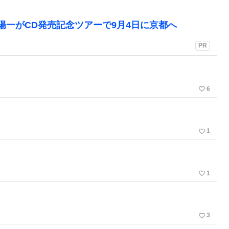
陽一がCD発売記念ツアーで9月4日に京都へ
PR
favorite_border
6
favorite_border
1
favorite_border
1
favorite_border
3