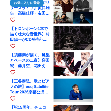
【川口千里、京都でリ
お気に入りに登録
リースライブ】菰口雄
矢・高橋佳輝・友田ジ
ュンと9月28日にRAG
favorite_border
へ
【トロンボーン1本で
描く壮大な音世界】村
田陽一がCD発売記念
ツアーで9月4日に京
favorite_border
都へ
【須藤満が描く、鍵盤
とベースの二夜】窪田
宏、藤井空、花田えみ
と京都RAGで共演
favorite_border
【三谷泰弘、歌とピア
ノの旅】esq Satellite
Tour 2026京都公演を
10月に開催
favorite_border
【祝15周年、チェロ