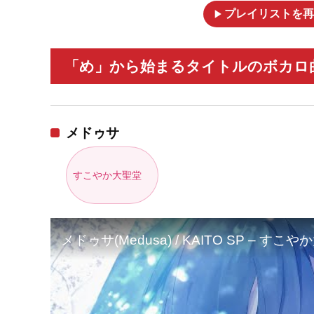
play_arrow
プレイリストを再
「め」から始まるタイトルのボカロ曲
メドゥサ
すこやか大聖堂
メドゥサ(Medusa) / KAITO SP – 