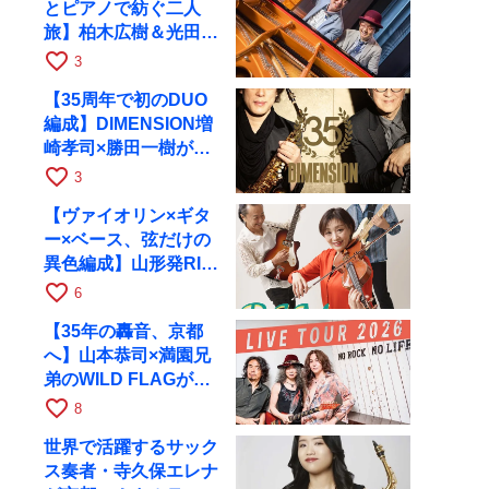
とピアノで紡ぐ二人
旅】柏木広樹＆光田健
一が11月12日に京都
favorite_border
3
RAGへ
【35周年で初のDUO
編成】DIMENSION増
崎孝司×勝田一樹が10
月11日に京都RAGへ
favorite_border
3
【ヴァイオリン×ギタ
ー×ベース、弦だけの
異色編成】山形発RIM
が初全国ツアーで8月
favorite_border
6
17日にRAGへ
【35年の轟音、京都
へ】山本恭司×満園兄
弟のWILD FLAGが8
月6日にRAGでライブ
favorite_border
8
世界で活躍するサック
ス奏者・寺久保エレナ