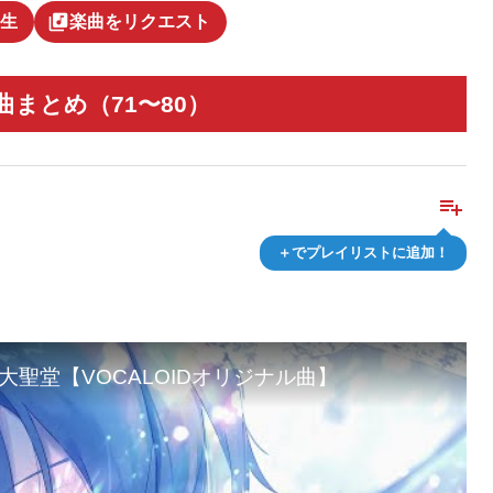
library_music
生
楽曲をリクエスト
まとめ（71〜80）
playlist_add
＋でプレイリストに追加！
すこやか大聖堂【VOCALOIDオリジナル曲】