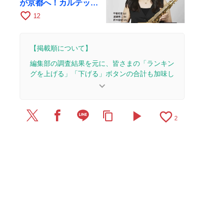
が京都へ！カルテッ
ト・ツアー京都公演を
favorite_border
12
10月28日に開催
【掲載順について】
編集部の調査結果を元に、皆さまの「ランキン
グを上げる」「下げる」ボタンの合計も加味し
て決まります。
keyboard_arrow_down
【更新履歴】
play_arrow
favorite_border
content_copy
2026/7/29：1本のレビューを追加・更新。
2
2026/7/11：1本のレビューを追加・更新。
2026/6/25：1本のレビューを追加・更新。
2026/6/8：2本のレビューを追加・更新。
2026/5/31：1本のレビューを追加・更新。
2026/5/26：2本のレビューを追加・更新。
2026/5/19：1本のレビューを追加・更新。
2026/5/7：1本のレビューを追加・更新。
2026/4/29：2本のレビューを追加・更新。
2026/3/18：1本のレビューを追加・更新。
2026/2/27：1本のレビューを追加・更新。