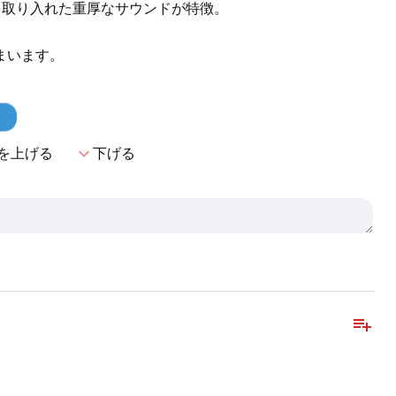
素を取り入れた重厚なサウンドが特徴。
まいます。
！
expand_more
を上げる
下げる
playlist_add