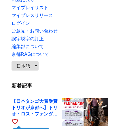
マイプレイリスト
マイプレスリリース
ログイン
ご意見・お問い合わせ
誤字脱字の訂正
編集部について
京都RAGについて
新着記事
【日本タンゴ大賞受賞
トリオが京都へ】トリ
オ・ロス・ファンダン
ゴスが10月9日にRAG
favorite_border
で公演