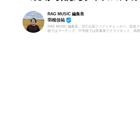
RAG MUSIC 編集長
beenhere
羽根佳祐
RAG MUSIC 編集長。JFC公認ファクトチェッカー。音楽
校ではマーチング、中学校では吹奏楽でクラリネット、高
の音楽フェスの紹介記事やライブレポートなど、自身の音
のロックはもちろん、最近ではJ-POPも広く好んで聴いて