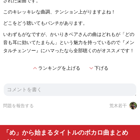
された楽曲です。
このキレッキレな曲調、テンション上がりますよね！
どこをどう聴いてもパンチがあります。
いわずもがなですが、かいりきベアさんの曲はどれもが「どの
音も耳に効いてたまらん」という魅力を持っているので『メン
タルチェンソー』にハマったなら全部聴くのがオススメです！
expand_less
expand_more
ランキングを上げる
下げる
問題を報告する
荒木若干
「め」から始まるタイトルのボカロ曲まとめ