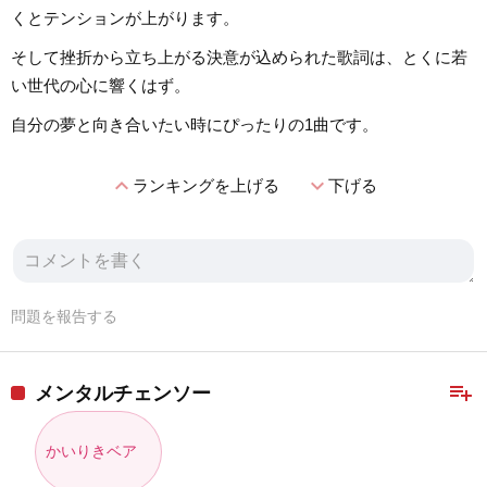
くとテンションが上がります。
そして挫折から立ち上がる決意が込められた歌詞は、とくに若
い世代の心に響くはず。
自分の夢と向き合いたい時にぴったりの1曲です。
expand_less
expand_more
ランキングを上げる
下げる
問題を報告する
playlist_add
メンタルチェンソー
かいりきベア