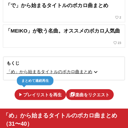
「で」から始まるタイトルのボカロ曲まとめ
favorite_border
2
「MEIKO」が歌う名曲。オススメのボカロ人気曲
favorite_border
23
もくじ
expand_more
「め」から始まるタイトルのボカロ曲まとめ
まとめて連続再生
play_arrow
library_music
プレイリストを再生
楽曲をリクエスト
「め」から始まるタイトルのボカロ曲まとめ
（31〜40）