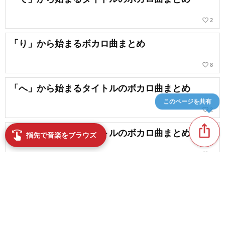
favorite_border
2
「り」から始まるボカロ曲まとめ
favorite_border
8
「へ」から始まるタイトルのボカロ曲まとめ
このページを共有
favorite_border
2
ios_share
「を」から始まるタイトルのボカロ曲まとめ
swipe
指先で音楽をブラウズ
favorite_border
1
「て」から始まるタイトルのボカロ曲まとめ
favorite_border
5
content_copy
【最新】高速メロ・早口なボカロ曲特集【定番】