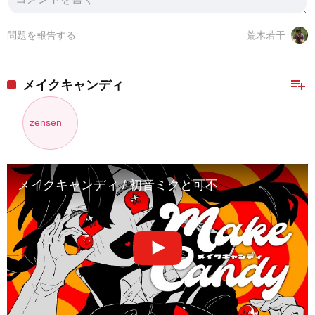
問題を報告する
荒木若干
playlist_add
メイクキャンディ
zensen
メイクキャンディ / 初音ミクと可不