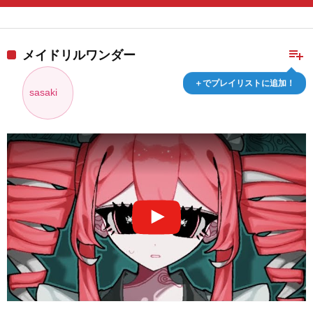
playlist_add
メイドリルワンダー
＋でプレイリストに追加！
sasaki
️ ️️ ️