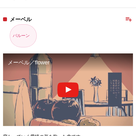
playlist_add
メーベル
バルーン
メーベル／flower