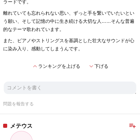
ラードです。
離れていても忘れられない思い、ずっと手を繋いでいたいとい
う願い、そして記憶の中に生き続ける大切な人……そんな普遍
的なテーマ歌われています。
また、ピアノやストリングスを基調とした壮大なサウンドが心
に染み入り、感動してしまうんです。
expand_less
expand_more
ランキングを上げる
下げる
問題を報告する
playlist_add
メテウス