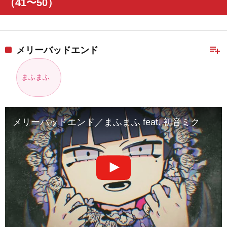
（41〜50）
playlist_add
メリーバッドエンド
まふまふ
メリーバッドエンド／まふまふ feat. 初音ミク