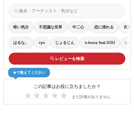
search
暗い気分
不思議な世界
中二心
恋に揺れる
夜更
はるな。
ryo
じょるじん
n-buna feat.SOU
いー
search
レビューを検索
★で教えてください
この記事はお役に立ちましたか？
★
★
★
★
★
まだ評価がありません