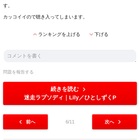
す。
カッコイイので聴き入ってしまいます。
expand_less
expand_more
ランキングを上げる
下げる
問題を報告する
chevron_right
続きを読む
迷走ラプソディ
Lily／ひとしずくP
chevron_left
chevron_right
前へ
6/11
次へ