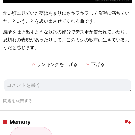
幼い頃に見ていた夢はあまりにもキラキラして希望に満ちてい
た、ということを思い出させてくれる曲です。
感情を吐き出すような歌詞の部分でデスボが使われていたり、
息切れの表現があったりして、このミクの歌声は生きているよ
うだと感じます。
expand_less
expand_more
ランキングを上げる
下げる
問題を報告する
playlist_add
Memory