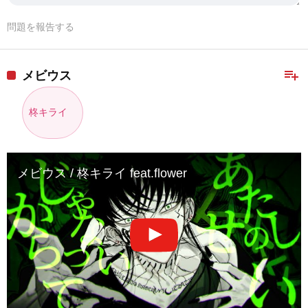
問題を報告する
playlist_add
メビウス
柊キライ
メビウス / 柊キライ feat.flower