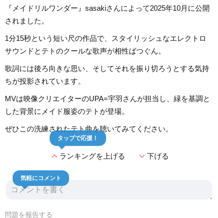
『メイドリルワンダー』sasakiさんによって2025年10月に公開
されました。
1分15秒という短い尺の作品で、スタイリッシュなエレクトロ
サウンドとテトのクールな歌声が相性ばつぐん。
歌詞には後ろ向きな思い、そしてそれを振り切ろうとする気持
ちが投影されています。
MVは映像クリエイターのUPA=宇羽さんが担当し、緑を基調と
した背景にメイド服姿のテトが登場。
ぜひこの洗練されたテト曲を聴いてみてください。
タップで応援！
expand_less
expand_more
ランキングを上げる
下げる
気軽にコメント
問題を報告する