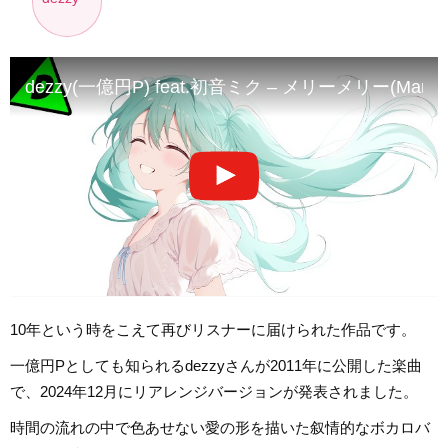
dezzy(一億円P) feat.初音ミク – メリーメリー(Mary Mary 
10年という時をこえて再びリスナーに届けられた作品です。
一億円Pとしても知られるdezzyさんが2011年に公開した楽曲
で、2024年12月にリアレンジバージョンが発表されました。
時間の流れの中で色あせない愛の形を描いた叙情的なボカロバ