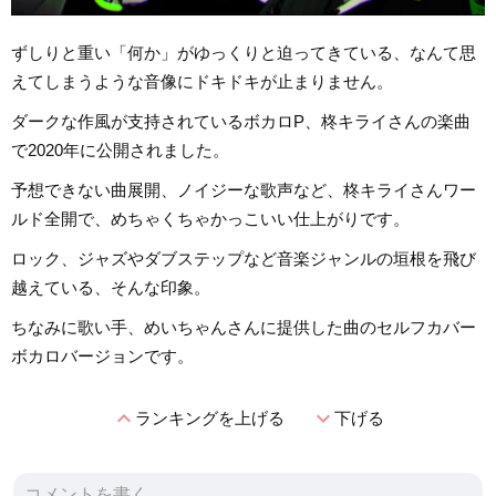
ずしりと重い「何か」がゆっくりと迫ってきている、なんて思
えてしまうような音像にドキドキが止まりません。
ダークな作風が支持されているボカロP、柊キライさんの楽曲
で2020年に公開されました。
予想できない曲展開、ノイジーな歌声など、柊キライさんワー
ルド全開で、めちゃくちゃかっこいい仕上がりです。
ロック、ジャズやダブステップなど音楽ジャンルの垣根を飛び
越えている、そんな印象。
ちなみに歌い手、めいちゃんさんに提供した曲のセルフカバー
ボカロバージョンです。
expand_less
expand_more
ランキングを上げる
下げる