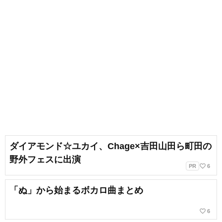
ダイアモンド☆ユカイ、Chage×吉田山田ら町田の
野外フェスに出演
favorite_border
PR
6
「ぬ」から始まるボカロ曲まとめ
favorite_border
6