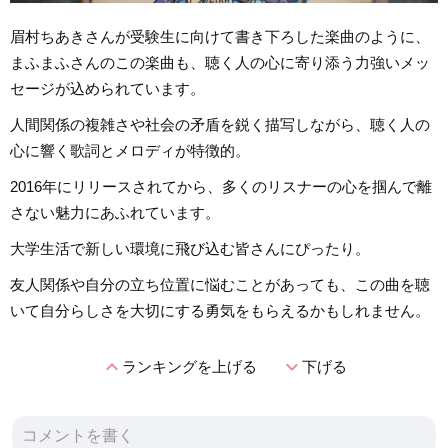
眉村ちあきさんが受験生に向けて書き下ろした楽曲のように、
まふまふさんのこの楽曲も、聴く人の心に寄り添う力強いメッ
セージが込められています。
人間関係の複雑さや社会の矛盾を鋭く描写しながら、聴く人の
心に響く歌詞とメロディが特徴的。
2016年にリリースされてから、多くのリスナーの心を掴んで離
さない魅力にあふれています。
大学生活で新しい環境に飛び込む皆さんにぴったり。
友人関係や自分の立ち位置に悩むことがあっても、この曲を聴
いて自分らしさを大切にする勇気をもらえるかもしれません。
expand_less
expand_more
ランキングを上げる
下げる