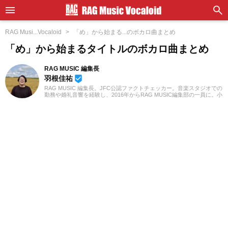
RAG Musi...Vocaloid
「め」から始まる...のボカロ曲まとめ
「め」から始まるタイトルのボカロ曲まとめ
RAG MUSIC 編集長
羽根佳祐
beenhere
RAG MUSIC 編集長。JFC公認ファクトチェッカー。音楽スタジオでの
勤務や婚礼音響を経験し、2016年からRAG MUSIC編集部の一員に。小
学校ではマーチング、中学校では吹奏楽でクラリネット、高校以降は
バンドでドラムと、さまざまな楽器を経験。各種楽曲紹介記事をはじ
め、各地の音楽フェスの紹介記事やライブレポートなど、自身の音楽
活動やこれまでの業務で培った経験を元に日々記事を制作していま
す。音楽は国内外のロックはもちろん、最近ではJ-POPも広く好んで
聴いています。