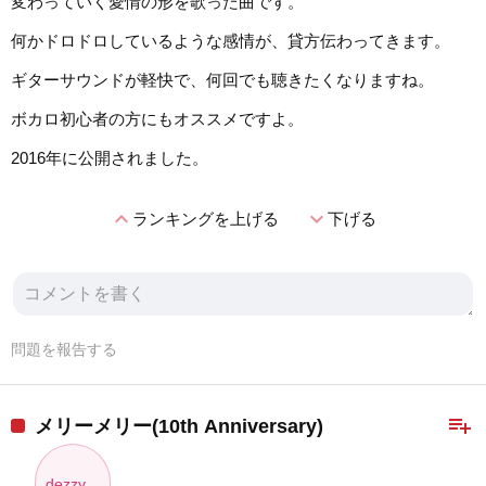
変わっていく愛情の形を歌った曲です。
何かドロドロしているような感情が、貸方伝わってきます。
ギターサウンドが軽快で、何回でも聴きたくなりますね。
ボカロ初心者の方にもオススメですよ。
2016年に公開されました。
expand_less
expand_more
ランキングを上げる
下げる
問題を報告する
playlist_add
メリーメリー(10th Anniversary)
dezzy