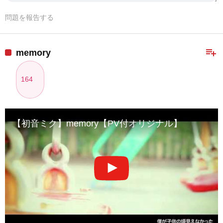
問題を報告する
playlist_add
memory
164
【初音ミク】memory【PV付オリジナル】