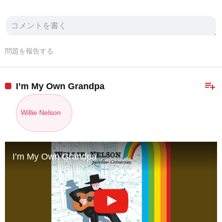
問題を報告する
playlist_add
I’m My Own Grandpa
Willie Nelson
I’m My Own Grandpa