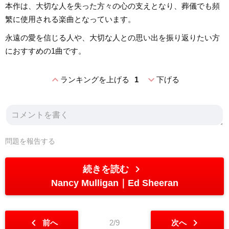
本作は、大切な人を失った方々の心の支えとなり、葬儀でも頻
繁に使用される楽曲となっています。
永遠の愛を信じる人や、大切な人との思い出を振り返りたい方
におすすめの1曲です。
expand_less
expand_more
ランキングを上げる
1
下げる
問題を報告する
chevron_right
続きを読む
Nancy Mulligan
Ed Sheeran
chevron_left
chevron_right
前へ
2/9
次へ