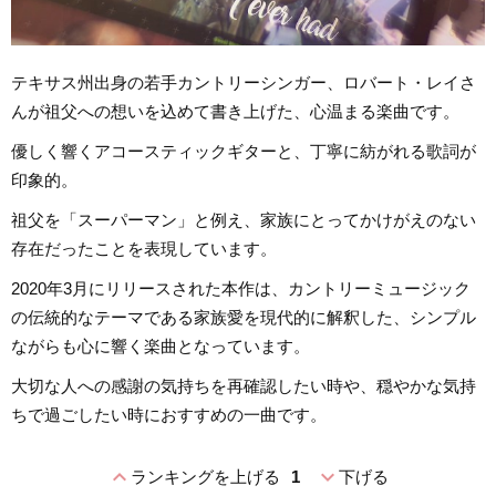
テキサス州出身の若手カントリーシンガー、ロバート・レイさ
んが祖父への想いを込めて書き上げた、心温まる楽曲です。
優しく響くアコースティックギターと、丁寧に紡がれる歌詞が
印象的。
祖父を「スーパーマン」と例え、家族にとってかけがえのない
存在だったことを表現しています。
2020年3月にリリースされた本作は、カントリーミュージック
の伝統的なテーマである家族愛を現代的に解釈した、シンプル
ながらも心に響く楽曲となっています。
大切な人への感謝の気持ちを再確認したい時や、穏やかな気持
ちで過ごしたい時におすすめの一曲です。
expand_less
expand_more
ランキングを上げる
1
下げる