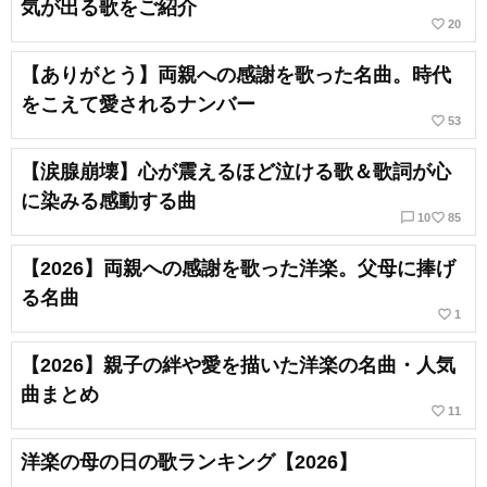
気が出る歌をご紹介
favorite_border
20
【ありがとう】両親への感謝を歌った名曲。時代
をこえて愛されるナンバー
favorite_border
53
【涙腺崩壊】心が震えるほど泣ける歌＆歌詞が心
に染みる感動する曲
chat_bubble_outline
favorite_border
10
85
【2026】両親への感謝を歌った洋楽。父母に捧げ
る名曲
favorite_border
1
【2026】親子の絆や愛を描いた洋楽の名曲・人気
曲まとめ
favorite_border
11
洋楽の母の日の歌ランキング【2026】