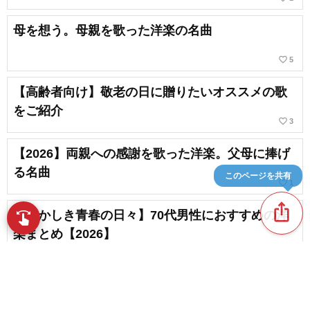
母を想う。母親を歌った洋楽の名曲
favorite_border
5
【高齢者向け】敬老の日に贈りたいオススメの歌
をご紹介
favorite_border
3
【2026】両親への感謝を歌った洋楽。父母に捧げ
る名曲
このページを共有
favorite_border
1
ios_share
【懐かしき青春の日々】70代男性におすすめの洋
swipe
指先で音楽をブラウズ
楽まとめ【2026】
【涙腺崩壊】心が震えるほど泣ける歌＆歌詞が心
に染みる感動する曲
chat_bubble_outline
favorite_border
10
85