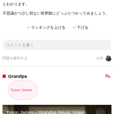
とわかります。
不思議かつ少し切ない世界観にどっぷりつかってみましょう。
expand_less
expand_more
ランキングを上げる
下げる
問題を報告する
山本
playlist_add
Grandpa
Tyson James
Tyson James – Grandpa (Music Video)