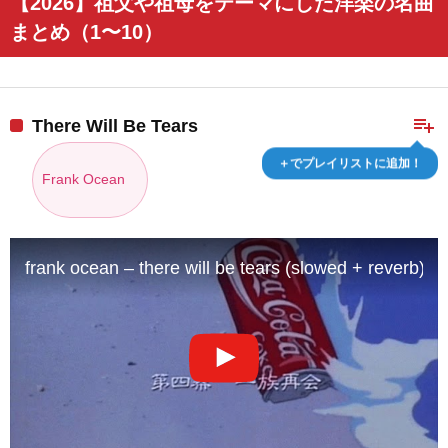
【2026】祖父や祖母をテーマにした洋楽の名曲
まとめ（1〜10）
playlist_add
There Will Be Tears
＋でプレイリストに追加！
Frank Ocean
frank ocean – there will be tears (slowed + reverb)