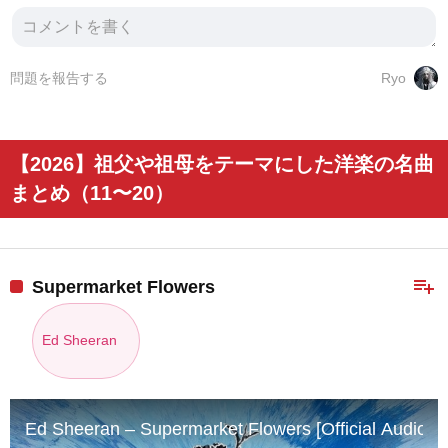
問題を報告する
Ryo
【2026】祖父や祖母をテーマにした洋楽の名曲
まとめ（11〜20）
playlist_add
Supermarket Flowers
Ed Sheeran
Ed Sheeran – Supermarket Flowers [Official Audio]