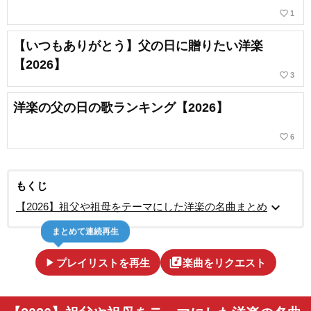
favorite_border
1
【いつもありがとう】父の日に贈りたい洋楽
【2026】
favorite_border
3
洋楽の父の日の歌ランキング【2026】
favorite_border
6
もくじ
expand_more
【2026】祖父や祖母をテーマにした洋楽の名曲まとめ
まとめて連続再生
play_arrow
library_music
プレイリストを再生
楽曲をリクエスト