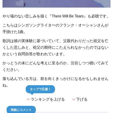
やり場のない悲しみを描く『There Will Be Tears』も必聴です。
こちらはシンガソングライターのフランク・オーシャンさんが
手掛けた1曲。
歌詞は彼の実体験に基づいていて、父親代わりだった祖父を亡
くした悲しみと、祖父の期待にこたえられなかったのではない
かという自問自答が歌われています。
かっとうの末にどんな考えに至るのか、注目しつつ聴いてみて
ください。
落ち込んでいる方は、前を向くきっかけになるかもしれません
ね。
タップで応援！
expand_less
expand_more
ランキングを上げる
下げる
気軽にコメント