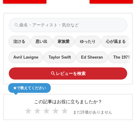
search
泣ける
思い出
家族愛
ゆったり
心が温まる
Avril Lavigne
Taylor Swift
Ed Sheeran
The 1975
search
レビューを検索
★で教えてください
この記事はお役に立ちましたか？
★
★
★
★
★
まだ評価がありません