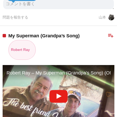
問題を報告する
山本
playlist_add
My Superman (Grandpa’s Song)
Robert Ray
Robert Ray – My Superman (Grandpa’s Song) (Officia