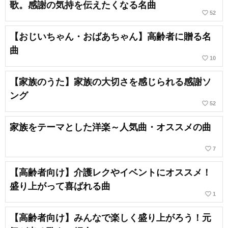
歌。感謝の気持を伝えたくなる名曲
favorite_border
52
【おじいちゃん・おばあちゃん】高齢者に贈る名
曲
favorite_border
10
【家族のうた】家族の大切さを感じられる感謝ソ
ング
favorite_border
52
家族をテーマとした洋楽～人気曲・オススメの曲
favorite_border
7
【高齢者向け】介護レクやイベントにオススメ！
盛り上がって喜ばれる曲
favorite_border
1
【高齢者向け】みんなで楽しく盛り上がろう！元