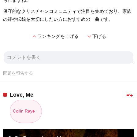
られますね。
保守的なクリスチャンコミュニティで注目を集めており、家族
の絆や伝統を大切にしたい方におすすめの一曲です。
expand_less
expand_more
ランキングを上げる
下げる
問題を報告する
playlist_add
Love, Me
Collin Raye