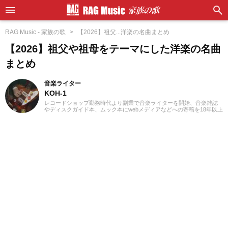
RAG Music - 家族の歌
【2026】祖父...洋楽の名曲まとめ
【2026】祖父や祖母をテーマにした洋楽の名曲
まとめ
音楽ライター
KOH-1
レコードショップ勤務時代より副業で音楽ライターを開始、音楽雑誌
やディスクガイド本、ムック本にwebメディアなどへの寄稿を18年以上
担当。ライターとしては洋楽が主戦場ですが、音楽リスナーとしては
35年以上「好きなものが好き」をモットーに好奇心を忘れないことを
常に心がけています。バンド活動歴あり、作詞作曲を担当するベーシ
ストという立ち位置でした。演奏経験のある楽器はベース、ギター、
ピアノ。40代半ばから英語の勉強を開始、現在も継続中です。