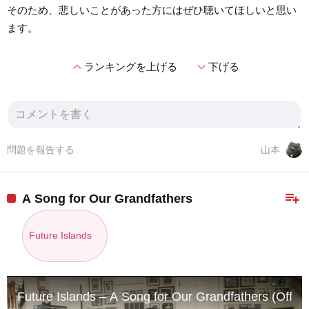
そのため、悲しいことがあった方にはぜひ聴いてほしいと思い
ます。
expand_less
expand_more
ランキングを上げる
下げる
問題を報告する
山本
playlist_add
A Song for Our Grandfathers
Future Islands
Future Islands – A Song for Our Grandfathers (Offici