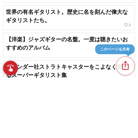
世界の有名ギタリスト。歴史に名を刻んだ偉大な
ギタリストたち。
favorite_border
2
【洋楽】ジャズギターの名盤。一度は聴きたいお
すすめのアルバム
このページを共有
favorite_border
3
ios_share
フェンダー社ストラトキャスターをこよなく愛す
swipe
指先で音楽をブラウズ
るスーパーギタリスト集
日本のブルースバンド。現代ポップスのルーツミ
ュージック
favorite_border
13
content_copy
ブルースの名曲～戦前ブルースからブルース・ロ
ックまで
play_arrow
favorite_border
4