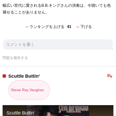
幅広い世代に愛されるB.B.キングさんの演奏は、今聴いても色
褪せることがありません。
expand_less
expand_more
ランキングを上げる
41
下げる
問題を報告する
playlist_add
Scuttle Buttin’
Stevie Ray Vaughan
Scuttle Buttin’