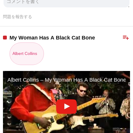
問題を報告する
playlist_add
My Woman Has A Black Cat Bone
Albert Collins
Albert Collins – My Woman Has A Black Cat Bone (