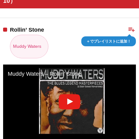
10）
playlist_add
Rollin’ Stone
＋でプレイリストに追加！
Muddy Waters
Muddy Waters – Rollin’ Stone