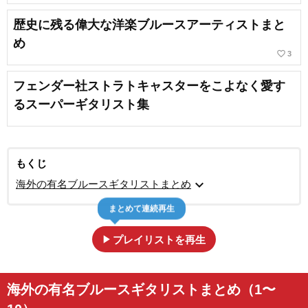
歴史に残る偉大な洋楽ブルースアーティストまと
め
favorite_border
3
フェンダー社ストラトキャスターをこよなく愛す
るスーパーギタリスト集
もくじ
expand_more
海外の有名ブルースギタリストまとめ
まとめて連続再生
play_arrow
プレイリストを再生
海外の有名ブルースギタリストまとめ（1〜