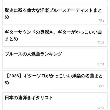
歴史に残る偉大な洋楽ブルースアーティストまと
め
favorite_border
3
ギターサウンドの奥深さ。ギターがかっこいい曲
まとめ
favorite_border
18
ブルースの人気曲ランキング
favorite_border
17
【2026】ギターソロがかっこいい洋楽の名曲まと
め
favorite_border
5
日本の速弾きギタリスト
favorite_border
12