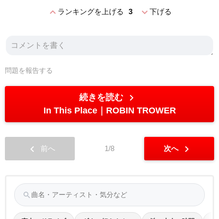
expand_less
expand_more
ランキングを上げる
3
下げる
問題を報告する
chevron_right
続きを読む
In This Place
ROBIN TROWER
chevron_left
chevron_right
前へ
1/8
次へ
search