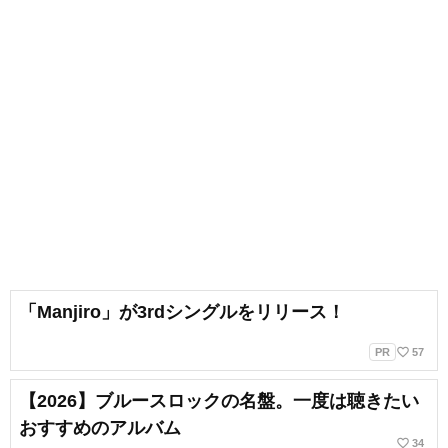
「Manjiro」が3rdシングルをリリース！
favorite_border
PR
57
【2026】ブルースロックの名盤。一度は聴きたい
おすすめのアルバム
favorite_border
34