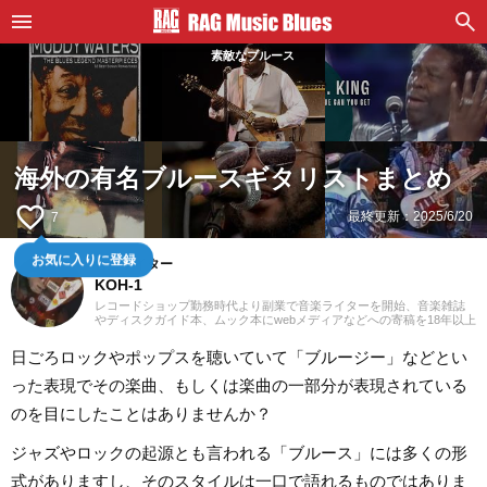
素敵なブルース
海外の有名ブルースギタリストまとめ
favorite_border
最終更新：
2025/6/20
7
お気に入りに登録
音楽ライター
KOH-1
レコードショップ勤務時代より副業で音楽ライターを開始、音楽雑誌
やディスクガイド本、ムック本にwebメディアなどへの寄稿を18年以上
担当。ライターとしては洋楽が主戦場ですが、音楽リスナーとしては
35年以上「好きなものが好き」をモットーに好奇心を忘れないことを
日ごろロックやポップスを聴いていて「ブルージー」などとい
常に心がけています。バンド活動歴あり、作詞作曲を担当するベーシ
ストという立ち位置でした。演奏経験のある楽器はベース、ギター、
った表現でその楽曲、もしくは楽曲の一部分が表現されている
ピアノ。40代半ばから英語の勉強を開始、現在も継続中です。
のを目にしたことはありませんか？
ジャズやロックの起源とも言われる「ブルース」には多くの形
式がありますし、そのスタイルは一口で語れるものではありま