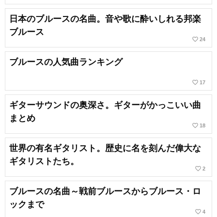
日本のブルースの名曲。音や歌に酔いしれる邦楽
ブルース
favorite_border
24
ブルースの人気曲ランキング
favorite_border
17
ギターサウンドの奥深さ。ギターがかっこいい曲
まとめ
favorite_border
18
世界の有名ギタリスト。歴史に名を刻んだ偉大な
ギタリストたち。
favorite_border
2
ブルースの名曲～戦前ブルースからブルース・ロ
ックまで
favorite_border
4