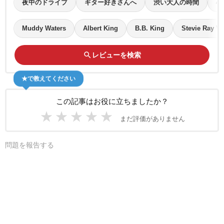
夜中のドライブ
ギター好きさんへ
渋い大人の時間
心
Muddy Waters
Albert King
B.B. King
Stevie Ray V
search
レビューを検索
★で教えてください
この記事はお役に立ちましたか？
★
★
★
★
★
まだ評価がありません
問題を報告する