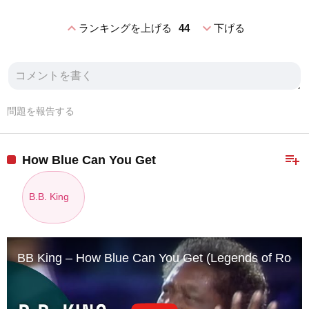
expand_less
expand_more
ランキングを上げる
44
下げる
問題を報告する
playlist_add
How Blue Can You Get
B.B. King
BB King – How Blue Can You Get (Legends of Rock ‘n