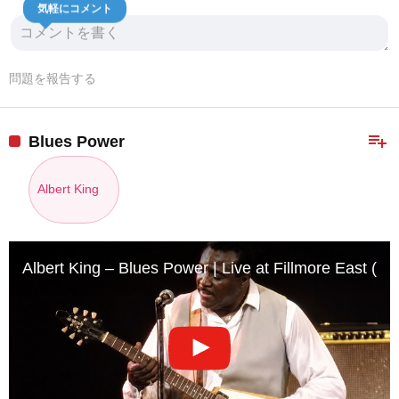
気軽にコメント
問題を報告する
playlist_add
Blues Power
Albert King
Albert King – Blues Power | Live at Fillmore East (19