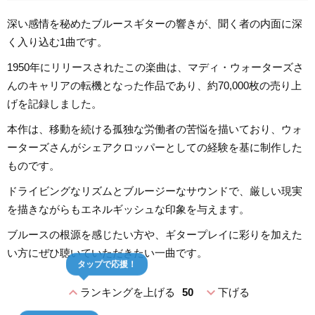
深い感情を秘めたブルースギターの響きが、聞く者の内面に深
く入り込む1曲です。
1950年にリリースされたこの楽曲は、マディ・ウォーターズさ
んのキャリアの転機となった作品であり、約70,000枚の売り上
げを記録しました。
本作は、移動を続ける孤独な労働者の苦悩を描いており、ウォ
ーターズさんがシェアクロッパーとしての経験を基に制作した
ものです。
ドライビングなリズムとブルージーなサウンドで、厳しい現実
を描きながらもエネルギッシュな印象を与えます。
ブルースの根源を感じたい方や、ギタープレイに彩りを加えた
い方にぜひ聴いていただきたい一曲です。
タップで応援！
expand_less
expand_more
ランキングを上げる
50
下げる