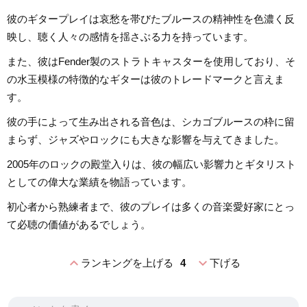
彼のギタープレイは哀愁を帯びたブルースの精神性を色濃く反
映し、聴く人々の感情を揺さぶる力を持っています。
また、彼はFender製のストラトキャスターを使用しており、そ
の水玉模様の特徴的なギターは彼のトレードマークと言えま
す。
彼の手によって生み出される音色は、シカゴブルースの枠に留
まらず、ジャズやロックにも大きな影響を与えてきました。
2005年のロックの殿堂入りは、彼の幅広い影響力とギタリスト
としての偉大な業績を物語っています。
初心者から熟練者まで、彼のプレイは多くの音楽愛好家にとっ
て必聴の価値があるでしょう。
expand_less
expand_more
ランキングを上げる
4
下げる