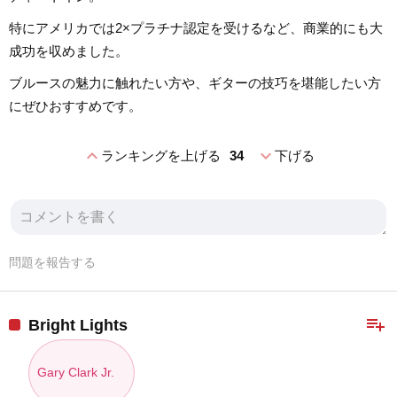
特にアメリカでは2×プラチナ認定を受けるなど、商業的にも大
成功を収めました。
ブルースの魅力に触れたい方や、ギターの技巧を堪能したい方
にぜひおすすめです。
expand_less
expand_more
ランキングを上げる
34
下げる
問題を報告する
playlist_add
Bright Lights
Gary Clark Jr.