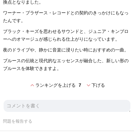
換点となりました。
ワーナー・ブラザース・レコードとの契約のきっかけにもなっ
たんです。
ブラック・キーズを思わせるサウンドと、ジュニア・キンブロ
ーへのオマージュが感じられる仕上がりになっています。
夜のドライブや、静かに音楽に浸りたい時におすすめの一曲。
ブルースの伝統と現代的なエッセンスが融合した、新しい形の
ブルースを体験できますよ。
expand_less
expand_more
ランキングを上げる
7
下げる
問題を報告する