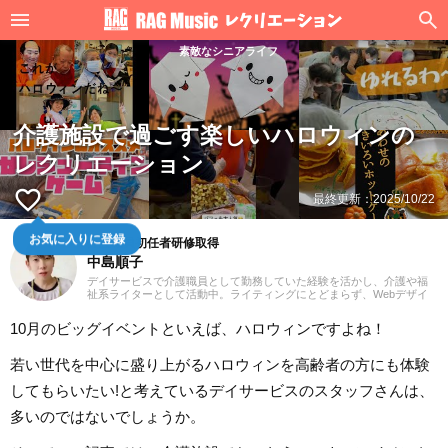
素敵なシニアライフ
介護施設で過ごす楽しいハロウィンの
レクリエーション
favorite_border
最終更新：
2025/10/22
お気に入りに登録
介護職員初任者研修取得
中島順子
デイサービスで介護職員として勤務していた経験を活かし、介護や福
祉系ライターとして活動中。ライティングにとどまらず、Webデザイ
ン、イラストの分野でも活躍の場を広げたいと思っています。社会福
祉士を目指して勉強を始めた3人子育てママです。
10月のビッグイベントといえば、ハロウィンですよね！
若い世代を中心に盛り上がるハロウィンを高齢者の方にも体験
してもらいたい!と考えているデイサービスのスタッフさんは、
多いのではないでしょうか。