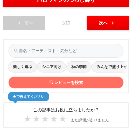
chevron_left
chevron_right
前へ
1/10
次へ
search
楽しく遊ぶ
シニア向け
秋の季節
みんなで盛り上がる
search
レビューを検索
★で教えてください
この記事はお役に立ちましたか？
★
★
★
★
★
まだ評価がありません