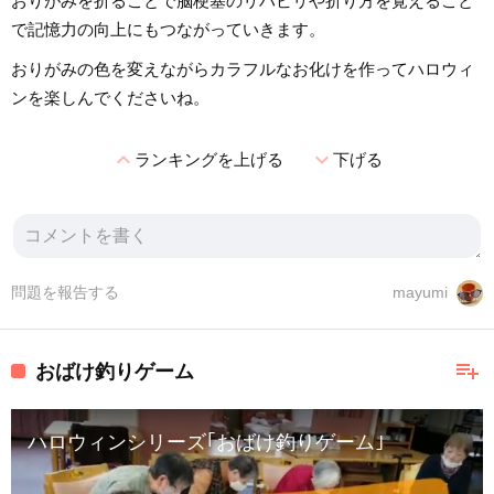
おりがみを折ることで脳梗塞のリハビリや折り方を覚えること
で記憶力の向上にもつながっていきます。
おりがみの色を変えながらカラフルなお化けを作ってハロウィ
ンを楽しんでくださいね。
expand_less
expand_more
ランキングを上げる
下げる
問題を報告する
mayumi
playlist_add
おばけ釣りゲーム
ハロウィンシリーズ｢おばけ釣りゲーム｣