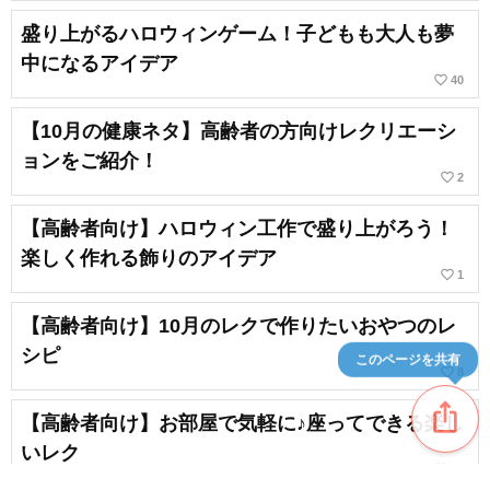
盛り上がるハロウィンゲーム！子どもも大人も夢
中になるアイデア
favorite_border
40
【10月の健康ネタ】高齢者の方向けレクリエーシ
ョンをご紹介！
favorite_border
2
【高齢者向け】ハロウィン工作で盛り上がろう！
楽しく作れる飾りのアイデア
favorite_border
1
【高齢者向け】10月のレクで作りたいおやつのレ
シピ
このページを共有
favorite_border
8
ios_share
【高齢者向け】お部屋で気軽に♪座ってできる楽し
いレク
favorite_border
82