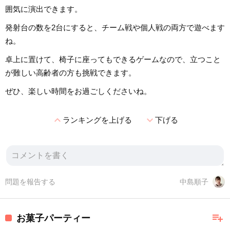
囲気に演出できます。
発射台の数を2台にすると、チーム戦や個人戦の両方で遊べます
ね。
卓上に置けて、椅子に座ってもできるゲームなので、立つこと
が難しい高齢者の方も挑戦できます。
ぜひ、楽しい時間をお過ごしくださいね。
expand_less
expand_more
ランキングを上げる
下げる
問題を報告する
中島順子
playlist_add
お菓子パーティー