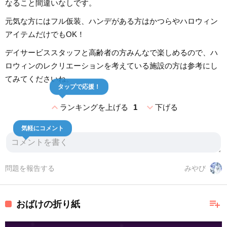
なること間違いなしです。
元気な方にはフル仮装、ハンデがある方はかつらやハロウィン
アイテムだけでもOK！
デイサービススタッフと高齢者の方みんなで楽しめるので、ハ
ロウィンのレクリエーションを考えている施設の方は参考にし
てみてくださいね。
タップで応援！
expand_less
expand_more
ランキングを上げる
1
下げる
気軽にコメント
問題を報告する
みやび
playlist_add
おばけの折り紙