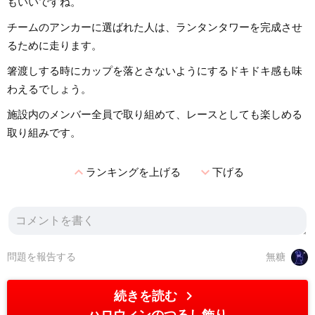
もいいですね。
チームのアンカーに選ばれた人は、ランタンタワーを完成させ
るために走ります。
箸渡しする時にカップを落とさないようにするドキドキ感も味
わえるでしょう。
施設内のメンバー全員で取り組めて、レースとしても楽しめる
取り組みです。
expand_less
expand_more
ランキングを上げる
下げる
問題を報告する
無糖
chevron_right
続きを読む
ハロウィンのつるし飾り