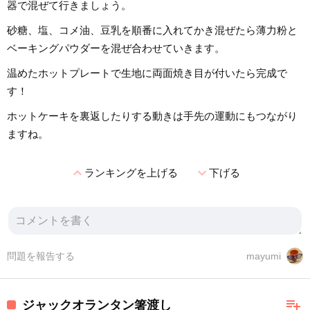
器で混ぜて行きましょう。
砂糖、塩、コメ油、豆乳を順番に入れてかき混ぜたら薄力粉と
ベーキングパウダーを混ぜ合わせていきます。
温めたホットプレートで生地に両面焼き目が付いたら完成で
す！
ホットケーキを裏返したりする動きは手先の運動にもつながり
ますね。
expand_less
expand_more
ランキングを上げる
下げる
問題を報告する
mayumi
playlist_add
ジャックオランタン箸渡し