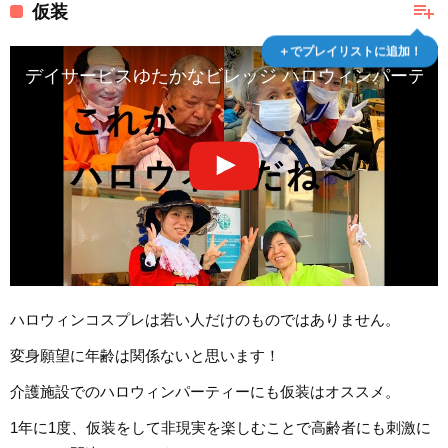
playlist_add
仮装
＋でプレイリストに追加！
デイサービスゆたかなビレッジ ハロウィンパーテ
ハロウィンコスプレは若い人だけのものではありません。
変身願望に年齢は関係ないと思います！
介護施設でのハロウィンパーティーにも仮装はオススメ。
1年に1度、仮装をして非現実を楽しむことで高齢者にも刺激に