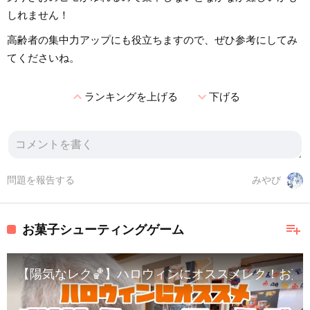
しれません！
高齢者の集中力アップにも役立ちますので、ぜひ参考にしてみ
てくださいね。
expand_less
expand_more
ランキングを上げる
下げる
問題を報告する
みやび
playlist_add
お菓子シューティングゲーム
【陽気なレク🏀】ハロウィンにオススメレク！お菓