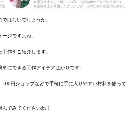
カー
介護福祉士として働いて17年。介護webライターの七花です。
前職
介護福祉士を目指したきっかけは、人のために役立つ仕事がし
いり
たかったから。デイケアで長年勤めてきたので、さまざまなレ
クリエーションを体験してきました。とくに音楽に合わせた体
操は、笑顔あふれる雰囲気になりとても好評でした。これから
のではないでしょうか。
も、たくさんの方に介護関連の記事を通して、心に響く文章を
届けられたらうれしいです。よろしくお願いします。
メージですよね。
た工作をご紹介します。
簡単にできる工作アイデアばかりです。
100円ショップなどで手軽に手に入りやすい材料を使って
組んでみてくださいね！