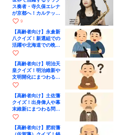
ス奏者・寺久保エレナ
が京都へ！カルテッ
ト・ツアー京都公演を
favorite_border
9
10月28日に開催
【高齢者向け】永倉新
八クイズ！新選組での
活躍や北海道での晩年
を出題
favorite_border
【高齢者向け】明治天
皇クイズ！明治維新や
文明開化にまつわる問
題を出題
favorite_border
【高齢者向け】土佐藩
クイズ！出身偉人や幕
末維新にまつわる問題
を出題
favorite_border
【高齢者向け】肥前藩
（佐賀藩）クイズ！鍋