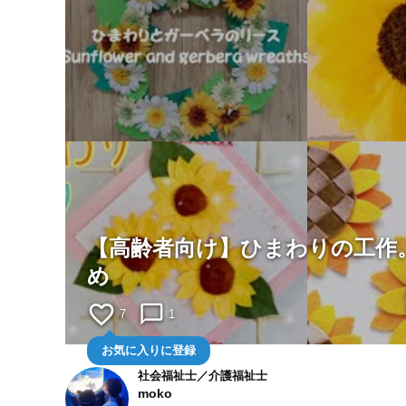
【高齢者向け】ひまわりの工作
め
favorite_border
chat_bubble_outline
7
1
お気に入りに登録
社会福祉士／介護福祉士
moko