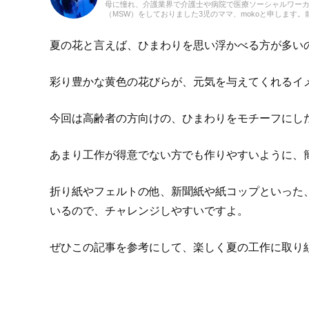
母に憧れ、介護業界で介護士や病院で医療ソーシャルワー
（MSW）をしておりました3児のママ、mokoと申します。
での経験を活かして、主に介護に関する記事を執筆してま
ます。どうぞよろしくお願いいたします。
夏の花と言えば、ひまわりを思い浮かべる方が多い
彩り豊かな黄色の花びらが、元気を与えてくれるイ
今回は高齢者の方向けの、ひまわりをモチーフにし
あまり工作が得意でない方でも作りやすいように、
折り紙やフェルトの他、新聞紙や紙コップといった、
いるので、チャレンジしやすいですよ。
ぜひこの記事を参考にして、楽しく夏の工作に取り