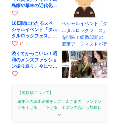
島家や幕末の近代化に
まつわる問題
favorite_border
10日間にわたるスペ
シャルイベント「タル
タルロックフェス」を
開催！総勢32組の豪
favorite_border
14
華アーティストが登場
渋くてかっこいい！昭
和のメンズファッショ
ン振り返り。今につな
がる粋な装い
favorite_border
【掲載順について】
編集部の調査結果を元に、皆さまの「ランキン
グを上げる」「下げる」ボタンの合計も加味し
て決まります。
keyboard_arrow_down
【更新履歴】