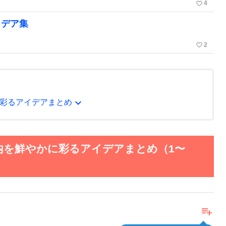
favorite_border
4
イデア集
favorite_border
2
expand_more
彩るアイデアまとめ
内を鮮やかに彩るアイデアまとめ（1〜
playlist_add