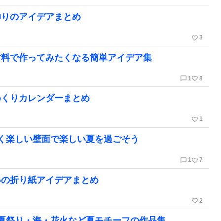
飾りのアイデアまとめ
favorite_border
3
材料で作ってみたくなる簡単アイデア集
chat_bubble_outline
favorite_border
1
8
めくりカレンダーまとめ
favorite_border
1
く楽しい壁面で楽しい夏を過ごそう
chat_bubble_outline
favorite_border
1
7
いの折り紙アイデアまとめ
favorite_border
2
夏祭り・海・花火など夏モチーフの作品集