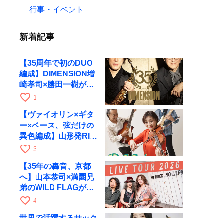
行事・イベント
新着記事
【35周年で初のDUO
編成】DIMENSION増
崎孝司×勝田一樹が10
月11日に京都RAGへ
favorite_border
1
【ヴァイオリン×ギタ
ー×ベース、弦だけの
異色編成】山形発RIM
が初全国ツアーで8月
favorite_border
3
17日にRAGへ
【35年の轟音、京都
へ】山本恭司×満園兄
弟のWILD FLAGが8
月6日にRAGでライブ
favorite_border
4
世界で活躍するサック