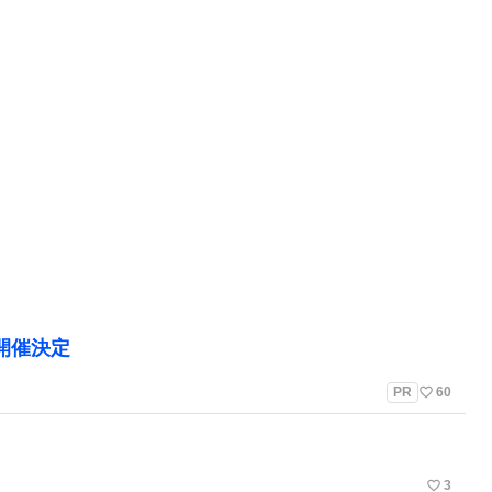
」開催決定
favorite_border
PR
60
favorite_border
3