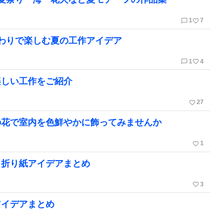
chat_bubble_outline
favorite_border
1
7
わりで楽しむ夏の工作アイデア
chat_bubble_outline
favorite_border
1
4
楽しい工作をご紹介
favorite_border
27
の花で室内を色鮮やかに飾ってみませんか
favorite_border
1
！折り紙アイデアまとめ
favorite_border
3
アイデアまとめ