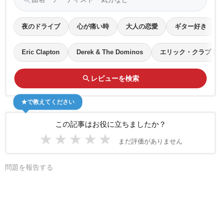
夜のドライブ
心が痛い時
大人の恋愛
ギター好き
Eric Clapton
Derek & The Dominos
エリック・クラプト
search
レビューを検索
★で教えてください
この記事はお役に立ちましたか？
★
★
★
★
★
まだ評価がありません
問題を報告する