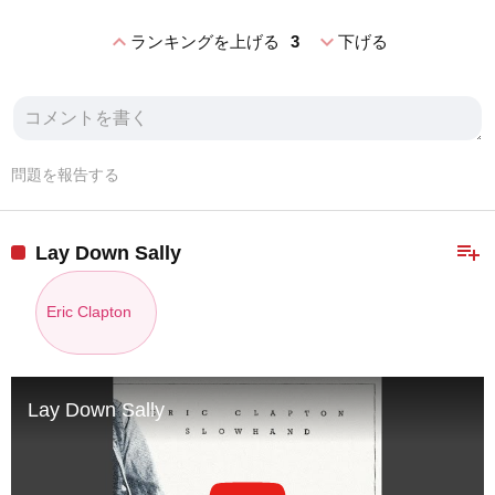
expand_less
expand_more
ランキングを上げる
3
下げる
問題を報告する
playlist_add
Lay Down Sally
Eric Clapton
Lay Down Sally