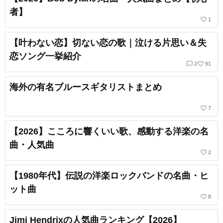
者】
favorite_border
1
【叶わない恋】切ない恋の歌｜泣ける片思い＆失
恋ソング一挙紹介
chat_bubble_outline
favorite_border
2
91
海外の有名ブルースギタリストまとめ
favorite_border
7
【2026】こころに響くいい歌、感動する洋楽の名
曲・人気曲
favorite_border
2
【1980年代】伝説の洋楽ロックバンドの名曲・ヒ
ット曲
favorite_border
8
Jimi Hendrixの人気曲ランキング【2026】