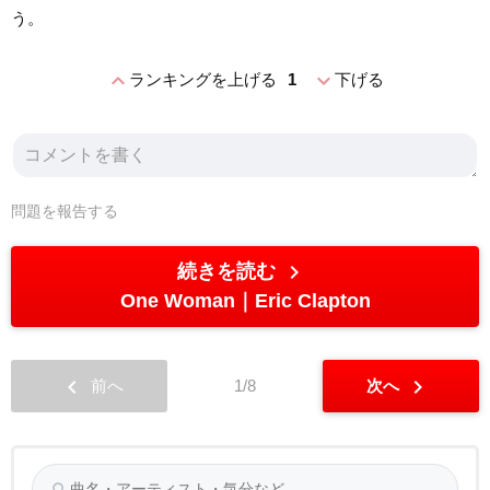
う。
expand_less
expand_more
ランキングを上げる
1
下げる
問題を報告する
chevron_right
続きを読む
One Woman
Eric Clapton
chevron_left
chevron_right
前へ
1/8
次へ
search