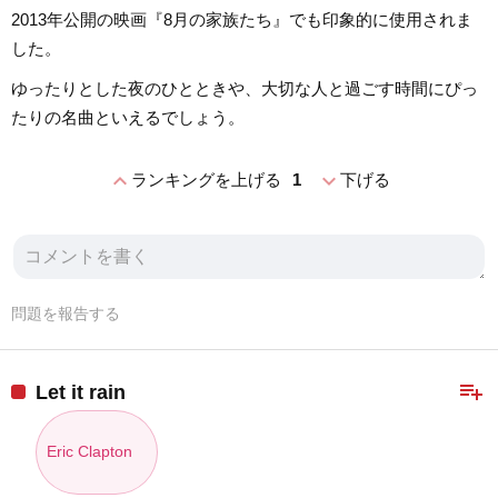
2013年公開の映画『8月の家族たち』でも印象的に使用されま
した。
ゆったりとした夜のひとときや、大切な人と過ごす時間にぴっ
たりの名曲といえるでしょう。
expand_less
expand_more
ランキングを上げる
1
下げる
問題を報告する
playlist_add
Let it rain
Eric Clapton