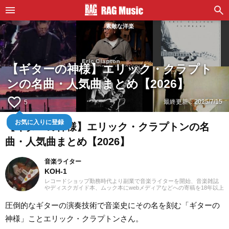
素敵な洋楽
【ギターの神様】エリック・クラプト
ンの名曲・人気曲まとめ【2026】
favorite_border
最終更新：
2025/7/15
5
お気に入りに登録
【ギターの神様】エリック・クラプトンの名
曲・人気曲まとめ【2026】
音楽ライター
KOH-1
レコードショップ勤務時代より副業で音楽ライターを開始、音楽雑誌
やディスクガイド本、ムック本にwebメディアなどへの寄稿を18年以上
担当。ライターとしては洋楽が主戦場ですが、音楽リスナーとしては
35年以上「好きなものが好き」をモットーに好奇心を忘れないことを
圧倒的なギターの演奏技術で音楽史にその名を刻む「ギターの
常に心がけています。バンド活動歴あり、作詞作曲を担当するベーシ
ストという立ち位置でした。演奏経験のある楽器はベース、ギター、
神様」ことエリック・クラプトンさん。
ピアノ。40代半ばから英語の勉強を開始、現在も継続中です。