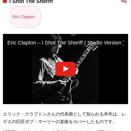
playlist_add
I Shot The Sheriff
Eric Clapton
Eric Clapton – I Shot The Sheriff ( Studio Version )
エリック・クラプトンさんの代表曲として知られる本作は、レ
ゲエの巨匠ボブ・マーリーの楽曲をカバーしたものです。