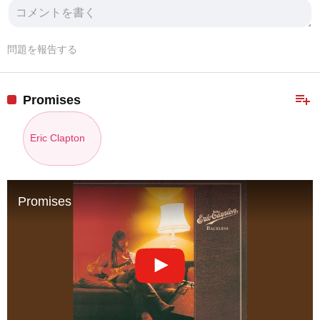
問題を報告する
playlist_add
Promises
Eric Clapton
Promises