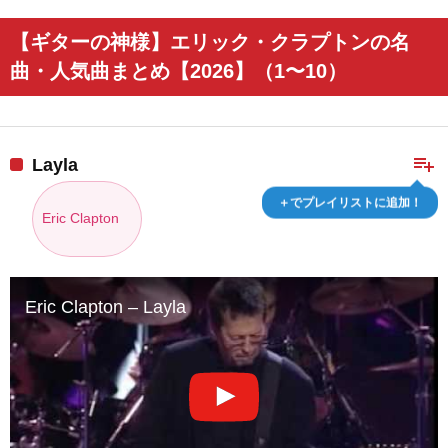
【ギターの神様】エリック・クラプトンの名
曲・人気曲まとめ【2026】（1〜10）
playlist_add
Layla
＋でプレイリストに追加！
Eric Clapton
Eric Clapton – Layla