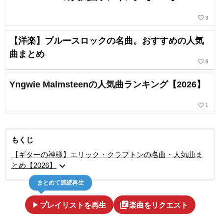
favorite_border
3
【洋楽】ブルースロックの名曲。おすすめの人気
曲まとめ
favorite_border
8
Yngwie Malmsteenの人気曲ランキング【2026】
favorite_border
1
もくじ
【ギターの神様】エリック・クラプトンの名曲・人気曲ま
expand_more
とめ【2026】
まとめて連続再生
play_arrow
library_music
プレイリストを再生
楽曲をリクエスト