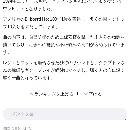
1974年にリリースされ、クラプトンさんにとって初のナンバー
ワンヒットとなりました。
アメリカのBillboard Hot 100で1位を獲得し、多くの国々でトッ
プ10入りを果たしています。
曲の内容は、自己防衛のために保安官を撃った主人公の物語を
描いており、社会への抵抗や不正義への批判が込められていま
す。
レゲエとロックを融合させた独特のサウンドと、クラプトンさ
んの繊細なギタープレイが絶妙にマッチし、聴く人の心に深く
響く一曲となっています。
expand_less
expand_more
ランキングを上げる
1
下げる
問題を報告する