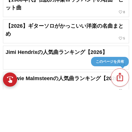
ット曲
favorite_border
8
【2026】ギターソロがかっこいい洋楽の名曲まと
め
favorite_border
5
Jimi Hendrixの人気曲ランキング【2026】
このページを共有
favorite_border
3
ios_share
Yngwie Malmsteenの人気曲ランキング【2026】
swipe
指先で音楽をブラウズ
favorite_border
1
【初心者向け】デルタブルースの名曲・人気曲ま
とめ
favorite_border
3
content_copy
Stevie Ray Vaughanの人気曲ランキング【2026】