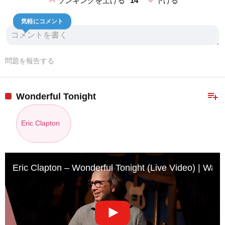
expand_less
expand_more
ランキングを上げる
14
下げる
気軽にコメント
問題を報告する
playlist_add
Wonderful Tonight
Eric Clapton
Eric Clapton – Wonderful Tonight (Live Video) | Warn