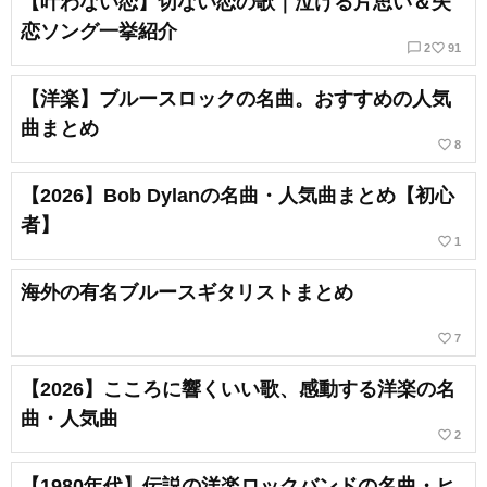
【叶わない恋】切ない恋の歌｜泣ける片思い＆失
恋ソング一挙紹介
chat_bubble_outline
favorite_border
2
91
【洋楽】ブルースロックの名曲。おすすめの人気
曲まとめ
favorite_border
8
【2026】Bob Dylanの名曲・人気曲まとめ【初心
者】
favorite_border
1
海外の有名ブルースギタリストまとめ
favorite_border
7
【2026】こころに響くいい歌、感動する洋楽の名
曲・人気曲
favorite_border
2
【1980年代】伝説の洋楽ロックバンドの名曲・ヒ