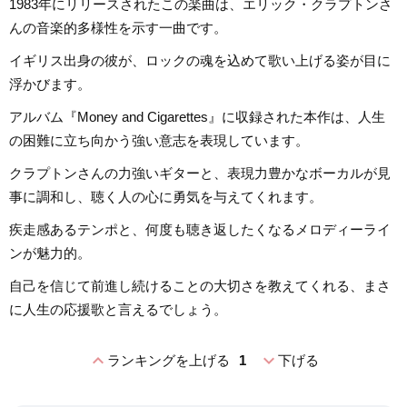
1983年にリリースされたこの楽曲は、エリック・クラプトンさ
んの音楽的多様性を示す一曲です。
イギリス出身の彼が、ロックの魂を込めて歌い上げる姿が目に
浮かびます。
アルバム『Money and Cigarettes』に収録された本作は、人生
の困難に立ち向かう強い意志を表現しています。
クラプトンさんの力強いギターと、表現力豊かなボーカルが見
事に調和し、聴く人の心に勇気を与えてくれます。
疾走感あるテンポと、何度も聴き返したくなるメロディーライ
ンが魅力的。
自己を信じて前進し続けることの大切さを教えてくれる、まさ
に人生の応援歌と言えるでしょう。
expand_less
expand_more
ランキングを上げる
1
下げる