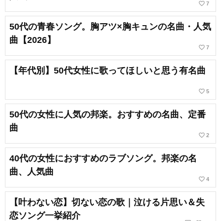
favorite_border
7
50代の青春ソング。胸アツ×胸キュンの名曲・人気
曲【2026】
favorite_border
7
【年代別】50代女性に歌ってほしいと思う有名曲
favorite_border
5
50代の女性に人気の邦楽。おすすめの名曲、定番
曲
favorite_border
2
40代の女性におすすめのラブソング。邦楽の名
曲、人気曲
favorite_border
4
【叶わない恋】切ない恋の歌｜泣ける片思い＆失
恋ソング一挙紹介