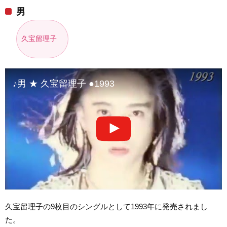
男
久宝留理子
♪男 ★ 久宝留理子 ●1993
久宝留理子の9枚目のシングルとして1993年に発売されまし
た。