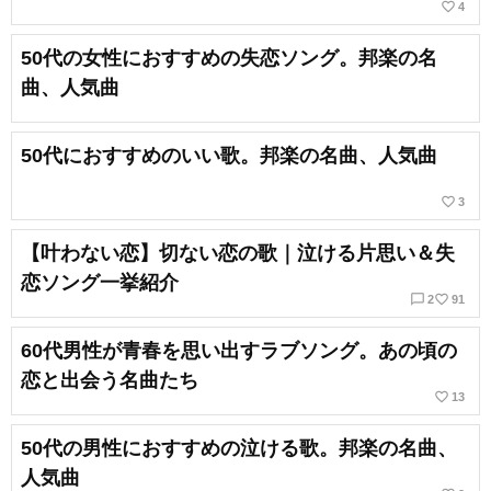
favorite_border
4
50代の女性におすすめの失恋ソング。邦楽の名
曲、人気曲
50代におすすめのいい歌。邦楽の名曲、人気曲
favorite_border
3
【叶わない恋】切ない恋の歌｜泣ける片思い＆失
恋ソング一挙紹介
chat_bubble_outline
favorite_border
2
91
60代男性が青春を思い出すラブソング。あの頃の
恋と出会う名曲たち
favorite_border
13
50代の男性におすすめの泣ける歌。邦楽の名曲、
人気曲