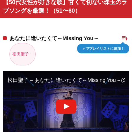
【50代女性が好きな歌】甘くて切ない珠玉のラ
ブソングを厳選！（51〜60）
playlist_add
あなたに逢いたくて～Missing You～
＋でプレイリストに追加！
松田聖子
松田聖子 – あなたに逢いたくて～Missing You～(Seiko Matsud