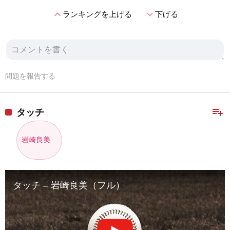
expand_less
expand_more
ランキングを上げる
下げる
問題を報告する
playlist_add
タッチ
岩崎良美
タッチ – 岩崎良美（フル）