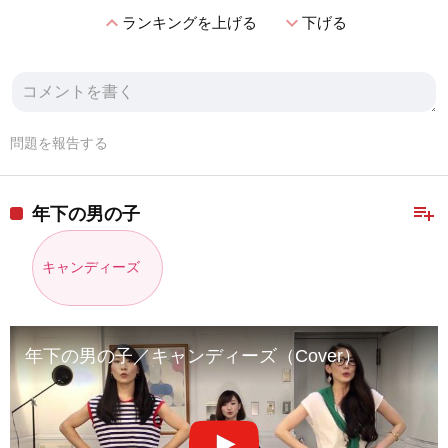
expand_less
expand_more
ランキングを上げる
下げる
問題を報告する
playlist_add
年下の男の子
キャンディーズ
年下の男の子／キャンディーズ（Cover）