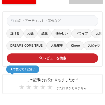
search
泣ける
応援
恋愛
懐かしい
ドライブ
元気
DREAMS COME TRUE
大黒摩季
Kiroro
スピッツ
search
レビューを検索
★で教えてください
この記事はお役に立ちましたか？
★
★
★
★
★
まだ評価がありません