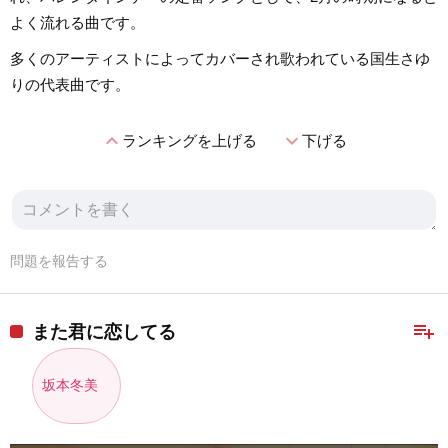
よく流れる曲です。
多くのアーティストによってカバーされ歌われている国生さゆ
りの代表曲です。
expand_less
expand_more
ランキングを上げる
下げる
問題を報告する
playlist_add
また君に恋してる
坂本冬美