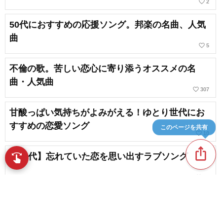
favorite_border
2
50代におすすめの応援ソング。邦楽の名曲、人気
曲
favorite_border
5
不倫の歌。苦しい恋心に寄り添うオススメの名
曲・人気曲
favorite_border
307
甘酸っぱい気持ちがよみがえる！ゆとり世代にお
すすめの恋愛ソング
このページを共有
favorite_border
10
ios_share
【60代】忘れていた恋を思い出すラブソング
swipe
favorite_border
19
50代の女性にオススメの歌いやすい邦楽のカラオ
ケ曲
favorite_border
44