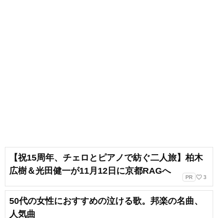
【祝15周年、チェロとピアノで紡ぐ二人旅】柏木
広樹＆光田健一が11月12日に京都RAGへ
favorite_border
PR
3
50代の女性におすすめの泣ける歌。邦楽の名曲、
人気曲