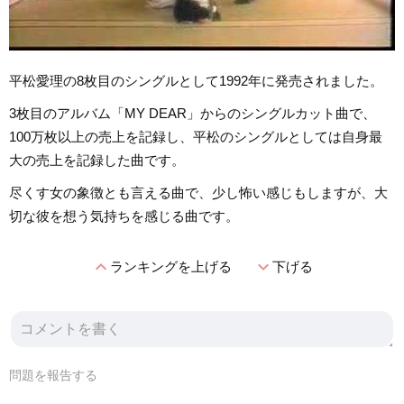
平松愛理の8枚目のシングルとして1992年に発売されました。
3枚目のアルバム「MY DEAR」からのシングルカット曲で、
100万枚以上の売上を記録し、平松のシングルとしては自身最
大の売上を記録した曲です。
尽くす女の象徴とも言える曲で、少し怖い感じもしますが、大
切な彼を想う気持ちを感じる曲です。
expand_less
expand_more
ランキングを上げる
下げる
問題を報告する