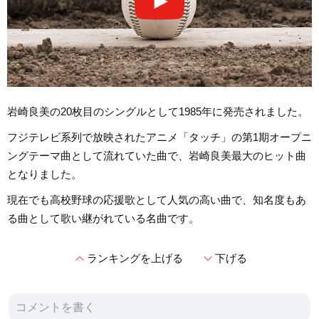
岩崎良美の20枚目のシングルとして1985年に発売されました。
フジテレビ系列で放映されたアニメ「タッチ」の第1期オープニ
ングテーマ曲として流れていた曲で、岩崎良美最大のヒット曲
となりました。
現在でも高校野球の応援歌として人気の高い曲で、知名度もあ
る曲として歌い継がれている名曲です。
expand_less
expand_more
ランキングを上げる
下げる