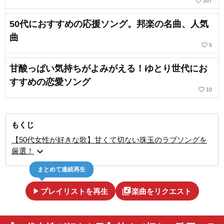
favorite_border
307
50代におすすめの応援ソング。邦楽の名曲、人気
曲
favorite_border
5
甘酸っぱい気持ちがよみがえる！ゆとり世代にお
すすめの恋愛ソング
favorite_border
10
もくじ
【50代女性が好きな歌】甘くて切ない珠玉のラブソングを
expand_more
厳選！
まとめて連続再生
play_arrow
library_music
プレイリストを再生
楽曲をリクエスト