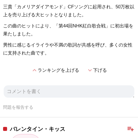
三貴「カメリアダイアモンド」CFソングに起用され、50万枚以
上を売り上げる大ヒットとなりました。
この曲のヒットにより、「第44回NHK紅白歌合戦」に初出場を
果たしました。
男性に感じるイライラや不満の歌詞が共感を呼び、多くの女性
に支持された曲です。
expand_less
expand_more
ランキングを上げる
下げる
問題を報告する
playlist_add
バレンタイン・キッス