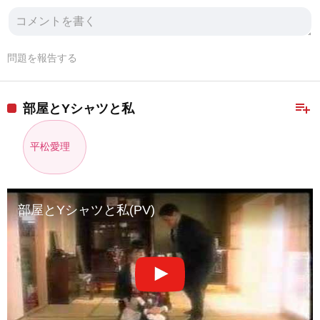
問題を報告する
playlist_add
部屋とYシャツと私
平松愛理
部屋とYシャツと私(PV)