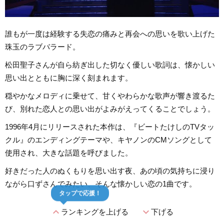
誰もが一度は経験する失恋の痛みと再会への思いを歌い上げた
珠玉のラブバラード。
松田聖子さんが自ら紡ぎ出した切なく優しい歌詞は、懐かしい
思い出とともに胸に深く刻まれます。
穏やかなメロディに乗せて、甘くやわらかな歌声が響き渡るた
び、別れた恋人との思い出がよみがえってくることでしょう。
1996年4月にリリースされた本作は、『ビートたけしのTVタッ
クル』のエンディングテーマや、キヤノンのCMソングとして
使用され、大きな話題を呼びました。
好きだった人のぬくもりを思い出す夜、あの頃の気持ちに浸り
ながら口ずさんでみたい、そんな懐かしい恋の1曲です。
タップで応援！
expand_less
expand_more
ランキングを上げる
下げる