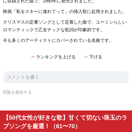
に収録された曲で、1980年に発売されました。
映画「私をスキーに連れてって」の挿入歌に起用されました。
クリスマスの定番ソングとして定着した曲で、ユーミンらしい
ロマンティックで乙女チックな歌詞が印象的です。
今も多くのアーティストにカバーされている名曲です。
expand_less
expand_more
ランキングを上げる
下げる
問題を報告する
【50代女性が好きな歌】甘くて切ない珠玉のラ
ブソングを厳選！（61〜70）