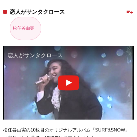
playlist_add
恋人がサンタクロース
松任谷由実
恋人がサンタクロース
松任谷由実の10枚目のオリジナルアルバム「SURF&SNOW」