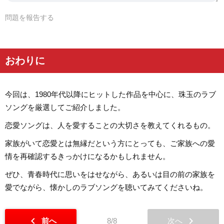
問題を報告する
おわりに
今回は、1980年代以降にヒットした作品を中心に、珠玉のラブ
ソングを厳選してご紹介しました。
恋愛ソングは、人を愛することの大切さを教えてくれるもの。
家族がいて恋愛とは無縁だという方にとっても、ご家族への愛
情を再確認するきっかけになるかもしれません。
ぜひ、青春時代に思いをはせながら、あるいは目の前の家族を
愛でながら、懐かしのラブソングを聴いてみてくださいね。
chevron_left
chevron_right
前へ
8/8
次へ