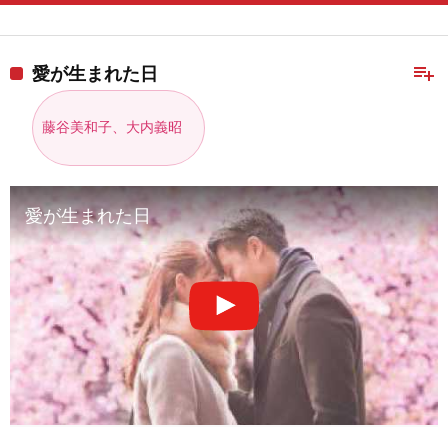
playlist_add
愛が生まれた日
藤谷美和子、大内義昭
愛が生まれた日