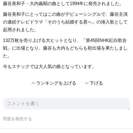
藤谷美和子・大内義昭の曲として1994年に発売されました。
藤谷美和子にとってはこの曲がデビューシングルで、藤谷主演
の連続テレビドラマ「そのうち結婚する君へ」の挿入歌として
起用されました。
132万枚を売り上げる大ヒットとなり、「第45回NHK紅白歌合
戦」に出場となり、藤谷も大内もどちらも初出場を果たしまし
た。
今もスナックでは大人気の曲となっています。
expand_less
expand_more
ランキングを上げる
下げる
問題を報告する