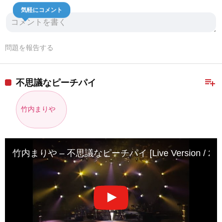
気軽にコメント
問題を報告する
playlist_add
不思議なピーチパイ
竹内まりや
竹内まりや – 不思議なピーチパイ [Live Version / 200