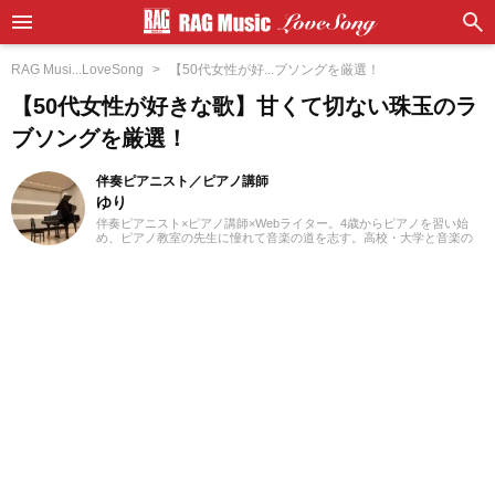
RAG Musi...LoveSong
【50代女性が好...ブソングを厳選！
【50代女性が好きな歌】甘くて切ない珠玉のラ
ブソングを厳選！
伴奏ピアニスト／ピアノ講師
ゆり
伴奏ピアニスト×ピアノ講師×Webライター。4歳からピアノを習い始
め、ピアノ教室の先生に憧れて音楽の道を志す。高校・大学と音楽の
専門課程に進み、器楽や歌の伴奏のおもしろさに目覚める。現在、ピ
アノを教える傍ら、地元愛知を中心にフルート・声楽・合唱等の伴奏
者として活動している。レッスンを通して生徒たちから流行の曲を教
わることも多く、邦楽・洋楽・CM曲など、ジャンルを問わずなんでも
ピアノで弾いてみるのが趣味。2021年より、Webライターとしての活
動もスタート。音楽をはじめさまざまなジャンルの執筆にあたってい
る。