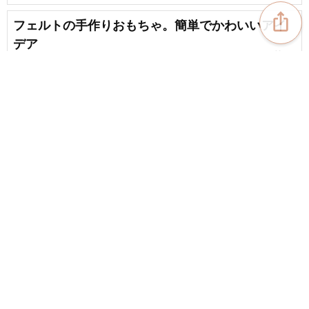
ios_share
フェルトの手作りおもちゃ。簡単でかわいいアイ
デア
favorite_border
11
小学生が楽しめる！ペットボトルキャップ工作の
アイデア集！
favorite_border
102
content_copy
アンパンマンの手作りおもちゃのアイデア
favorite_border
favorite_border
8
【子供とつくる】手作り外遊びのおもちゃ特集
favorite_border
22
ヤクルトの空き容器で作る 簡単・たのしいおもち
ゃのアイデア
favorite_border
16