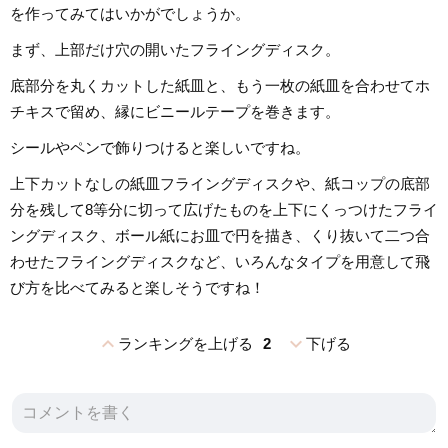
を作ってみてはいかがでしょうか。
まず、上部だけ穴の開いたフライングディスク。
底部分を丸くカットした紙皿と、もう一枚の紙皿を合わせてホ
チキスで留め、縁にビニールテープを巻きます。
シールやペンで飾りつけると楽しいですね。
上下カットなしの紙皿フライングディスクや、紙コップの底部
分を残して8等分に切って広げたものを上下にくっつけたフライ
ングディスク、ボール紙にお皿で円を描き、くり抜いて二つ合
わせたフライングディスクなど、いろんなタイプを用意して飛
び方を比べてみると楽しそうですね！
expand_less
expand_more
ランキングを上げる
2
下げる