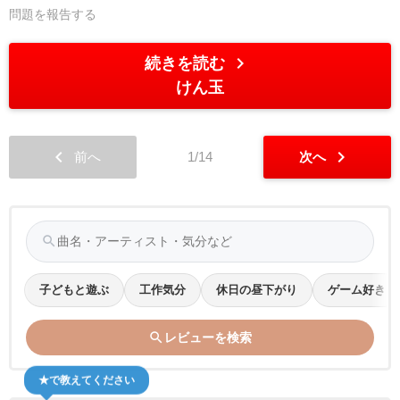
問題を報告する
chevron_right
続きを読む
けん玉
chevron_left
chevron_right
前へ
1/14
次へ
search
子どもと遊ぶ
工作気分
休日の昼下がり
ゲーム好き
search
レビューを検索
★で教えてください