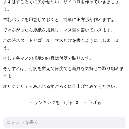
まずはすごろくに欠かせない、サイコロを作っていきましょ
う。
牛乳パックを用意しておくと、簡単に正方形が作れますよ。
できあがったら厚紙を用意し、マス目を書いていきます。
この時スタートとゴール、マスだけを書くようにししましょ
う。
そして各マスの指示の内容は付箋で貼ります。
そうすれば、付箋を変えて何度でも新鮮な気持ちで取り組めま
すよ。
オリジナリティあふれるすごろくに仕上げてみてください。
expand_less
expand_more
ランキングを上げる
2
下げる