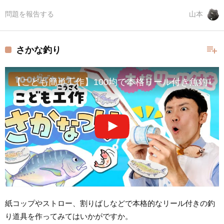
問題を報告する
山本
playlist_add
さかな釣り
【こども簡単工作】100均で本格リール付き魚釣り
紙コップやストロー、割りばしなどで本格的なリール付きの釣
り道具を作ってみてはいかがですか。