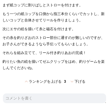
まず紙コップに割りばしとストローを付けます。
もう一つの紙コップを口側から指三本分くらいでカットし、新
しいコップと合体させてリールを作りましょう。
次にエサの絵を描いて糸と磁石を付けます。
その糸を釣りざおのストロー部分に通すのが難しいのですが、
お子さんができるようなら手伝ってもらいましょう。
それらを組み立てて、リール付き釣りあおの完成！
釣りたい魚の絵を描いてゼムクリップをはめ、釣りゲームを楽
しんでくださいね。
expand_less
expand_more
ランキングを上げる
3
下げる