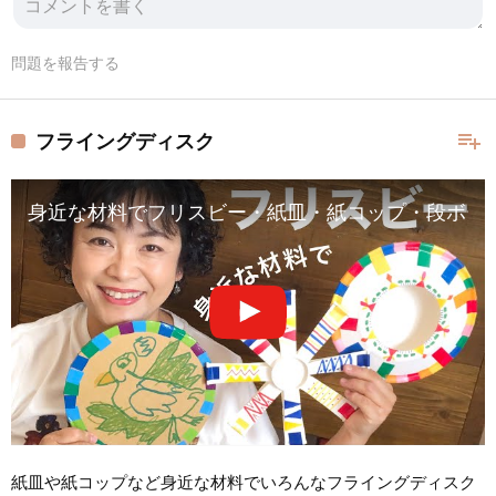
問題を報告する
playlist_add
フライングディスク
身近な材料でフリスビー・紙皿・紙コップ・段ボール・飛ばし方❤︎DIY/tut
紙皿や紙コップなど身近な材料でいろんなフライングディスク