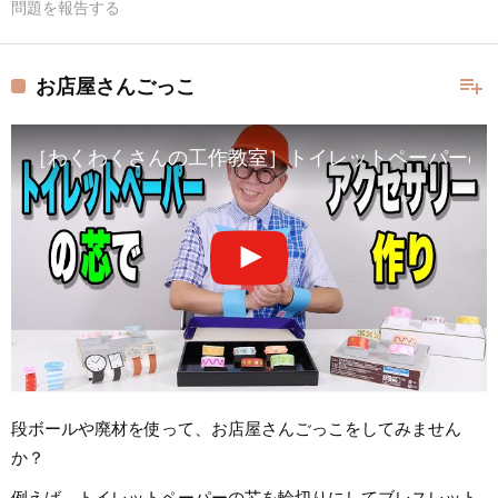
問題を報告する
playlist_add
お店屋さんごっこ
［わくわくさんの工作教室］トイレットペーパーの
段ボールや廃材を使って、お店屋さんごっこをしてみません
か？
例えば、トイレットペーパーの芯を輪切りにしてブレスレット