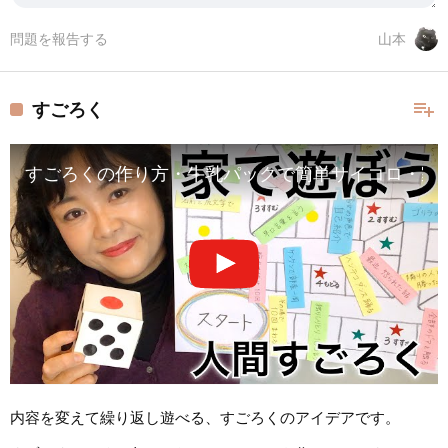
問題を報告する
山本
playlist_add
すごろく
すごろくの作り方・牛乳パックで簡単サイコロ・家族や友達と楽しもう!!
内容を変えて繰り返し遊べる、すごろくのアイデアです。