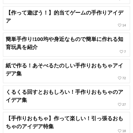
【作って遊ぼう！】的当てゲームの手作りアイデ
ア
favorite_border
14
簡単手作り!100均や身近なもので簡単に作れる知
育玩具を紹介
favorite_border
7
紙で作る！あそべるたのしい手作りおもちゃアイ
デア集
favorite_border
72
くるくる回すとおもしろい！手作りおもちゃのア
イデア集
favorite_border
27
【手作りおもちゃ】作って楽しい！引っ張るおも
ちゃのアイデア特集
favorite_border
18