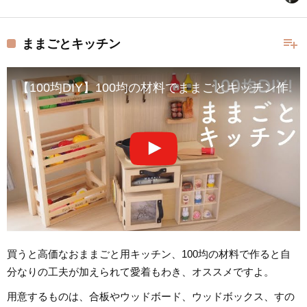
playlist_add
ままごとキッチン
【100均DIY】100均の材料でままごとキッチン作
買うと高価なおままごと用キッチン、100均の材料で作ると自
分なりの工夫が加えられて愛着もわき、オススメですよ。
用意するものは、合板やウッドボード、ウッドボックス、すの