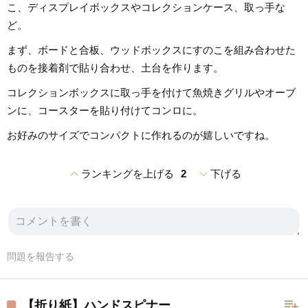
こ、ディスプレイボックスやコレクションケース、取っ手な
ど。
まず、ボードと合板、ウッドボックスにすのこを組み合わせた
ものを接着剤で貼り合わせ、土台を作ります。
コレクションボックスに取っ手を付けて魚焼きグリルやオーブ
ンに、コースターを貼り付けてコンロに。
お好みのサイズでコンパクトに作れるのが嬉しいですね。
expand_less
expand_more
ランキングを上げる
2
下げる
問題を報告する
playlist_add
【折り紙】ハンドスピナー