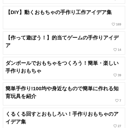
【DIY】動くおもちゃの手作り工作アイデア集
favorite_border
169
【作って遊ぼう！】的当てゲームの手作りアイデ
ア
favorite_border
14
ダンボールでおもちゃをつくろう！簡単・楽しい
手作りおもちゃ
favorite_border
39
簡単手作り!100均や身近なもので簡単に作れる知
育玩具を紹介
favorite_border
7
くるくる回すとおもしろい！手作りおもちゃのア
イデア集
favorite_border
27