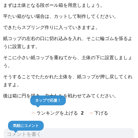
まずは土俵となる段ボール箱を用意しましょう。
平たい箱がない場合は、カットして制作してください。
できたらスプリング作りに入っていきますよ。
紙コップの左右の口に切れ込みを入れ、そこに輪ゴムを張るよ
うに設置します。
そこに小さい紙コップを重ねてから、土俵の下に設置しましょ
う。
そうすることでたたかれた土俵を、紙コップが押し戻してくれ
ますよ。
後は箱に円を描き、力士たちを戦わせてみてください。
タップで応援！
expand_less
expand_more
ランキングを上げる
2
下げる
気軽にコメント