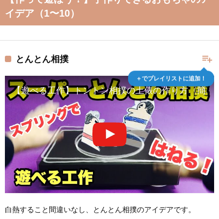
イデア（1〜10）
playlist_add
とんとん相撲
＋でプレイリストに追加！
【遊べる工作】トントン相撲の土俵の作り方〈簡単
白熱すること間違いなし、とんとん相撲のアイデアです。