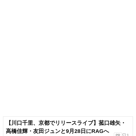
【川口千里、京都でリリースライブ】菰口雄矢・
高橋佳輝・友田ジュンと9月28日にRAGへ
favorite_border
PR
1