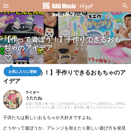
素敵な手作りクラフト
【作って遊ぼう！】手作りできるおも
ちゃのアイデア
favorite_border
最終更新：
2025/12/8
54
【作って遊ぼう！】手作りできるおもちゃのア
お気に入りに登録
イデア
ライター
うたたね
音楽と写真と食べることが大好きなメロコアブーム世代の人。20年以
上ライブハウスに通っています。体力的に夏フェスがそろそろつらい
お年頃。たまにライブ撮影＆MV用の動画を撮影してみたり。英語が得
意ではないのでストレートに入ってくる邦ロックをよく聴きますが、
子供たちは新しいおもちゃが大好きですよね。
オススメされると洋楽邦楽問わず浅く広くなんでも聴きます。音楽を
聴きながら料理を作るのが好きでいい感じのストレス発散でもありま
す。
どうやって遊ぼうか、アレンジを加えたり新しい遊び方を発見