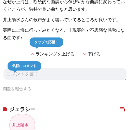
なぜか上海は、断続的な曲調から伸びやかな曲調に変わってい
くところが、独特で良い曲だなと思います。
井上陽水さんの歌声がよく響いていてるところが良いです。
実際に上海に行ってみたくなる、非現実的で不思議な感覚にな
る曲です♪
タップで応援！
expand_less
expand_more
ランキングを上げる
下げる
気軽にコメント
問題を報告する
playlist_add
ジェラシー
井上陽水