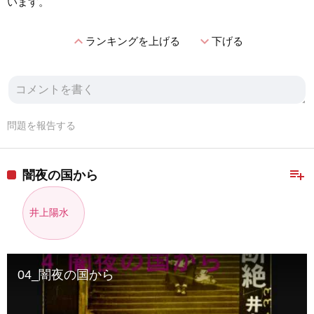
います。
expand_less
expand_more
ランキングを上げる
下げる
問題を報告する
playlist_add
闇夜の国から
井上陽水
04_闇夜の国から