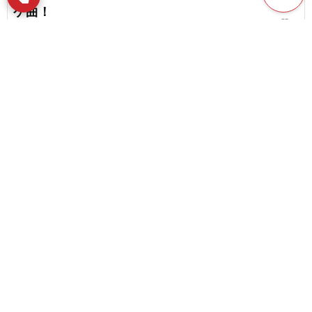
ケ曲！
favorite_border
4
【50代】カラオケで歌いやすい曲ランキング
【2026】
favorite_border
70
content_copy
矢沢永吉の人気曲｜日本ロック界のボスが生んだ
珠玉の名曲を厳選！
play_arrow
favorite_border
6
【YMO】YELLOW MAGIC ORCHESTRAの名曲を
favorite_border
振り返り！
favorite_border
2
昭和歌謡の名曲まとめ。時代を超えて愛される楽
曲を一挙に紹介
favorite_border
16
昭和の恋愛ソング。時代を超えて愛されるラブソ