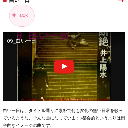
playlist_add
白い一日
井上陽水
09_白い一日
白い一日は、タイトル通りに素朴で何も変化の無い日常を歌っ
ているような、そんな曲になっています♪都会的というよりは田
舎的なイメージの曲です。