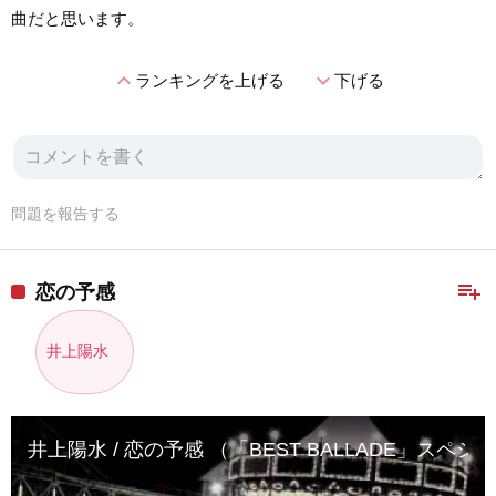
曲だと思います。
expand_less
expand_more
ランキングを上げる
下げる
問題を報告する
playlist_add
恋の予感
井上陽水
井上陽水 / 恋の予感 （「BEST BALLADE」スペ