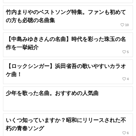
竹内まりやのベストソング特集。ファンも初めて
の方も必聴の名曲集
favorite_border
10
【中島みゆきさんの名曲】時代を彩った珠玉の名
作を一挙紹介
favorite_border
5
【ロックシンガー】浜田省吾の歌いやすいカラオ
ケ曲！
favorite_border
4
少年を歌った名曲。おすすめの人気曲
いくつ知っていますか？昭和にリリースされた不
朽の青春ソング
favorite_border
6