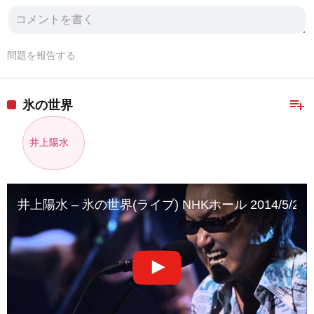
問題を報告する
playlist_add
氷の世界
井上陽水
井上陽水 – 氷の世界(ライブ) NHKホール 2014/5/22