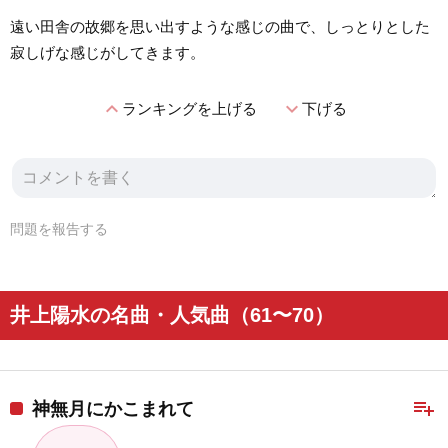
遠い田舎の故郷を思い出すような感じの曲で、しっとりとした
寂しげな感じがしてきます。
expand_less
expand_more
ランキングを上げる
下げる
問題を報告する
井上陽水の名曲・人気曲（61〜70）
playlist_add
神無月にかこまれて