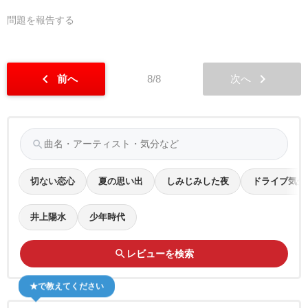
問題を報告する
chevron_left
chevron_right
前へ
8/8
次へ
search
切ない恋心
夏の思い出
しみじみした夜
ドライブ気分
井上陽水
少年時代
search
レビューを検索
★で教えてください