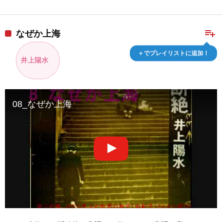
playlist_add
なぜか上海
＋でプレイリストに追加！
井上陽水
08_なぜか上海