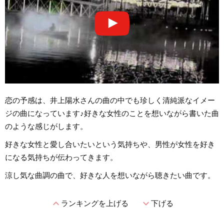
恋の予感は、井上陽水さんの曲の中でも珍しく清純派なイメー
ジの曲になっています♪好きな女性のことを想いながら書いた曲
のような感じがします。
好きな女性と愛し合いたいという気持ちや、男性が女性を好き
になる気持ちが伝わってきます。
涼し気な曲調の曲で、好きな人を想いながら聴きたい曲です。
expand_less
expand_more
ランキングを上げる
下げる