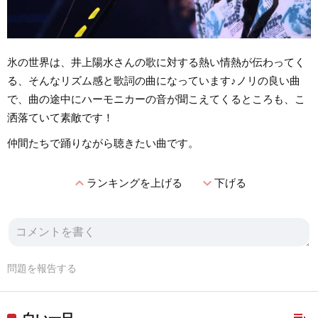
氷の世界は、井上陽水さんの歌に対する熱い情熱が伝わってく
る、そんなリズム感と歌詞の曲になっています♪ノリの良い曲
で、曲の途中にハーモニカーの音が聞こえてくるところも、こ
洒落ていて素敵です！
仲間たちで踊りながら聴きたい曲です。
expand_less
expand_more
ランキングを上げる
下げる
問題を報告する