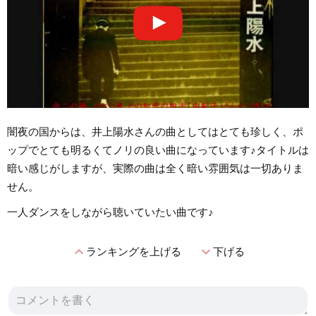
闇夜の国からは、井上陽水さんの曲としてはとても珍しく、ポ
ップでとても明るくてノリの良い曲になっています♪タイトルは
暗い感じがしますが、実際の曲は全く暗い雰囲気は一切ありま
せん。
一人ダンスをしながら聴いていたい曲です♪
expand_less
expand_more
ランキングを上げる
下げる