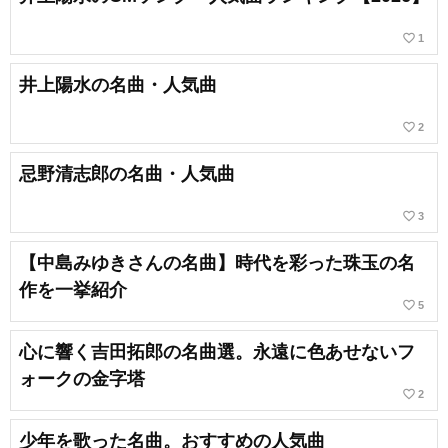
favorite_border
1
井上陽水の名曲・人気曲
favorite_border
2
忌野清志郎の名曲・人気曲
favorite_border
3
【中島みゆきさんの名曲】時代を彩った珠玉の名
作を一挙紹介
favorite_border
5
心に響く吉田拓郎の名曲選。永遠に色あせないフ
ォークの金字塔
favorite_border
2
少年を歌った名曲。おすすめの人気曲