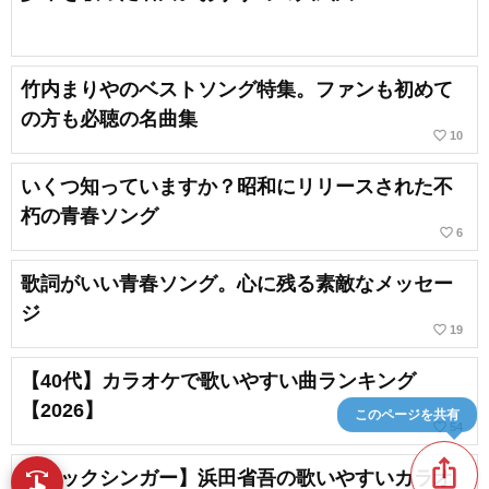
竹内まりやのベストソング特集。ファンも初めて
の方も必聴の名曲集
favorite_border
10
いくつ知っていますか？昭和にリリースされた不
朽の青春ソング
favorite_border
6
歌詞がいい青春ソング。心に残る素敵なメッセー
ジ
favorite_border
19
【40代】カラオケで歌いやすい曲ランキング
【2026】
このページを共有
favorite_border
54
ios_share
【ロックシンガー】浜田省吾の歌いやすいカラオ
swipe