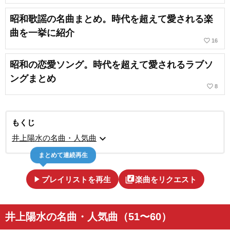
昭和歌謡の名曲まとめ。時代を超えて愛される楽
曲を一挙に紹介
favorite_border
16
昭和の恋愛ソング。時代を超えて愛されるラブソ
ングまとめ
favorite_border
8
もくじ
expand_more
井上陽水の名曲・人気曲
まとめて連続再生
play_arrow
library_music
プレイリストを再生
楽曲をリクエスト
井上陽水の名曲・人気曲（51〜60）