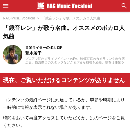
RAG Musi...Vocaloid
「鏡音レン」が歌...メのボカロ人気曲
「鏡音レン」が歌う名曲。オススメのボカロ人
気曲
音楽ライターのボカロP
荒木若干
プロアマ問わずライブイベントのPA、映像写真のカメラマンや飲食店
店員、物流拠点のスタッフなどさまざまな職種を経験、現在は兼業ラ
イターとして日々を過ごしています。これまでに音楽、漫画系サイト
での作品紹介記事や、1st PLACE株式会社様の「IA SUPER BEST」特
典ライナーノーツの執筆等に携わらせていただきました。音楽経験と
しては、中学からギターを始め、学生時代はバンド活動に注力。その
現在、ご覧いただけるコンテンツがありません
後15年以上、現在に至るまで、いちボカロPとしてオリジナル楽曲を発
表し続けています。邦楽ロック、ボカロ、漫画が得意ジャンルです。
コンテンツの最終ページに到達しているか、季節や時期により
一時的に情報が表示されない場合があります。
時間をおいて再度アクセスしていただくか、別のページをご覧
ください。