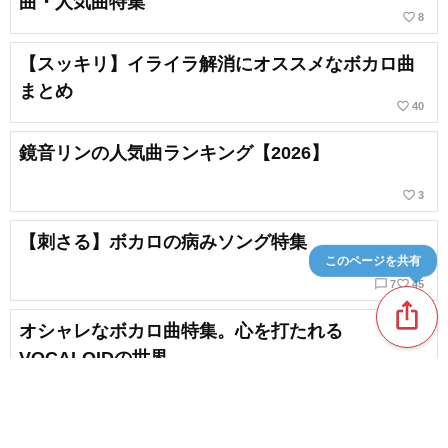
曲・人気曲特集
favorite_border
8
【スッキリ】イライラ解消にオススメなボカロ曲
まとめ
favorite_border
40
鏡音リンの人気曲ランキング【2026】
favorite_border
3
【刺さる】ボカロの病みソング特集
このページを共有
chat_bubble_outline
favorite_border
7
45
ios_share
オシャレなボカロ曲特集。心を打たれる
VOCALOIDの世界
favorite_border
30