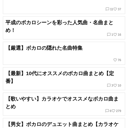
chat_bubble_outline
favorite_border
11
37
平成のボカロシーンを彩った人気曲・名曲まと
め！
chat_bubble_outline
favorite_border
1
16
【厳選】ボカロの隠れた名曲特集
favorite_border
76
【最新】10代にオススメのボカロ曲まとめ【定
番】
chat_bubble_outline
favorite_border
3
10
【歌いやすい】カラオケでオススメなボカロ曲ま
とめ
chat_bubble_outline
favorite_border
6
279
【男女】ボカロのデュエット曲まとめ【カラオケ