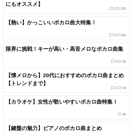
にもオススメ】
chat_bubble_outline
favorite_border
1
370
【熱い】かっこいいボカロ曲大特集！
chat_bubble_outline
favorite_border
2
342
限界に挑戦！キーが高い・高音メロなボカロ曲集
chat_bubble_outline
favorite_border
8
26
【懐メロから】20代におすすめのボカロ曲まとめ
【トレンドまで】
chat_bubble_outline
favorite_border
1
19
【カラオケ】女性が歌いやすいボカロ曲特集！
favorite_border
40
【鍵盤の魅力】ピアノのボカロ曲まとめ