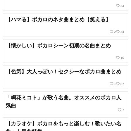
favorite_border
23
【ハマる】ボカロのネタ曲まとめ【笑える】
chat_bubble_outline
favorite_border
2
34
【懐かしい】ボカロシーン初期の名曲まとめ
favorite_border
15
【色気】大人っぽい！セクシーなボカロ曲まとめ
chat_bubble_outline
favorite_border
1
87
「鳴花ミコト」が歌う名曲。オススメのボカロ人
気曲
favorite_border
7
【カラオケ】ボカロをもっと楽しむ！歌いたい名