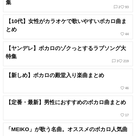
集
chat_bubble_outline
favorite_border
2
93
【10代】女性がカラオケで歌いやすいボカロ曲ま
とめ
favorite_border
44
【ヤンデレ】ボカロのゾクっとするラブソング大
特集
chat_bubble_outline
favorite_border
3
219
【新しめ】ボカロの殿堂入り楽曲まとめ
favorite_border
46
【定番・最新】男性におすすめのボカロ曲まとめ
favorite_border
17
「MEIKO」が歌う名曲。オススメのボカロ人気曲