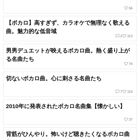
favorite_border
56
【ボカロ】高すぎず、カラオケで無理なく歌える
曲。魅力的な低音域
chat_bubble_outline
favorite_border
2
113
男男デュエットが映えるボカロ曲。熱く盛り上が
る名曲たち
favorite_border
74
切ないボカロ曲。心に刺さる名曲たち
chat_bubble_outline
favorite_border
7
114
2010年に発表されたボカロ名曲集【懐かしい】
favorite_border
37
背筋がひんやり。怖いけど聴きたくなるボカロ曲