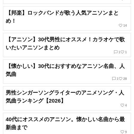
【邦楽】ロックバンドが歌う人気アニソンまと
め！
favorite_border
14
【アニソン】30代男性にオススメ！カラオケで歌
いたいアニソンまとめ
chat_bubble_outline
favorite_border
1
1
【懐かしい】30代におすすめなアニソン名曲、人
気曲
chat_bubble_outline
favorite_border
1
28
男性シンガーソングライターのアニメソング・人
気曲ランキング【2026】
favorite_border
4
40代にオススメのアニソン。懐かしい名曲から最
新曲まで
favorite_border
9