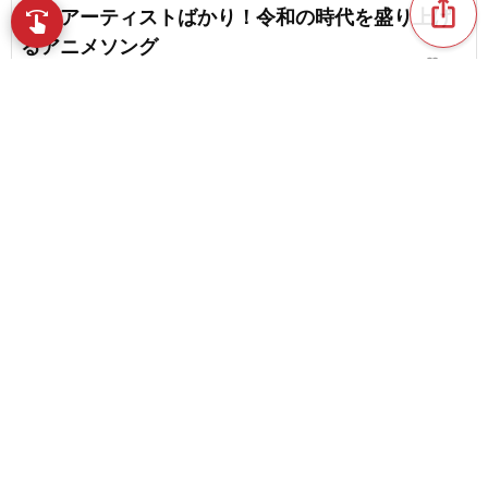
ios_share
有名アーティストばかり！令和の時代を盛り上げ
swipe
指先で音楽をブラウズ
るアニメソング
favorite_border
102
【初心者向け】カラオケでおすすめの演歌の名曲
～男性歌手編
favorite_border
1
content_copy
1990年代にヒットしたアニソン。おすすめの名
曲、人気曲
play_arrow
favorite_border
21
高音が魅力の男性アーティストの名曲。おすすめ
favorite_border
の人気曲
favorite_border
85
【神曲集結】アニメ好きが選ぶかっこいいアニソ
ン集
chat_bubble_outline
favorite_border
1
53