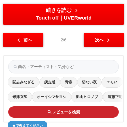
chevron_right
続きを読む
Touch off
UVERworld
chevron_left
chevron_right
前へ
2/6
次へ
search
闘志みなぎる
疾走感
青春
切ない夜
エモい
米津玄師
オーイシマサヨシ
影山ヒロノブ
遠藤正明
search
レビューを検索
★で教えてください