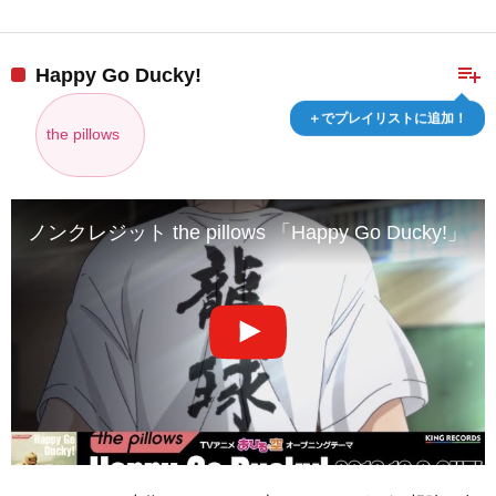
playlist_add
Happy Go Ducky!
＋でプレイリストに追加！
the pillows
ノンクレジット the pillows 「Happy Go Ducky