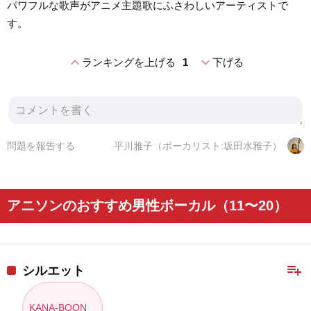
パワフルな歌声がアニメ主題歌にふさわしいアーティストで
す。
expand_less
expand_more
ランキングを上げる
1
下げる
問題を報告する
平川雅子（ボーカリスト:坂田水雅子）
アニソンのおすすめ男性ボーカル（11〜20）
playlist_add
シルエット
KANA-BOON