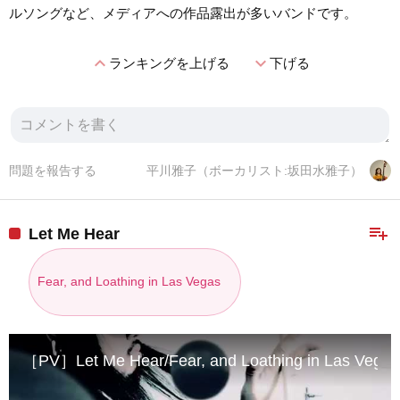
ルソングなど、メディアへの作品露出が多いバンドです。
expand_less
expand_more
ランキングを上げる
下げる
問題を報告する
平川雅子（ボーカリスト:坂田水雅子）
playlist_add
Let Me Hear
Fear, and Loathing in Las Vegas
［PV］Let Me Hear/Fear, and Loathing in Las Vegas