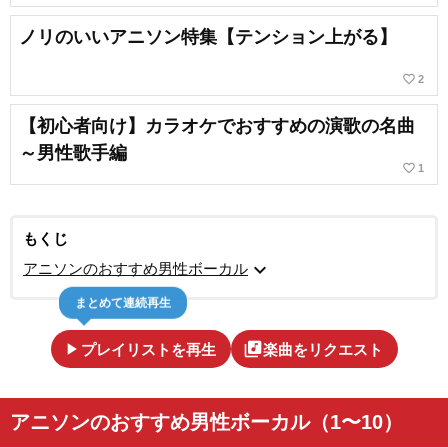
ノリのいいアニソン特集【テンション上がる】
favorite_border
2
【初心者向け】カラオケでおすすめの演歌の名曲
～男性歌手編
favorite_border
1
もくじ
expand_more
アニソンのおすすめ男性ボーカル
まとめて連続再生
play_arrow
library_music
プレイリストを再生
楽曲をリクエスト
アニソンのおすすめ男性ボーカル（1〜10）