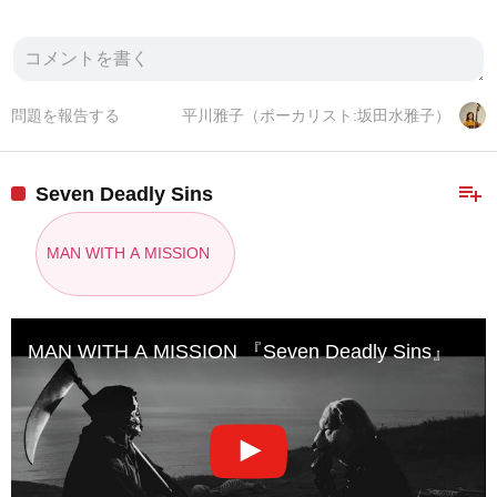
問題を報告する
平川雅子（ボーカリスト:坂田水雅子）
playlist_add
Seven Deadly Sins
MAN WITH A MISSION
MAN WITH A MISSION 『Seven Deadly Sins』