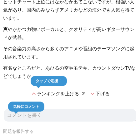
ヒットチャート上位にはなかなか出てこないですが、根強い人
気があり、国内のみならずアメリカなどの海外でも人気を得て
います。
爽やかかつ力強いボーカルと、クオリティが高いギターサウン
ドが武器。
その音楽力の高さから多くのアニメや番組のテーマソングに起
用されています。
有名なところだと、あひるの空やモテキ、カウントダウンTVな
どでしょうか。
タップで応援！
expand_less
expand_more
ランキングを上げる
2
下げる
気軽にコメント
問題を報告する