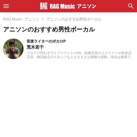
RAG Music - アニソン
アニソンのおすすめ男性ボーカル
アニソンのおすすめ男性ボーカル
音楽ライターのボカロP
荒木若干
プロアマ問わずライブイベントのPA、映像写真のカメラマンや飲食店
店員、物流拠点のスタッフなどさまざまな職種を経験、現在は兼業ラ
イターとして日々を過ごしています。これまでに音楽、漫画系サイト
での作品紹介記事や、1st PLACE株式会社様の「IA SUPER BEST」特
典ライナーノーツの執筆等に携わらせていただきました。音楽経験と
しては、中学からギターを始め、学生時代はバンド活動に注力。その
後15年以上、現在に至るまで、いちボカロPとしてオリジナル楽曲を発
表し続けています。邦楽ロック、ボカロ、漫画が得意ジャンルです。