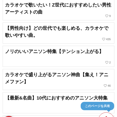
カラオケで歌いたい！Z世代におすすめしたい男性
アーティストの曲
favorite_border
9
【男性向け】どの世代でも楽しめる、カラオケで
歌いやすい曲。
favorite_border
435
ノリのいいアニソン特集【テンション上がる】
favorite_border
2
カラオケで盛り上がるアニソン神曲【集え！アニ
メファン】
favorite_border
46
【最新&名曲】10代におすすめのアニソン大特集
このページを共有
favorite_border
11