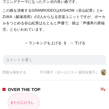
プニングテーマになったテンポの良い曲です。
この曲を演奏するGRANRODEOはKISHOW（谷山紀章）とe-
ZUKA（飯塚昌明）の2人からなる音楽ユニットですが、ボーカ
ルをつとめる谷山紀章はもともと声優で、彼は「声優界の異端
児」ともいわれています。
expand_less
expand_more
ランキングを上げる
1
下げる
問題を報告する
平川雅子（ボーカリスト:坂田水雅子）
playlist_add
OVER THE TOP
きただにひろし