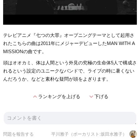
テレビアニメ『七つの大罪』オープニングテーマとして起用さ
れたこちらの曲は2011年にメジャーデビューしたMAN WITH A
MISSIONの曲です。
頭はオオカミ、体は人間という外見の究極の生命体5人で構成さ
れるという設定のユニークなバンドで、ライブの時に暑くない
んだろうか、などと素朴な疑問が頭をよぎります。
expand_less
expand_more
ランキングを上げる
下げる
問題を報告する
平川雅子（ボーカリスト:坂田水雅子）