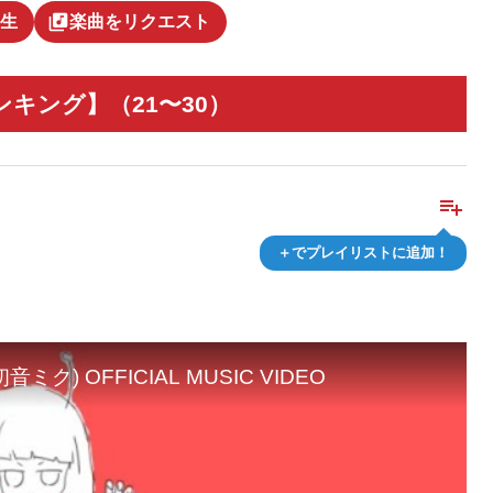
library_music
生
楽曲をリクエスト
キング】（21〜30）
playlist_add
＋でプレイリストに追加！
ク) OFFICIAL MUSIC VIDEO