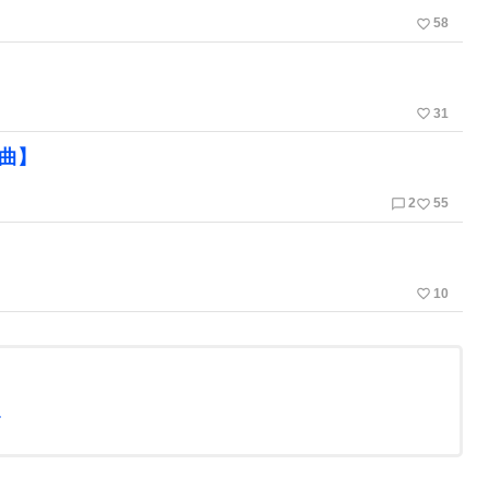
favorite_border
58
favorite_border
31
新曲】
chat_bubble_outline
favorite_border
2
55
】
favorite_border
10
more