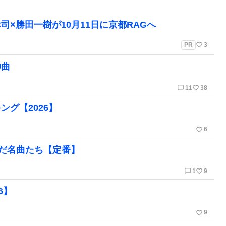
孝司×勝田一樹が10月11日に京都RAGへ
favorite_border
PR
3
神曲
chat_bubble_outline
favorite_border
11
38
グ【2026】
favorite_border
6
だ名曲たち【定番】
chat_bubble_outline
favorite_border
1
9
6】
favorite_border
9