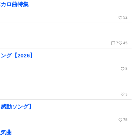
ボカロ曲特集
favorite_border
52
chat_bubble_outline
favorite_border
7
45
グ【2026】
favorite_border
8
favorite_border
3
【感動ソング】
favorite_border
75
人気曲