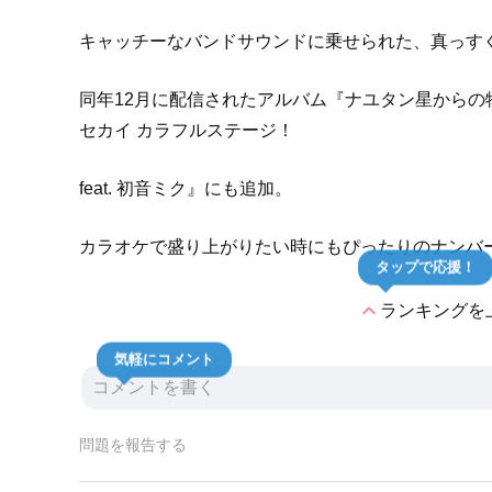
キャッチーなバンドサウンドに乗せられた、真っす
同年12月に配信されたアルバム『ナユタン星からの物
セカイ カラフルステージ！
feat. 初音ミク』にも追加。
カラオケで盛り上がりたい時にもぴったりのナンバ
タップで応援！
expand_less
ランキングを
気軽にコメント
問題を報告する