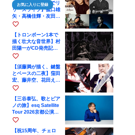
【川口千里、京都でリ
お気に入りに登録
リースライブ】菰口雄
矢・高橋佳輝・友田ジ
ュンと9月28日にRAG
favorite_border
へ
【トロンボーン1本で
描く壮大な音世界】村
田陽一がCD発売記念
ツアーで9月4日に京
favorite_border
都へ
【須藤満が描く、鍵盤
とベースの二夜】窪田
宏、藤井空、花田えみ
と京都RAGで共演
favorite_border
【三谷泰弘、歌とピア
ノの旅】esq Satellite
Tour 2026京都公演を
10月に開催
favorite_border
【祝15周年、チェロ