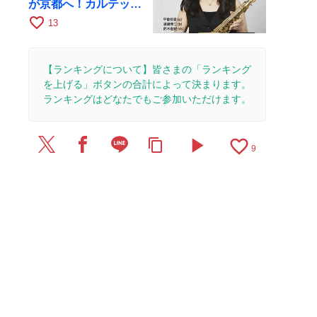
が京都へ！カルテッ
ト・ツアー京都公演を
favorite_border
13
10月28日に開催
【ランキングについて】皆さまの「ランキング
を上げる」ボタンの合計によって決まります。
ランキングはどなたでもご参加いただけます。
play_arrow
favorite_border
content_copy
9