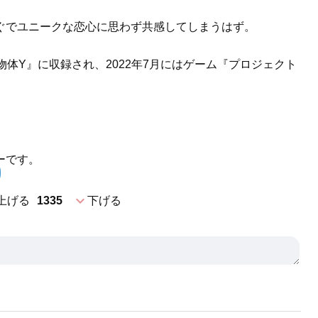
ぐでユニークな恋心に思わず共感してしまうはず。
体Y』に収録され、2022年7月にはゲーム『プロジェクト
ーです。
expand_more
上げる
1335
下げる