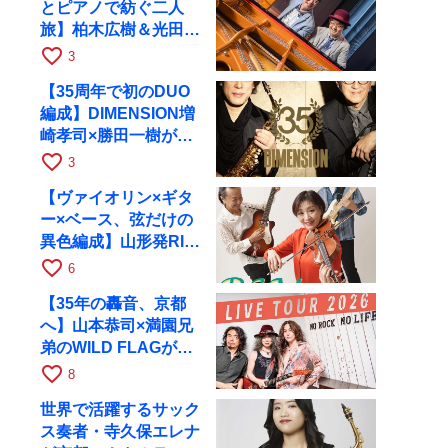
とピアノで紡ぐ二人
旅】柏木広樹＆光田健
一が11月12日に京都
favorite_border
3
RAGへ
【35周年で初のDUO
編成】DIMENSION増
崎孝司×勝田一樹が10
月11日に京都RAGへ
favorite_border
3
【ヴァイオリン×ギタ
ー×ベース、弦だけの
異色編成】山形発RIM
が初全国ツアーで8月
favorite_border
6
17日にRAGへ
【35年の轟音、京都
へ】山本恭司×満園兄
弟のWILD FLAGが8
月6日にRAGでライブ
favorite_border
8
世界で活躍するサック
ス奏者・寺久保エレナ