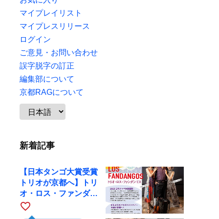
マイプレイリスト
マイプレスリリース
ログイン
ご意見・お問い合わせ
誤字脱字の訂正
編集部について
京都RAGについて
新着記事
【日本タンゴ大賞受賞
トリオが京都へ】トリ
オ・ロス・ファンダン
ゴスが10月9日にRAG
favorite_border
で公演