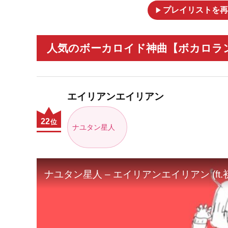
play_arrow
プレイリストを再
人気のボーカロイド神曲【ボカロラン
エイリアンエイリアン
22
位
ナユタン星人
ナユタン星人 – エイリアンエイリアン (ft.初音ミ