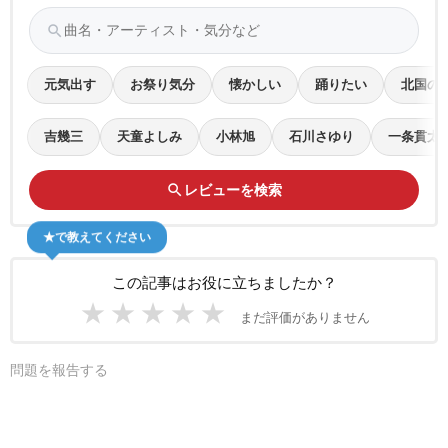
search
元気出す
お祭り気分
懐かしい
踊りたい
北国の
吉幾三
天童よしみ
小林旭
石川さゆり
一条貫太
search
レビューを検索
★で教えてください
この記事はお役に立ちましたか？
★
★
★
★
★
まだ評価がありません
問題を報告する