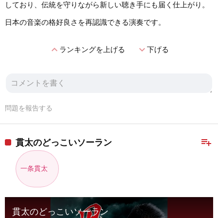
しており、伝統を守りながら新しい聴き手にも届く仕上がり。
日本の音楽の格好良さを再認識できる演奏です。
expand_less
expand_more
ランキングを上げる
下げる
問題を報告する
playlist_add
貫太のどっこいソーラン
一条貫太
貫太のどっこいソーラン