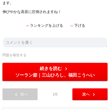
ます。
伸びやかな高音に圧倒されますね！
expand_less
expand_more
ランキングを上げる
下げる
問題を報告する
chevron_right
続きを読む
ソーラン節
三山ひろし、福田こうへい
chevron_left
chevron_right
前へ
1/6
次へ