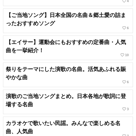
favorite_border
4
【ご当地ソング】日本全国の名曲＆郷土愛の詰ま
ったおすすめソング
favorite_border
6
【エイサー】運動会にもおすすめの定番曲・人気
曲を一挙紹介！
favorite_border
10
祭りをテーマにした演歌の名曲。活気あふれる賑
やかな曲
favorite_border
6
演歌のご当地ソングまとめ。日本各地が歌詞に登
場する名曲
favorite_border
3
カラオケで歌いたい民謡。みんなで楽しめる名
曲、人気曲