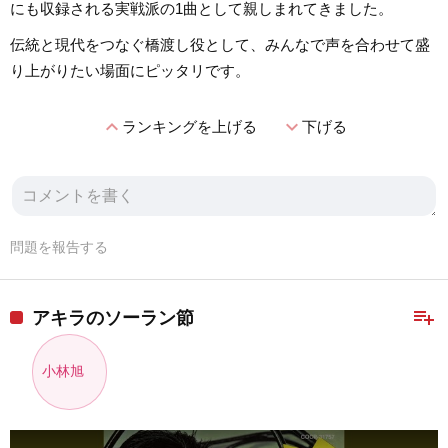
にも収録される実戦派の1曲として親しまれてきました。
伝統と現代をつなぐ橋渡し役として、みんなで声を合わせて盛
り上がりたい場面にピッタリです。
expand_less
expand_more
ランキングを上げる
下げる
問題を報告する
playlist_add
アキラのソーラン節
小林旭