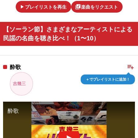
play_arrow
library_music
プレイリストを再生
楽曲をリクエスト
【ソーラン節】さまざまなアーティストによる
民謡の名曲を聴き比べ！（1〜10）
playlist_add
酔歌
＋でプレイリストに追加！
吉幾三
酔歌