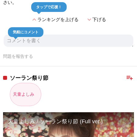
さい。
タップで応援！
expand_less
expand_more
ランキングを上げる
下げる
気軽にコメント
問題を報告する
playlist_add
ソーラン祭り節
天童よしみ
天童よしみ / ソーラン祭り節 (Full ver.)