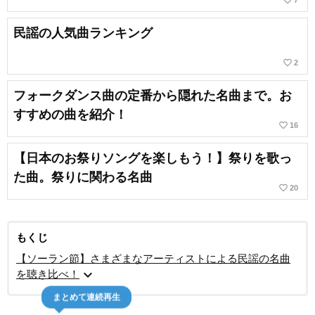
favorite_border
7
民謡の人気曲ランキング
favorite_border
2
フォークダンス曲の定番から隠れた名曲まで。お
すすめの曲を紹介！
favorite_border
16
【日本のお祭りソングを楽しもう！】祭りを歌っ
た曲。祭りに関わる名曲
favorite_border
20
もくじ
【ソーラン節】さまざまなアーティストによる民謡の名曲
expand_more
を聴き比べ！
まとめて連続再生