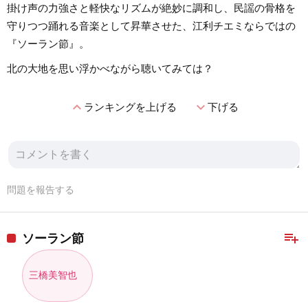
掛け声の力強さと軽快なリズムが絶妙に調和し、民謡の骨格を
守りつつ踊れる音楽として昇華させた、江利チエミならではの
『ソーラン節』。
北の大地を思い浮かべながら聴いてみては？
expand_less
expand_more
ランキングを上げる
下げる
問題を報告する
playlist_add
ソーラン節
三橋美智也