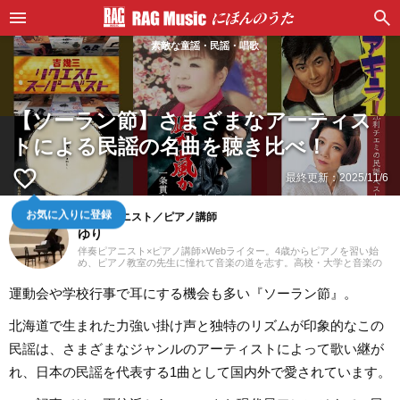
素敵な童謡・民謡・唱歌
【ソーラン節】さまざまなアーティス
トによる民謡の名曲を聴き比べ！
favorite_border
最終更新：
2025/11/6
伴奏ピアニスト／ピアノ講師
お気に入りに登録
ゆり
伴奏ピアニスト×ピアノ講師×Webライター。4歳からピアノを習い始
め、ピアノ教室の先生に憧れて音楽の道を志す。高校・大学と音楽の
専門課程に進み、器楽や歌の伴奏のおもしろさに目覚める。現在、ピ
アノを教える傍ら、地元愛知を中心にフルート・声楽・合唱等の伴奏
運動会や学校行事で耳にする機会も多い『ソーラン節』。
者として活動している。レッスンを通して生徒たちから流行の曲を教
わることも多く、邦楽・洋楽・CM曲など、ジャンルを問わずなんでも
ピアノで弾いてみるのが趣味。2021年より、Webライターとしての活
北海道で生まれた力強い掛け声と独特のリズムが印象的なこの
動もスタート。音楽をはじめさまざまなジャンルの執筆にあたってい
る。
民謡は、さまざまなジャンルのアーティストによって歌い継が
れ、日本の民謡を代表する1曲として国内外で愛されています。