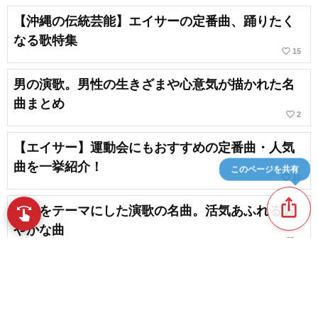
【沖縄の伝統芸能】エイサーの定番曲、踊りたく
なる歌特集
favorite_border
15
男の演歌。男性の生きざまや心意気が描かれた名
曲まとめ
favorite_border
2
【エイサー】運動会にもおすすめの定番曲・人気
曲を一挙紹介！
このページを共有
favorite_border
10
ios_share
祭りをテーマにした演歌の名曲。活気あふれる賑
swipe
指先で音楽をブラウズ
やかな曲
favorite_border
6
演歌のご当地ソングまとめ。日本各地が歌詞に登
場する名曲
favorite_border
3