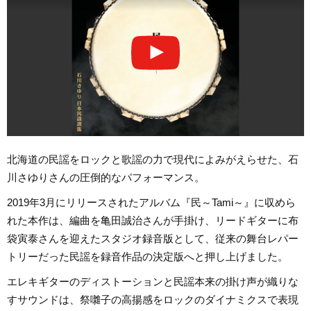
北海道の民謡をロックと歌謡の力で現代によみがえらせた、石
川さゆりさんの圧倒的なパフォーマンス。
2019年3月にリリースされたアルバム『民～Tami～』に収めら
れた本作は、編曲を亀田誠治さんが手掛け、リードギターに布
袋寅泰さんを迎えたスタジオ録音版として、従来の舞台レパー
トリーだった民謡を録音作品の決定版へと押し上げました。
エレキギターのディストーションと民謡本来の掛け声が織りな
すサウンドは、祭囃子の高揚感をロックのダイナミクスで表現