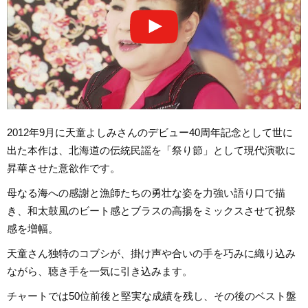
2012年9月に天童よしみさんのデビュー40周年記念として世に
出た本作は、北海道の伝統民謡を「祭り節」として現代演歌に
昇華させた意欲作です。
母なる海への感謝と漁師たちの勇壮な姿を力強い語り口で描
き、和太鼓風のビート感とブラスの高揚をミックスさせて祝祭
感を増幅。
天童さん独特のコブシが、掛け声や合いの手を巧みに織り込み
ながら、聴き手を一気に引き込みます。
チャートでは50位前後と堅実な成績を残し、その後のベスト盤