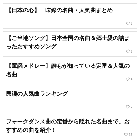
【日本の心】三味線の名曲・人気曲まとめ
favorite_border
8
【ご当地ソング】日本全国の名曲＆郷土愛の詰ま
ったおすすめソング
favorite_border
6
【童謡メドレー】誰もが知っている定番＆人気の
名曲
favorite_border
4
民謡の人気曲ランキング
favorite_border
2
フォークダンス曲の定番から隠れた名曲まで。お
すすめの曲を紹介！
favorite_border
16