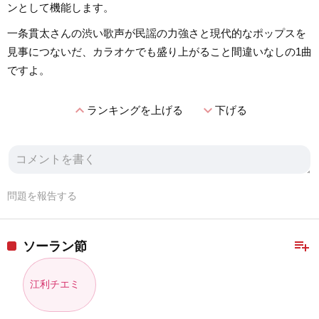
ンとして機能します。
一条貫太さんの渋い歌声が民謡の力強さと現代的なポップスを
見事につないだ、カラオケでも盛り上がること間違いなしの1曲
ですよ。
expand_less
expand_more
ランキングを上げる
下げる
問題を報告する
playlist_add
ソーラン節
江利チエミ