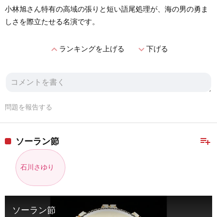
小林旭さん特有の高域の張りと短い語尾処理が、海の男の勇ま
しさを際立たせる名演です。
expand_less
expand_more
ランキングを上げる
下げる
問題を報告する
playlist_add
ソーラン節
石川さゆり
ソーラン節