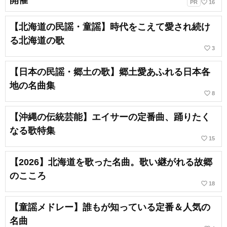
開催
favorite_border
PR
16
【北海道の民謡・童謡】時代をこえて愛され続け
る北海道の歌
favorite_border
3
【日本の民謡・郷土の歌】郷土愛あふれる日本各
地の名曲集
favorite_border
8
【沖縄の伝統芸能】エイサーの定番曲、踊りたく
なる歌特集
favorite_border
15
【2026】北海道を歌った名曲。歌い継がれる故郷
のこころ
favorite_border
18
【童謡メドレー】誰もが知っている定番＆人気の
名曲