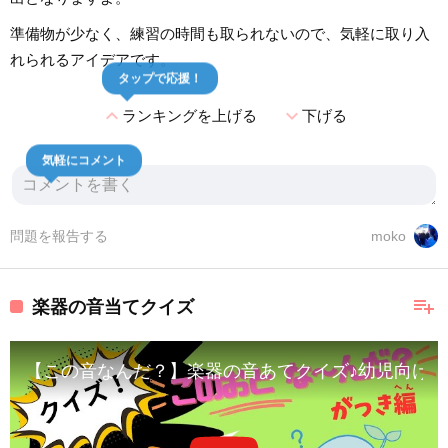
準備物が少なく、練習の時間も取られないので、気軽に取り入
れられるアイデアです。
タップで応援！
expand_less
expand_more
ランキングを上げる
下げる
気軽にコメント
問題を報告する
moko
playlist_add
楽器の音当てクイズ
【この音なんだ？】楽器の音あてクイズ♪幼児向け／