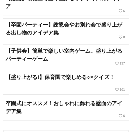
ア
favorite_border
6
【卒園パーティー】謝恩会やお別れ会で盛り上が
る出し物のアイデア集
favorite_border
8
【子供会】簡単で楽しい室内ゲーム。盛り上がる
パーティーゲーム
favorite_border
137
【盛り上がる!】保育園で楽しめる○×クイズ！
favorite_border
101
卒園式にオススメ！おしゃれに飾れる壁面のアイ
デア集
favorite_border
5