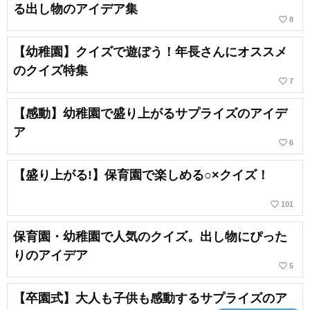
る出し物のアイデア集
favorite_border
8
【幼稚園】クイズで遊ぼう！年長さんにオススメ
のクイズ特集
favorite_border
7
【感動】幼稚園で盛り上がるサプライズのアイデ
ア
favorite_border
6
【盛り上がる!】保育園で楽しめる○×クイズ！
favorite_border
101
保育園・幼稚園で人気のクイズ。出し物にぴった
りのアイデア
favorite_border
5
【卒園式】大人も子供も感動するサプライズのア