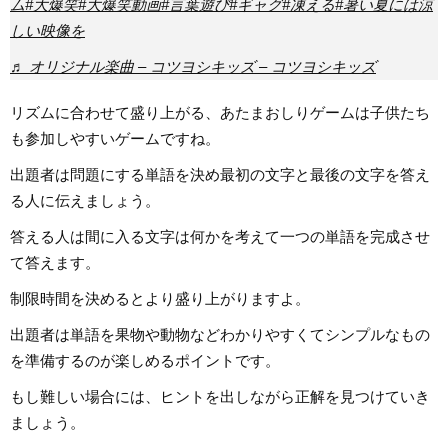
ム
#大爆笑
#大爆笑動画
#言葉遊び
#ギャグ
#凍える
#暑い夏には涼
しい映像を
♬ オリジナル楽曲 – コツヨシキッズ – コツヨシキッズ
リズムに合わせて盛り上がる、あたまおしりゲームは子供たち
も参加しやすいゲームですね。
出題者は問題にする単語を決め最初の文字と最後の文字を答え
る人に伝えましょう。
答える人は間に入る文字は何かを考えて一つの単語を完成させ
て答えます。
制限時間を決めるとより盛り上がりますよ。
出題者は単語を果物や動物などわかりやすくてシンプルなもの
を準備するのが楽しめるポイントです。
もし難しい場合には、ヒントを出しながら正解を見つけていき
ましょう。