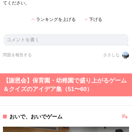
てください。
expand_less
expand_more
ランキングを上げる
下げる
問題を報告する
ささしな
【謝恩会】保育園・幼稚園で盛り上がるゲーム
＆クイズのアイデア集（51〜60）
playlist_add
おいで、おいでゲーム