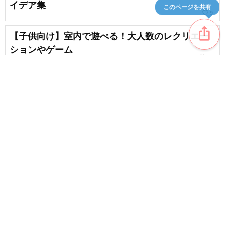
イデア集
このページを共有
favorite_border
9
ios_share
【子供向け】室内で遊べる！大人数のレクリエー
ションやゲーム
favorite_border
82
【余興・出し物】幼稚園や保育園で取り入れたい!
子供や職員向けの出し物アイデア
favorite_border
38
content_copy
【子供会】簡単で楽しい室内ゲーム。盛り上がる
パーティーゲーム
favorite_border
favorite_border
137
5歳児が好きな室内遊びや集団ゲームのアイディア
幼児・小学生向け！保育のお別れ会で楽しめる面