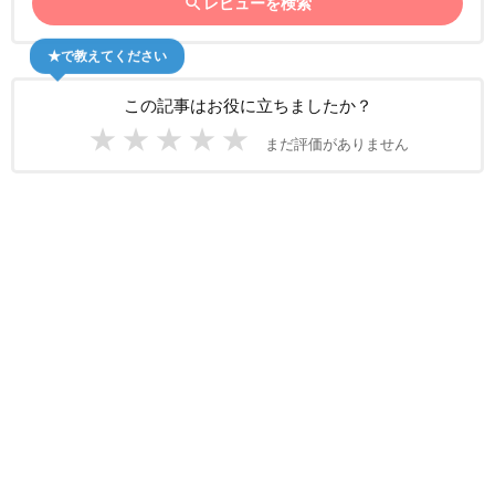
search
レビューを検索
★で教えてください
この記事はお役に立ちましたか？
★
★
★
★
★
まだ評価がありません