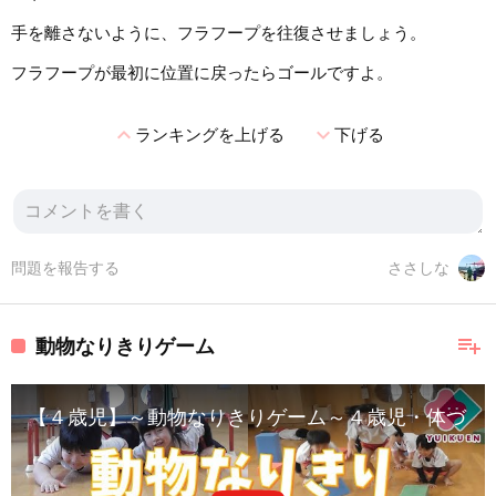
手を離さないように、フラフープを往復させましょう。
フラフープが最初に位置に戻ったらゴールですよ。
expand_less
expand_more
ランキングを上げる
下げる
問題を報告する
ささしな
playlist_add
動物なりきりゲーム
【４歳児】～動物なりきりゲーム～４歳児・体づく