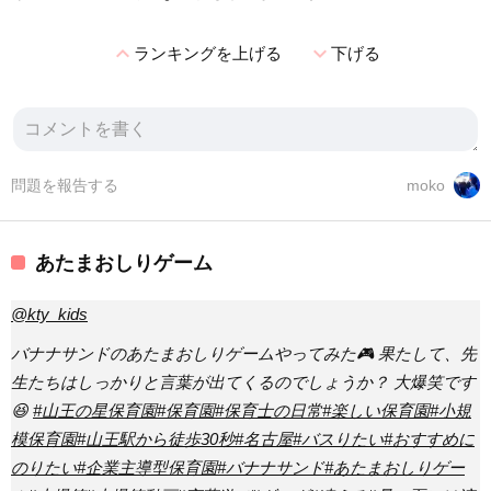
expand_less
expand_more
ランキングを上げる
下げる
問題を報告する
moko
あたまおしりゲーム
@kty_kids
バナナサンドのあたまおしりゲームやってみた🎮 果たして、先
生たちはしっかりと言葉が出てくるのでしょうか？ 大爆笑です
😆
#山王の星保育園
#保育園
#保育士の日常
#楽しい保育園
#小規
模保育園
#山王駅から徒歩30秒
#名古屋
#バスりたい
#おすすめに
のりたい
#企業主導型保育園
#バナナサンド
#あたまおしりゲー