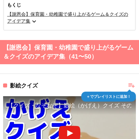
もくじ
【謝恩会】保育園・幼稚園で盛り上がるゲーム＆クイズの
expand_more
アイデア集
【謝恩会】保育園・幼稚園で盛り上がるゲーム
＆クイズのアイデア集（41〜50）
playlist_add
影絵クイズ
＋でプレイリストに追加！
【クイズ・なぞなぞ】影絵（かげえ）クイズ その１