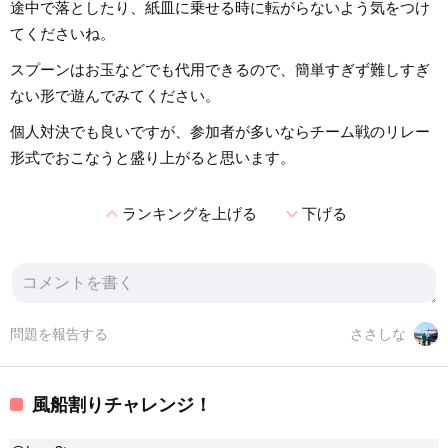
途中で落としたり、紙皿に乗せる時に転がらないよう気をつけ
てくださいね。
スプーンはお玉などでも代用できるので、簡単すぎず難しすぎ
ない形で遊んでみてください。
個人対決でも良いですが、参加者が多いならチーム戦のリレー
形式でおこなうと盛り上がると思います。
expand_less
expand_more
ランキングを上げる
下げる
問題を報告する
ささしな
風船割りチャレンジ！