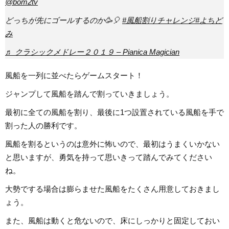
@bom2tv
どっちが先にゴールするのか🥳🎈
#風船割りチャレンジ
#よちど
み
♬ クラシックメドレー２０１９ – Pianica Magician
風船を一列に並べたらゲームスタート！
ジャンプして風船を踏んで割っていきましょう。
最初に全ての風船を割り、最後に1つ設置されている風船を手で
割った人の勝利です。
風船を割るというのは意外に怖いので、最初はうまくいかない
と思いますが、勇気を持って思いきって踏んでみてください
ね。
大勢でする場合は膨らませた風船をたくさん用意しておきまし
ょう。
また、風船は動くと危ないので、床にしっかりと固定しておい