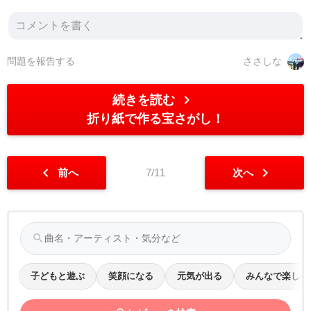
問題を報告する
ささしな
chevron_right
続きを読む
折り紙で作る宝さがし！
chevron_left
chevron_right
前へ
7/11
次へ
search
子どもと遊ぶ
笑顔になる
元気が出る
みんなで楽しむ