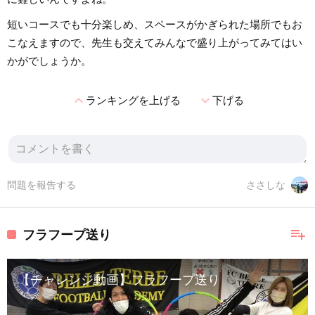
短いコースでも十分楽しめ、スペースがかぎられた場所でもお
こなえますので、先生も交えてみんなで盛り上がってみてはい
かがでしょうか。
expand_less
expand_more
ランキングを上げる
下げる
問題を報告する
ささしな
playlist_add
フラフープ送り
【チャレンジ動画】フラフープ送り