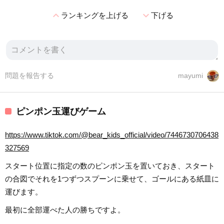
expand_less
expand_more
ランキングを上げる
下げる
問題を報告する
mayumi
ピンポン玉運びゲーム
https://www.tiktok.com/@bear_kids_official/video/7446730706438
327569
スタート位置に指定の数のピンポン玉を置いておき、スタート
の合図でそれを1つずつスプーンに乗せて、ゴールにある紙皿に
運びます。
最初に全部運べた人の勝ちですよ。