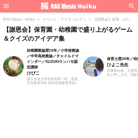
RAG Music - Hoiku
イベント・アクティビティ
【謝恩会】保育...ズのア
イデア集
【謝恩会】保育園・幼稚園で盛り上がるゲーム
＆クイズのアイデア集
幼稚園教諭歴10年／小学校教諭
／中学高校教諭／チャイルドマ
保育士歴20年／
インダー／SUZUKIケンハモ認
ひよこ先生
定講師
兵庫県出身、元保育
けぴこ
生と申します。5歳
来の夢は保育士一筋
国立音楽大学音楽学部（現：音楽
育士になって気付け
文化教育学科 幼児音楽教育専攻）
ていました。子供た
卒業。小学校時代は、ゲーム研究
や遊びを通し、年々
家の草場純先生が担任でした。大
感じながらも（笑）
学卒業後は幼稚園教諭として10年
のまま働いてきまし
間、学童保育指導員として7年間勤
は現場の経験をいか
務した後、シンガポールのインタ
立つ情報をていねい
ーナショナルスクールで音楽教諭
いきたいと思ってい
として赴任。音楽教育だけでな
く、日本文化や伝承遊び、レクリ
エーションなども伝える活動をお
こない、多くの子供たちと関わっ
てきました。その後、小学館にて
フリーランスライター、企画、編
集の仕事を通して楽しい大人との