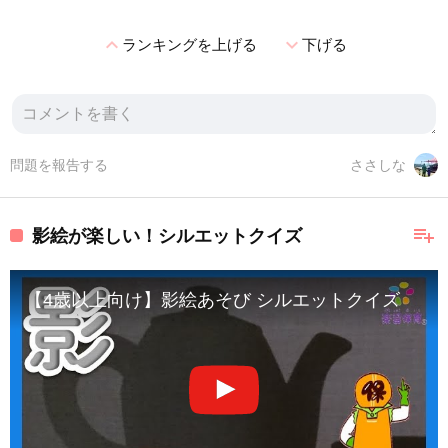
expand_less
expand_more
ランキングを上げる
下げる
問題を報告する
ささしな
playlist_add
影絵が楽しい！シルエットクイズ
【4歳以上向け】影絵あそび シルエットクイズ