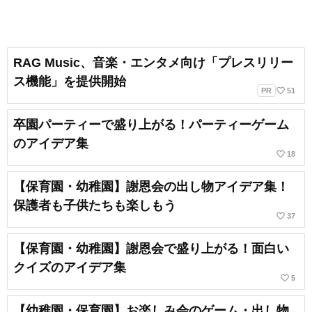
RAG Music、音楽・エンタメ向け「プレスリリー
ス機能」を提供開始
favorite_border
PR
51
卒園パーティーで盛り上がる！パーティーゲーム
のアイデア集
favorite_border
18
【保育園・幼稚園】謝恩会の出し物アイデア集！
保護者も子供たちも楽しもう
favorite_border
37
【保育園・幼稚園】謝恩会で盛り上がる！面白い
クイズのアイデア集
favorite_border
5
【幼稚園・保育園】お楽しみ会のゲーム・出し物