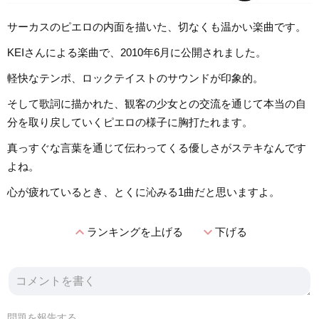
サーカスのピエロの内面を描いた、切なくも温かい楽曲です。
KEIさんによる楽曲で、2010年6月に公開されました。
軽快なテンポ、ロックテイストのサウンドが印象的。
そして歌詞に描かれた、観客の少女との交流を通じて本当の自
分を取り戻していくピエロの様子に胸打たれます。
真っすぐな言葉を通じて伝わってくる優しさがステキなんです
よね。
心が疲れているとき、とくに沁みる1曲だと思いますよ。
expand_less
expand_more
ランキングを上げる
下げる
問題を報告する