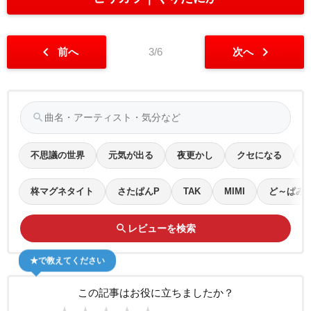
chevron_left
chevron_right
前へ
3/6
次へ
search
不思議の世界
元気が出る
夜更かし
クセになる
柊マグネタイト
さたぱんP
TAK
MIMI
ど～ぱみん 
search
レビューを検索
★で教えてください
この記事はお役に立ちましたか？