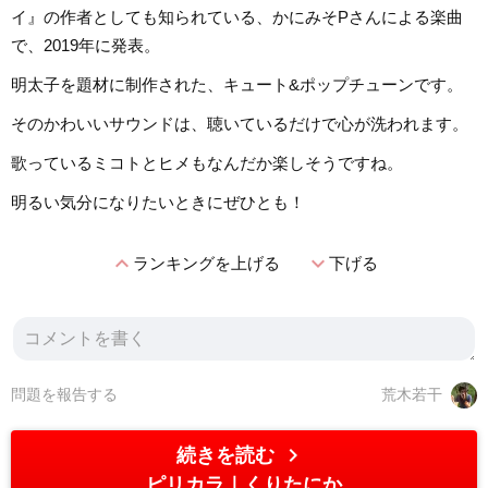
イ』の作者としても知られている、かにみそPさんによる楽曲
で、2019年に発表。
明太子を題材に制作された、キュート&ポップチューンです。
そのかわいいサウンドは、聴いているだけで心が洗われます。
歌っているミコトとヒメもなんだか楽しそうですね。
明るい気分になりたいときにぜひとも！
expand_less
expand_more
ランキングを上げる
下げる
問題を報告する
荒木若干
chevron_right
続きを読む
ピリカラ
くりたにか