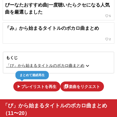
ぴーなたおすすめ曲|一度聴いたらクセになる人気
曲を厳選しました
favorite_border
5
「み」から始まるタイトルのボカロ曲まとめ
favorite_border
2
もくじ
expand_more
「ぴ」から始まるタイトルのボカロ曲まとめ
まとめて連続再生
play_arrow
library_music
プレイリストを再生
楽曲をリクエスト
「ぴ」から始まるタイトルのボカロ曲まとめ
（11〜20）