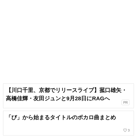
【川口千里、京都でリリースライブ】菰口雄矢・
高橋佳輝・友田ジュンと9月28日にRAGへ
PR
「び」から始まるタイトルのボカロ曲まとめ
favorite_border
3