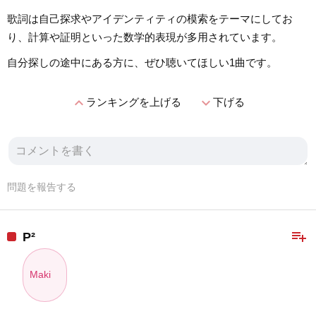
歌詞は自己探求やアイデンティティの模索をテーマにしてお
り、計算や証明といった数学的表現が多用されています。
自分探しの途中にある方に、ぜひ聴いてほしい1曲です。
expand_less
expand_more
ランキングを上げる
下げる
問題を報告する
playlist_add
P²
Maki