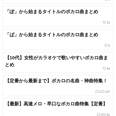
「ぽ」から始まるタイトルのボカロ曲まとめ
favorite_border
13
「ぱ」から始まるタイトルのボカロ曲まとめ
favorite_border
8
【10代】女性がカラオケで歌いやすいボカロ曲ま
とめ
favorite_border
44
【定番から最新まで】ボカロの名曲・神曲特集！
chat_bubble_outline
favorite_border
1
127
【最新】高速メロ・早口なボカロ曲特集【定番】
chat_bubble_outline
favorite_border
4
91