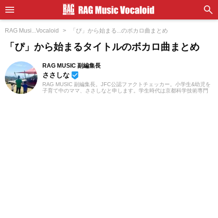
RAG Musi...Vocaloid
「ぴ」から始まる...のボカロ曲まとめ
「ぴ」から始まるタイトルのボカロ曲まとめ
RAG MUSIC 副編集長
ささしな
beenhere
RAG MUSIC 副編集長。JFC公認ファクトチェッカー。小学生&幼児を
子育て中のママ、ささしなと申します。学生時代は京都科学技術専門
学校で音響・照明・映像技術など幅広く学び、総合的な舞台演出から
クリエイティブな表現力の基礎まで身につけました。卒業後は現職で
ある音楽制作会社に入社し、現在に至るまで一貫して制作畑にて経験
を積み、音楽を軸に多様な業務に取り組んでいます。現在は自分なり
に子育てについて学んだこと、日々子供と向き合う中で感じたことや
知ったことを活かしながら、子供向けの記事を中心に担当していま
す。少しでもみなさんのお役に立てれば幸いです！