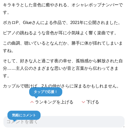
キラキラとした音色に癒やされる、オシャレポップナンバーで
す。
ボカロP、Glueさんによる作品で、2021年に公開されました。
ピアノの跳ねるような音色が耳に小気味よく響く楽曲です。
この曲調、聴いているとなんだか、勝手に体が揺れてしまいま
すね。
そして、好きな人と過ごす夜の幸せ、孤独感から解放された自
分……主人公のさまざまな思いが音と言葉から伝わってきま
す。
カップルで聴けば、2人の仲がさらに深まるかもしれません。
タップで応援！
expand_less
expand_more
ランキングを上げる
下げる
気軽にコメント