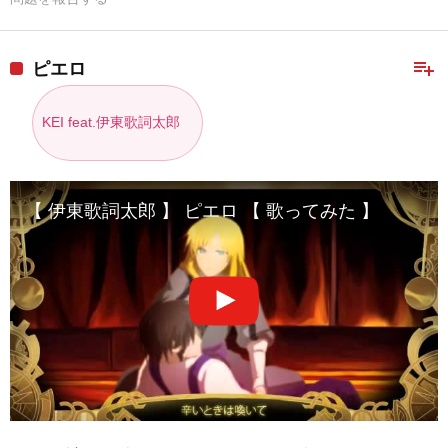
playlist_add
ピエロ
KEI feat.伊東歌詞太郎
【 伊東歌詞太郎 】 ピエロ 【 歌ってみた 】