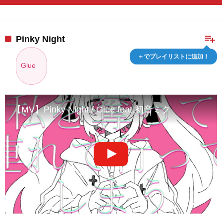
playlist_add
Pinky Night
＋でプレイリストに追加！
Glue
【MV】Pinky Night / Glue feat.初音ミク