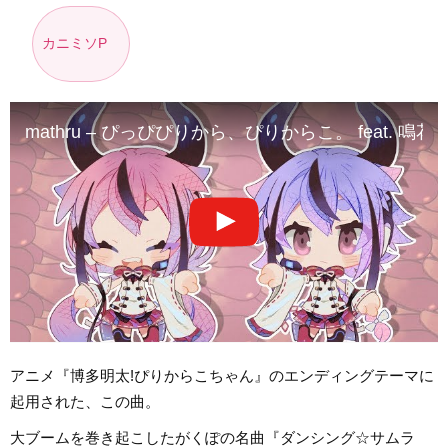
カニミソP
mathru – ぴっぴぴりから、ぴりからこ。 feat. 鳴花ヒメ・ミコト –
アニメ『博多明太!ぴりからこちゃん』のエンディングテーマに
起用された、この曲。
大ブームを巻き起こしたがくぽの名曲『ダンシング☆サムラ