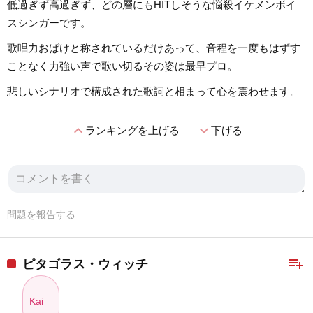
低過ぎず高過ぎず、どの層にもHITしそうな悩殺イケメンボイ
スシンガーです。
歌唱力おばけと称されているだけあって、音程を一度もはずす
ことなく力強い声で歌い切るその姿は最早プロ。
悲しいシナリオで構成された歌詞と相まって心を震わせます。
expand_less
expand_more
ランキングを上げる
下げる
問題を報告する
playlist_add
ピタゴラス・ウィッチ
Kai