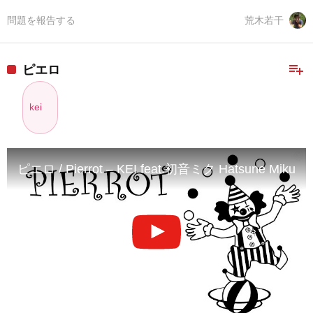
問題を報告する
荒木若干
playlist_add
ピエロ
kei
ピエロ / Pierrot – KEI feat.初音ミク Hatsune Miku