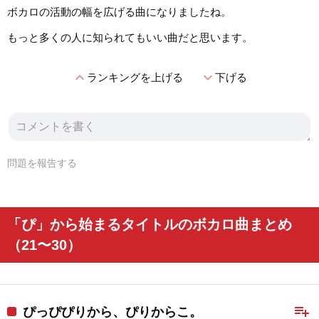
ボカロの活動の幅を広げる曲になりましたね。
もっと多くの人に知られてもいい曲だと思います。
expand_less
expand_more
ランキングを上げる
下げる
問題を報告する
「ぴ」から始まるタイトルのボカロ曲まとめ
（21〜30）
playlist_add
ぴっぴぴりから、ぴりからこ。