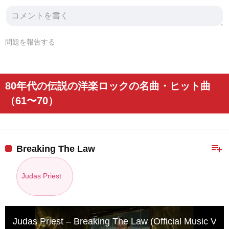
問題を報告する
80年代の伝説の洋楽ロックの名曲・ヒット曲
（61〜70）
playlist_add
Breaking The Law
Judas Priest
Judas Priest – Breaking The Law (Official Music Vide