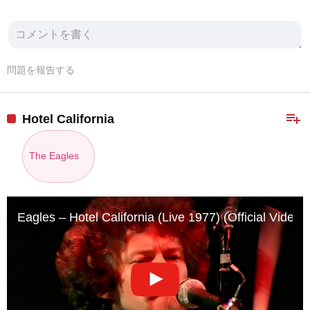
問題を報告する
playlist_add
Hotel California
The Eagles
Eagles – Hotel California (Live 1977) (Official Video)