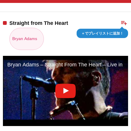
playlist_add
Straight from The Heart
＋でプレイリストに追加！
Bryan Adams
Bryan Adams – Straight From The Heart – Live in Li