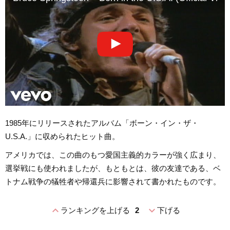
1985年にリリースされたアルバム「ボーン・イン・ザ・
U.S.A.」に収められたヒット曲。
アメリカでは、この曲のもつ愛国主義的カラーが強く広まり、
選挙戦にも使われましたが、もともとは、彼の友達である、ベ
トナム戦争の犠牲者や帰還兵に影響されて書かれたものです。
expand_less
expand_more
ランキングを上げる
2
下げる