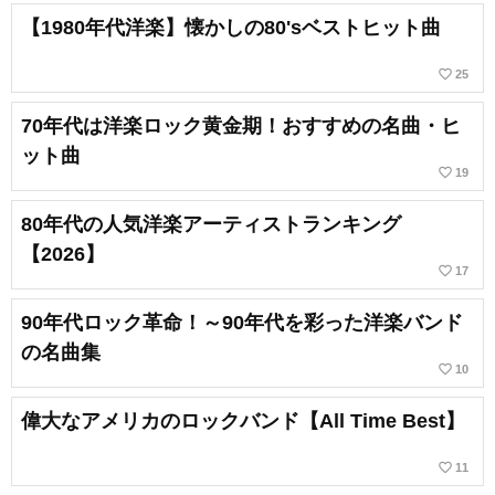
【1980年代洋楽】懐かしの80'sベストヒット曲
favorite_border
25
70年代は洋楽ロック黄金期！おすすめの名曲・ヒ
ット曲
favorite_border
19
80年代の人気洋楽アーティストランキング
【2026】
favorite_border
17
90年代ロック革命！～90年代を彩った洋楽バンド
の名曲集
favorite_border
10
偉大なアメリカのロックバンド【All Time Best】
favorite_border
11