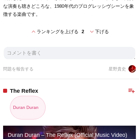
な演奏も聴きどころな、1980年代のプログレッシヴシーンを象
徴する楽曲です。
expand_less
expand_more
ランキングを上げる
2
下げる
問題を報告する
星野貴史
playlist_add
The Reflex
Duran Duran
Duran Duran – The Reflex (Official Music Video)