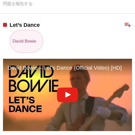
問題を報告する
playlist_add
Let’s Dance
David Bowie
David Bowie – Let’s Dance (Official Video) [HD]