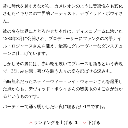
常に時代を見すえながら、カメレオンのように音楽性をも変化
させたイギリスの世界的アーティスト、デヴィッド・ボウイさ
ん。
彼の名を世界にとどろかせた本作は、ディスコブームに沸いた
1983年3月に公開され、プロデューサーにファンクの名手ナイ
ル・ロジャースさんを迎え、最高にグルーヴィーなダンスチュ
ーンに仕上げています。
しかしその裏には、赤い靴を履いてブルースを踊るという表現
で、悲しみを隠し喜びを装う人々の姿を忍ばせる深みも。
当時無名だったスティーヴィー・レイ・ヴォーンさんを起用し
た点からも、デヴィッド・ボウイさんの審美眼のすごさが分か
るというものです。
パーティーで踊り明かしたい夜に聴きたい1曲ですね。
expand_less
expand_more
ランキングを上げる
1
下げる