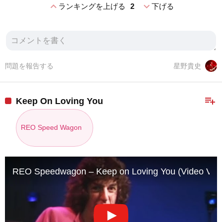
expand_less
expand_more
ランキングを上げる
2
下げる
問題を報告する
星野貴史
playlist_add
Keep On Loving You
REO Speed Wagon
REO Speedwagon – Keep on Loving You (Video Vers