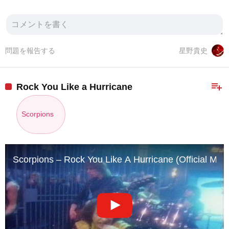
問題を報告する
星野貴史
playlist_add
Rock You Like a Hurricane
Scorpions
Scorpions – Rock You Like A Hurricane (Official Mus