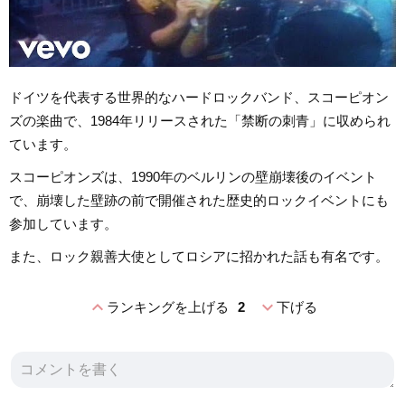
ドイツを代表する世界的なハードロックバンド、スコーピオン
ズの楽曲で、1984年リリースされた「禁断の刺青」に収められ
ています。
スコーピオンズは、1990年のベルリンの壁崩壊後のイベント
で、崩壊した壁跡の前で開催された歴史的ロックイベントにも
参加しています。
また、ロック親善大使としてロシアに招かれた話も有名です。
expand_less
expand_more
ランキングを上げる
2
下げる