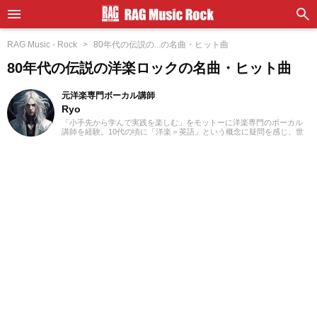
RAG Music - Rock
80年代の伝説の...の名曲・ヒット曲
80年代の伝説の洋楽ロックの名曲・ヒット曲
元洋楽専門ボーカル講師
Ryo
「小手先から学んで実践を楽しむ」をモットーに洋楽専門のボーカル
講師を経験。10代の頃に「洋楽＝英語」という概念に疑問を感じ、世
界中の楽曲を聴き始めました。現在では80ヵ国以上の音楽を聴き漁
り、個人で楽曲紹介のブログを運営。普段はヌエボフラメンコ、ボレ
ロ、カンツォーネ、R&Bなどのジャンルをよく聴きます。あなたが求
める1曲を探して、日々記事を更新してまいります！