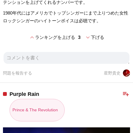
テンションを上げてくれるナンバーです。
1980年代にはアメリカでトップシンガーにまで上りつめた女性
ロックシンガーのハイトーンボイスは必聴です。
expand_less
expand_more
ランキングを上げる
3
下げる
問題を報告する
星野貴史
playlist_add
Purple Rain
Prince & The Revolution