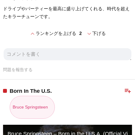
ドライブやパーティーを最高に盛り上げてくれる、時代を超え
たキラーチューンです。
expand_less
expand_more
ランキングを上げる
2
下げる
問題を報告する
playlist_add
Born In The U.S.
Bruce Springsteen
Bruce Springsteen – Born in the U.S.A. (Official Vide