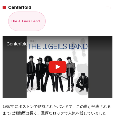
playlist_add
Centerfold
The J. Geils Band
Centerfold
1967年にボストンで結成されたバンドで、この曲が発表される
までに活動歴は長く、重厚なロックで人気を博していました