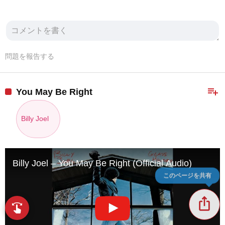
問題を報告する
playlist_add
You May Be Right
Billy Joel
Billy Joel – You May Be Right (Official Audio)
このページを共有
ios_share
swipe
指先で音楽をブラウズ