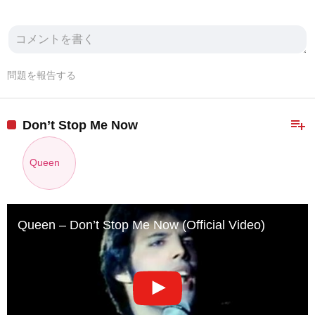
問題を報告する
playlist_add
Don’t Stop Me Now
Queen
Queen – Don’t Stop Me Now (Official Video)