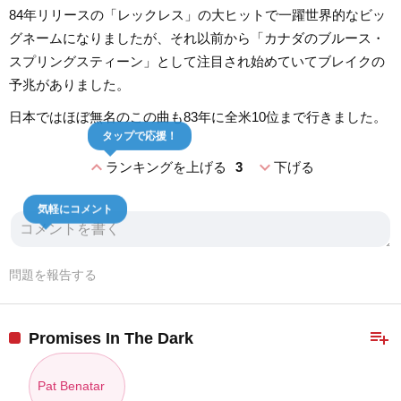
84年リリースの「レックレス」の大ヒットで一躍世界的なビッ
グネームになりましたが、それ以前から「カナダのブルース・
スプリングスティーン」として注目され始めていてブレイクの
予兆がありました。
日本ではほぼ無名のこの曲も83年に全米10位まで行きました。
タップで応援！
expand_less
expand_more
ランキングを上げる
3
下げる
気軽にコメント
問題を報告する
playlist_add
Promises In The Dark
Pat Benatar