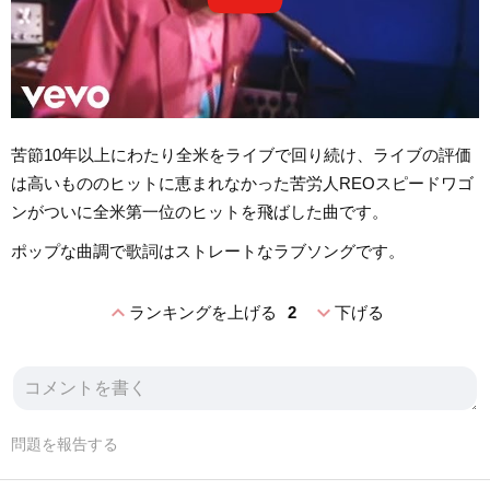
苦節10年以上にわたり全米をライブで回り続け、ライブの評価
は高いもののヒットに恵まれなかった苦労人REOスピードワゴ
ンがついに全米第一位のヒットを飛ばした曲です。
ポップな曲調で歌詞はストレートなラブソングです。
expand_less
expand_more
ランキングを上げる
2
下げる
問題を報告する