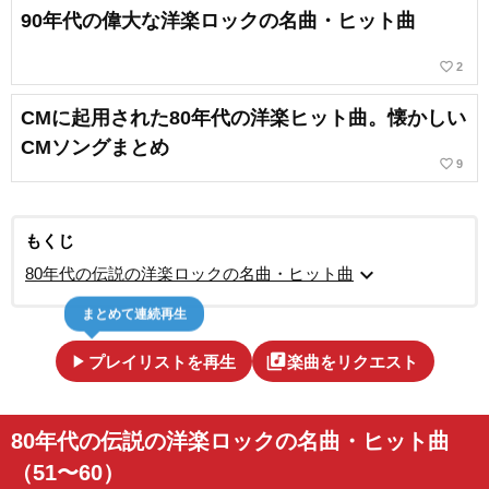
90年代の偉大な洋楽ロックの名曲・ヒット曲
favorite_border
2
CMに起用された80年代の洋楽ヒット曲。懐かしい
CMソングまとめ
favorite_border
9
もくじ
expand_more
80年代の伝説の洋楽ロックの名曲・ヒット曲
まとめて連続再生
play_arrow
library_music
プレイリストを再生
楽曲をリクエスト
80年代の伝説の洋楽ロックの名曲・ヒット曲
（51〜60）