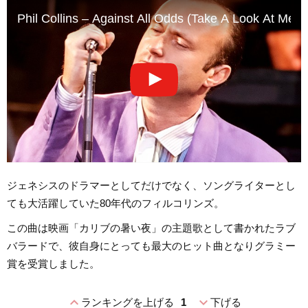
Phil Collins – Against All Odds (Take A Look At Me N
ジェネシスのドラマーとしてだけでなく、ソングライターとし
ても大活躍していた80年代のフィルコリンズ。
この曲は映画「カリブの暑い夜」の主題歌として書かれたラブ
バラードで、彼自身にとっても最大のヒット曲となりグラミー
賞を受賞しました。
expand_less
expand_more
ランキングを上げる
1
下げる