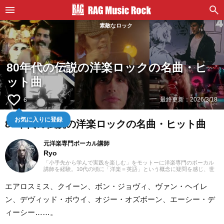
素敵なロック
80年代の伝説の洋楽ロックの名曲・ヒ
ット曲
favorite_border
最終更新：
2026/3/18
6
お気に入りに登録
80年代の伝説の洋楽ロックの名曲・ヒット曲
元洋楽専門ボーカル講師
Ryo
「小手先から学んで実践を楽しむ」をモットーに洋楽専門のボーカル
講師を経験。10代の頃に「洋楽＝英語」という概念に疑問を感じ、世
界中の楽曲を聴き始めました。現在では80ヵ国以上の音楽を聴き漁
り、個人で楽曲紹介のブログを運営。普段はヌエボフラメンコ、ボレ
エアロスミス、クイーン、ボン・ジョヴィ、ヴァン・ヘイレ
ロ、カンツォーネ、R&Bなどのジャンルをよく聴きます。あなたが求
める1曲を探して、日々記事を更新してまいります！
ン、デヴィッド・ボウイ、オジー・オズボーン、エーシー・デ
ィーシー……。