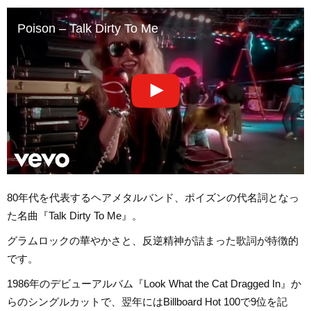
Poison – Talk Dirty To Me
80年代を代表するヘアメタルバンド、ポイズンの代名詞となっ
た名曲『Talk Dirty To Me』。
グラムロックの華やかさと、反逆精神が詰まった歌詞が特徴的
です。
1986年のデビューアルバム『Look What the Cat Dragged In』か
らのシングルカットで、翌年にはBillboard Hot 100で9位を記