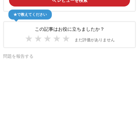
search
レビューを検索
★で教えてください
この記事はお役に立ちましたか？
★
★
★
★
★
まだ評価がありません
問題を報告する