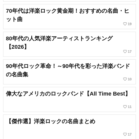
70年代は洋楽ロック黄金期！おすすめの名曲・ヒ
ット曲
favorite_border
19
80年代の人気洋楽アーティストランキング
【2026】
favorite_border
17
90年代ロック革命！～90年代を彩った洋楽バンド
の名曲集
favorite_border
10
偉大なアメリカのロックバンド【All Time Best】
favorite_border
11
【傑作選】洋楽ロックの名曲まとめ
favorite_border
17