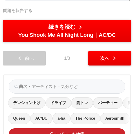
問題を報告する
chevron_right
続きを読む
You Shook Me All Night Long
AC/DC
chevron_left
chevron_right
前へ
1/9
次へ
search
テンション上げ
ドライブ
筋トレ
パーティー
青
Queen
AC/DC
a-ha
The Police
Aerosmith