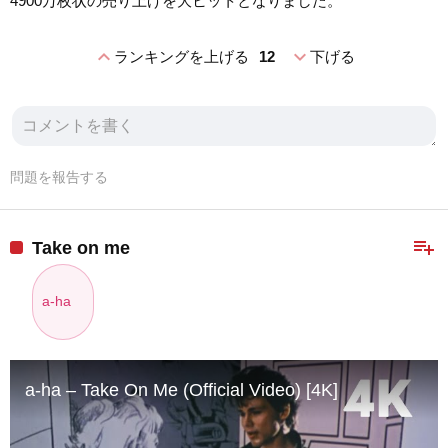
4900万枚状の売り上げを大ヒットとなりました。
expand_less
expand_more
ランキングを上げる
12
下げる
問題を報告する
playlist_add
Take on me
a-ha
a-ha – Take On Me (Official Video) [4K]