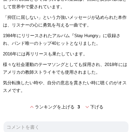
して世界中で愛されています。
「抑圧に屈しない」という力強いメッセージが込められた本作
は、リスナーの心に勇気を与える一曲です。
1984年にリリースされたアルバム『Stay Hungry』に収録さ
れ、バンド唯一のトップ40ヒットとなりました。
2016年には再リリースも果たしています。
様々な社会運動のテーマソングとしても採用され、2018年には
アメリカの教師ストライキでも使用されました。
気分転換したい時や、自分の意志を貫きたい時に聴くのがオス
スメです。
expand_less
expand_more
ランキングを上げる
3
下げる