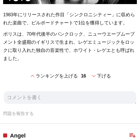
1983年にリリースされた作目「シンクロニシティー」に収めら
れた楽曲で、ビルボードチャートで1位を獲得しています。
ポリスは、70年代後半のパンクロック、ニューウエーブムーブ
メント全盛期のイギリスで生まれ、レゲエミュージックをロッ
クに取り入れた独自の音楽性で、ホワイト・レゲエとも呼ばれ
ました。
expand_less
expand_more
ランキングを上げる
16
下げる
問題を報告する
playlist_add
Angel