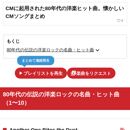
CMに起用された80年代の洋楽ヒット曲。懐かしい
CMソングまとめ
favorite_border
9
もくじ
expand_more
80年代の伝説の洋楽ロックの名曲・ヒット曲
まとめて連続再生
play_arrow
library_music
プレイリストを再生
楽曲をリクエスト
80年代の伝説の洋楽ロックの名曲・ヒット曲
（1〜10）
playlist_add