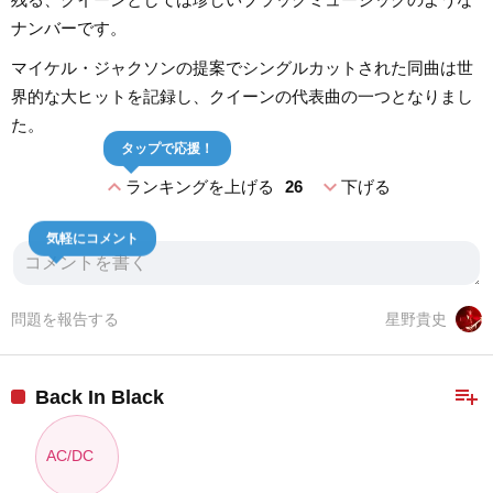
ナンバーです。
マイケル・ジャクソンの提案でシングルカットされた同曲は世
界的な大ヒットを記録し、クイーンの代表曲の一つとなりまし
た。
タップで応援！
expand_less
expand_more
ランキングを上げる
26
下げる
気軽にコメント
問題を報告する
星野貴史
playlist_add
Back In Black
AC/DC