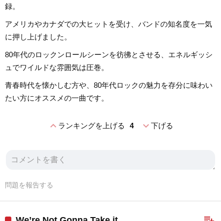
録。
アメリカやカナダでの大ヒットを受け、バンドの知名度を一気
に押し上げました。
80年代のロックンロールシーンを彷彿とさせる、エネルギッシ
ュでワイルドな雰囲気は圧巻。
青春時代を懐かしむ方や、80年代ロックの魅力を存分に味わい
たい方にオススメの一曲です。
expand_less
expand_more
ランキングを上げる
4
下げる
問題を報告する
playlist_add
We’re Not Gonna Take it