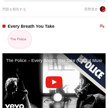
問題を報告する
星野貴史
playlist_add
Every Breath You Take
The Police
The Police – Every Breath You Take (Official Music V