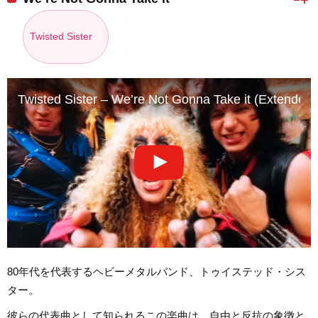
Twisted Sister
Twisted Sister – We’re Not Gonna Take it (Extended V
80年代を代表するヘビーメタルバンド、トゥイステッド・シス
ター。
彼らの代表曲として知られるこの楽曲は、自由と反抗の象徴と