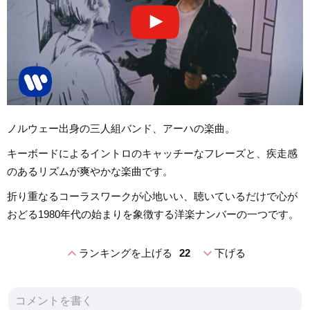
ノルウェー出身の三人組バンド、アーハの楽曲。
キーボードによるイントロのキャッチーなフレーズと、疾走感
のあるリズムが爽やかな楽曲です。
折り重なるコーラスワークが心地いい、聴いているだけで心が
おどる1980年代の始まりを象徴する洋楽ナンバーの一つです。
expand_less
expand_more
ランキングを上げる
22
下げる