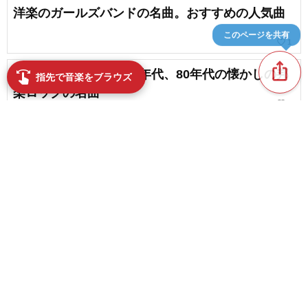
洋楽のガールズバンドの名曲。おすすめの人気曲
このページを共有
favorite_border
1
ios_share
懐かしくて新鮮!?1970年代、80年代の懐かしの邦
swipe
指先で音楽をブラウズ
楽ロックの名曲
favorite_border
5
【80年代洋楽】ガールズバンドのデビュー曲まと
め
favorite_border
2
content_copy
CMに起用された80年代の洋楽ヒット曲。懐かしい
CMソングまとめ
play_arrow
favorite_border
9
【洋楽黄金期！】夏に聴きたい80年代洋楽ヒッ
favorite_border
ト・夏ソング
favorite_border
3