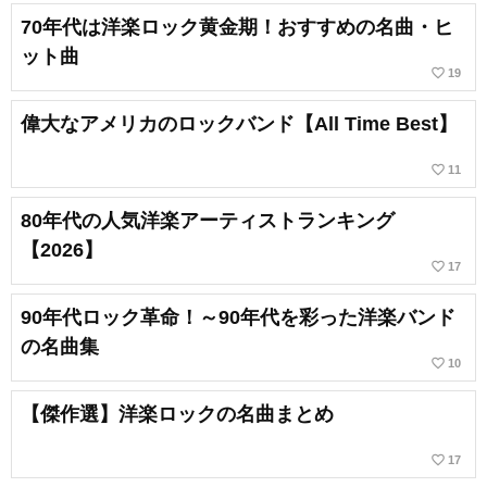
70年代は洋楽ロック黄金期！おすすめの名曲・ヒ
ット曲
favorite_border
19
偉大なアメリカのロックバンド【All Time Best】
favorite_border
11
80年代の人気洋楽アーティストランキング
【2026】
favorite_border
17
90年代ロック革命！～90年代を彩った洋楽バンド
の名曲集
favorite_border
10
【傑作選】洋楽ロックの名曲まとめ
favorite_border
17