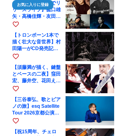
【川口千里、京都でリ
お気に入りに登録
リースライブ】菰口雄
矢・高橋佳輝・友田ジ
ュンと9月28日にRAG
favorite_border
へ
【トロンボーン1本で
描く壮大な音世界】村
田陽一がCD発売記念
ツアーで9月4日に京
favorite_border
都へ
【須藤満が描く、鍵盤
とベースの二夜】窪田
宏、藤井空、花田えみ
と京都RAGで共演
favorite_border
【三谷泰弘、歌とピア
ノの旅】esq Satellite
Tour 2026京都公演を
10月に開催
favorite_border
【祝15周年、チェロ