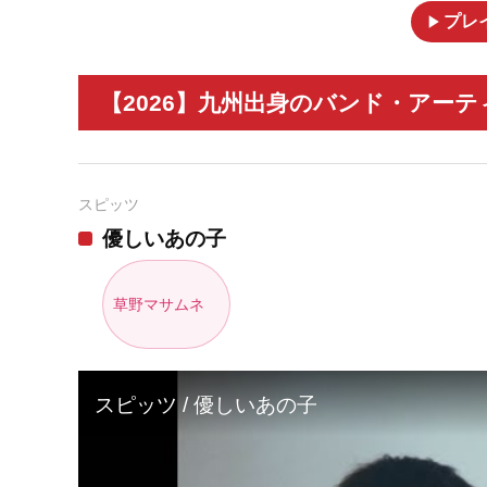
play_arrow
プレ
【2026】九州出身のバンド・アーテ
スピッツ
優しいあの子
草野マサムネ
スピッツ / 優しいあの子