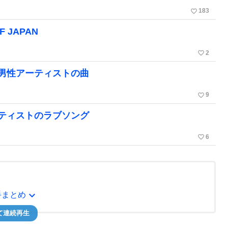
favorite_border
183
JAPAN
favorite_border
2
男性アーティストの曲
favorite_border
9
ティストのラブソング
favorite_border
6
expand_more
手まとめ
て連続再生