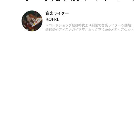
音楽ライター
KOH-1
レコードショップ勤務時代より副業で音楽ライターを開始
楽雑誌やディスクガイド本、ムック本にwebメディアなどへ
寄稿を18年以上担当。ライターとしては洋楽が主戦場です
音楽リスナーとしては35年以上「好きなものが好き」をモ
ーに好奇心を忘れないことを常に心がけています。バンド
歴あり、作詞作曲を担当するベーシストという立ち位置で
た。演奏経験のある楽器はベース、ギター、ピアノ。40代
から英語の勉強を開始、現在も継続中です。