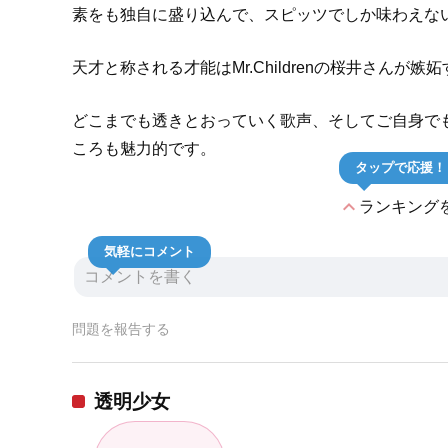
素をも独自に盛り込んで、スピッツでしか味わえな
天才と称される才能はMr.Childrenの桜井さんが嫉
どこまでも透きとおっていく歌声、そしてご自身で
ころも魅力的です。
タップで応援！
expand_less
ランキング
気軽にコメント
問題を報告する
透明少女