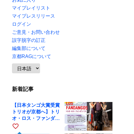
マイプレイリスト
マイプレスリリース
ログイン
ご意見・お問い合わせ
誤字脱字の訂正
編集部について
京都RAGについて
新着記事
【日本タンゴ大賞受賞
トリオが京都へ】トリ
オ・ロス・ファンダン
ゴスが10月9日にRAG
favorite_border
で公演