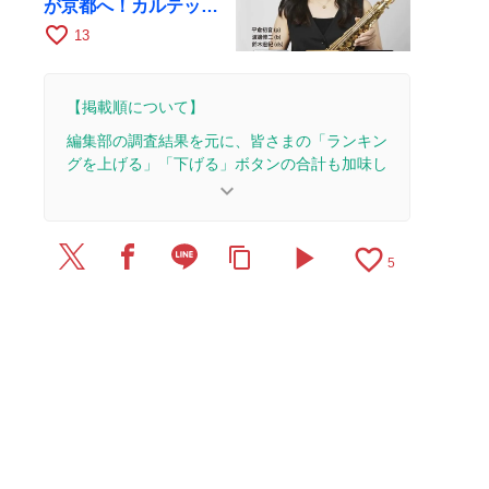
が京都へ！カルテッ
ト・ツアー京都公演を
favorite_border
13
10月28日に開催
【掲載順について】
編集部の調査結果を元に、皆さまの「ランキン
グを上げる」「下げる」ボタンの合計も加味し
て決まります。
keyboard_arrow_down
【更新履歴】
play_arrow
favorite_border
content_copy
2026/8/3：5本のレビューを追加・更新。
5
2025/9/14：4本のレビューを追加・更新。
2025/5/29：1本のレビューを追加・更新。
2025/5/14：1本のレビューを追加・更新。
2025/4/24：1本のレビューを追加・更新。
2025/4/20：15本のレビューを追加・更新して、記
事全体をアップデートしました。
2024/10/14：1本のレビューを追加・更新。
2023/10/4：4本のレビューを追加・更新して、記
事全体をアップデートしました。
2021/8/16：12本のレビューを追加・更新して、記