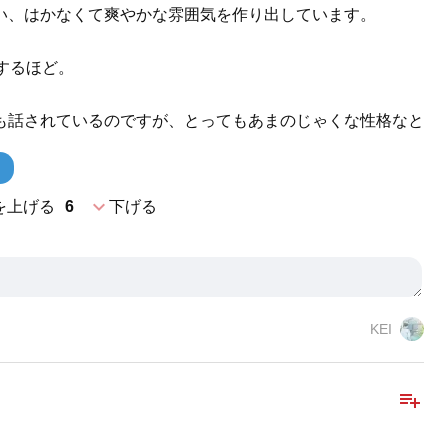
い、はかなくて爽やかな雰囲気を作り出しています。
妬するほど。
も話されているのですが、とってもあまのじゃくな性格なと
expand_more
を上げる
6
下げる
KEI
playlist_add