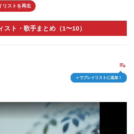
イリストを再生
ィスト・歌手まとめ（1〜10）
playlist_add
＋でプレイリストに追加！