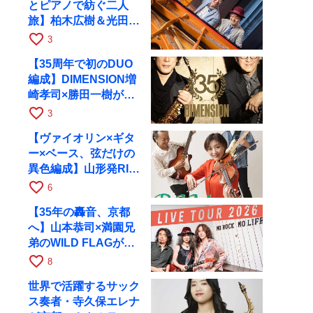
とピアノで紡ぐ二人
旅】柏木広樹＆光田健
一が11月12日に京都
favorite_border
3
RAGへ
【35周年で初のDUO
編成】DIMENSION増
崎孝司×勝田一樹が10
月11日に京都RAGへ
favorite_border
3
【ヴァイオリン×ギタ
ー×ベース、弦だけの
異色編成】山形発RIM
が初全国ツアーで8月
favorite_border
6
17日にRAGへ
【35年の轟音、京都
へ】山本恭司×満園兄
弟のWILD FLAGが8
月6日にRAGでライブ
favorite_border
8
世界で活躍するサック
ス奏者・寺久保エレナ