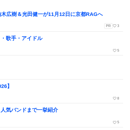
木広樹＆光田健一が11月12日に京都RAGへ
favorite_border
PR
3
ト・歌手・アイドル
favorite_border
5
26】
favorite_border
8
ら人気バンドまで一挙紹介
favorite_border
5