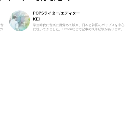
POPSライター/エディター
KEI
、音
学生時代に音楽に目覚めて以来、日本と韓国のポップスを中心
の
に聴いてきました。Utatenなどで記事の執筆経験があります。
が、
2000年代J-POPと2010年代K-POPが特に青春。「良いものは
ット
良い」の精神でジャンル問わずに楽しみます。過去のお仕事の
活動
環境とその影響で往年のロックや歌謡曲をたくさん耳にしたこ
し
とが、「好き」の幅を広げたかもしれません。『RAG
半ば
MUSIC』ではK-POPとJ-POPを中心に担当中。ポップスシーン
を見てきた肌感覚とヒット性に即した編集を心がけています。